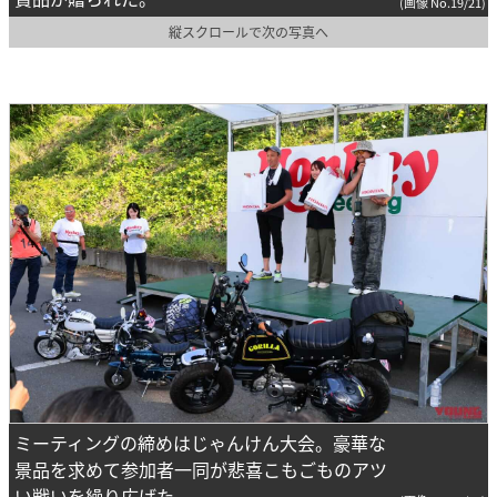
(画像 No.19/21)
縦スクロールで次の写真へ
ミーティングの締めはじゃんけん大会。豪華な
景品を求めて参加者一同が悲喜こもごものアツ
い戦いを繰り広げた。