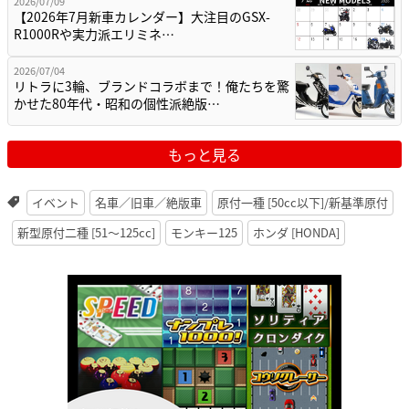
2026/07/09
【2026年7月新車カレンダー】大注目のGSX-
R1000Rや実力派エリミネ…
2026/07/04
リトラに3輪、ブランドコラボまで！俺たちを驚
かせた80年代・昭和の個性派絶版…
もっと見る
イベント
名車／旧車／絶版車
原付一種 [50cc以下]/新基準原付
新型原付二種 [51〜125cc]
モンキー125
ホンダ [HONDA]