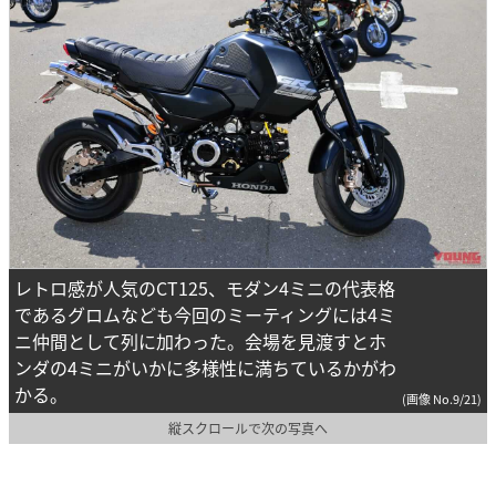
レトロ感が人気のCT125、モダン4ミニの代表格
であるグロムなども今回のミーティングには4ミ
ニ仲間として列に加わった。会場を見渡すとホ
ンダの4ミニがいかに多様性に満ちているかがわ
かる。
(画像 No.9/21)
縦スクロールで次の写真へ