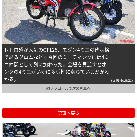
レトロ感が人気のCT125、モダン4ミニの代表格
であるグロムなども今回のミーティングには4ミ
ニ仲間として列に加わった。会場を見渡すとホ
ンダの4ミニがいかに多様性に満ちているかがわ
かる。
(画像 No.8/21)
縦スクロールで次の写真へ
記事へ戻る