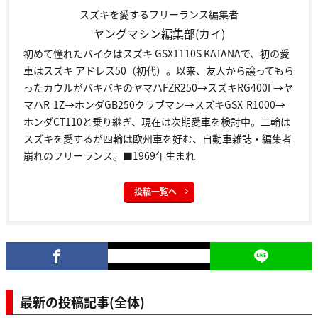
スズキを愛するフリーランス編集者
ヤングマシン編集部(カイ)
初めて憧れたバイクはスズキ GSX1110S KATANAで、初の愛
車はスズキ アドレス50（初代）。以来、友人から譲ってもら
ったカウルがバキバキのヤマハFZR250→スズキRG400Γ→ヤ
マハR-1Z→ホンダGB250クラブマン→スズキGSX-R1000→
ホンダCT110と乗り継ぎ、現在は次期愛車を検討中。二輪は
スズキを愛するが四輪は欧州車を好む、自動車雑誌・編集者
崩れのフリーランス。■1969年生まれ
投稿一覧へ
最新の投稿記事(全体)