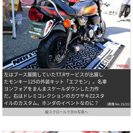
左はブース展開していたT.T.Rサービスが出展し
たモンキー125の外装キット「エフモン」。名車
ヨンフォアをまんまスケールダウンした力作
だ。右はドレミコレクションのカワサキZ2スタ
イルのカスタム。ホンダのイベントなのに？
(画像 No.15/21)
縦スクロールで次の写真へ