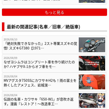
もっと見る
最新の関連記事(名車／旧車／絶版車)
2026/08/10
「絶対失敗できなかった」2スト専業スズキの覚
悟! スズキGT380【1971…
2026/08/09
なぜヨシムラはコンプリート車を作り続けたの
か? ハヤブサX-1からオフ車をモ…
2026/08/04
MVアグスタ750SSにカワサキH2も！雨の富士を
熱くしたアメフェス、岩城滉…
2026/08/04
伝説の名車・カワサキ「650-W1」が息吹き返
す。漫画『レストア！～改造車工…