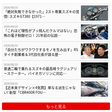
2026/08/10
「絶対失敗できなかった」2スト専業スズキの覚
悟! スズキGT380【1971…
2026/08/10
「これほど理性がブッ飛んだクルマはない」恐
怖の電子制御ゼロ！ 21年前の伝説…
2026/08/10
「自分たちがワクワクするモノを生み出す」RS
タイチ創業者＆3代目社長が語る歴…
2026/08/10
普通二輪で乗れるスズキの最高峰ラグジュアリ
ースクーター。バイオガソリンに対応…
2026/08/10
【近未来デザイン×4気筒】単なる派生じゃな
い! 新型「CBR400R FOU…
もっと見る