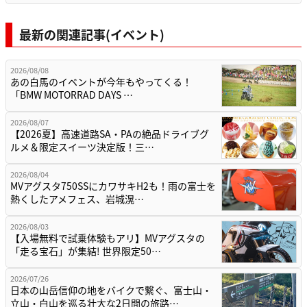
最新の関連記事(イベント)
2026/08/08
あの白馬のイベントが今年もやってくる！
「BMW MOTORRAD DAYS …
2026/08/07
【2026夏】高速道路SA・PAの絶品ドライブグ
ルメ＆限定スイーツ決定版！三…
2026/08/04
MVアグスタ750SSにカワサキH2も！雨の富士を
熱くしたアメフェス、岩城滉…
2026/08/03
【入場無料で試乗体験もアリ】MVアグスタの
「走る宝石」が集結! 世界限定50…
2026/07/26
日本の山岳信仰の地をバイクで繋ぐ、富士山・
立山・白山を巡る壮大な2日間の旅路…