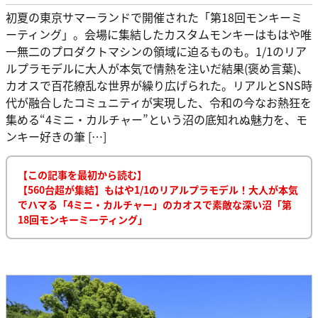
初夏の東京サマーランドで開催された「第18回モンキーミ
ーティング」。会場に集結したカスタムモンキーはもはや唯
一無二のプロダクトマシンの領域に迫るものも。1/1のリア
ルプラモデルに大人が本気で情熱を注いだ結果(褒め言葉)、
カオスで百花繚乱な世界が繰り広げられた。リアルとSNS時
代が融合したコミュニティが実現した、令和の今なお熱狂を
集める“4ミニ・カルチャー”という沼の底知れぬ魅力を、モ
ンキー好きの筆 […]
【この記事を最初から読む】
【560台超が集結】もはや1/1のリアルプラモデル！大人が本気
でハマる「4ミニ・カルチャー」のカオスで素敵な深い沼「第
18回モンキーミーティング」