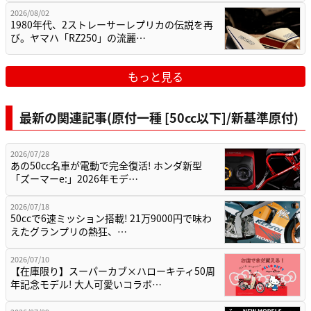
2026/08/02
1980年代、2ストレーサーレプリカの伝説を再
び。ヤマハ「RZ250」の流麗…
もっと見る
最新の関連記事(原付一種 [50cc以下]/新基準原付)
2026/07/28
あの50cc名車が電動で完全復活! ホンダ新型
「ズーマーe:」2026年モデ…
2026/07/18
50ccで6速ミッション搭載! 21万9000円で味わ
えたグランプリの熱狂、…
2026/07/10
【在庫限り】スーパーカブ×ハローキティ50周
年記念モデル! 大人可愛いコラボ…