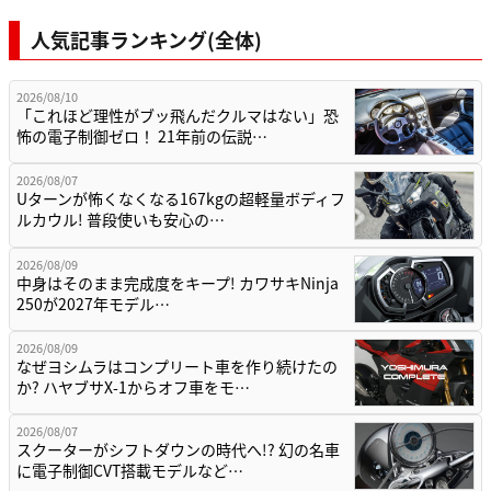
人気記事ランキング(全体)
2026/08/10
「これほど理性がブッ飛んだクルマはない」恐
怖の電子制御ゼロ！ 21年前の伝説…
2026/08/07
Uターンが怖くなくなる167kgの超軽量ボディフ
ルカウル! 普段使いも安心の…
2026/08/09
中身はそのまま完成度をキープ! カワサキNinja
250が2027年モデル…
2026/08/09
なぜヨシムラはコンプリート車を作り続けたの
か? ハヤブサX-1からオフ車をモ…
2026/08/07
スクーターがシフトダウンの時代へ!? 幻の名車
に電子制御CVT搭載モデルなど…