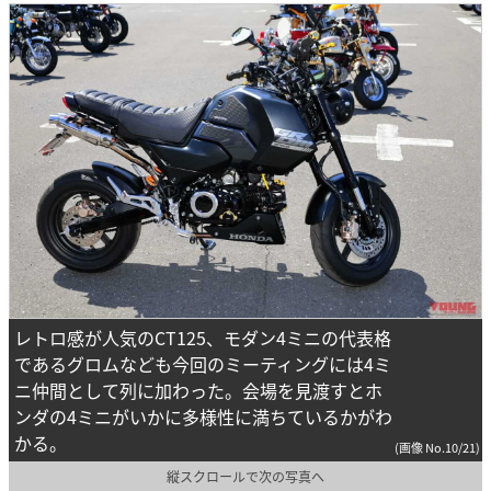
レトロ感が人気のCT125、モダン4ミニの代表格
であるグロムなども今回のミーティングには4ミ
ニ仲間として列に加わった。会場を見渡すとホ
ンダの4ミニがいかに多様性に満ちているかがわ
かる。
(画像 No.10/21)
縦スクロールで次の写真へ