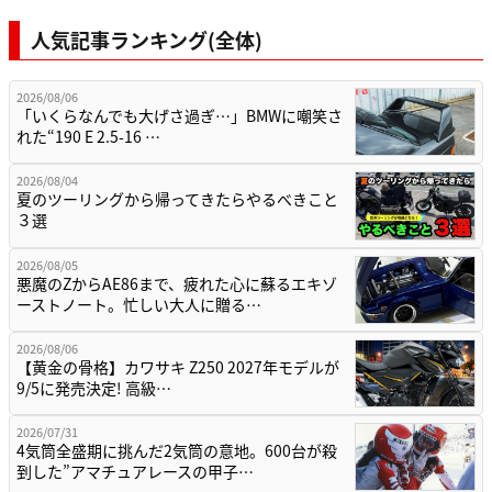
人気記事ランキング(全体)
2026/08/06
「いくらなんでも大げさ過ぎ…」BMWに嘲笑さ
れた“190 E 2.5-16 …
2026/08/04
夏のツーリングから帰ってきたらやるべきこと
３選
2026/08/05
悪魔のZからAE86まで、疲れた心に蘇るエキゾ
ーストノート。忙しい大人に贈る…
2026/08/06
【黄金の骨格】カワサキ Z250 2027年モデルが
9/5に発売決定! 高級…
2026/07/31
4気筒全盛期に挑んだ2気筒の意地。600台が殺
到した”アマチュアレースの甲子…