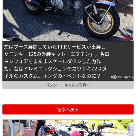
左はブース展開していたT.T.Rサービスが出展し
たモンキー125の外装キット「エフモン」。名車
ヨンフォアをまんまスケールダウンした力作
だ。右はドレミコレクションのカワサキZ2スタ
イルのカスタム。ホンダのイベントなのに？
(画像 No.14/21)
縦スクロールで次の写真へ
記事へ戻る