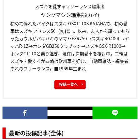
スズキを愛するフリーランス編集者
ヤングマシン編集部(カイ)
初めて憧れたバイクはスズキ GSX1110S KATANAで、初の愛
車はスズキ アドレス50（初代）。以来、友人から譲ってもら
ったカウルがバキバキのヤマハFZR250→スズキRG400Γ→ヤ
マハR-1Z→ホンダGB250クラブマン→スズキGSX-R1000→
ホンダCT110と乗り継ぎ、現在は次期愛車を検討中。二輪は
スズキを愛するが四輪は欧州車を好む、自動車雑誌・編集者
崩れのフリーランス。■1969年生まれ
投稿一覧へ
最新の投稿記事(全体)