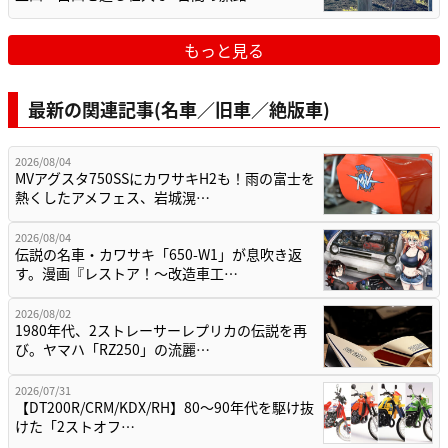
もっと見る
最新の関連記事(名車／旧車／絶版車)
2026/08/04
MVアグスタ750SSにカワサキH2も！雨の富士を
熱くしたアメフェス、岩城滉…
2026/08/04
伝説の名車・カワサキ「650-W1」が息吹き返
す。漫画『レストア！～改造車工…
2026/08/02
1980年代、2ストレーサーレプリカの伝説を再
び。ヤマハ「RZ250」の流麗…
2026/07/31
【DT200R/CRM/KDX/RH】80〜90年代を駆け抜
けた「2ストオフ…