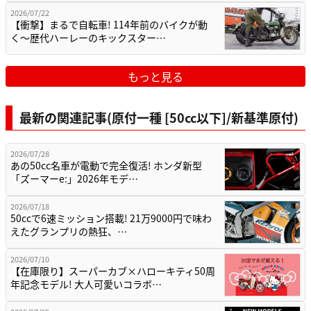
2026/07/22
【衝撃】まるで自転車! 114年前のバイクが動
く〜歴代ハーレーのキックスター…
もっと見る
最新の関連記事(原付一種 [50cc以下]/新基準原付)
2026/07/28
あの50cc名車が電動で完全復活! ホンダ新型
「ズーマーe:」2026年モデ…
2026/07/18
50ccで6速ミッション搭載! 21万9000円で味わ
えたグランプリの熱狂、…
2026/07/10
【在庫限り】スーパーカブ×ハローキティ50周
年記念モデル! 大人可愛いコラボ…