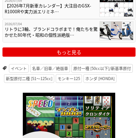
2026/07/09
【2026年7月新車カレンダー】大注目のGSX-
R1000Rや実力派エリミネ…
2026/07/04
リトラに3輪、ブランドコラボまで！俺たちを驚
かせた80年代・昭和の個性派絶版…
もっと見る
イベント
名車／旧車／絶版車
原付一種 [50cc以下]/新基準原付
新型原付二種 [51〜125cc]
モンキー125
ホンダ [HONDA]