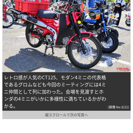
レトロ感が人気のCT125、モダン4ミニの代表格
であるグロムなども今回のミーティングには4ミ
ニ仲間として列に加わった。会場を見渡すとホ
ンダの4ミニがいかに多様性に満ちているかがわ
かる。
(画像 No.9/21)
縦スクロールで次の写真へ