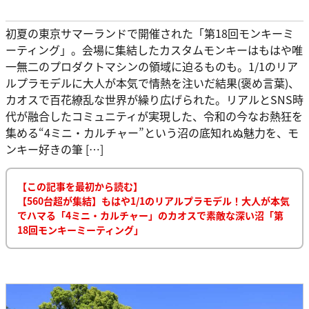
初夏の東京サマーランドで開催された「第18回モンキーミ
ーティング」。会場に集結したカスタムモンキーはもはや唯
一無二のプロダクトマシンの領域に迫るものも。1/1のリア
ルプラモデルに大人が本気で情熱を注いだ結果(褒め言葉)、
カオスで百花繚乱な世界が繰り広げられた。リアルとSNS時
代が融合したコミュニティが実現した、令和の今なお熱狂を
集める“4ミニ・カルチャー”という沼の底知れぬ魅力を、モ
ンキー好きの筆 […]
【この記事を最初から読む】
【560台超が集結】もはや1/1のリアルプラモデル！大人が本気
でハマる「4ミニ・カルチャー」のカオスで素敵な深い沼「第
18回モンキーミーティング」