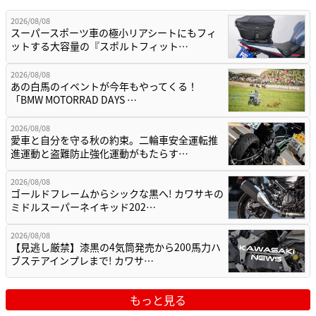
2026/08/08
スーパースポーツ車の極小リアシートにもフィ
ットする大容量の『スポルトフィット…
2026/08/08
あの白馬のイベントが今年もやってくる！
「BMW MOTORRAD DAYS …
2026/08/08
愛車と自分を守る秋の約束。二輪車安全運転推
進運動と盗難防止強化運動がもたらす…
2026/08/08
ゴールドフレームからシックな黒へ! カワサキの
ミドルスーパーネイキッド202…
2026/08/08
【見逃し厳禁】漆黒の4気筒発売から200馬力ハ
ブステアインプレまで! カワサ…
もっと見る