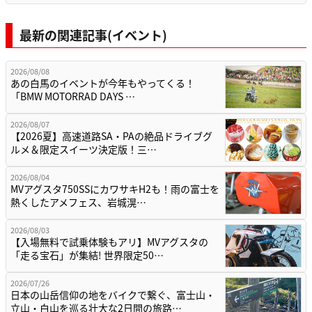
最新の関連記事(イベント)
2026/08/08
あの白馬のイベントが今年もやってくる！
「BMW MOTORRAD DAYS …
2026/08/07
【2026夏】高速道路SA・PAの絶品ドライブグ
ルメ＆限定スイーツ決定版！三…
2026/08/04
MVアグスタ750SSにカワサキH2も！雨の富士を
熱くしたアメフェス、岩城滉…
2026/08/03
【入場無料で試乗体験もアリ】MVアグスタの
「走る宝石」が集結! 世界限定50…
2026/07/26
日本の山岳信仰の地をバイクで繋ぐ、富士山・
立山・白山を巡る壮大な2日間の旅路…