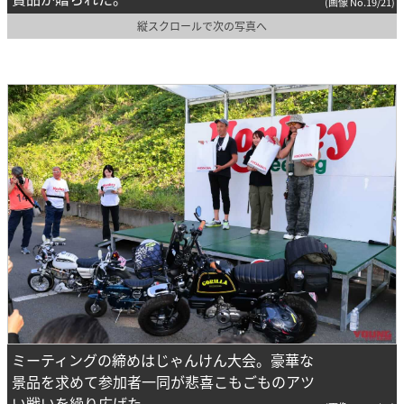
(画像 No.19/21)
縦スクロールで次の写真へ
ミーティングの締めはじゃんけん大会。豪華な
景品を求めて参加者一同が悲喜こもごものアツ
い戦いを繰り広げた。