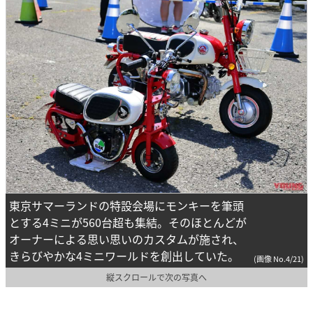
東京サマーランドの特設会場にモンキーを筆頭
とする4ミニが560台超も集結。そのほとんどが
オーナーによる思い思いのカスタムが施され、
きらびやかな4ミニワールドを創出していた。
(画像 No.4/21)
縦スクロールで次の写真へ