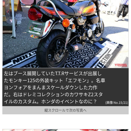
左はブース展開していたT.T.Rサービスが出展し
たモンキー125の外装キット「エフモン」。名車
ヨンフォアをまんまスケールダウンした力作
だ。右はドレミコレクションのカワサキZ2スタ
イルのカスタム。ホンダのイベントなのに？
(画像 No.15/21)
縦スクロールで次の写真へ