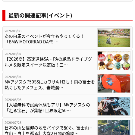
最新の関連記事(イベント)
2026/08/08
あの白馬のイベントが今年もやってくる！
「BMW MOTORRAD DAYS …
2026/08/07
【2026夏】高速道路SA・PAの絶品ドライブグ
ルメ＆限定スイーツ決定版！三…
2026/08/04
MVアグスタ750SSにカワサキH2も！雨の富士を
熱くしたアメフェス、岩城滉…
2026/08/03
【入場無料で試乗体験もアリ】MVアグスタの
「走る宝石」が集結! 世界限定50…
2026/07/26
日本の山岳信仰の地をバイクで繋ぐ、富士山・
立山・白山を巡る壮大な2日間の旅路…