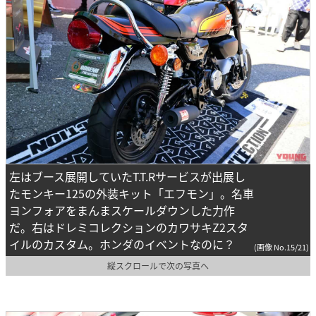
左はブース展開していたT.T.Rサービスが出展し
たモンキー125の外装キット「エフモン」。名車
ヨンフォアをまんまスケールダウンした力作
だ。右はドレミコレクションのカワサキZ2スタ
イルのカスタム。ホンダのイベントなのに？
(画像 No.15/21)
縦スクロールで次の写真へ