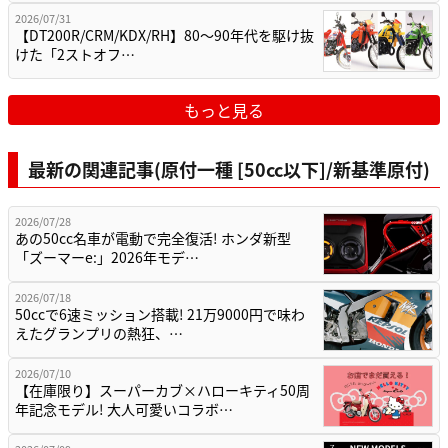
2026/07/31
【DT200R/CRM/KDX/RH】80〜90年代を駆け抜
けた「2ストオフ…
もっと見る
最新の関連記事(原付一種 [50cc以下]/新基準原付)
2026/07/28
あの50cc名車が電動で完全復活! ホンダ新型
「ズーマーe:」2026年モデ…
2026/07/18
50ccで6速ミッション搭載! 21万9000円で味わ
えたグランプリの熱狂、…
2026/07/10
【在庫限り】スーパーカブ×ハローキティ50周
年記念モデル! 大人可愛いコラボ…