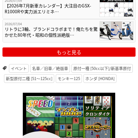
2026/07/09
【2026年7月新車カレンダー】大注目のGSX-
R1000Rや実力派エリミネ…
2026/07/04
リトラに3輪、ブランドコラボまで！俺たちを驚
かせた80年代・昭和の個性派絶版…
もっと見る
イベント
名車／旧車／絶版車
原付一種 [50cc以下]/新基準原付
新型原付二種 [51〜125cc]
モンキー125
ホンダ [HONDA]