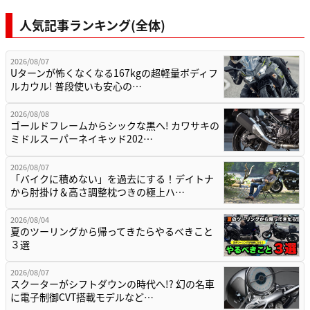
人気記事ランキング(全体)
2026/08/07
Uターンが怖くなくなる167kgの超軽量ボディフ
ルカウル! 普段使いも安心の…
2026/08/08
ゴールドフレームからシックな黒へ! カワサキの
ミドルスーパーネイキッド202…
2026/08/07
「バイクに積めない」を過去にする！デイトナ
から肘掛け＆高さ調整枕つきの極上ハ…
2026/08/04
夏のツーリングから帰ってきたらやるべきこと
３選
2026/08/07
スクーターがシフトダウンの時代へ!? 幻の名車
に電子制御CVT搭載モデルなど…