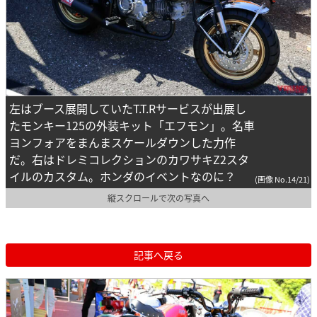
左はブース展開していたT.T.Rサービスが出展し
たモンキー125の外装キット「エフモン」。名車
ヨンフォアをまんまスケールダウンした力作
だ。右はドレミコレクションのカワサキZ2スタ
イルのカスタム。ホンダのイベントなのに？
(画像 No.14/21)
縦スクロールで次の写真へ
記事へ戻る