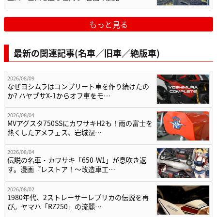
もっと見る
最新の関連記事(名車／旧車／絶版車)
2026/08/09
なぜヨシムラはコンプリート車を作り続けたの
か? ハヤブサX-1からオフ車をモ…
2026/08/04
MVアグスタ750SSにカワサキH2も！雨の富士を
熱くしたアメフェス、岩城滉…
2026/08/04
伝説の名車・カワサキ「650-W1」が息吹き返
す。漫画『レストア！～改造車工…
2026/08/02
1980年代、2ストレーサーレプリカの伝説を再
び。ヤマハ「RZ250」の流麗…