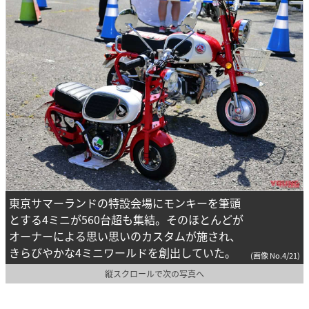
東京サマーランドの特設会場にモンキーを筆頭
とする4ミニが560台超も集結。そのほとんどが
オーナーによる思い思いのカスタムが施され、
きらびやかな4ミニワールドを創出していた。
(画像 No.4/21)
縦スクロールで次の写真へ