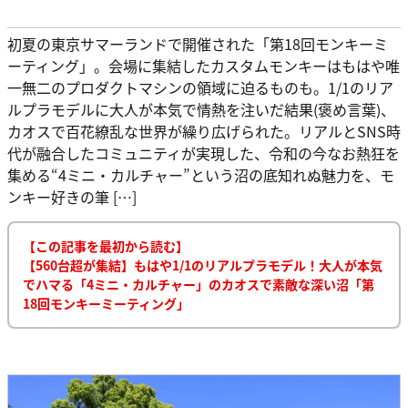
初夏の東京サマーランドで開催された「第18回モンキーミ
ーティング」。会場に集結したカスタムモンキーはもはや唯
一無二のプロダクトマシンの領域に迫るものも。1/1のリア
ルプラモデルに大人が本気で情熱を注いだ結果(褒め言葉)、
カオスで百花繚乱な世界が繰り広げられた。リアルとSNS時
代が融合したコミュニティが実現した、令和の今なお熱狂を
集める“4ミニ・カルチャー”という沼の底知れぬ魅力を、モ
ンキー好きの筆 […]
【この記事を最初から読む】
【560台超が集結】もはや1/1のリアルプラモデル！大人が本気
でハマる「4ミニ・カルチャー」のカオスで素敵な深い沼「第
18回モンキーミーティング」