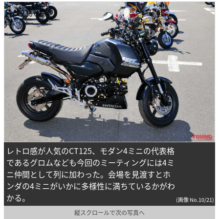
レトロ感が人気のCT125、モダン4ミニの代表格
であるグロムなども今回のミーティングには4ミ
ニ仲間として列に加わった。会場を見渡すとホ
ンダの4ミニがいかに多様性に満ちているかがわ
かる。
(画像 No.10/21)
縦スクロールで次の写真へ