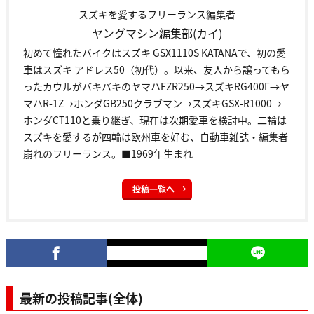
スズキを愛するフリーランス編集者
ヤングマシン編集部(カイ)
初めて憧れたバイクはスズキ GSX1110S KATANAで、初の愛
車はスズキ アドレス50（初代）。以来、友人から譲ってもら
ったカウルがバキバキのヤマハFZR250→スズキRG400Γ→ヤ
マハR-1Z→ホンダGB250クラブマン→スズキGSX-R1000→
ホンダCT110と乗り継ぎ、現在は次期愛車を検討中。二輪は
スズキを愛するが四輪は欧州車を好む、自動車雑誌・編集者
崩れのフリーランス。■1969年生まれ
投稿一覧へ
最新の投稿記事(全体)