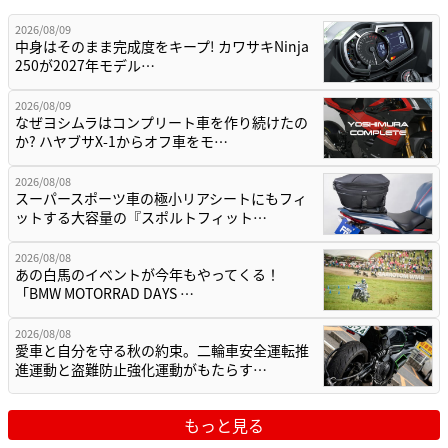
2026/08/09
中身はそのまま完成度をキープ! カワサキNinja
250が2027年モデル…
2026/08/09
なぜヨシムラはコンプリート車を作り続けたの
か? ハヤブサX-1からオフ車をモ…
2026/08/08
スーパースポーツ車の極小リアシートにもフィ
ットする大容量の『スポルトフィット…
2026/08/08
あの白馬のイベントが今年もやってくる！
「BMW MOTORRAD DAYS …
2026/08/08
愛車と自分を守る秋の約束。二輪車安全運転推
進運動と盗難防止強化運動がもたらす…
もっと見る