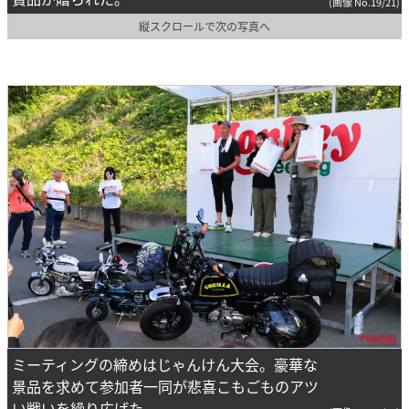
(画像 No.19/21)
縦スクロールで次の写真へ
ミーティングの締めはじゃんけん大会。豪華な
景品を求めて参加者一同が悲喜こもごものアツ
い戦いを繰り広げた。