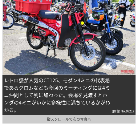
レトロ感が人気のCT125、モダン4ミニの代表格
であるグロムなども今回のミーティングには4ミ
ニ仲間として列に加わった。会場を見渡すとホ
ンダの4ミニがいかに多様性に満ちているかがわ
かる。
(画像 No.9/21)
縦スクロールで次の写真へ