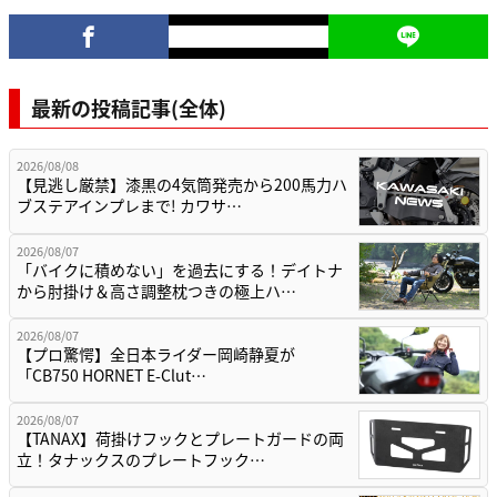
最新の投稿記事(全体)
2026/08/08
【見逃し厳禁】漆黒の4気筒発売から200馬力ハ
ブステアインプレまで! カワサ…
2026/08/07
「バイクに積めない」を過去にする！デイトナ
から肘掛け＆高さ調整枕つきの極上ハ…
2026/08/07
【プロ驚愕】全日本ライダー岡崎静夏が
「CB750 HORNET E-Clut…
2026/08/07
【TANAX】荷掛けフックとプレートガードの両
立！タナックスのプレートフック…