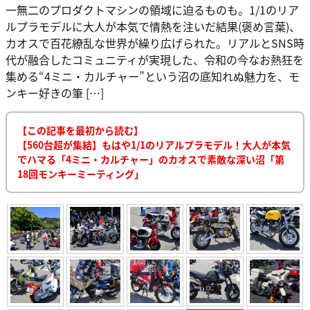
一無二のプロダクトマシンの領域に迫るものも。1/1のリア
ルプラモデルに大人が本気で情熱を注いだ結果(褒め言葉)、
カオスで百花繚乱な世界が繰り広げられた。リアルとSNS時
代が融合したコミュニティが実現した、令和の今なお熱狂を
集める“4ミニ・カルチャー”という沼の底知れぬ魅力を、モ
ンキー好きの筆 […]
【この記事を最初から読む】
【560台超が集結】もはや1/1のリアルプラモデル！大人が本気
でハマる「4ミニ・カルチャー」のカオスで素敵な深い沼「第
18回モンキーミーティング」