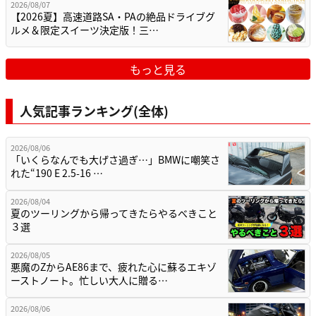
2026/08/07
【2026夏】高速道路SA・PAの絶品ドライブグ
ルメ＆限定スイーツ決定版！三…
もっと見る
人気記事ランキング(全体)
2026/08/06
「いくらなんでも大げさ過ぎ…」BMWに嘲笑さ
れた“190 E 2.5-16 …
2026/08/04
夏のツーリングから帰ってきたらやるべきこと
３選
2026/08/05
悪魔のZからAE86まで、疲れた心に蘇るエキゾ
ーストノート。忙しい大人に贈る…
2026/08/06