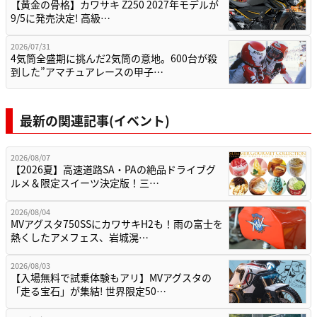
【黄金の骨格】カワサキ Z250 2027年モデルが
9/5に発売決定! 高級…
2026/07/31
4気筒全盛期に挑んだ2気筒の意地。600台が殺
到した”アマチュアレースの甲子…
最新の関連記事(イベント)
2026/08/07
【2026夏】高速道路SA・PAの絶品ドライブグ
ルメ＆限定スイーツ決定版！三…
2026/08/04
MVアグスタ750SSにカワサキH2も！雨の富士を
熱くしたアメフェス、岩城滉…
2026/08/03
【入場無料で試乗体験もアリ】MVアグスタの
「走る宝石」が集結! 世界限定50…