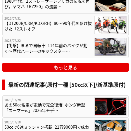
1980年代、2ストレーサーレプリカの伝説を再
び。ヤマハ「RZ250」の流麗…
2026/07/31
【DT200R/CRM/KDX/RH】80〜90年代を駆け抜
けた「2ストオフ…
2026/07/22
【衝撃】まるで自転車! 114年前のバイクが動
く〜歴代ハーレーのキックスター…
もっと見る
最新の関連記事(原付一種 [50cc以下]/新基準原付)
2026/07/28
あの50cc名車が電動で完全復活! ホンダ新型
「ズーマーe:」2026年モデ…
2026/07/18
50ccで6速ミッション搭載! 21万9000円で味わ