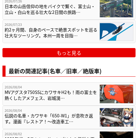
2026/07/26
日本の山岳信仰の地をバイクで繋ぐ、富士山・
立山・白山を巡る壮大な2日間の旅路…
2026/07/23
約2ヶ月間、自身のペースで絶景スポットを巡る
壮大なツーリング。本州一周を目指…
もっと見る
最新の関連記事(名車／旧車／絶版車)
2026/08/04
MVアグスタ750SSにカワサキH2も！雨の富士を
熱くしたアメフェス、岩城滉…
2026/08/04
伝説の名車・カワサキ「650-W1」が息吹き返
す。漫画『レストア！～改造車工…
2026/08/02