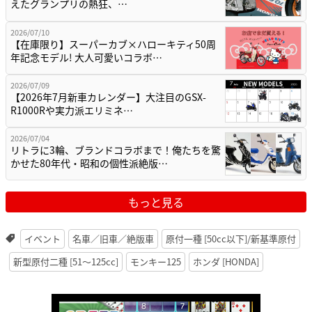
えたグランプリの熱狂、…
2026/07/10
【在庫限り】スーパーカブ×ハローキティ50周
年記念モデル! 大人可愛いコラボ…
2026/07/09
【2026年7月新車カレンダー】大注目のGSX-
R1000Rや実力派エリミネ…
2026/07/04
リトラに3輪、ブランドコラボまで！俺たちを驚
かせた80年代・昭和の個性派絶版…
もっと見る
イベント
名車／旧車／絶版車
原付一種 [50cc以下]/新基準原付
新型原付二種 [51〜125cc]
モンキー125
ホンダ [HONDA]