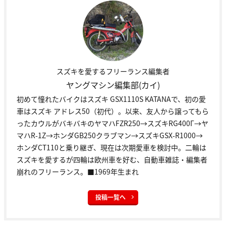
スズキを愛するフリーランス編集者
ヤングマシン編集部(カイ)
初めて憧れたバイクはスズキ GSX1110S KATANAで、初の愛
車はスズキ アドレス50（初代）。以来、友人から譲ってもら
ったカウルがバキバキのヤマハFZR250→スズキRG400Γ→ヤ
マハR-1Z→ホンダGB250クラブマン→スズキGSX-R1000→
ホンダCT110と乗り継ぎ、現在は次期愛車を検討中。二輪は
スズキを愛するが四輪は欧州車を好む、自動車雑誌・編集者
崩れのフリーランス。■1969年生まれ
投稿一覧へ