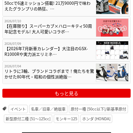
50ccで6速ミッション搭載! 21万9000円で味わ
えたグランプリの熱狂、…
2026/07/10
【在庫限り】スーパーカブ×ハローキティ50周
年記念モデル! 大人可愛いコラボ…
2026/07/09
【2026年7月新車カレンダー】大注目のGSX-
R1000Rや実力派エリミネ…
2026/07/04
リトラに3輪、ブランドコラボまで！俺たちを驚
かせた80年代・昭和の個性派絶版…
もっと見る
イベント
名車／旧車／絶版車
原付一種 [50cc以下]/新基準原付
新型原付二種 [51〜125cc]
モンキー125
ホンダ [HONDA]