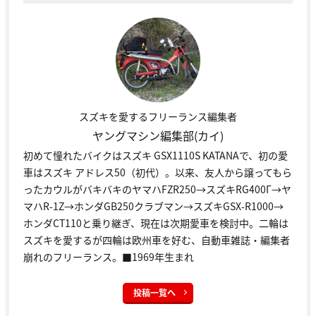
スズキを愛するフリーランス編集者
ヤングマシン編集部(カイ)
初めて憧れたバイクはスズキ GSX1110S KATANAで、初の愛
車はスズキ アドレス50（初代）。以来、友人から譲ってもら
ったカウルがバキバキのヤマハFZR250→スズキRG400Γ→ヤ
マハR-1Z→ホンダGB250クラブマン→スズキGSX-R1000→
ホンダCT110と乗り継ぎ、現在は次期愛車を検討中。二輪は
スズキを愛するが四輪は欧州車を好む、自動車雑誌・編集者
崩れのフリーランス。■1969年生まれ
投稿一覧へ