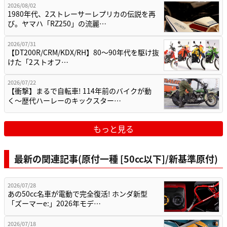
2026/08/02
1980年代、2ストレーサーレプリカの伝説を再
び。ヤマハ「RZ250」の流麗…
2026/07/31
【DT200R/CRM/KDX/RH】80〜90年代を駆け抜
けた「2ストオフ…
2026/07/22
【衝撃】まるで自転車! 114年前のバイクが動
く〜歴代ハーレーのキックスター…
もっと見る
最新の関連記事(原付一種 [50cc以下]/新基準原付)
2026/07/28
あの50cc名車が電動で完全復活! ホンダ新型
「ズーマーe:」2026年モデ…
2026/07/18