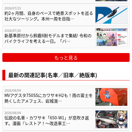
2026/07/23
約2ヶ月間、自身のペースで絶景スポットを巡る
壮大なツーリング。本州一周を目指…
2026/07/20
新基準原付から鈴鹿8耐モデルまで集結! 令和の
バイクライフを考える一日。「バ…
もっと見る
最新の関連記事(名車／旧車／絶版車)
2026/08/04
MVアグスタ750SSにカワサキH2も！雨の富士を
熱くしたアメフェス、岩城滉…
2026/08/04
伝説の名車・カワサキ「650-W1」が息吹き返
す。漫画『レストア！～改造車工…