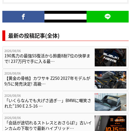
最新の投稿記事(全体)
2026/08/06
190馬力の最強SS復活から鈴鹿8耐7位の快挙ま
で! 237万円で手に入る最…
2026/08/06
【黄金の骨格】カワサキ Z250 2027年モデルが
9/5に発売決定! 高級…
2026/08/06
「いくらなんでも大げさ過ぎ…」BMWに嘲笑さ
れた“190 E 2.5-16 …
2026/08/06
「会話が途切れるストレスとおさらば!」古いイ
ンカムの下取りで最新ハイブリッド…