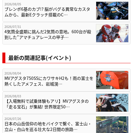
2026/08/05
ブレンボ6基のカブ!? 脳がバグる異常なカスタ
ムから、最新Eクラッチ搭載のC…
2026/07/31
4気筒全盛期に挑んだ2気筒の意地。600台が殺
到した”アマチュアレースの甲子…
最新の関連記事(イベント)
2026/08/04
MVアグスタ750SSにカワサキH2も！雨の富士を
熱くしたアメフェス、岩城滉…
2026/08/03
【入場無料で試乗体験もアリ】MVアグスタの
「走る宝石」が集結! 世界限定50…
2026/07/26
日本の山岳信仰の地をバイクで繋ぐ、富士山・
立山・白山を巡る壮大な2日間の旅路…