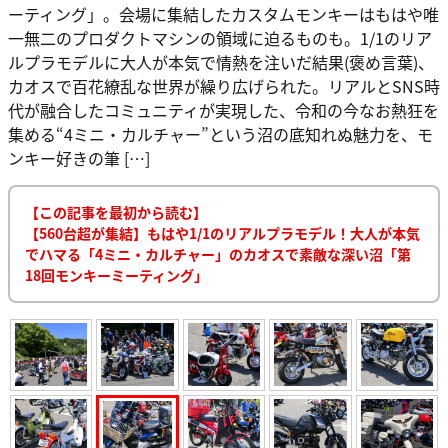
ーティング」。会場に集結したカスタムモンキーはもはや唯
一無二のプロダクトマシンの領域に迫るものも。1/1のリア
ルプラモデルに大人が本気で情熱を注いだ結果(褒め言葉)、
カオスで百花繚乱な世界が繰り広げられた。リアルとSNS時
代が融合したコミュニティが実現した、令和の今なお熱狂を
集める“4ミニ・カルチャー”という沼の底知れぬ魅力を、モ
ンキー好きの筆 […]
【この記事を最初から読む】
【560台超が集結】もはや1/1のリアルプラモデル！大人が本気
でハマる「4ミニ・カルチャー」のカオスで素敵な深い沼「第
18回モンキーミーティング」