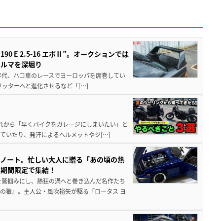
 E 2.5-16 エボⅡ”。オークションでは
クルマを深堀り
80年代、ハコ車のレースでヨーロッパを席巻してい
5リッターへと進化させるなど「[…]
と疲れから「早くバイクをガレージにしまいたい」と
ていたり、発汗によるヘルメットやジ[…]
トノート。忙しい大人に贈る「あの頃の熱
に期間限定で集結！
を鷲掴みにし、熱狂の渦へと巻き込んだ名作たち
の狼』。主人公・風吹裕矢が駆る「ロータス ヨ