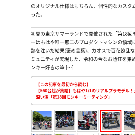
のオリジナル仕様はもちろん、個性的なカスタ
った。
初夏の東京サマーランドで開催された「第18回
ーはもはや唯一無二のプロダクトマシンの領域に
熱を注いだ結果(褒め言葉)、カオスで百花繚乱
ミュニティが実現した、令和の今なお熱狂を集め
ンキー好きの筆 […]
【この記事を最初から読む】
【560台超が集結】もはや1/1のリアルプラモデ
深い沼「第18回モンキーミーティング」