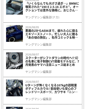
「いくらなんでも大げさ過ぎ…」BMWに
嘲笑された“190 E 2.5-16 エボⅡ”。オー
クションでは意外な価格に。おじさん達
が少年だった頃の憧れのクルマを深堀り
ヤングマシン編集部(ナカ)
2026/08/05
悪魔のZからAE86まで、疲れた心に蘇る
エキゾーストノート。忙しい大人に贈る
「あの頃の熱狂」、名作コミック＆映画
の愛機たちが東京駅地下に期間限定で集
結！
ヤングマシン編集部
2026/08/07
スクーターがシフトダウンの時代へ!? 幻
の名車に電子制御CVT搭載モデルなど、7
月発表のヤマハ注目ニュース総まとめ
ヤングマシン編集部
2026/08/07
Uターンが怖くなくなる167kgの超軽量
ボディフルカウル! 普段使いも安心のフ
レンドリースポーツ、カワサキ「ニンジ
ャ400」2027モデルが価格据え置きで
9/5発売
ヤングマシン編集部
2026/08/06