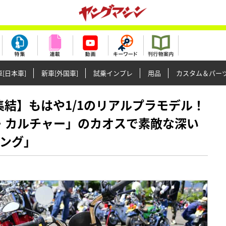
[日本車]
新車[外国車]
試乗インプレ
用品
カスタム＆パー
台超が集結】もはや1/1のリアルプラモデル！
・カルチャー」のカオスで素敵な深い
ィング」