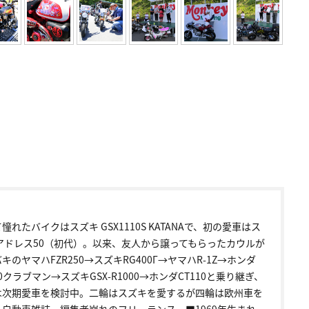
憧れたバイクはスズキ GSX1110S KATANAで、初の愛車はス
 アドレス50（初代）。以来、友人から譲ってもらったカウルが
キのヤマハFZR250→スズキRG400Γ→ヤマハR-1Z→ホンダ
50クラブマン→スズキGSX-R1000→ホンダCT110と乗り継ぎ、
は次期愛車を検討中。二輪はスズキを愛するが四輪は欧州車を