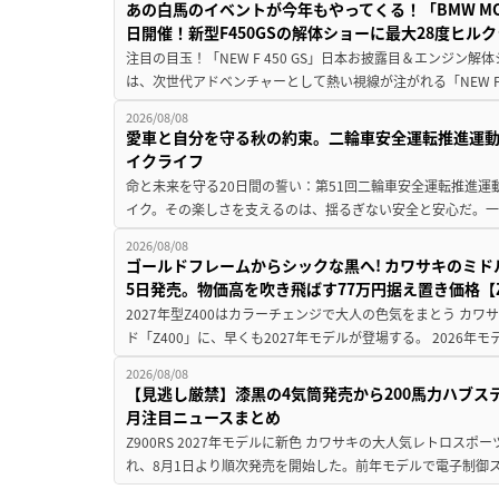
あの白馬のイベントが今年もやってくる！「BMW MOTORR
日開催！新型F450GSの解体ショーに最大28度ヒル
注目の目玉！「NEW F 450 GS」日本お披露目＆エンジン
は、次世代アドベンチャーとして熱い視線が注がれる「NEW F 45
2026/08/08
愛車と自分を守る秋の約束。二輪車安全運転推進運
イクライフ
命と未来を守る20日間の誓い：第51回二輪車安全運転推進運
イク。その楽しさを支えるのは、揺るぎない安全と安心だ。一般
2026/08/08
ゴールドフレームからシックな黒へ! カワサキのミド
5日発売。物価高を吹き飛ばす77万円据え置き価格【Z
2027年型Z400はカラーチェンジで大人の色気をまとう カ
ド「Z400」に、早くも2027年モデルが登場する。 2026年
2026/08/08
【見逃し厳禁】漆黒の4気筒発売から200馬力ハブス
月注目ニュースまとめ
Z900RS 2027年モデルに新色 カワサキの大人気レトロスポー
れ、8月1日より順次発売を開始した。前年モデルで電子制御ス