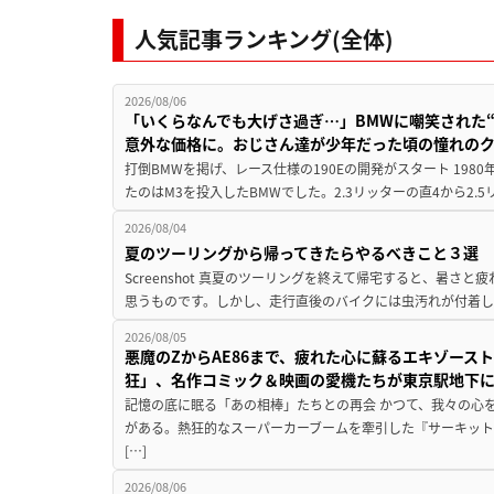
人気記事ランキング(全体)
2026/08/06
「いくらなんでも大げさ過ぎ…」BMWに嘲笑された“190
意外な価格に。おじさん達が少年だった頃の憧れの
打倒BMWを掲げ、レース仕様の190Eの開発がスタート 19
たのはM3を投入したBMWでした。2.3リッターの直4から2.
2026/08/04
夏のツーリングから帰ってきたらやるべきこと３選
Screenshot 真夏のツーリングを終えて帰宅すると、暑さ
思うものです。しかし、走行直後のバイクには虫汚れが付着し
2026/08/05
悪魔のZからAE86まで、疲れた心に蘇るエキゾース
狂」、名作コミック＆映画の愛機たちが東京駅地下
記憶の底に眠る「あの相棒」たちとの再会 かつて、我々の心
がある。熱狂的なスーパーカーブームを牽引した『サーキット
[…]
2026/08/06