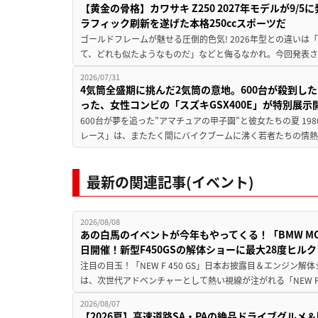
【黄金の骨格】カワサキ Z250 2027年モデルが9/
ラフィック刷新を遂げた本格250ccスポーツだ
ゴールドフレームが魅せる圧倒的色気! 2026年型との違いは「
て、どれも似たようなものだ」などと侮るなかれ。今回発表されたカ
2026/07/31
4気筒全盛期に挑んだ2気筒の意地。600台が殺到し
った、女性コンビの「スズキGSX400E」が特別展示
600台が夢を追った”アマチュアの甲子園”と彼女たちの夏 19
レース」は、またたく間にバイクブームに沸く若者たちの情熱の
最新の関連記事(イベント)
2026/08/08
あの白馬のイベントが今年もやってくる！「BMW MOTORR
日開催！新型F450GSの解体ショーに最大28度ヒル
注目の目玉！「NEW F 450 GS」日本お披露目＆エンジン
は、次世代アドベンチャーとして熱い視線が注がれる「NEW F 45
2026/08/07
【2026夏】高速道路SA・PAの絶品ドライブグル