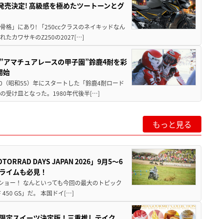
5に発売決定! 高級感を極めたツートーンとグ
骨格」にあり! 「250ccクラスのネイキッドなん
ワサキのZ250の2027[…]
た”アマチュアレースの甲子園”鈴鹿4耐を彩
開始
80（昭和55）年にスタートした「鈴鹿4耐ロード
受け皿となった。1980年代後半[…]
もっと見る
AD DAYS JAPAN 2026」9月5〜6
クライムも必見！
解体ショー！ なんといっても今回の最大のトピック
0 GS」だ。 本国ドイ[…]
メ＆限定スイーツ決定版！三重推しテイク