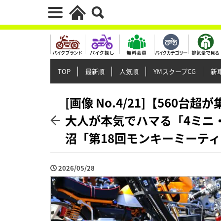
TOP
最新順
人気順
YMスクープCG
新車
[画像 No.4/21]【560
大人が本気でハマる「4ミニ
沼「第18回モンキーミーテ
2026/05/28