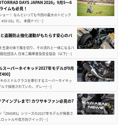
AD DAYS JAPAN 2026」9月5〜6
クライムも必見！
解体ショー！ なんといっても今回の最大のトピック
0 GS」だ。 本国ドイ[…]
動と盗難防止強化運動がもたらす安心のバ
動 生身の体で風を切り、その流れと一体になるバ
社団法人 日本二輪車普及安全協会（以下[…]
ルスーパーネイキッド2027年モデルが9月
400】
ワサキのミドルクラスを牽引するスーパーネイキッ
モデルで採用されていた、グレー[…]
テアインプレまで! カワサキファン必見の7
ツ「Z900RS」シリーズの2027年モデルが発表さ
ロットルや双方向クイック[…]