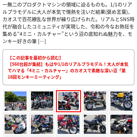
一無二のプロダクトマシンの領域に迫るものも。1/1のリア
ルプラモデルに大人が本気で情熱を注いだ結果(褒め言葉)、
カオスで百花繚乱な世界が繰り広げられた。リアルとSNS時
代が融合したコミュニティが実現した、令和の今なお熱狂を
集める“4ミニ・カルチャー”という沼の底知れぬ魅力を、モ
ンキー好きの筆 […]
【この記事を最初から読む】
【560台超が集結】もはや1/1のリアルプラモデル！大人が本気
でハマる「4ミニ・カルチャー」のカオスで素敵な深い沼「第
18回モンキーミーティング」