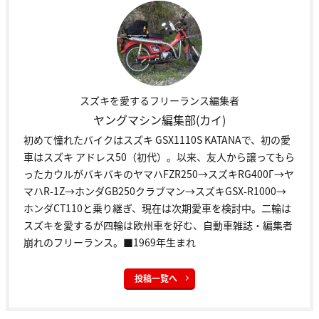
スズキを愛するフリーランス編集者
ヤングマシン編集部(カイ)
初めて憧れたバイクはスズキ GSX1110S KATANAで、初の愛
車はスズキ アドレス50（初代）。以来、友人から譲ってもら
ったカウルがバキバキのヤマハFZR250→スズキRG400Γ→ヤ
マハR-1Z→ホンダGB250クラブマン→スズキGSX-R1000→
ホンダCT110と乗り継ぎ、現在は次期愛車を検討中。二輪は
スズキを愛するが四輪は欧州車を好む、自動車雑誌・編集者
崩れのフリーランス。■1969年生まれ
投稿一覧へ