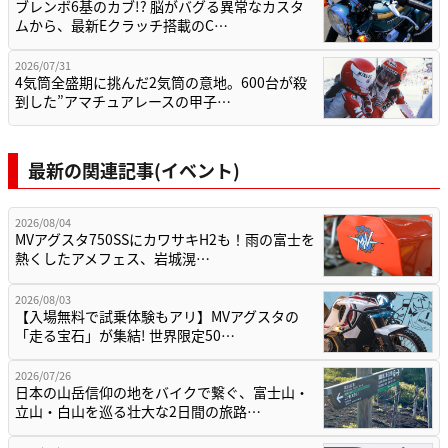
ブレンボ6基のカブ!? 脳がバグる異常なカスタ
ムから、最新Eクラッチ搭載のC…
2026/07/31
4気筒全盛期に挑んだ2気筒の意地。600台が殺
到した”アマチュアレースの甲子…
最新の関連記事(イベント)
2026/08/04
MVアグスタ750SSにカワサキH2も！雨の富士を
熱くしたアメフェス、岩城滉…
2026/08/03
【入場無料で試乗体験もアリ】MVアグスタの
「走る宝石」が集結! 世界限定50…
2026/07/26
日本の山岳信仰の地をバイクで繋ぐ、富士山・
立山・白山を巡る壮大な2日間の旅路…