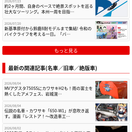
2026/07/23
約2ヶ月間、自身のペースで絶景スポットを巡る
壮大なツーリング。本州一周を目指…
2026/07/20
新基準原付から鈴鹿8耐モデルまで集結! 令和の
バイクライフを考える一日。「バ…
もっと見る
最新の関連記事(名車／旧車／絶版車)
2026/08/04
MVアグスタ750SSにカワサキH2も！雨の富士を
熱くしたアメフェス、岩城滉…
2026/08/04
伝説の名車・カワサキ「650-W1」が息吹き返
す。漫画『レストア！～改造車工…
2026/08/02