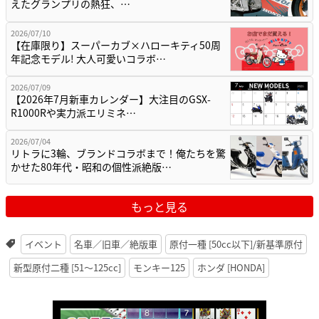
えたグランプリの熱狂、…
2026/07/10
【在庫限り】スーパーカブ×ハローキティ50周
年記念モデル! 大人可愛いコラボ…
2026/07/09
【2026年7月新車カレンダー】大注目のGSX-
R1000Rや実力派エリミネ…
2026/07/04
リトラに3輪、ブランドコラボまで！俺たちを驚
かせた80年代・昭和の個性派絶版…
もっと見る
イベント
名車／旧車／絶版車
原付一種 [50cc以下]/新基準原付
新型原付二種 [51〜125cc]
モンキー125
ホンダ [HONDA]