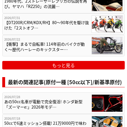
1980年代、2ストレーサーレプリカの伝説を再
び。ヤマハ「RZ250」の流麗…
2026/07/31
【DT200R/CRM/KDX/RH】80〜90年代を駆け抜
けた「2ストオフ…
2026/07/22
【衝撃】まるで自転車! 114年前のバイクが動
く〜歴代ハーレーのキックスター…
もっと見る
最新の関連記事(原付一種 [50cc以下]/新基準原付)
2026/07/28
あの50cc名車が電動で完全復活! ホンダ新型
「ズーマーe:」2026年モデ…
2026/07/18
50ccで6速ミッション搭載! 21万9000円で味わ