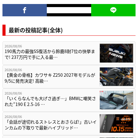
最新の投稿記事(全体)
2026/08/06
190馬力の最強SS復活から鈴鹿8耐7位の快挙ま
で! 237万円で手に入る最…
2026/08/06
【黄金の骨格】カワサキ Z250 2027年モデルが
9/5に発売決定! 高級…
2026/08/06
「いくらなんでも大げさ過ぎ…」BMWに嘲笑さ
れた“190 E 2.5-16 …
2026/08/06
「会話が途切れるストレスとおさらば!」古いイ
ンカムの下取りで最新ハイブリッド…