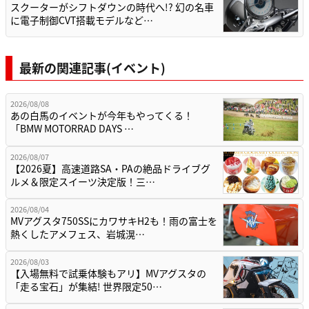
スクーターがシフトダウンの時代へ!? 幻の名車
に電子制御CVT搭載モデルなど…
最新の関連記事(イベント)
2026/08/08
あの白馬のイベントが今年もやってくる！
「BMW MOTORRAD DAYS …
2026/08/07
【2026夏】高速道路SA・PAの絶品ドライブグ
ルメ＆限定スイーツ決定版！三…
2026/08/04
MVアグスタ750SSにカワサキH2も！雨の富士を
熱くしたアメフェス、岩城滉…
2026/08/03
【入場無料で試乗体験もアリ】MVアグスタの
「走る宝石」が集結! 世界限定50…