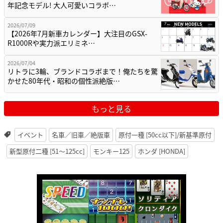
年記念モデル! 大人可愛いコラボ…
2026/07/09
【2026年7月新車カレンダー】大注目のGSX-
R1000Rや実力派エリミネ…
2026/07/04
リトラに3輪、ブランドコラボまで！俺たちを驚
かせた80年代・昭和の個性派絶版…
もっと見る
イベント
名車／旧車／絶版車
原付一種 [50cc以下]/新基準原付
新型原付二種 [51〜125cc]
モンキー125
ホンダ [HONDA]