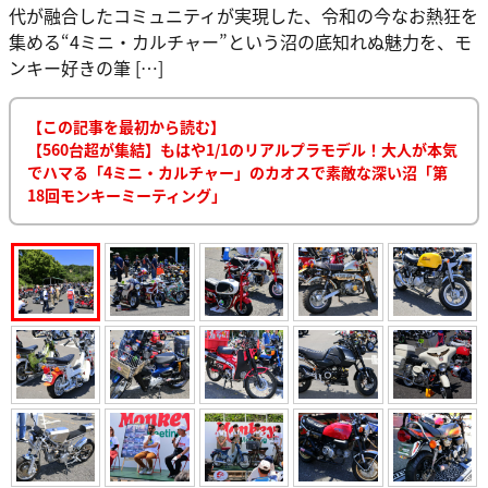
代が融合したコミュニティが実現した、令和の今なお熱狂を
集める“4ミニ・カルチャー”という沼の底知れぬ魅力を、モ
ンキー好きの筆 […]
【この記事を最初から読む】
【560台超が集結】もはや1/1のリアルプラモデル！大人が本気
でハマる「4ミニ・カルチャー」のカオスで素敵な深い沼「第
18回モンキーミーティング」