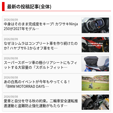
最新の投稿記事(全体)
2026/08/09
中身はそのまま完成度をキープ! カワサキNinja
250が2027年モデル…
2026/08/09
なぜヨシムラはコンプリート車を作り続けたの
か? ハヤブサX-1からオフ車をモ…
2026/08/08
スーパースポーツ車の極小リアシートにもフィ
ットする大容量の『スポルトフィット…
2026/08/08
あの白馬のイベントが今年もやってくる！
「BMW MOTORRAD DAYS …
2026/08/08
愛車と自分を守る秋の約束。二輪車安全運転推
進運動と盗難防止強化運動がもたらす…