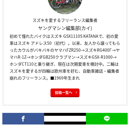
スズキを愛するフリーランス編集者
ヤングマシン編集部(カイ)
初めて憧れたバイクはスズキ GSX1110S KATANAで、初の愛
車はスズキ アドレス50（初代）。以来、友人から譲ってもら
ったカウルがバキバキのヤマハFZR250→スズキRG400Γ→ヤ
マハR-1Z→ホンダGB250クラブマン→スズキGSX-R1000→
ホンダCT110と乗り継ぎ、現在は次期愛車を検討中。二輪は
スズキを愛するが四輪は欧州車を好む、自動車雑誌・編集者
崩れのフリーランス。■1969年生まれ
投稿一覧へ