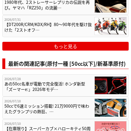
1980年代、2ストレーサーレプリカの伝説を再
び。ヤマハ「RZ250」の流麗…
2026/07/31
【DT200R/CRM/KDX/RH】80〜90年代を駆け抜
けた「2ストオフ…
もっと見る
最新の関連記事(原付一種 [50cc以下]/新基準原付)
2026/07/28
あの50cc名車が電動で完全復活! ホンダ新型
「ズーマーe:」2026年モデ…
2026/07/18
50ccで6速ミッション搭載! 21万9000円で味わ
えたグランプリの熱狂、…
2026/07/10
【在庫限り】スーパーカブ×ハローキティ50周