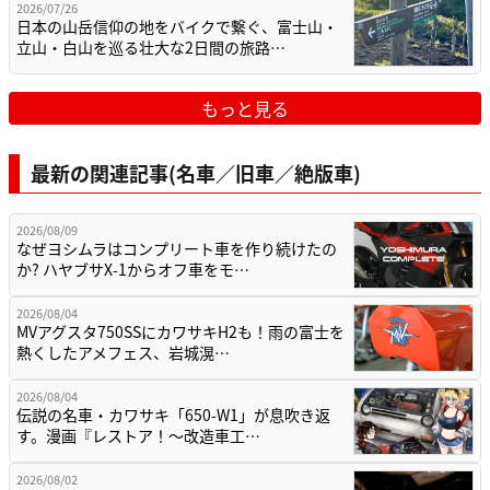
2026/07/26
日本の山岳信仰の地をバイクで繋ぐ、富士山・
立山・白山を巡る壮大な2日間の旅路…
もっと見る
最新の関連記事(名車／旧車／絶版車)
2026/08/09
なぜヨシムラはコンプリート車を作り続けたの
か? ハヤブサX-1からオフ車をモ…
2026/08/04
MVアグスタ750SSにカワサキH2も！雨の富士を
熱くしたアメフェス、岩城滉…
2026/08/04
伝説の名車・カワサキ「650-W1」が息吹き返
す。漫画『レストア！～改造車工…
2026/08/02