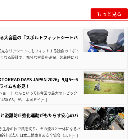
もっと見る
る大容量の『スポルトフィットシートバ
細見なリアシートにもフィットする独自の「ボト
広くなる設計で、充分な容量を確保。装着時にバ
AD DAYS JAPAN 2026」9月5〜6
クライムも必見！
解体ショー！ なんといっても今回の最大のトピック
0 GS」だ。 本国ドイ[…]
動と盗難防止強化運動がもたらす安心のバ
動 生身の体で風を切り、その流れと一体になるバ
社団法人 日本二輪車普及安全協会（以下[…]