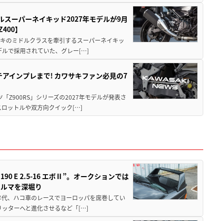
ルスーパーネイキッド2027年モデルが9月
400】
ワサキのミドルクラスを牽引するスーパーネイキッ
モデルで採用されていた、グレー[…]
テアインプレまで! カワサキファン必見の7
ツ「Z900RS」シリーズの2027年モデルが発表さ
ロットルや双方向クイック[…]
 E 2.5-16 エボⅡ”。オークションでは
クルマを深堀り
80年代、ハコ車のレースでヨーロッパを席巻してい
5リッターへと進化させるなど「[…]