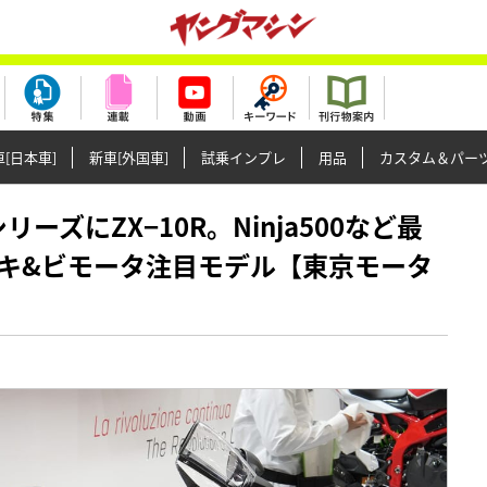
[日本車]
新車[外国車]
試乗インプレ
用品
カスタム＆パー
SシリーズにZX−10R。Ninja500など最
キ&ビモータ注目モデル【東京モータ