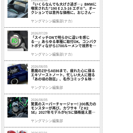
「いくらなんでも大げさ過ぎ…」BMWに
嘲笑された“190 E 2.5-16 エボⅡ”。オー
クションでは意外な価格に。おじさん達
が少年だった頃の憧れのクルマを深堀り
ヤングマシン編集部(ナカ)
2026/07/29
「スイッチONで明らかに違いを感じ
る…」あらゆる車種に取付OK。コンパク
トボディながら1700ルーメンで視界を確
保する［デイトナ・LEDフォグランプユ
ニット プレシャスレイ スモール］
ヤングマシン編集部(ナカ)
2026/08/05
悪魔のZからAE86まで、疲れた心に蘇る
エキゾーストノート。忙しい大人に贈る
「あの頃の熱狂」、名作コミック＆映画
の愛機たちが東京駅地下に期間限定で集
結！
ヤングマシン編集部
2026/08/05
驚異のスーパーチャージャー! 200馬力の
モンスターが再び。カワサキ「Z H2
SE」2027年モデルが9/5に価格据え置き
で発売
ヤングマシン編集部
2026/07/31