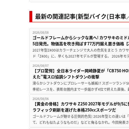
最新の関連記事(新型バイク(日本車／
2026/08/08
ゴールドフレームからシックな黒へ! カワサキのミド
5日発売。物価高を吹き飛ばす77万円据え置き価格【Z
2027年型Z400はカラーチェンジで大人の色気をまとう カ
ド「Z400」に、早くも2027年モデルが登場する。 2026年
2026/08/07
【プロ驚愕】全日本ライダー岡崎静夏が「CB750 HORNE
えた”電スロ協調シフトダウンの衝撃
滑らかシフトダウンにプロレーサーも嫉妬!? スポーツランド
季初レースを、表彰台圏内まで一歩届かず4位で終えた直後、最新モデ
2026/08/06
【黄金の骨格】カワサキ Z250 2027年モデルが9/
ラフィック刷新を遂げた本格250ccスポーツだ
ゴールドフレームが魅せる圧倒的色気! 2026年型との違いは「
て、どれも似たようなものだ」などと侮るなかれ。今回発表されたカ