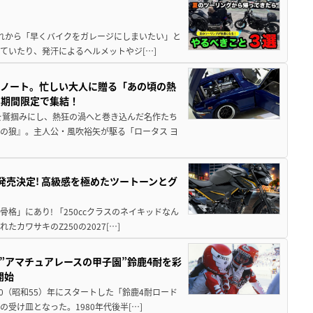
と疲れから「早くバイクをガレージにしまいたい」と
ていたり、発汗によるヘルメットやジ[…]
トノート。忙しい大人に贈る「あの頃の熱
に期間限定で集結！
を鷲掴みにし、熱狂の渦へと巻き込んだ名作たち
の狼』。主人公・風吹裕矢が駆る「ロータス ヨ
5に発売決定! 高級感を極めたツートーンとグ
骨格」にあり! 「250ccクラスのネイキッドなん
ワサキのZ250の2027[…]
た”アマチュアレースの甲子園”鈴鹿4耐を彩
開始
80（昭和55）年にスタートした「鈴鹿4耐ロード
受け皿となった。1980年代後半[…]