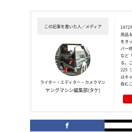
この記事を書いた人／メディア
19
用品
をき
バー
など
る。こ
22
はキ
ライター・エディター・カメラマン
呑む
ヤングマシン編集部(タケ)