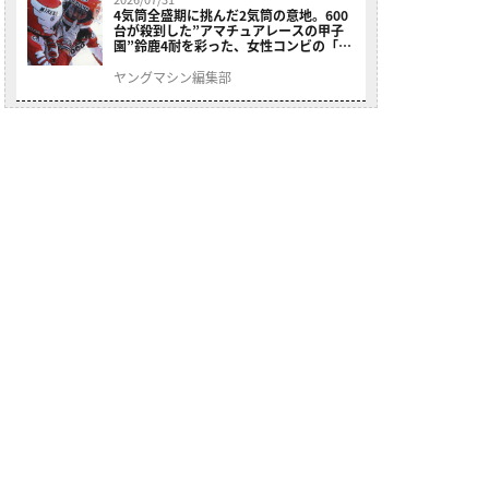
4気筒全盛期に挑んだ2気筒の意地。600
台が殺到した”アマチュアレースの甲子
園”鈴鹿4耐を彩った、女性コンビの「ス
ズキGSX400E」が特別展示開始
ヤングマシン編集部