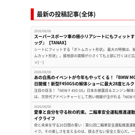
最新の投稿記事(全体)
2026/08/08
スーパースポーツ車の極小リアシートにもフィットす
ッグ』【TANAX】
シートにフィットする「ボトムカット形状」 最大の特徴は、
ムカット形状」。接地部の面積が小さくても上部に行くほど
ッ[…]
2026/08/08
あの白馬のイベントが今年もやってくる！「BMW MOTORR
日開催！新型F450GSの解体ショーに最大28度ヒル
注目の目玉！「NEW F 450 GS」日本お披露目＆エンジン
は、次世代アドベンチャーとして熱い視線が注がれる「NEW F 45
2026/08/08
愛車と自分を守る秋の約束。二輪車安全運転推進運
イクライフ
命と未来を守る20日間の誓い：第51回二輪車安全運転推進運
イク。その楽しさを支えるのは、揺るぎない安全と安心だ。一般