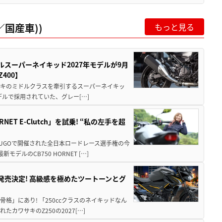
国産車))
もっと見る
ルスーパーネイキッド2027年モデルが9月
400】
ワサキのミドルクラスを牽引するスーパーネイキッ
モデルで採用されていた、グレー[…]
T E-Clutch」を試乗! “私の左手を超
SUGOで開催された全日本ロードレース選手権の今
ルのCB750 HORNET […]
5に発売決定! 高級感を極めたツートーンとグ
骨格」にあり! 「250ccクラスのネイキッドなん
ワサキのZ250の2027[…]