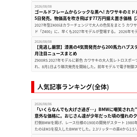
2026/08/08
ゴールドフレームからシックな黒へ! カワサキのミド
5日発売。物価高を吹き飛ばす77万円据え置き価格【Z
2027年型Z400はカラーチェンジで大人の色気をまとう カ
ド「Z400」に、早くも2027年モデルが登場する。 2026年
2026/08/08
【見逃し厳禁】漆黒の4気筒発売から200馬力ハブス
月注目ニュースまとめ
Z900RS 2027年モデルに新色 カワサキの大人気レトロスポー
れ、8月1日より順次発売を開始した。前年モデルで電子制御ス
人気記事ランキング(全体)
2026/08/06
「いくらなんでも大げさ過ぎ…」BMWに嘲笑された“190
意外な価格に。おじさん達が少年だった頃の憧れの
打倒BMWを掲げ、レース仕様の190Eの開発がスタート 19
たのはM3を投入したBMWでした。2.3リッターの直4から2.