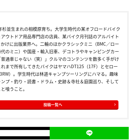
72年杉並生まれの相模原育ち。大学生時代の某オフロードバイク
＆アウトドア用品専門店の店員、某バイク月刊誌のアルバイト
っかけに出版業界へ。二輪のほかクラシックミニ（BMC／ロー
時代のミニ）や国産・輸入旧車、デコトラやキャンピングカー
「普通車じゃない（笑）」クルマのコンテンツを数多く手がけ
れまで所有してきたバイクはヤマハDT125（17F）とセロー
5（3RW）。学生時代は林道キャンプツーリングにハマる。趣味
ャンプ・釣り・読書・ドラム・史跡＆寺社＆庭園巡り、そして
こと喰うこと。
投稿一覧へ