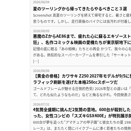
2026/08/04
夏のツーリングから帰ってきたらやるべきこと３選
Screenshot 真夏のツーリングを終えて帰宅すると、暑さ
思うものです。しかし、走行直後のバイクには虫汚れが付着し
2026/08/05
悪魔のZからAE86まで、疲れた心に蘇るエキゾース
狂」、名作コミック＆映画の愛機たちが東京駅地下
記憶の底に眠る「あの相棒」たちとの再会 かつて、我々の心
がある。熱狂的なスーパーカーブームを牽引した『サーキット
[…]
2026/08/06
【黄金の骨格】カワサキ Z250 2027年モデルが9/
ラフィック刷新を遂げた本格250ccスポーツだ
ゴールドフレームが魅せる圧倒的色気! 2026年型との違いは「
て、どれも似たようなものだ」などと侮るなかれ。今回発表されたカ
2026/07/31
4気筒全盛期に挑んだ2気筒の意地。600台が殺到し
った、女性コンビの「スズキGSX400E」が特別展示
600台が夢を追った”アマチュアの甲子園”と彼女たちの夏 19
レース」は、またたく間にバイクブームに沸く若者たちの情熱の