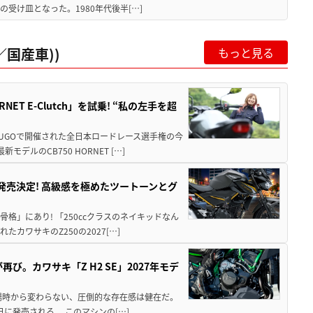
受け皿となった。1980年代後半[…]
国産車))
もっと見る
T E-Clutch」を試乗! “私の左手を超
SUGOで開催された全日本ロードレース選手権の今
ルのCB750 HORNET […]
5に発売決定! 高級感を極めたツートーンとグ
骨格」にあり! 「250ccクラスのネイキッドなん
ワサキのZ250の2027[…]
び。カワサキ「Z H2 SE」2027年モデ
場時から変わらない、圧倒的な存在感は健在だ。
5日に発売される。 このマシンの[…]