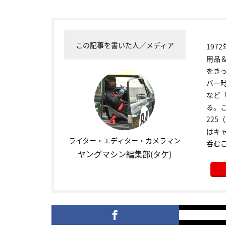
この記事を書いた人／メディア
19
用品
をき
バー
など
る。こ
22
はキ
ライター・エディター・カメラマン
呑む
ヤングマシン編集部(タケ)