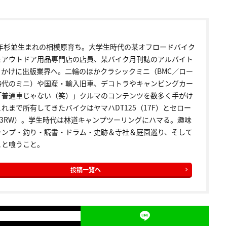
72年杉並生まれの相模原育ち。大学生時代の某オフロードバイク
＆アウトドア用品専門店の店員、某バイク月刊誌のアルバイト
っかけに出版業界へ。二輪のほかクラシックミニ（BMC／ロー
時代のミニ）や国産・輸入旧車、デコトラやキャンピングカー
「普通車じゃない（笑）」クルマのコンテンツを数多く手がけ
れまで所有してきたバイクはヤマハDT125（17F）とセロー
5（3RW）。学生時代は林道キャンプツーリングにハマる。趣味
ャンプ・釣り・読書・ドラム・史跡＆寺社＆庭園巡り、そして
こと喰うこと。
投稿一覧へ