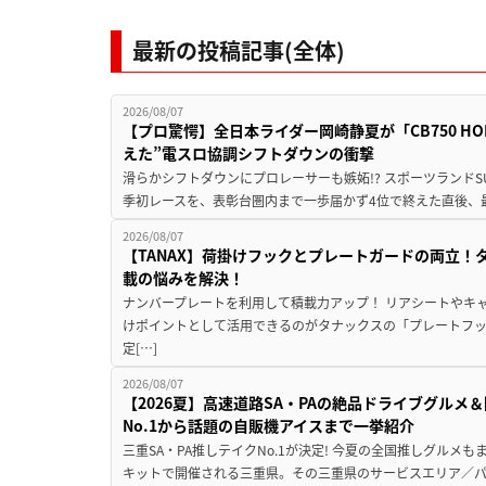
最新の投稿記事(全体)
2026/08/07
【プロ驚愕】全日本ライダー岡崎静夏が「CB750 HORNE
えた”電スロ協調シフトダウンの衝撃
滑らかシフトダウンにプロレーサーも嫉妬!? スポーツランド
季初レースを、表彰台圏内まで一歩届かず4位で終えた直後、最新モデ
2026/08/07
【TANAX】荷掛けフックとプレートガードの両立
載の悩みを解決！
ナンバープレートを利用して積載力アップ！ リアシートやキ
けポイントとして活用できるのがタナックスの「プレートフ
定[…]
2026/08/07
【2026夏】高速道路SA・PAの絶品ドライブグル
No.1から話題の自販機アイスまで一挙紹介
三重SA・PA推しテイクNo.1が決定! 今夏の全国推しグルメ
キットで開催される三重県。その三重県のサービスエリア／パ