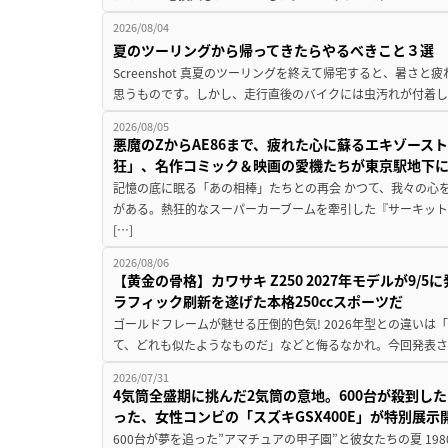
2026/08/04
夏のツーリングから帰ってきたらやるべきこと３選
Screenshot 真夏のツーリングを終えて帰宅すると、暑さ
思うものです。しかし、走行直後のバイクには虫汚れが付着し
2026/08/05
悪魔のZからAE86まで、疲れた心に蘇るエキゾース
狂」、名作コミック＆映画の愛機たちが東京駅地下
記憶の底に眠る「あの相棒」たちとの再会 かつて、我々の心
がある。熱狂的なスーパーカーブームを牽引した『サーキット
[…]
2026/08/06
【黄金の骨格】カワサキ Z250 2027年モデルが9/
ラフィック刷新を遂げた本格250ccスポーツだ
ゴールドフレームが魅せる圧倒的色気! 2026年型との違いは「
て、どれも似たようなものだ」などと侮るなかれ。今回発表されたカ
2026/07/31
4気筒全盛期に挑んだ2気筒の意地。600台が殺到し
った、女性コンビの「スズキGSX400E」が特別展示
600台が夢を追った”アマチュアの甲子園”と彼女たちの夏 19