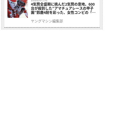
4気筒全盛期に挑んだ2気筒の意地。600
台が殺到した”アマチュアレースの甲子
園”鈴鹿4耐を彩った、女性コンビの「ス
ズキGSX400E」が特別展示開始
ヤングマシン編集部