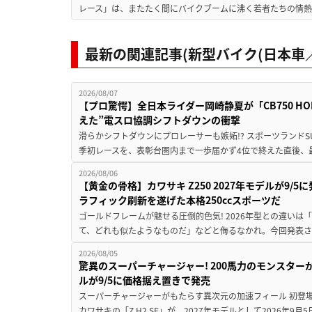
レース」は、またたく間にバイクブームに沸く若者たちの情熱の
最新の関連記事(新型バイク(日本車／
2026/08/07
【プロ驚愕】全日本ライダー岡崎静夏が「CB750 HORNE
えた”電スロ協調シフトダウンの衝撃
滑らかシフトダウンにプロレーサーも嫉妬!? スポーツランド
季初レースを、表彰台圏内まで一歩届かず4位で終えた直後、最新モデ
2026/08/06
【黄金の骨格】カワサキ Z250 2027年モデルが9/
ラフィック刷新を遂げた本格250ccスポーツだ
ゴールドフレームが魅せる圧倒的色気! 2026年型との違いは「
て、どれも似たようなものだ」などと侮るなかれ。今回発表されたカ
2026/08/05
驚異のスーパーチャージャー! 200馬力のモンスターが再
ルが9/5に価格据え置きで発売
スーパーチャージャーがもたらす異次元の加速フィール 初登
カワサキの「Z H2 SE」が、2027年モデルとして2026年9月