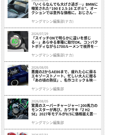
「いくらなんでも大げさ過ぎ…」BMWに
嘲笑された“190 E 2.5-16 エボⅡ”。オー
クションでは意外な価格に。おじさん達
が少年だった頃の憧れのクルマを深堀り
ヤングマシン編集部(ナカ)
2026/07/29
「スイッチONで明らかに違いを感じ
る…」あらゆる車種に取付OK。コンパク
トボディながら1700ルーメンで視界を確
保する［デイトナ・LEDフォグランプユ
ニット プレシャスレイ スモール］
ヤングマシン編集部(ナカ)
2026/08/05
悪魔のZからAE86まで、疲れた心に蘇る
エキゾーストノート。忙しい大人に贈る
「あの頃の熱狂」、名作コミック＆映画
の愛機たちが東京駅地下に期間限定で集
結！
ヤングマシン編集部
2026/08/05
驚異のスーパーチャージャー! 200馬力の
モンスターが再び。カワサキ「Z H2
SE」2027年モデルが9/5に価格据え置き
で発売
ヤングマシン編集部
2026/07/31