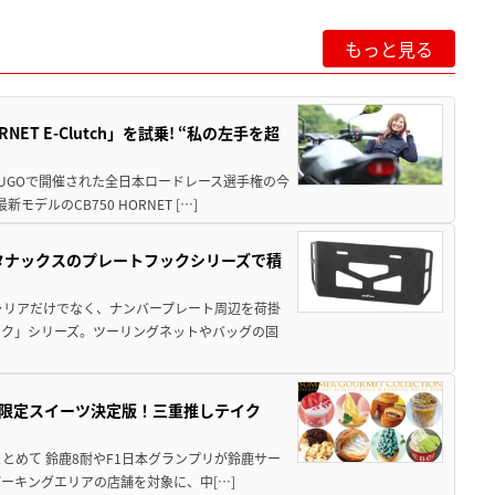
もっと見る
T E-Clutch」を試乗! “私の左手を超
SUGOで開催された全日本ロードレース選手権の今
ルのCB750 HORNET […]
！タナックスのプレートフックシリーズで積
ャリアだけでなく、ナンバープレート周辺を荷掛
ック」シリーズ。ツーリングネットやバッグの固
メ＆限定スイーツ決定版！三重推しテイク
もまとめて 鈴鹿8耐やF1日本グランプリが鈴鹿サー
ーキングエリアの店舗を対象に、中[…]