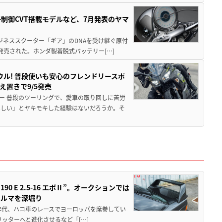
子制御CVT搭載モデルなど、7月発表のヤマ
ジネススクーター「ギア」のDNAを受け継ぐ原付
発売された。ホンダ製着脱式バッテリー[…]
ウル! 普段使いも安心のフレンドリースポ
え置きで9/5発売
ー 普段のツーリングで、愛車の取り回しに苦労
ほしい」とヤキモキした経験はないだろうか。そ
 E 2.5-16 エボⅡ”。オークションでは
クルマを深堀り
80年代、ハコ車のレースでヨーロッパを席巻してい
5リッターへと進化させるなど「[…]