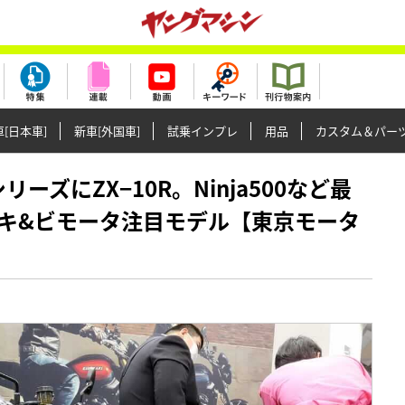
[日本車]
新車[外国車]
試乗インプレ
用品
カスタム＆パー
SシリーズにZX−10R。Ninja500など最
キ&ビモータ注目モデル【東京モータ