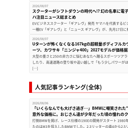
2026/08/07
スクーターがシフトダウンの時代へ!? 幻の名車に電
ハ注目ニュース総まとめ
EVビジネススクーター「ギアレヴ」発売 ヤマハを代表するビ
一種EV「ギアレヴ」と「ニュース ギアレヴ」が、先月17日に
2026/08/07
Uターンが怖くなくなる167kgの超軽量ボディフルカ
ーツ、カワサキ「ニンジャ400」2027モデルが価格据
大型の重さと250の非力さに悩むあなたへ贈るスポーツツアラ
したり、高速道路の登り坂や追い越しで「もう少しパワーが
[…]
人気記事ランキング(全体)
2026/08/06
「いくらなんでも大げさ過ぎ…」BMWに嘲笑された“190
意外な価格に。おじさん達が少年だった頃の憧れの
打倒BMWを掲げ、レース仕様の190Eの開発がスタート 19
たのはM3を投入したBMWでした。2.3リッターの直4から2.