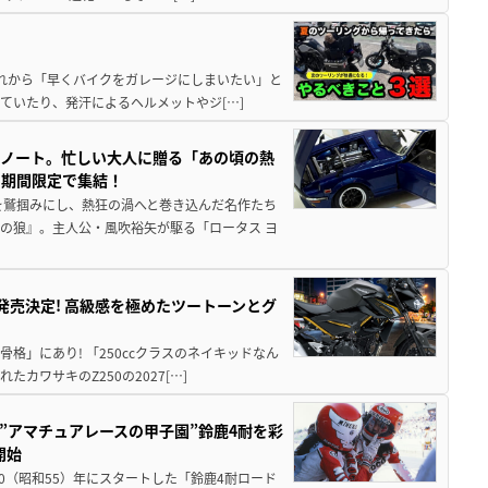
と疲れから「早くバイクをガレージにしまいたい」と
ていたり、発汗によるヘルメットやジ[…]
トノート。忙しい大人に贈る「あの頃の熱
に期間限定で集結！
を鷲掴みにし、熱狂の渦へと巻き込んだ名作たち
の狼』。主人公・風吹裕矢が駆る「ロータス ヨ
5に発売決定! 高級感を極めたツートーンとグ
骨格」にあり! 「250ccクラスのネイキッドなん
ワサキのZ250の2027[…]
た”アマチュアレースの甲子園”鈴鹿4耐を彩
開始
80（昭和55）年にスタートした「鈴鹿4耐ロード