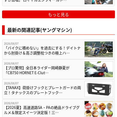
もっと見る
最新の関連記事(ヤングマシン)
2026/08/07
「バイクに積めない」を過去にする！デイトナ
から肘掛け＆高さ調整枕つきの極上ハ…
2026/08/07
【プロ驚愕】全日本ライダー岡崎静夏が
「CB750 HORNET E-Clut…
2026/08/07
【TANAX】荷掛けフックとプレートガードの両
立！タナックスのプレートフック…
2026/08/07
【2026夏】高速道路SA・PAの絶品ドライブグ
ルメ＆限定スイーツ決定版！三…