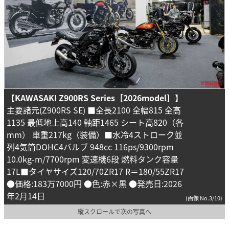
【KAWASAKI Z900RS Series［2026model］】
主要諸元(Z900RS SE) ■全長2100 全幅815 全高
1135 最低地上高140 軸距1465 シート高820（各
mm） 車重217kg（装備）■水冷4ストローク並
列4気筒DOHC4バルブ 948cc 116ps/9300rpm
10.0kg-m/7700rpm 変速機6段 燃料タンク容量
17L■タイヤサイズ120/70ZR17 R＝180/55ZR17
●価格:183万7000円 ●色:赤×黒 ●発売日:2026
年2月14日
(画像 No.3/10)
縦スクロールで次の写真へ