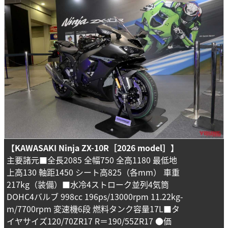
【KAWASAKI Ninja ZX-10R［2026 model］】
主要諸元■全長2085 全幅750 全高1180 最低地
上高130 軸距1450 シート高825（各mm） 車重
217kg（装備）■水冷4ストローク並列4気筒
DOHC4バルブ 998cc 196ps/13000rpm 11.22kg-
m/7700rpm 変速機6段 燃料タンク容量17L■タ
イヤサイズ120/70ZR17 R＝190/55ZR17 ●価