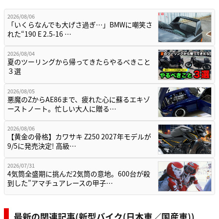
2026/08/06
「いくらなんでも大げさ過ぎ…」BMWに嘲笑さ
れた“190 E 2.5-16 …
2026/08/04
夏のツーリングから帰ってきたらやるべきこと
３選
2026/08/05
悪魔のZからAE86まで、疲れた心に蘇るエキゾ
ーストノート。忙しい大人に贈る…
2026/08/06
【黄金の骨格】カワサキ Z250 2027年モデルが
9/5に発売決定! 高級…
2026/07/31
4気筒全盛期に挑んだ2気筒の意地。600台が殺
到した”アマチュアレースの甲子…
最新の関連記事(新型バイク(日本車／国産車))