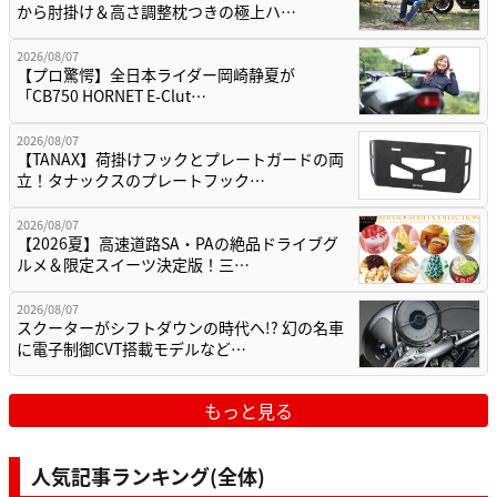
から肘掛け＆高さ調整枕つきの極上ハ…
2026/08/07
【プロ驚愕】全日本ライダー岡崎静夏が
「CB750 HORNET E-Clut…
2026/08/07
【TANAX】荷掛けフックとプレートガードの両
立！タナックスのプレートフック…
2026/08/07
【2026夏】高速道路SA・PAの絶品ドライブグ
ルメ＆限定スイーツ決定版！三…
2026/08/07
スクーターがシフトダウンの時代へ!? 幻の名車
に電子制御CVT搭載モデルなど…
もっと見る
人気記事ランキング(全体)