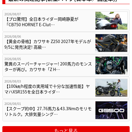
2026/08/07
【プロ驚愕】全日本ライダー岡崎静夏が
「CB750 HORNET E-Clut…
2026/08/06
【黄金の骨格】カワサキ Z250 2027年モデルが
9/5に発売決定! 高級…
2026/08/05
驚異のスーパーチャージャー! 200馬力のモンス
ターが再び。カワサキ「Z H…
2026/08/03
【100㎞/h程度の実用域で十分な加速性能】ヤ
マハXSR155を全日本ライダ…
2026/08/01
【スクープ的中】27.76馬力＆43.3Nmのモリモ
リトルク。大排気量シング…
もっと見る