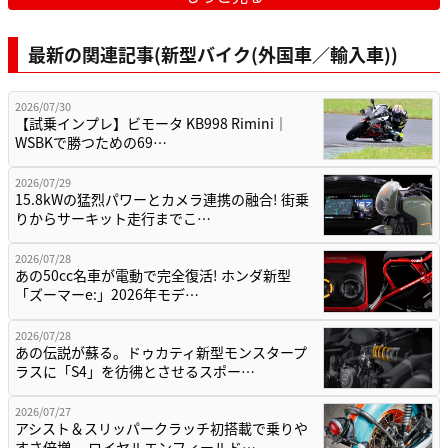
最新の関連記事(新型バイク(外国車／輸入車))
2026/07/30
【試乗インプレ】ビモータ KB998 Rimini｜
WSBKで勝つための69…
2026/07/29
15.8kWの猛烈パワーとカメラ連携の融合! 街乗
りからサーキット走行までこ…
2026/07/28
あの50cc名車が電動で完全復活! ホンダ新型
「ズーマーe:」2026年モデ…
2026/07/28
あの伝説が蘇る。ドゥカティ新型モンスタープ
ラスに「S4」を彷彿とさせるスポー…
2026/07/27
アシスト＆スリッパークラッチ初搭載で乗りや
すさ倍増。 ロイヤルエンフィールド…