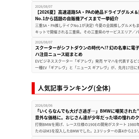
2026/08/07
【2026夏】高速道路SA・PAの絶品ドライブグル
No.1から話題の自販機アイスまで一挙紹介
三重SA・PA推しテイクNo.1が決定! 今夏の全国推しグルメ
キットで開催される三重県。その三重県のサービスエリア／パ
2026/08/07
スクーターがシフトダウンの時代へ!? 幻の名車に電
ハ注目ニュース総まとめ
EVビジネススクーター「ギアレヴ」発売 ヤマハを代表するビ
一種EV「ギアレヴ」と「ニュース ギアレヴ」が、先月17日に
人気記事ランキング(全体)
2026/08/06
「いくらなんでも大げさ過ぎ…」BMWに嘲笑された“190
意外な価格に。おじさん達が少年だった頃の憧れの
打倒BMWを掲げ、レース仕様の190Eの開発がスタート 19
たのはM3を投入したBMWでした。2.3リッターの直4から2.