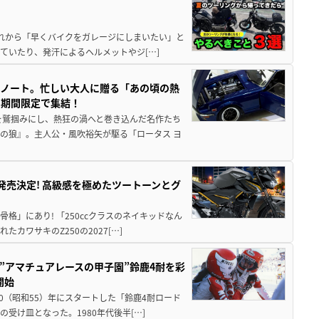
と疲れから「早くバイクをガレージにしまいたい」と
ていたり、発汗によるヘルメットやジ[…]
トノート。忙しい大人に贈る「あの頃の熱
に期間限定で集結！
を鷲掴みにし、熱狂の渦へと巻き込んだ名作たち
の狼』。主人公・風吹裕矢が駆る「ロータス ヨ
5に発売決定! 高級感を極めたツートーンとグ
骨格」にあり! 「250ccクラスのネイキッドなん
ワサキのZ250の2027[…]
た”アマチュアレースの甲子園”鈴鹿4耐を彩
開始
80（昭和55）年にスタートした「鈴鹿4耐ロード
受け皿となった。1980年代後半[…]