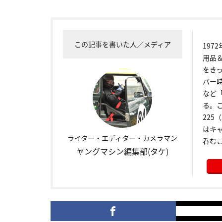
この記事を書いた人／メディア
19
用品
をき
バー
など
る。こ
22
はキ
ライター・エディター・カメラマン
呑む
ヤングマシン編集部(タケ)