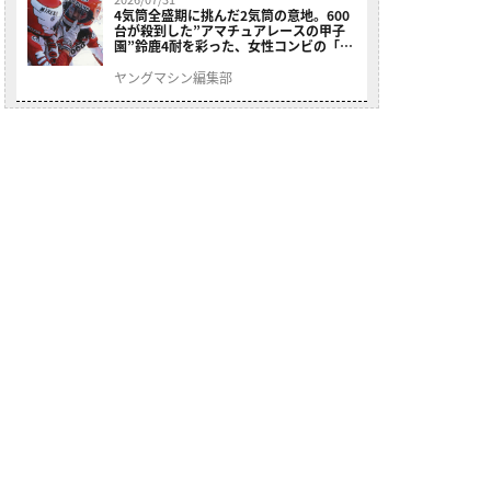
4気筒全盛期に挑んだ2気筒の意地。600
台が殺到した”アマチュアレースの甲子
園”鈴鹿4耐を彩った、女性コンビの「ス
ズキGSX400E」が特別展示開始
ヤングマシン編集部