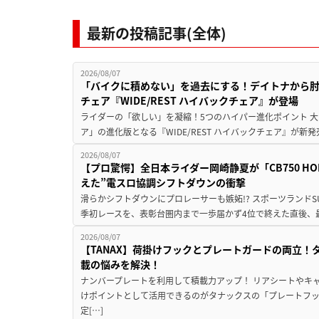
最新の投稿記事(全体)
2026/08/07
「バイクに積めない」を過去にする！デイトナから
チェア『WIDE/REST ハイバックチェア』が登場
ライダーの「欲しい」を凝縮！5つのハイパー進化ポイント 大ヒ
ア」の進化版となる『WIDE/REST ハイバックチェア』が新
2026/08/07
【プロ驚愕】全日本ライダー岡崎静夏が「CB750 HORNE
えた”電スロ協調シフトダウンの衝撃
滑らかシフトダウンにプロレーサーも嫉妬!? スポーツランド
季初レースを、表彰台圏内まで一歩届かず4位で終えた直後、最新モデ
2026/08/07
【TANAX】荷掛けフックとプレートガードの両立
載の悩みを解決！
ナンバープレートを利用して積載力アップ！ リアシートやキ
けポイントとして活用できるのがタナックスの「プレートフ
定[…]