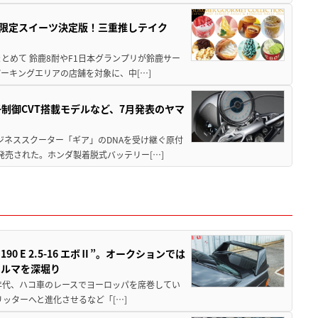
メ＆限定スイーツ決定版！三重推しテイク
もまとめて 鈴鹿8耐やF1日本グランプリが鈴鹿サー
ーキングエリアの店舗を対象に、中[…]
子制御CVT搭載モデルなど、7月発表のヤマ
ジネススクーター「ギア」のDNAを受け継ぐ原付
発売された。ホンダ製着脱式バッテリー[…]
 E 2.5-16 エボⅡ”。オークションでは
クルマを深堀り
80年代、ハコ車のレースでヨーロッパを席巻してい
5リッターへと進化させるなど「[…]