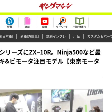
[日本車]
新車[外国車]
試乗インプレ
用品
カスタム＆パー
RSシリーズにZX−10R。Ninja500など最
キ&ビモータ注目モデル【東京モータ