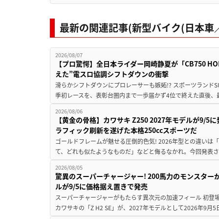
最新の関連記事(新型バイク(日本車／
2026/08/07
【プロ驚愕】全日本ライダー岡崎静夏が「CB750 HORNE
えた”電スロ協調シフトダウンの衝撃
滑らかシフトダウンにプロレーサーも嫉妬!? スポーツランド
季初レースを、表彰台圏内まで一歩届かず4位で終えた直後、最新モデ
2026/08/06
【黄金の骨格】カワサキ Z250 2027年モデルが9/
ラフィック刷新を遂げた本格250ccスポーツだ
ゴールドフレームが魅せる圧倒的色気! 2026年型との違いは「
て、どれも似たようなものだ」などと侮るなかれ。今回発表されたカ
2026/08/05
驚異のスーパーチャージャー! 200馬力のモンスターが再
ルが9/5に価格据え置きで発売
スーパーチャージャーがもたらす異次元の加速フィール 初登
カワサキの「Z H2 SE」が、2027年モデルとして2026年9月