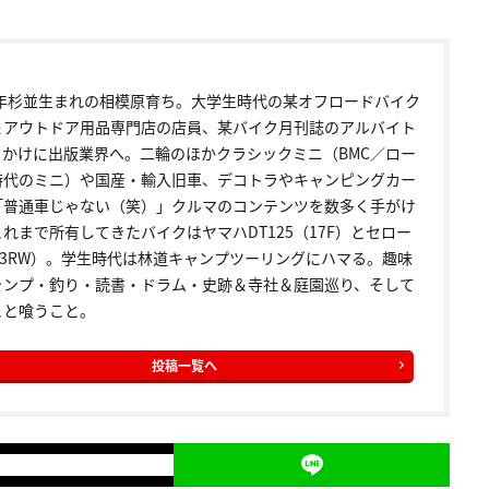
72年杉並生まれの相模原育ち。大学生時代の某オフロードバイク
＆アウトドア用品専門店の店員、某バイク月刊誌のアルバイト
っかけに出版業界へ。二輪のほかクラシックミニ（BMC／ロー
時代のミニ）や国産・輸入旧車、デコトラやキャンピングカー
「普通車じゃない（笑）」クルマのコンテンツを数多く手がけ
れまで所有してきたバイクはヤマハDT125（17F）とセロー
5（3RW）。学生時代は林道キャンプツーリングにハマる。趣味
ャンプ・釣り・読書・ドラム・史跡＆寺社＆庭園巡り、そして
こと喰うこと。
投稿一覧へ