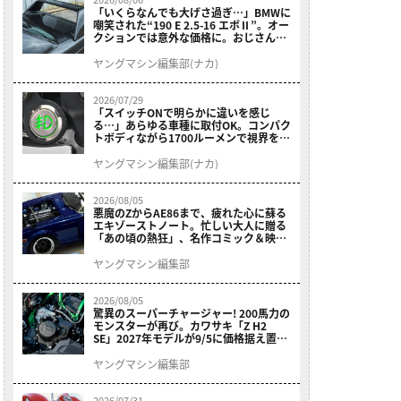
「いくらなんでも大げさ過ぎ…」BMWに
嘲笑された“190 E 2.5-16 エボⅡ”。オー
クションでは意外な価格に。おじさん達
が少年だった頃の憧れのクルマを深堀り
ヤングマシン編集部(ナカ)
2026/07/29
「スイッチONで明らかに違いを感じ
る…」あらゆる車種に取付OK。コンパク
トボディながら1700ルーメンで視界を確
保する［デイトナ・LEDフォグランプユ
ニット プレシャスレイ スモール］
ヤングマシン編集部(ナカ)
2026/08/05
悪魔のZからAE86まで、疲れた心に蘇る
エキゾーストノート。忙しい大人に贈る
「あの頃の熱狂」、名作コミック＆映画
の愛機たちが東京駅地下に期間限定で集
結！
ヤングマシン編集部
2026/08/05
驚異のスーパーチャージャー! 200馬力の
モンスターが再び。カワサキ「Z H2
SE」2027年モデルが9/5に価格据え置き
で発売
ヤングマシン編集部
2026/07/31