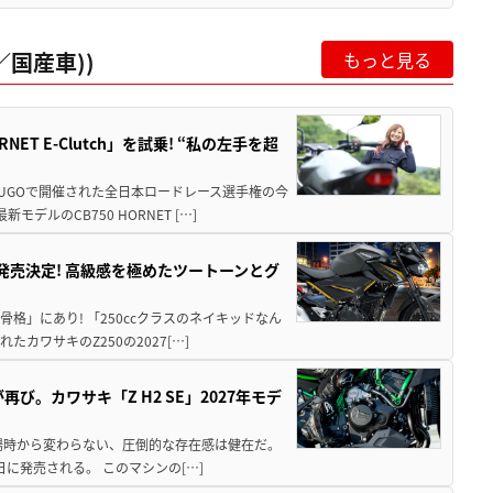
国産車))
もっと見る
T E-Clutch」を試乗! “私の左手を超
SUGOで開催された全日本ロードレース選手権の今
ルのCB750 HORNET […]
5に発売決定! 高級感を極めたツートーンとグ
骨格」にあり! 「250ccクラスのネイキッドなん
ワサキのZ250の2027[…]
び。カワサキ「Z H2 SE」2027年モデ
場時から変わらない、圧倒的な存在感は健在だ。
5日に発売される。 このマシンの[…]