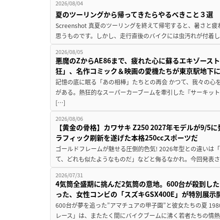
2026/08/04
夏のツーリングから帰ってきたらやるべきこと３選
Screenshot 真夏のツーリングを終えて帰宅すると、暑さ
思うものです。しかし、走行直後のバイクには虫汚れが付着し
2026/08/05
悪魔のZからAE86まで、疲れた心に蘇るエキゾース
狂」、名作コミック＆映画の愛機たちが東京駅地下
記憶の底に眠る「あの相棒」たちとの再会 かつて、我々の心
がある。熱狂的なスーパーカーブームを牽引した『サーキット
[…]
2026/08/06
【黄金の骨格】カワサキ Z250 2027年モデルが9/
ラフィック刷新を遂げた本格250ccスポーツだ
ゴールドフレームが魅せる圧倒的色気! 2026年型との違いは「
て、どれも似たようなものだ」などと侮るなかれ。今回発表されたカ
2026/07/31
4気筒全盛期に挑んだ2気筒の意地。600台が殺到し
った、女性コンビの「スズキGSX400E」が特別展示
600台が夢を追った”アマチュアの甲子園”と彼女たちの夏 19
レース」は、またたく間にバイクブームに沸く若者たちの情熱の