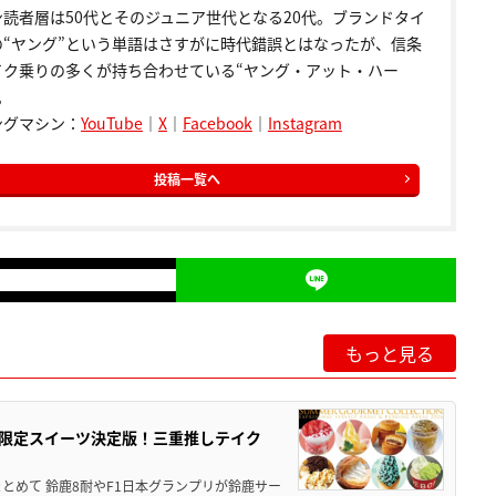
ン読者層は50代とそのジュニア世代となる20代。ブランドタイ
の“ヤング”という単語はさすがに時代錯誤とはなったが、信条
イク乗りの多くが持ち合わせている“ヤング・アット・ハー
。
ングマシン：
YouTube
｜
X
｜
Facebook
｜
Instagram
投稿一覧へ
もっと見る
メ＆限定スイーツ決定版！三重推しテイク
もまとめて 鈴鹿8耐やF1日本グランプリが鈴鹿サー