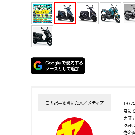
この記事を書いた人／メディア
19
常に
実証
RG4
物企