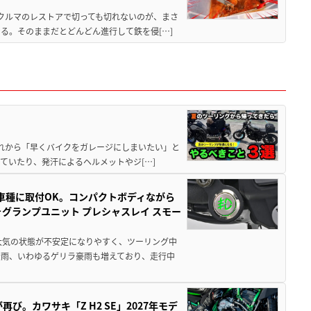
クやクルマのレストアで切っても切れないのが、まさ
る。そのままだとどんどん進行して鉄を侵[…]
と疲れから「早くバイクをガレージにしまいたい」と
ていたり、発汗によるヘルメットやジ[…]
車種に取付OK。コンパクトボディながら
ォグランプユニット プレシャスレイ スモー
大気の状態が不安定になりやすく、ツーリング中
大雨、いわゆるゲリラ豪雨も増えており、走行中
び。カワサキ「Z H2 SE」2027年モデ