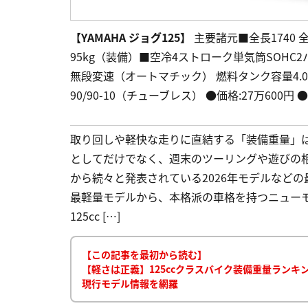
【YAMAHA ジョグ125】
主要諸元■全長1740 全幅
95kg（装備）■空冷4ストローク単気筒SOHC2バルブ 12
無段変速（オートマチック） 燃料タンク容量4.0L
90/90-10（チューブレス） ●価格:27万600円
取り回しや軽快な走りに直結する「装備重量」は
としてだけでなく、週末のツーリングや遊びの
から続々と発表されている2026年モデルなど
最軽量モデルから、本格派の車格を持つニューモ
125cc […]
【この記事を最初から読む】
【軽さは正義】125ccクラスバイク装備重量ランキング最
現行モデル情報を網羅