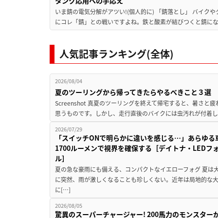
タンク応用への手応え
いま錆の電気分解がアツい!(個人的に) 「錆落とし」 バイ
にコレ「錆」との戦いですよね。鉄と酸素が結びつくと錆にな
人気記事ランキング(全体)
2026/08/04
夏のツーリングから帰ってきたらやるべきこと３選
Screenshot 真夏のツーリングを終えて帰宅すると、暑さ
思うものです。しかし、走行直後のバイクには虫汚れが付着し
2026/07/29
「スイッチONで明らかに違いを感じる…」あらゆる
1700ルーメンで視界を確保する［デイトナ・LEDフ
ル］
夏の急な豪雨にも備える、コンパクトなイエローフォグ 夏は
に突然、雨が激しくなることも珍しくない。近年は局地的な
に[…]
2026/08/05
驚異のスーパーチャージャー! 200馬力のモンスターが再