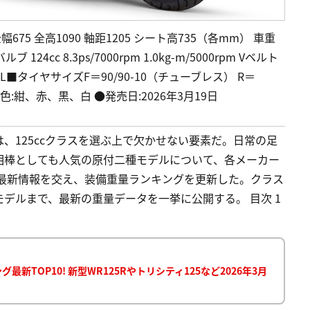
675 全高1090 軸距1205 シート高735（各mm） 車重
4cc 8.3ps/7000rpm 1.0kg-m/5000rpm Vベルト
■タイヤサイズF＝90/90-10（チューブレス） R＝
 ●色:紺、赤、黒、白 ●発売日:2026年3月19日
、125ccクラスを選ぶ上で欠かせない要素だ。日常の足
相棒としても人気の原付二種モデルについて、各メーカー
の最新情報を交え、装備重量ランキングを更新した。クラス
デルまで、最新の重量データを一挙に公開する。 目次 1
新TOP10! 新型WR125Rやトリシティ125など2026年3月