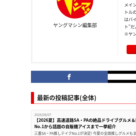
メイ
トル
はバ
ヤングマシン編集部
ト”だ
※ヤ
最新の投稿記事(全体)
2026/08/07
【2026夏】高速道路SA・PAの絶品ドライブグル
No.1から話題の自販機アイスまで一挙紹介
三重SA・PA推しテイクNo.1が決定! 今夏の全国推しグルメ