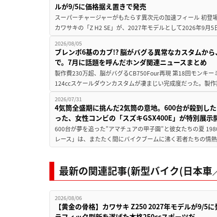
ルが9/5に価格据え置きで発売
スーパーチャージャーがもたらす異次元の加速フィール 初登
カワサキの「Z H2 SE」が、2027年モデルとして2026年9月
2026/08/05
ブレンボ6基のカブ!? 脳がバグる異常なカスタムから、
で。7月に話題を呼んだホンダ関連ニュースまとめ
製作費230万超、脳がバグるCB750Four再現 第18回モンキー
124ccスケールダウンカスタムが凄まじい完成度だった。製作
2026/07/31
4気筒全盛期に挑んだ2気筒の意地。600台が殺到し
った、女性コンビの「スズキGSX400E」が特別展示
600台が夢を追った”アマチュアの甲子園”と彼女たちの夏 19
レース」は、またたく間にバイクブームに沸く若者たちの情熱の
最新の関連記事(新型バイク(日本車／
2026/08/06
【黄金の骨格】カワサキ Z250 2027年モデルが9/
ラフィック刷新を遂げた本格250ccスポーツだ