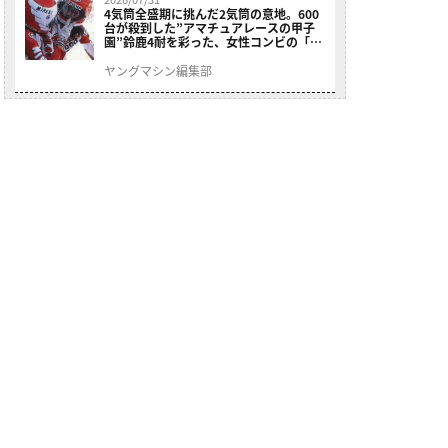
4気筒全盛期に挑んだ2気筒の意地。600
台が殺到した”アマチュアレースの甲子
園”鈴鹿4耐を彩った、女性コンビの「ス
ズキGSX400E」が特別展示開始
ヤングマシン編集部