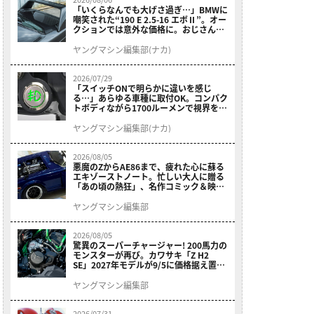
「いくらなんでも大げさ過ぎ…」BMWに
嘲笑された“190 E 2.5-16 エボⅡ”。オー
クションでは意外な価格に。おじさん達
が少年だった頃の憧れのクルマを深堀り
ヤングマシン編集部(ナカ)
2026/07/29
「スイッチONで明らかに違いを感じ
る…」あらゆる車種に取付OK。コンパク
トボディながら1700ルーメンで視界を確
保する［デイトナ・LEDフォグランプユ
ニット プレシャスレイ スモール］
ヤングマシン編集部(ナカ)
2026/08/05
悪魔のZからAE86まで、疲れた心に蘇る
エキゾーストノート。忙しい大人に贈る
「あの頃の熱狂」、名作コミック＆映画
の愛機たちが東京駅地下に期間限定で集
結！
ヤングマシン編集部
2026/08/05
驚異のスーパーチャージャー! 200馬力の
モンスターが再び。カワサキ「Z H2
SE」2027年モデルが9/5に価格据え置き
で発売
ヤングマシン編集部
2026/07/31