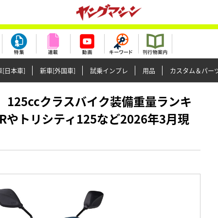
[日本車]
新車[外国車]
試乗インプレ
用品
カスタム＆パー
正義】125ccクラスバイク装備重量ランキ
5Rやトリシティ125など2026年3月現