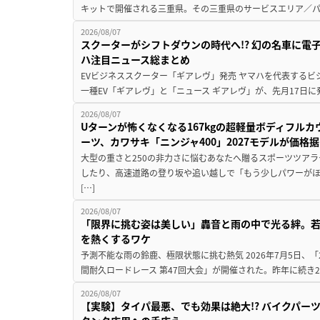
キットで開催される三重県。その三重県のサービスエリア／パ
2026/08/07
スクーターがシフトダウンの時代へ!? 幻の名車に電
ハ注目ニュース総まとめ
EVビジネススクーター「ギアレヴ」発売 ヤマハを代表するビ
一種EV「ギアレヴ」と「ニュース ギアレヴ」が、先月17日に
2026/08/07
Uターンが怖くなくなる167kgの超軽量ボディフルカ
ーツ、カワサキ「ニンジャ400」2027モデルが価格据
大型の重さと250の非力さに悩むあなたへ贈るスポーツツアラ
したり、高速道路の登り坂や追い越しで「もう少しパワーが
[…]
2026/08/07
「限界に挑む姿は美しい」轟音と雨の中で光る絆。若
を熱くするワケ
予測不能な雨の鈴鹿、極限状態に挑む熱気 2026年7月5日、「20
間耐久ロードレース 第47回大会」が開催された。昨年に続き2
2026/08/07
【実験】タイパ最悪、でも効果は絶大!? バイクパー