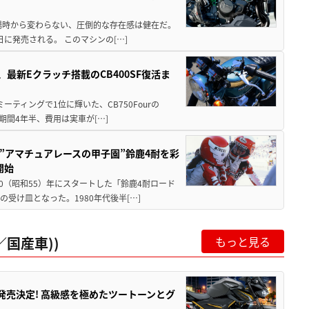
場時から変わらない、圧倒的な存在感は健在だ。
5日に発売される。 このマシンの[…]
最新Eクラッチ搭載のCB400SF復活ま
ミーティングで1位に輝いた、CB750Fourの
期間4年半、費用は実車が[…]
た”アマチュアレースの甲子園”鈴鹿4耐を彩
開始
80（昭和55）年にスタートした「鈴鹿4耐ロード
受け皿となった。1980年代後半[…]
国産車))
もっと見る
5に発売決定! 高級感を極めたツートーンとグ