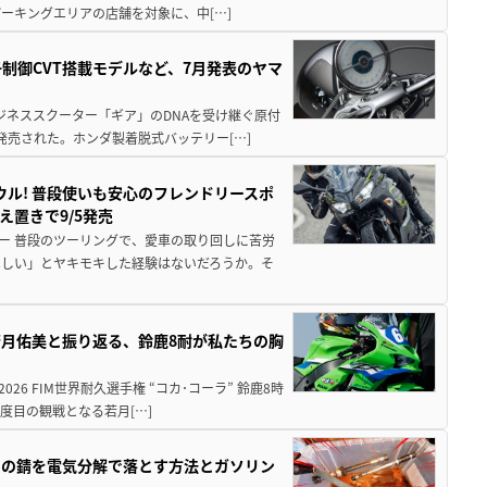
ーキングエリアの店舗を対象に、中[…]
子制御CVT搭載モデルなど、7月発表のヤマ
ジネススクーター「ギア」のDNAを受け継ぐ原付
発売された。ホンダ製着脱式バッテリー[…]
ウル! 普段使いも安心のフレンドリースポ
え置きで9/5発売
ー 普段のツーリングで、愛車の取り回しに苦労
ほしい」とヤキモキした経験はないだろうか。そ
月佑美と振り返る、鈴鹿8耐が私たちの胸
26 FIM世界耐久選手権 “コカ･コーラ” 鈴鹿8時
度目の観戦となる若月[…]
ツの錆を電気分解で落とす方法とガソリン