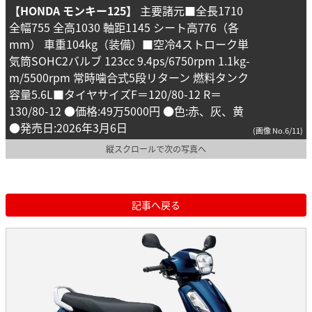
【HONDA モンキー125】
主要諸元■全長1710
全幅755 全高1030 軸距1145 シート高776（各
mm） 車重104kg（装備）■空冷4ストローク単
気筒SOHC2バルブ 123cc 9.4ps/6750rpm 1.1kg-
m/5500rpm 常時噛合式5段リターン 燃料タンク
容量5.6L■タイヤサイズF＝120/80-12 R＝
130/80-12 ●価格:49万5000円 ●色:赤、灰、黄
●発売日:2026年3月6日
(画像 No.6/11)
縦スクロールで次の写真へ
記事へ戻る