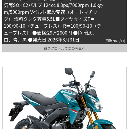
気筒SOHC2バルブ 124cc 8.3ps/7000rpm 1.0kg-
m/5000rpm Vベルト無段変速（オートマチッ
ク） 燃料タンク容量5.5L■タイヤサイズF＝
100/90-10（チューブレス） R＝100/90-10（チ
ューブレス） ●価格:29万2600円 ●色:暗灰、
白、青、黒 ●発売日:2026年3月31日
(画像 No.3/11)
縦スクロールで次の写真へ