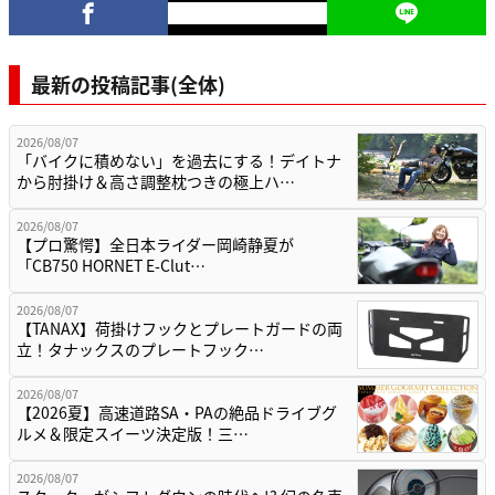
最新の投稿記事(全体)
2026/08/07
「バイクに積めない」を過去にする！デイトナ
から肘掛け＆高さ調整枕つきの極上ハ…
2026/08/07
【プロ驚愕】全日本ライダー岡崎静夏が
「CB750 HORNET E-Clut…
2026/08/07
【TANAX】荷掛けフックとプレートガードの両
立！タナックスのプレートフック…
2026/08/07
【2026夏】高速道路SA・PAの絶品ドライブグ
ルメ＆限定スイーツ決定版！三…
2026/08/07