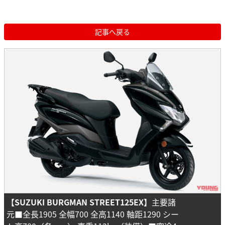
記事へ戻る
【SUZUKI BURGMAN STREET125EX】
主要諸
元■全長1905 全幅700 全高1140 軸距1290 シー