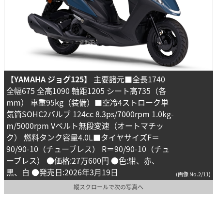
【YAMAHA ジョグ125】
主要諸元■全長1740
全幅675 全高1090 軸距1205 シート高735（各
mm） 車重95kg（装備）■空冷4ストローク単
気筒SOHC2バルブ 124cc 8.3ps/7000rpm 1.0kg-
m/5000rpm Vベルト無段変速（オートマチッ
ク） 燃料タンク容量4.0L■タイヤサイズF＝
90/90-10（チューブレス） R＝90/90-10（チュ
ーブレス） ●価格:27万600円 ●色:紺、赤、
黒、白 ●発売日:2026年3月19日
(画像 No.2/11)
縦スクロールで次の写真へ