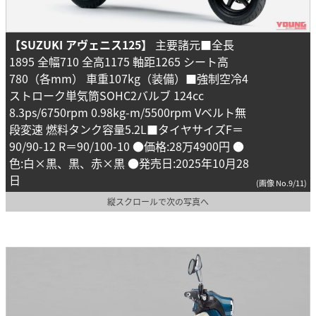
【SUZUKI アヴェニス125】
主要諸元■全長
1895 全幅710 全高1175 軸距1265 シート高
780（各mm） 車重107kg（装備）■強制空冷4
ストローク単気筒SOHC2バルブ 124cc
8.3ps/6750rpm 0.98kg-m/5500rpm Vベルト無
段変速 燃料タンク容量5.2L■タイヤサイズF＝
90/90-12 R＝90/100-10 ●価格:28万4900円 ●
色:白×黒、黒、赤×黒 ●発売日:2025年10月28
日
(画像 No.9/11)
縦スクロールで次の写真へ