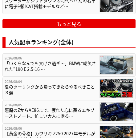
スクーターがシフトダウンの時代へ!? 幻の名車
に電子制御CVT搭載モデルなど…
もっと見る
人気記事ランキング(全体)
2026/08/06
「いくらなんでも大げさ過ぎ…」BMWに嘲笑さ
れた“190 E 2.5-16 …
2026/08/04
夏のツーリングから帰ってきたらやるべきこと
３選
2026/08/05
悪魔のZからAE86まで、疲れた心に蘇るエキゾ
ーストノート。忙しい大人に贈る…
2026/08/06
【黄金の骨格】カワサキ Z250 2027年モデルが