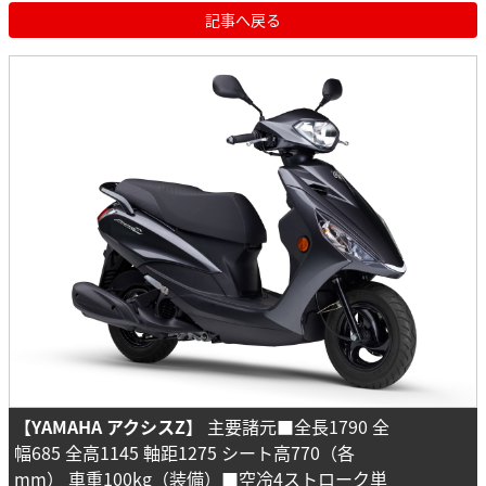
記事へ戻る
【YAMAHA アクシスZ】
主要諸元■全長1790 全
幅685 全高1145 軸距1275 シート高770（各
mm） 車重100kg（装備）■空冷4ストローク単