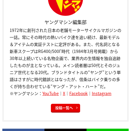
ヤングマシン編集部
1972年に創刊された日本の老舗モーターサイクルマガジンの
一誌。常にその時代の熱いバイク達を追い続け、最新モデル
＆アイテムの実証テストに定評がある。また、代名詞となる
新車スクープはRG400/500Γ時代（1984年3月号掲載）から
30年以上続いている名物企画で、業界内の生情報を独自追跡
したものが主となっている。メイン読者層は50代とそのジュ
ニア世代となる20代。ブランドタイトルの“ヤング”という単
語はさすがに時代錯誤とはなったが、信条はバイク乗りの多
くが持ち合わせている“ヤング・アット・ハート”だ。
※ヤングマシン：
YouTube
｜
X
｜
Facebook
｜
Instagram
投稿一覧へ