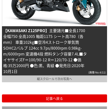
【KAWASAKI Z125PRO】
主要諸元■全長1700
全幅750 全高1005 軸距1175 シート高780（各
mm） 車重102kg■空冷4ストローク単気筒
SOHC2バルブ 124cc 9.7ps/8000rpm 0.98kg-
m/6000rpm 変速機4段 燃料タンク容量7.4L■タ
イヤサイズF＝100/90-12 R＝120/70-12 ●価
格:35万2000円 ●色:黒、青緑 ●発売日:2020年
10月1日
(画像 No.4/11)
縦スクロールで次の写真へ
記事へ戻る