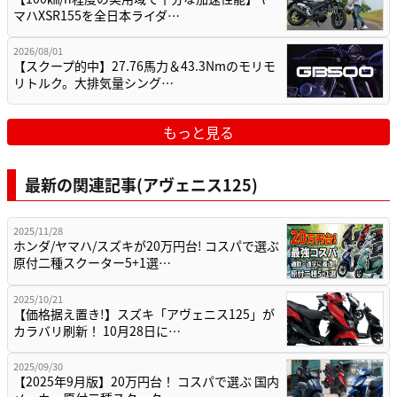
マハXSR155を全日本ライダ…
2026/08/01
【スクープ的中】27.76馬力＆43.3Nmのモリモ
リトルク。大排気量シング…
もっと見る
最新の関連記事(アヴェニス125)
2025/11/28
ホンダ/ヤマハ/スズキが20万円台! コスパで選ぶ
原付二種スクーター5+1選…
2025/10/21
【価格据え置き!】スズキ「アヴェニス125」が
カラバリ刷新！ 10月28日に…
2025/09/30
【2025年9月版】20万円台！ コスパで選ぶ 国内