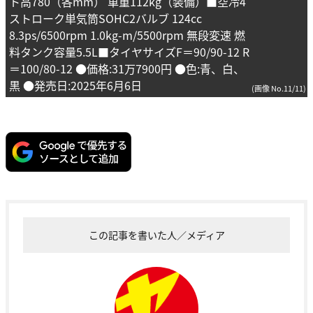
ト高780（各mm） 車重112kg（装備）■空冷4
ストローク単気筒SOHC2バルブ 124cc
8.3ps/6500rpm 1.0kg-m/5500rpm 無段変速 燃
料タンク容量5.5L■タイヤサイズF＝90/90-12 R
＝100/80-12 ●価格:31万7900円 ●色:青、白、
黒 ●発売日:2025年6月6日
(画像 No.11/11)
この記事を書いた人／メディア