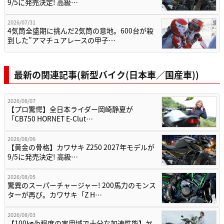
9/5に発売決定! 高級…
2026/07/31
4気筒全盛期に挑んだ2気筒の意地。600台が殺
到した”アマチュアレースの甲子…
最新の関連記事(新型バイク(日本車／国産車))
2026/08/07
【プロ驚愕】全日本ライダー岡崎静夏が
「CB750 HORNET E-Clut…
2026/08/06
【黄金の骨格】カワサキ Z250 2027年モデルが
9/5に発売決定! 高級…
2026/08/05
驚異のスーパーチャージャー! 200馬力のモンス
ターが再び。カワサキ「Z H…
2026/08/03
【100㎞/h程度の実用域で十分な加速性能】ヤ