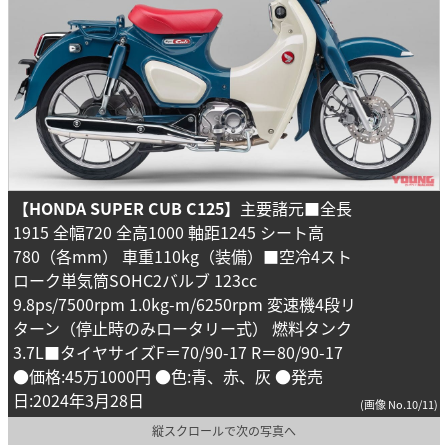
【HONDA SUPER CUB C125】
主要諸元■全長
1915 全幅720 全高1000 軸距1245 シート高
780（各mm） 車重110kg（装備）■空冷4スト
ローク単気筒SOHC2バルブ 123cc
9.8ps/7500rpm 1.0kg-m/6250rpm 変速機4段リ
ターン（停止時のみロータリー式） 燃料タンク
3.7L■タイヤサイズF＝70/90-17 R＝80/90-17
●価格:45万1000円 ●色:青、赤、灰 ●発売
日:2024年3月28日
(画像 No.10/11)
縦スクロールで次の写真へ