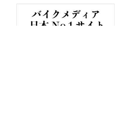
HOME
バイク／オートバイ［新車］
【軽さは正義】125ccクラス
ヤングマシンとは？
ご利用案内
執筆／編集メンバー
プライバシーポリシー
運営会社
お問い合せ