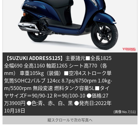
【SUZUKI ADDRESS125】
主要諸元■全長1825
全幅690 全高1160 軸距1265 シート高770（各
mm） 車重105kg（装備）■空冷4ストローク単
気筒SOHC2バルブ 124cc 8.7ps/6750rpm 1.0kg-
m/5500rpm 無段変速 燃料タンク容量5L■タイ
ヤサイズF＝90/90-12 R＝90/100-10 ●価格:27
万3900円 ●色:青、赤、白、黒 ●発売日:2022年
10月18日
(画像 No.7/11)
縦スクロールで次の写真へ