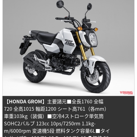
【HONDA GROM】
主要諸元■全長1760 全幅
720 全高1015 軸距1200 シート高761（各mm）
車重103kg（装備）■空冷4ストローク単気筒
SOHC2バルブ 123cc 10ps/7250rm 1.1kg-
m/6000rpm 変速機5段 燃料タンク容量6L■タイ