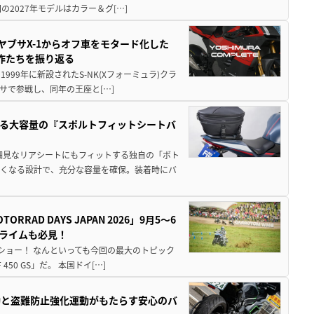
2027年モデルはカラー＆グ[…]
ヤブサX-1からオフ車をモタード化した
欲作たちを振り返る
1999年に新設されたS-NK(Xフォーミュラ)クラ
サで参戦し、同年の王座と[…]
る大容量の『スポルトフィットシートバ
細見なリアシートにもフィットする独自の「ボト
広くなる設計で、充分な容量を確保。装着時にバ
AD DAYS JAPAN 2026」9月5〜6
クライムも必見！
解体ショー！ なんといっても今回の最大のトピック
0 GS」だ。 本国ドイ[…]
動と盗難防止強化運動がもたらす安心のバ