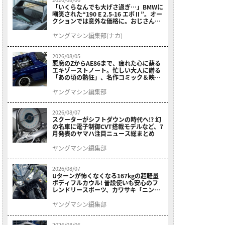
「いくらなんでも大げさ過ぎ…」BMWに
嘲笑された“190 E 2.5-16 エボⅡ”。オー
クションでは意外な価格に。おじさん達
が少年だった頃の憧れのクルマを深堀り
ヤングマシン編集部(ナカ)
2026/08/05
悪魔のZからAE86まで、疲れた心に蘇る
エキゾーストノート。忙しい大人に贈る
「あの頃の熱狂」、名作コミック＆映画
の愛機たちが東京駅地下に期間限定で集
結！
ヤングマシン編集部
2026/08/07
スクーターがシフトダウンの時代へ!? 幻
の名車に電子制御CVT搭載モデルなど、7
月発表のヤマハ注目ニュース総まとめ
ヤングマシン編集部
2026/08/07
Uターンが怖くなくなる167kgの超軽量
ボディフルカウル! 普段使いも安心のフ
レンドリースポーツ、カワサキ「ニンジ
ャ400」2027モデルが価格据え置きで
9/5発売
ヤングマシン編集部
2026/08/06