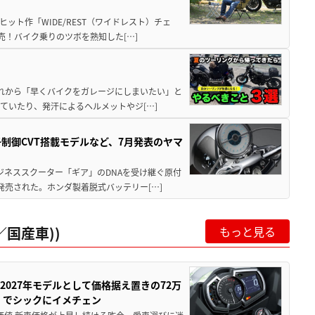
ット作「WIDE/REST（ワイドレスト）チェ
発売！バイク乗りのツボを熟知した[…]
と疲れから「早くバイクをガレージにしまいたい」と
ていたり、発汗によるヘルメットやジ[…]
子制御CVT搭載モデルなど、7月発表のヤマ
ジネススクーター「ギア」のDNAを受け継ぐ原付
発売された。ホンダ製着脱式バッテリー[…]
国産車))
もっと見る
0が2027年モデルとして価格据え置きの72万
」でシックにイメチェン