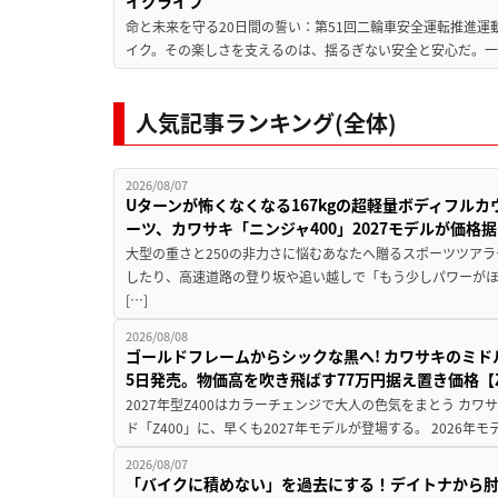
イクライフ
命と未来を守る20日間の誓い：第51回二輪車安全運転推進運
イク。その楽しさを支えるのは、揺るぎない安全と安心だ。一般
人気記事ランキング(全体)
2026/08/07
Uターンが怖くなくなる167kgの超軽量ボディフルカ
ーツ、カワサキ「ニンジャ400」2027モデルが価格据
大型の重さと250の非力さに悩むあなたへ贈るスポーツツアラ
したり、高速道路の登り坂や追い越しで「もう少しパワーが
[…]
2026/08/08
ゴールドフレームからシックな黒へ! カワサキのミド
5日発売。物価高を吹き飛ばす77万円据え置き価格【Z
2027年型Z400はカラーチェンジで大人の色気をまとう カ
ド「Z400」に、早くも2027年モデルが登場する。 2026年
2026/08/07
「バイクに積めない」を過去にする！デイトナから