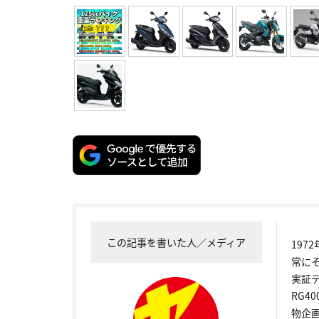
この記事を書いた人／メディア
19
常に
実証
RG4
物企