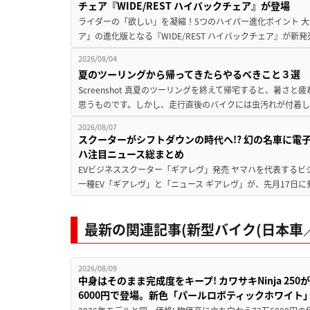
チェア『WIDE/REST ハイバックチェア』が登場
ライダーの「欲しい」を凝縮！5つのハイパー進化ポイント 大ヒ
ア」の進化版となる『WIDE/REST ハイバックチェア』が新
2026/08/04
夏のツーリングから帰ってきたらやるべきこと３選
Screenshot 真夏のツーリングを終えて帰宅すると、暑さ
思うものです。しかし、走行直後のバイクには虫汚れが付着し
2026/08/07
スクーターがシフトダウンの時代へ!? 幻の名車に電
ハ注目ニュース総まとめ
EVビジネススクーター「ギアレヴ」発売 ヤマハを代表するビ
一種EV「ギアレヴ」と「ニュース ギアレヴ」が、先月17日に
最新の関連記事(新型バイク(日本車／
2026/08/09
中身はそのまま完成度をキープ! カワサキNinja 25
6000円で登場。新色「パールロボティックホワイト