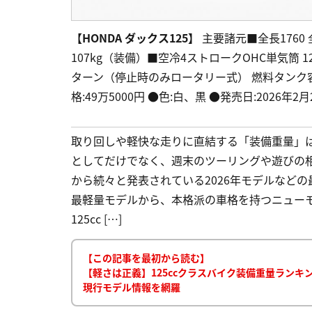
【HONDA ダックス125】
主要諸元■全長1760 全
107kg（装備）■空冷4ストロークOHC単気筒 123cc 
ターン（停止時のみロータリー式） 燃料タンク容量3.8
格:49万5000円 ●色:白、黒 ●発売日:2026年2月
取り回しや軽快な走りに直結する「装備重量」は
としてだけでなく、週末のツーリングや遊びの
から続々と発表されている2026年モデルなど
最軽量モデルから、本格派の車格を持つニューモ
125cc […]
【この記事を最初から読む】
【軽さは正義】125ccクラスバイク装備重量ランキング最
現行モデル情報を網羅