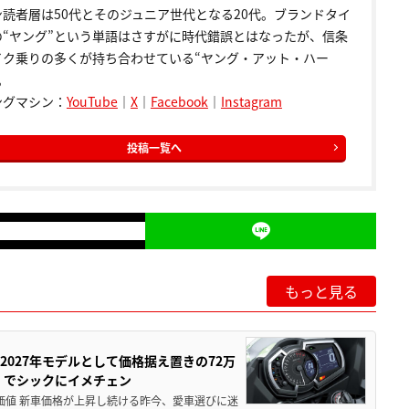
ン読者層は50代とそのジュニア世代となる20代。ブランドタイ
の“ヤング”という単語はさすがに時代錯誤とはなったが、信条
イク乗りの多くが持ち合わせている“ヤング・アット・ハー
。
ングマシン：
YouTube
｜
X
｜
Facebook
｜
Instagram
投稿一覧へ
もっと見る
0が2027年モデルとして価格据え置きの72万
」でシックにイメチェン
円の価値 新車価格が上昇し続ける昨今、愛車選びに迷