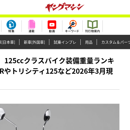
[日本車]
新車[外国車]
試乗インプレ
用品
カスタム＆パー
正義】125ccクラスバイク装備重量ランキ
5Rやトリシティ125など2026年3月現