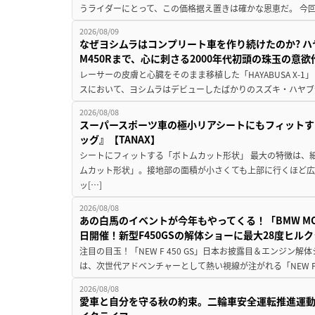
うライダーにとって、この価格据え置きは確かな恩恵だ。 今回の
2026/08/09
なぜヨシムラはコンプリート車を作り続けたのか? ハ
M450Rまで、心に刺さる2000年代初頭の珠玉の意
レーサーの皮膚と心臓をそのまま移植した「HAYABUSA X-1」 
スにおいて、ヨシムラはデビューしたばかりのスズキ・ハヤブ
2026/08/08
スーパースポーツ車の極小リアシートにもフィットす
ッグ』【TANAX】
シートにフィットする「ボトムカット形状」 最大の特徴は、
ムカット形状」。接地部の面積が小さくても上部に行くほど
ッ[…]
2026/08/08
あの白馬のイベントが今年もやってくる！「BMW MOTORR
日開催！新型F450GSの解体ショーに最大28度ヒル
注目の目玉！「NEW F 450 GS」日本お披露目＆エンジン
は、次世代アドベンチャーとして熱い視線が注がれる「NEW F 45
2026/08/08
愛車と自分を守る秋の約束。二輪車安全運転推進運