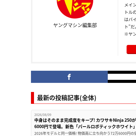
メイ
トル
はバ
ヤングマシン編集部
ト”だ
※ヤ
最新の投稿記事(全体)
2026/08/09
中身はそのまま完成度をキープ! カワサキNinja 25
6000円で登場。新色「パールロボティックホワイト
2026年モデルと同一価格! 物価高に立ち向かう72万6000