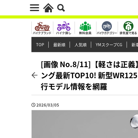
TOP
最新順
人気順
YMスクープCG
新車
[画像 No.8/11]【軽さは
ング最新TOP10! 新型WR12
行モデル情報を網羅
2026/03/05