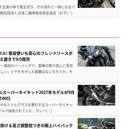
動 生身の体で風を切り、その流れと一体になるバ
社団法人 日本二輪車普及安全協会（以下[…]
ウル! 普段使いも安心のフレンドリースポ
え置きで9/5発売
ー 普段のツーリングで、愛車の取り回しに苦労
ほしい」とヤキモキした経験はないだろうか。そ
ルスーパーネイキッド2027年モデルが9月
400】
ワサキのミドルクラスを牽引するスーパーネイキッ
モデルで採用されていた、グレー[…]
肘掛け＆高さ調整枕つきの極上ハイバック