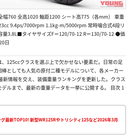
幅760 全高1020 軸距1200 シート高775（各mm） 車重
9.4ps/7000rpm 1.1kg-m/5000rpm 常時噛合式4段リ
L■タイヤサイズF＝120/70-12 R＝130/70-12 ●価
20日
、125ccクラスを選ぶ上で欠かせない要素だ。日常の足
相棒としても人気の原付二種モデルについて、各メーカー
の最新情報を交え、装備重量ランキングを更新した。クラス
デルまで、最新の重量データを一挙に公開する。 目次 1
新TOP10! 新型WR125Rやトリシティ125など2026年3月