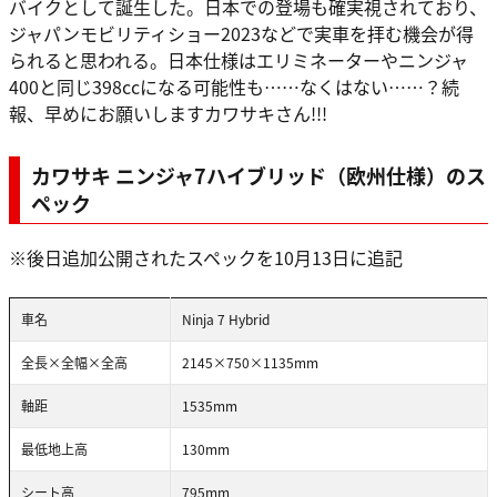
バイクとして誕生した。日本での登場も確実視されており、
ジャパンモビリティショー2023などで実車を拝む機会が得
られると思われる。日本仕様はエリミネーターやニンジャ
400と同じ398ccになる可能性も……なくはない……？続
報、早めにお願いしますカワサキさん!!!
カワサキ ニンジャ7ハイブリッド（欧州仕様）のス
ペック
※後日追加公開されたスペックを10月13日に追記
車名
Ninja 7 Hybrid
全長×全幅×全高
2145×750×1135mm
軸距
1535mm
最低地上高
130mm
シート高
795mm