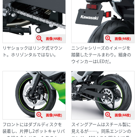
画像(44枚)
画像(44枚)
リヤショックはリンク式マウン
ニンジャシリーズのイメージを
ト。ホリゾンタルではない。
踏襲したテールまわり。細身の
ウインカーはLEDだ。
画像(44枚)
画像(44枚)
フロントにはダブルディスクを
スイングアームはスチール製に
装着し、片押し2ポットキャリパ
見えるが……。同系エンジンの