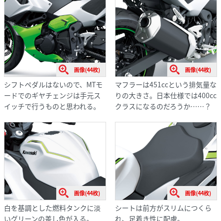
画像(44枚)
画像(44枚)
シフトペダルはないので、MTモ
マフラーは451ccという排気量な
ードでのギヤチェンジは手元ス
りの大きさ。日本仕様では400cc
イッチで行うものと思われる。
クラスになるのだろうか……？
画像(44枚)
画像(44枚)
白を基調とした燃料タンクに淡
シートは前方がスリムにつくら
いグリーンの差し色が入る。
れ、足着き性に配慮。