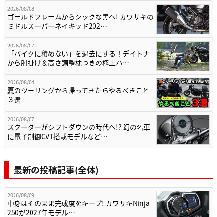
2026/08/08
ゴールドフレームからシックな黒へ! カワサキの
ミドルスーパーネイキッド202…
2026/08/07
「バイクに積めない」を過去にする！デイトナ
から肘掛け＆高さ調整枕つきの極上ハ…
2026/08/04
夏のツーリングから帰ってきたらやるべきこと
３選
2026/08/07
スクーターがシフトダウンの時代へ!? 幻の名車
に電子制御CVT搭載モデルなど…
最新の投稿記事(全体)
2026/08/09
中身はそのまま完成度をキープ! カワサキNinja
250が2027年モデル…