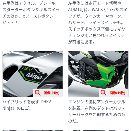
右手側はアクセル、ブレーキ、
左手側には走行モード切替や
スターターボタン＆キルスイッ
AT/MT切替、WALKといったスイ
チのほか、eブーストボタン
ッチが。ウインカーやホーン、
が……！
ハザード、ライトスイッチも。
スイッチボックス下側にはギヤ
チェンジ用と思われるスイッチ
が前後にある。
画像(44枚)
画像(44枚)
ハイブリッドを表す『HEV
エンジンの脇にアンダーカウル
Ninja』のロゴ。
を装着。右側のダクトはバッテ
リーパックを冷却するためのも
のだ。