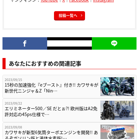
投稿一覧へ
あなたにおすすめの関連記事
2023/09/15
15秒の加速強化『eブースト』付き!! カワサキが
新世代ニンジャ＆Z「Nin…
2023/09/22
エリミネーター500／SE だとぉ?! 欧州版はA2免
許対応の45ps仕様で…
2023/09/08
カワサキが新型6気筒ターボエンジンを開発!! あ
るぞガソリン版と液体水素版!…