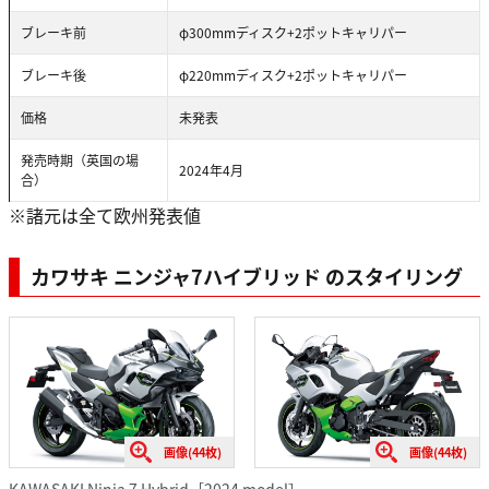
ブレーキ前
φ300mmディスク+2ポットキャリパー
ブレーキ後
φ220mmディスク+2ポットキャリパー
価格
未発表
発売時期（英国の場
2024年4月
合）
※諸元は全て欧州発表値
カワサキ ニンジャ7ハイブリッド のスタイリング
画像(44枚)
画像(44枚)
KAWASAKI Ninja 7 Hybrid［2024 model］