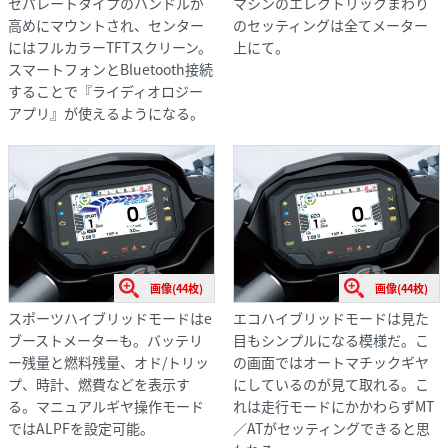
セパレートタイプのハンドルが
マシンのエレクトリックまわり
高めにマウントされ、センター
のセッティングは全てメーター
にはフルカラーTFTスクリーン。
上にて。
スマートフォンとBluetooth接続
することで『ライディオロジー
アプリ』が使えるようになる。
画像(44枚)
画像(44枚)
スポーツハイブリッドモードはe
エコハイブリッドモードは見た
ブーストメーターも。バッテリ
目もシンプルになる模様だ。こ
ー残量と燃料残量、オド/トリッ
の画面ではオートマチックギヤ
プ、時計、燃費などを表示す
にしているのが見て取れる。こ
る。マニュアルギヤ操作モード
れは走行モードにかかわらずMT
ではALPFを設定可能。
／ATがセッティングできると思