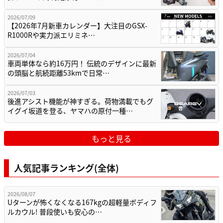
2026/07/09
【2026年7月新車カレンダー】大注目のGSX-
R1000Rや実力派エリミネ…
2026/07/04
車両単体なら約16万円！ 伝統のデザインに最新
の頭脳と航続距離53kmで日常…
2026/07/03
後進アシスト機能が神すぎる。荷物満載でもグ
イグイ坂道を登る、ヤマハの原付一種…
もっと見る
人気記事ランキング(全体)
2026/08/07
Uターンが怖くなくなる167kgの超軽量ボディフ
ルカウル! 普段使いも安心の…