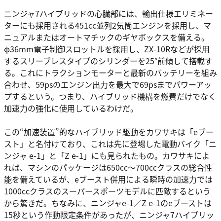
ニンジャ7ハイブリッドの心臓部には、輸出仕様エリミネー
ターにも採用される451cc並列2気筒エンジンを採用し、マ
ニュアルまたはオートマチックのギヤボックスを備える。
φ36mm電子制御スロットルを採用し、ZX-10Rなどが採用
するスリーブレスタイプのシリンダーを25°前傾して搭載す
る。これにトラクションモーターと最新のバッテリーを組み
合わせ、59psのエンジン出力を最大で69psまでパワーアッ
プするという。つまり、ハイブリッド機構を燃費だけでなく
加速力の強化に使用しているわけだ。
この“加速装置”的なハイブリッド駆動をカワサキは「eブー
スト」と名付けており、これは先に登場した電動バイク「ニ
ンジャ e-1」と「Z e-1」にも見られたもの。カワサキによ
れば、マシンのパッケージは650cc～700ccクラスの総合性
能を備えているが、eブースト併用による瞬時の加速力では
1000ccクラスのスーパースポーツモデルに匹敵するという
から驚きだ。ちなみに、ニンジャe-1／Z e-1のeブーストは
15秒という作動限定条件があったが、ニンジャ7ハイブリッ