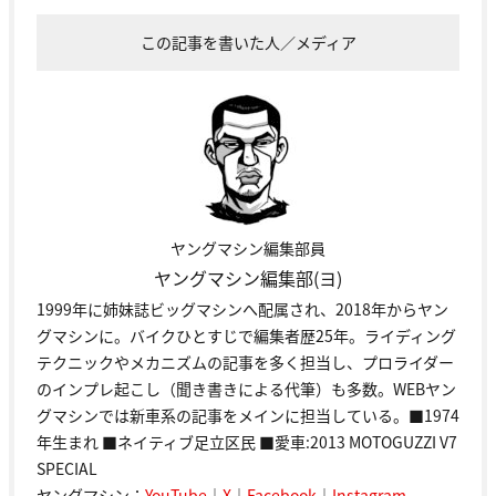
この記事を書いた人／メディア
ヤングマシン編集部員
ヤングマシン編集部(ヨ)
1999年に姉妹誌ビッグマシンへ配属され、2018年からヤン
グマシンに。バイクひとすじで編集者歴25年。ライディング
テクニックやメカニズムの記事を多く担当し、プロライダー
のインプレ起こし（聞き書きによる代筆）も多数。WEBヤン
グマシンでは新車系の記事をメインに担当している。■1974
年生まれ ■ネイティブ足立区民 ■愛車:2013 MOTOGUZZI V7
SPECIAL
ヤングマシン：
YouTube
｜
X
｜
Facebook
｜
Instagram