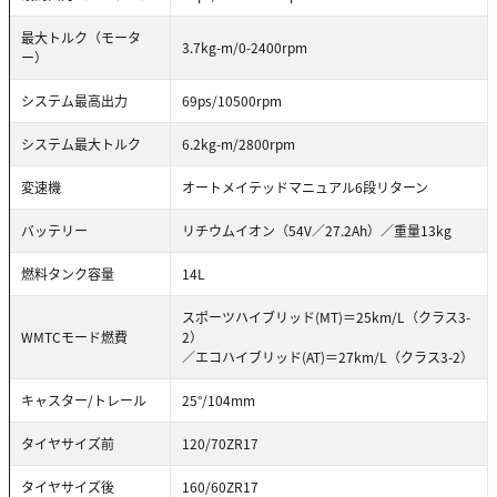
最大トルク（モータ
3.7kg-m/0-2400rpm
ー）
システム最高出力
69ps/10500rpm
システム最大トルク
6.2kg-m/2800rpm
変速機
オートメイテッドマニュアル6段リターン
バッテリー
リチウムイオン（54V／27.2Ah）／重量13kg
燃料タンク容量
14L
スポーツハイブリッド(MT)＝25km/L（クラス3-
WMTCモード燃費
2）
／エコハイブリッド(AT)＝27km/L（クラス3-2）
キャスター/トレール
25°/104mm
タイヤサイズ前
120/70ZR17
タイヤサイズ後
160/60ZR17