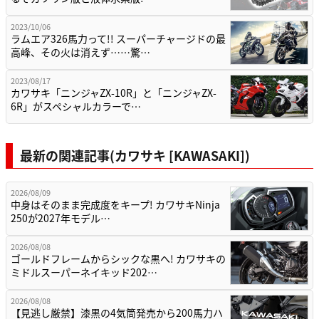
2023/10/06
ラムエア326馬力って!! スーパーチャージドの最
高峰、その火は消えず……驚…
2023/08/17
カワサキ「ニンジャZX-10R」と「ニンジャZX-
6R」がスペシャルカラーで…
最新の関連記事(カワサキ [KAWASAKI])
2026/08/09
中身はそのまま完成度をキープ! カワサキNinja
250が2027年モデル…
2026/08/08
ゴールドフレームからシックな黒へ! カワサキの
ミドルスーパーネイキッド202…
2026/08/08
【見逃し厳禁】漆黒の4気筒発売から200馬力ハ