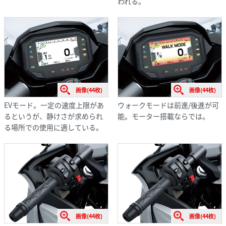
われる。
画像(44枚)
画像(44枚)
EVモード。一定の速度上限があ
ウォークモードは前進/後進が可
るというが、静けさが求められ
能。モーター搭載ならでは。
る場所での使用に適している。
画像(44枚)
画像(44枚)