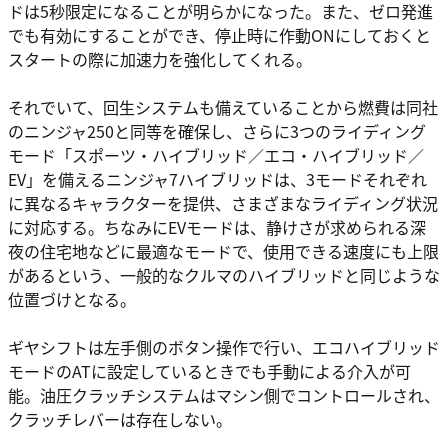
ドは5秒限定になることが明らかになった。また、ゼロ発進
でも有効にすることができ、停止時に作動ONにしておくと
スタートの際に加速力を強化してくれる。
それでいて、回生システムも備えていることから燃費は同社
のニンジャ250と同等を確保し、さらに3つのライディング
モード「スポーツ・ハイブリッド／エコ・ハイブリッド／
EV」を備えるニンジャ7ハイブリッドは、3モードそれぞれ
に異なるキャラクターを提供、さまざまなライディング状況
に対応する。ちなみにEVモードは、静けさが求められる深
夜の住宅地などに最適なモードで、使用できる速度にも上限
があるという、一般的なクルマのハイブリッドと同じような
位置づけとなる。
ギヤシフトは左手側のボタン操作で行い、エコハイブリッド
モードのATに設定しているときでも手動による介入が可
能。油圧クラッチシステムはマシン側でコントロールされ、
クラッチレバーは存在しない。