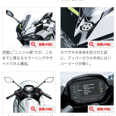
画像(44枚)
画像(44枚)
完璧に”ニンジャ顔”だが、これ
カワサキの未来を託された証
までと異なるカラーリングやサ
に、アッパーカウル中央にはリ
イドパネル構成。
バーマークが輝く。
画像(44枚)
画像(44枚)