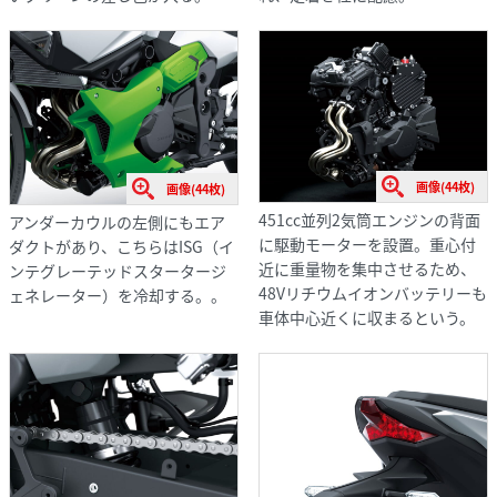
画像(44枚)
画像(44枚)
451cc並列2気筒エンジンの背面
アンダーカウルの左側にもエア
に駆動モーターを設置。重心付
ダクトがあり、こちらはISG（イ
近に重量物を集中させるため、
ンテグレーテッドスタータージ
48Vリチウムイオンバッテリーも
ェネレーター）を冷却する。。
車体中心近くに収まるという。