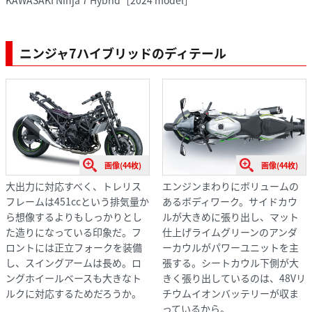
KAWASAKI Ninja 7 Hybrid［2024 model］
ニンジャ7ハイブリッドのディテール
画像(44枚)
画像(44枚)
大出力に対応すべく、トレリス
エンジンまわりにボリュームの
フレームは451ccという排気量か
あるボディワーク。サイドカウ
ら想像するよりもしっかりとし
ルが大きめに張り出し、マット
た造りになっている印象だ。フ
仕上げライムグリーンのアンダ
ロントには正立フォークを装備
ーカウルがパワーユニットを主
し、スイングアームは長め。ロ
張する。シートカウル下側が大
ングホイールベースも大きなト
きく張り出しているのは、48Vリ
ルクに対応するためだろうか。
チウムイオンバッテリーが収ま
っているから。