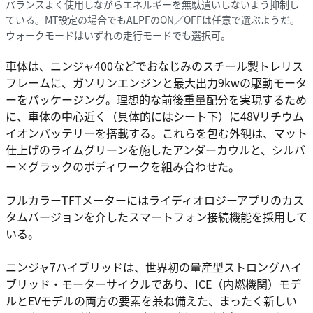
バランスよく使用しながらエネルギーを無駄遣いしないよう抑制し
ている。MT設定の場合でもALPFのON／OFFは任意で選ぶようだ。
ウォークモードはいずれの走行モードでも選択可。
車体は、ニンジャ400などでおなじみのスチール製トレリス
フレームに、ガソリンエンジンと最大出力9kwの駆動モータ
ーをパッケージング。理想的な前後重量配分を実現するため
に、車体の中心近く（具体的にはシート下）に48Vリチウム
イオンバッテリーを搭載する。これらを包む外観は、マット
仕上げのライムグリーンを施したアンダーカウルと、シルバ
ー×グラックのボディワークを組み合わせた。
フルカラーTFTメーターにはライディオロジーアプリのカス
タムバージョンを介したスマートフォン接続機能を採用して
いる。
ニンジャ7ハイブリッドは、世界初の量産型ストロングハイ
ブリッド・モーターサイクルであり、ICE（内燃機関）モデ
ルとEVモデルの両方の要素を兼ね備えた、まったく新しい