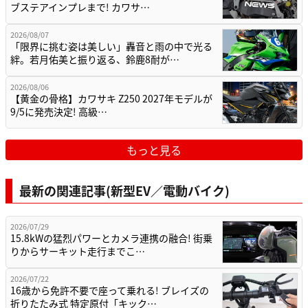
ブステアインプレまで! カワサ…
2026/08/07
「限界に挑む姿は美しい」轟音と雨の中で光る
絆。若月佑美と振り返る、鈴鹿8耐が…
2026/08/06
【黄金の骨格】カワサキ Z250 2027年モデルが
9/5に発売決定! 高級…
もっと見る
最新の関連記事(新型EV／電動バイク)
2026/07/29
15.8kWの猛烈パワーとカメラ連携の融合! 街乗
りからサーキット走行までこ…
2026/07/22
16歳から免許不要で座って乗れる! ブレイズの
折りたたみ式 特定原付「キック…