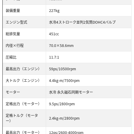
装備重量
227kg
エンジン型式
水冷4ストローク並列2気筒DOHC4バルブ
総排気量
451cc
内径×行程
70.0×58.6mm
圧縮比
11.7:1
最高出力（エンジン）
59ps/10500rpm
大トルク（エンジン）
4.4kg-m/7500rpm
モーター
水冷 永久磁石同期モーター
定格出力（モーター）
9.5ps/2800rpm
定格トルク（モータ
2.4kg-m/2800rpm
ー）
最高出力（モーター）
12ps/2600-4000rpm