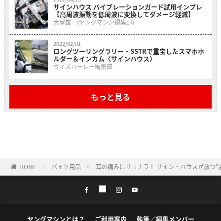
サインハウス バイブレーションガード試用インプレ
【高周波振動を低周波に変換してダメージ軽減】
大屋雄一(ヤングマシン編集部)
2022/02/01
ロングツーリングラリー・SSTRで重宝したスマホホ
ルダー＆インカム〈サインハウス〉
ウィズハーレー編集部
もっと見る
HOME
バイク用品
耳の痛みにサヨナラ！ サイン・ハウスが放つ“
ヤングマシンとは？
ご利用案内
執筆／編集メンバー