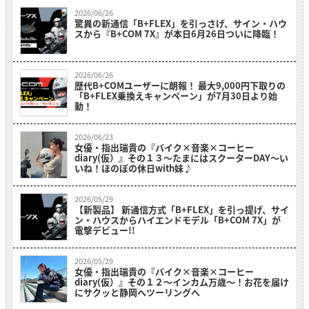
2026/06/26
驚異の新通信「B+FLEX」を引っさげ、サイン・ハウ
スから『B+COM 7X』が本日6月26日ついに降臨！
2026/06/26
歴代B+COMユーザーに朗報！ 最大9,000円下取りの
「B+FLEX乗換えキャンペーン」が7月30日より始
動！
2026/06/23
女優・指出瑞貴の『バイク×音楽×コーヒー
diary(仮）』その１３〜たまにはスクーターDAY～い
いね！ほのぼの休日with妹♪
2026/05/29
【新製品】 新通信方式「B+FLEX」を引っ提げ、サイ
ン・ハウスからハイエンドモデル「B+COM 7X」が
電撃デビュー!!
2026/05/29
女優・指出瑞貴の『バイク×音楽×コーヒー
diary(仮）』その１２〜インカム万歳～！お花を届け
にサクッと静岡へツーリングへ