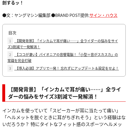
剖するッ！
●文：ヤングマシン編集部 ●BRAND POST提供:
サイン・ハウス
目次
1
【開発背景】「インカムで耳が痛い……」全ライダーの悩みをサイ
ズ3割減で一発解消！
2
【ココが凄い】パイオニアの音響電脳！「小型＝音がスカスカ」の
常識を完全打破
3
【導入必須】アプリで一発！ 忘れずにアップデート＆設定をせよ！
【開発背景】「インカムで耳が痛い……」全ライ
ダーの悩みをサイズ3割減で一発解消！
インカムを使っていて「スピーカーが耳に当たって痛い」
「ヘルメットを脱ぐときに耳がちぎれそう」という経験はな
いだろうか？ 特にタイトなフィット感のスポーツヘルメッ