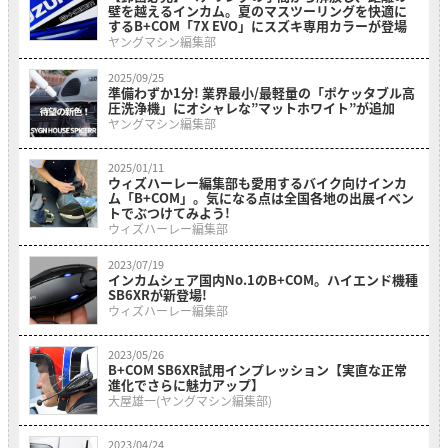
壁を越えるインカム。夏のマスツーリングを快適に
するB+COM「7X EVO」にスズキ専用カラーが登場
ヤングマシン編集部
2025/09/25
準備わずか1分! 業界最小/最軽量の「ポケッタブル高
圧洗浄機」にオシャレな”マットホワイト”が追加
ヤングマシン編集部
2025/01/11
ウィズハーレー編集部も愛用するバイク向けインカ
ム「B+COM」。気になる点は全国各地の出展イベン
トでぶつけてみよう!
ウィズハーレー編集部
2023/07/19
インカムシェア国内No.1のB+COM。ハイエンド機種
SB6XRが新登場!
ウィズハーレー編集部
2023/05/26
B+COM SB6XR試用インプレッション【実直な正常
進化でさらに魅力アップ】
大屋雄一(ヤングマシン編集部)
2023/04/24