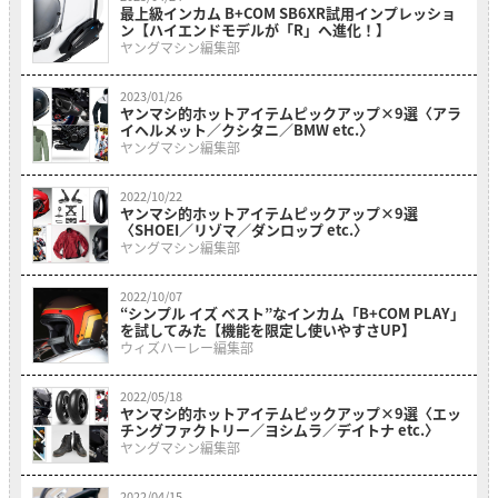
最上級インカム B+COM SB6XR試用インプレッショ
ン【ハイエンドモデルが「R」へ進化！】
ヤングマシン編集部
2023/01/26
ヤンマシ的ホットアイテムピックアップ×9選〈アラ
イヘルメット／クシタニ／BMW etc.〉
ヤングマシン編集部
2022/10/22
ヤンマシ的ホットアイテムピックアップ×9選
〈SHOEI／リゾマ／ダンロップ etc.〉
ヤングマシン編集部
2022/10/07
“シンプル イズ ベスト”なインカム「B+COM PLAY」
を試してみた【機能を限定し使いやすさUP】
ウィズハーレー編集部
2022/05/18
ヤンマシ的ホットアイテムピックアップ×9選〈エッ
チングファクトリー／ヨシムラ／デイトナ etc.〉
ヤングマシン編集部
2022/04/15