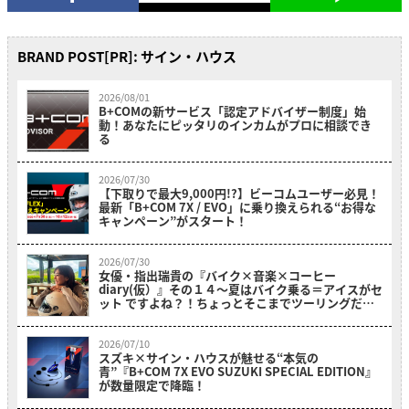
BRAND POST[PR]: サイン・ハウス
2026/08/01
B+COMの新サービス「認定アドバイザー制度」始
動！あなたにピッタリのインカムがプロに相談でき
る
2026/07/30
【下取りで最大9,000円!?】ビーコムユーザー必見！
最新「B+COM 7X / EVO」に乗り換えられる“お得な
キャンペーン”がスタート！
2026/07/30
女優・指出瑞貴の『バイク×音楽×コーヒー
diary(仮）』その１４〜夏はバイク乗る＝アイスがセ
ット ですよね？！ちょっとそこまでツーリングだ
よ！～
2026/07/10
スズキ×サイン・ハウスが魅せる“本気の
青”『B+COM 7X EVO SUZUKI SPECIAL EDITION』
が数量限定で降臨！