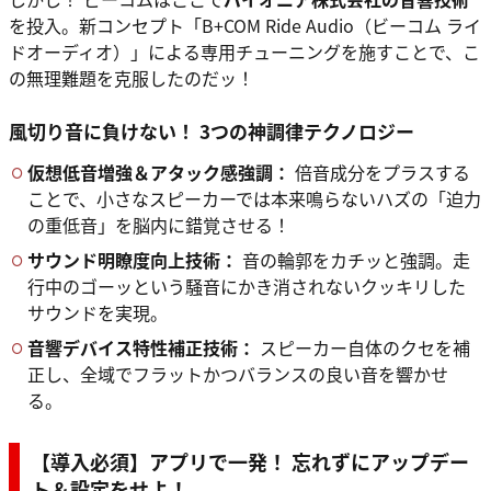
を投入。新コンセプト「B+COM Ride Audio（ビーコム ライ
ドオーディオ）」による専用チューニングを施すことで、こ
の無理難題を克服したのだッ！
風切り音に負けない！ 3つの神調律テクノロジー
仮想低音増強＆アタック感強調：
倍音成分をプラスする
ことで、小さなスピーカーでは本来鳴らないハズの「迫力
の重低音」を脳内に錯覚させる！
サウンド明瞭度向上技術：
音の輪郭をカチッと強調。走
行中のゴーッという騒音にかき消されないクッキリした
サウンドを実現。
音響デバイス特性補正技術：
スピーカー自体のクセを補
正し、全域でフラットかつバランスの良い音を響かせ
る。
【導入必須】アプリで一発！ 忘れずにアップデー
ト＆設定をせよ！