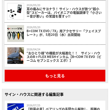
2026/05/20
耳の痛みにサヨナラ！ サイン・ハウスが放つ“超小
型”スピーカーは、パイオニアの電脳調律で「小さい
＝音が悪い」の常識を覆すッ!!
2026/05/20
B+COM 7X EVO / 7X」用アクセサリー「フェイスプ
レート」が、5月20日（水）出荷開始
2026/04/24
“おひとり様”の機能が大幅進化！！ サイン・ハウ
スのB＋FLEX MESHインカム【B+COM 7X EVO（ビ
ーコム セブンエックス エボ）】
もっと見る
サイン・ハウスに関連する編集記事
2026/07/25
【鈴菌必見】ペアリングの手間から解放し、距離の