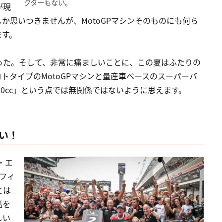
クターもない。
が現
か思いつきませんが、MotoGPマシンそのものにも何ら
ます。
った。そして、非常に痛ましいことに、この夏はふたりの
トタイプのMotoGPマシンと量産車ベースのスーパーバ
0cc」という点では無関係ではないように思えます。
い！
・エ
フィ
とは
話を
しい