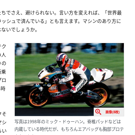
たちでさえ、避けられない。言い方を変えれば、「世界最
ラッシュで済んでいる」とも言えます。マシンのあり方に
はないでしょうか。
テク
の人
りの
街乗
プロ
い時
画像(8枚)
クそ
写真は1998年のミック・ドゥーハン。脊椎パッドなどは
マシ
内蔵している時代だが、もちろんエアバッグも胸部プロテ
らい