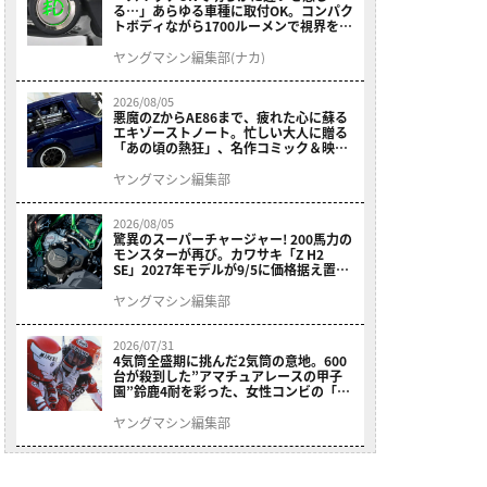
る…」あらゆる車種に取付OK。コンパク
トボディながら1700ルーメンで視界を確
保する［デイトナ・LEDフォグランプユ
ニット プレシャスレイ スモール］
ヤングマシン編集部(ナカ)
2026/08/05
悪魔のZからAE86まで、疲れた心に蘇る
エキゾーストノート。忙しい大人に贈る
「あの頃の熱狂」、名作コミック＆映画
の愛機たちが東京駅地下に期間限定で集
結！
ヤングマシン編集部
2026/08/05
驚異のスーパーチャージャー! 200馬力の
モンスターが再び。カワサキ「Z H2
SE」2027年モデルが9/5に価格据え置き
で発売
ヤングマシン編集部
2026/07/31
4気筒全盛期に挑んだ2気筒の意地。600
台が殺到した”アマチュアレースの甲子
園”鈴鹿4耐を彩った、女性コンビの「ス
ズキGSX400E」が特別展示開始
ヤングマシン編集部