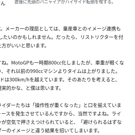
直後に先頭のバニャイアがハイサイド転倒を喫する。
なん
ます。メーカーの理屈としては、量産車とのイメージ連携も
維持したいのかもしれません。だったら、リストリクターを付
た方がいいと思います。
。MotoGPも一時期800cc化しましたが、車重が軽くな
、それ以前の990ccマシンよりタイムは上がりました。
ードは300km/hを越えています。そのあたりを考えると、
現実的かな、と僕は思います。
ライダーたちは「操作性が重くなった」と口を揃えていま
ォースを発生させているんですから、当然ですよね。ライ
ンが空気で押さえつけられていると、「避けられるはずな
ダーのイメージと違う結果を招いてしまいます。