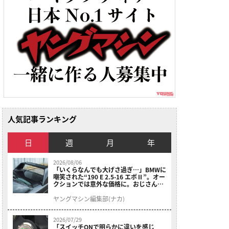
人気記事ランキング
日
週
月
年
2026/08/06
「いくらなんでも大げさ過ぎ…」BMWに
嘲笑された“190 E 2.5-16 エボⅡ”。オー
クションでは意外な価格に。おじさん達
が少年だった頃の憧れのクルマを深堀り
ヤングマシン編集部(ナカ)
2026/07/29
「スイッチONで明らかに違いを感じ