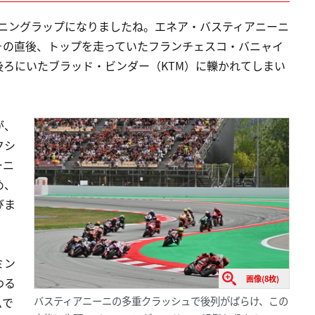
プニングラップになりましたね。エネア・バスティアニーニ
その直後、トップを走っていたフランチェスコ・バニャイ
ろにいたブラッド・ビンダー（KTM）に轢かれてしまい
が、
クシ
ーニ
め、
びま
ミン
画像(8枚)
わる
バスティアニーニの多重クラッシュで後列がばらけ、この
ムで