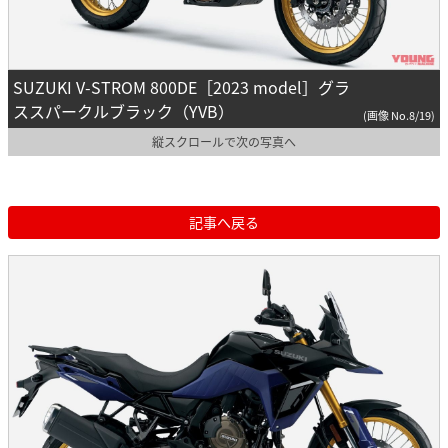
SUZUKI V-STROM 800DE［2023 model］グラ
ススパークルブラック（YVB）
(画像 No.8/19)
縦スクロールで次の写真へ
記事へ戻る