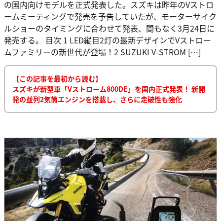
の国内向けモデルを正式発表した。スズキは昨年のVストロ
ームミーティングで発売を予告していたが、モーターサイク
ルショーのタイミングに合わせて発表、間もなく3月24日に
発売する。 目次 1 LED縦目2灯の最新デザインでVストロー
ムファミリーの新世代が登場！2 SUZUKI V-STROM […]
【この記事を最初から読む】
スズキが新型車「Vストローム800DE」を国内正式発表！ 新開
発の並列2気筒エンジンを搭載し、さらに走破性も強化