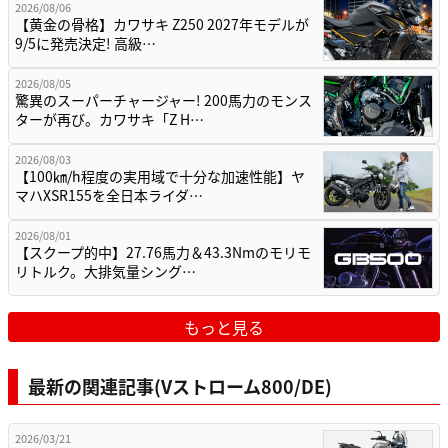
2026/08/06
【黄金の骨格】カワサキ Z250 2027年モデルが
9/5に発売決定! 高級…
2026/08/05
驚異のスーパーチャージャー! 200馬力のモンス
ターが再び。カワサキ「Z H…
2026/08/03
【100㎞/h程度の実用域で十分な加速性能】ヤ
マハXSR155を全日本ライダ…
2026/08/01
【スクープ的中】27.76馬力＆43.3Nmのモリモ
リトルク。大排気量シング…
もっと見る
最新の関連記事(Vストローム800/DE)
2026/03/21