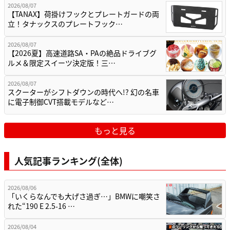
2026/08/07
【TANAX】荷掛けフックとプレートガードの両
立！タナックスのプレートフック…
2026/08/07
【2026夏】高速道路SA・PAの絶品ドライブグ
ルメ＆限定スイーツ決定版！三…
2026/08/07
スクーターがシフトダウンの時代へ!? 幻の名車
に電子制御CVT搭載モデルなど…
もっと見る
人気記事ランキング(全体)
2026/08/06
「いくらなんでも大げさ過ぎ…」BMWに嘲笑さ
れた“190 E 2.5-16 …
2026/08/04