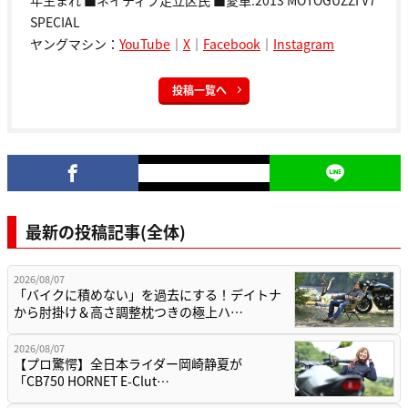
年生まれ ■ネイティブ足立区民 ■愛車:2013 MOTOGUZZI V7
SPECIAL
ヤングマシン：
YouTube
｜
X
｜
Facebook
｜
Instagram
投稿一覧へ
最新の投稿記事(全体)
2026/08/07
「バイクに積めない」を過去にする！デイトナ
から肘掛け＆高さ調整枕つきの極上ハ…
2026/08/07
【プロ驚愕】全日本ライダー岡崎静夏が
「CB750 HORNET E-Clut…