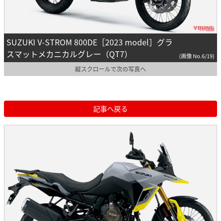
SUZUKI V-STROM 800DE［2023 model］グラ
スマットメカニカルグレー（QT7）
(画像 No.6/19)
縦スクロールで次の写真へ
記事へ戻る