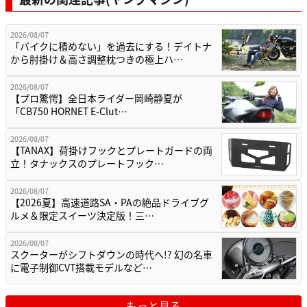
2026/08/07
「バイクに積めない」を過去にする！デイトナ
から肘掛け＆高さ調整枕つきの極上ハ…
2026/08/07
【プロ驚愕】全日本ライダー岡崎静夏が
「CB750 HORNET E-Clut…
2026/08/07
【TANAX】荷掛けフックとプレートガードの両
立！タナックスのプレートフック…
2026/08/07
【2026夏】高速道路SA・PAの絶品ドライブグ
ルメ＆限定スイーツ決定版！三…
2026/08/07
スクーターがシフトダウンの時代へ!? 幻の名車
に電子制御CVT搭載モデルなど…
もっと見る