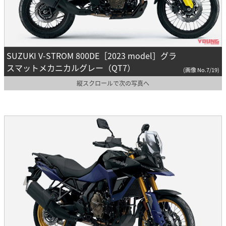
SUZUKI V-STROM 800DE［2023 model］グラ
スマットメカニカルグレー（QT7）
(画像 No.7/19)
縦スクロールで次の写真へ