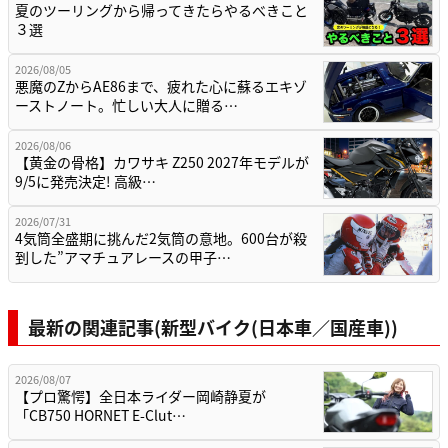
夏のツーリングから帰ってきたらやるべきこと
３選
2026/08/05
悪魔のZからAE86まで、疲れた心に蘇るエキゾ
ーストノート。忙しい大人に贈る…
2026/08/06
【黄金の骨格】カワサキ Z250 2027年モデルが
9/5に発売決定! 高級…
2026/07/31
4気筒全盛期に挑んだ2気筒の意地。600台が殺
到した”アマチュアレースの甲子…
最新の関連記事(新型バイク(日本車／国産車))
2026/08/07
【プロ驚愕】全日本ライダー岡崎静夏が
「CB750 HORNET E-Clut…