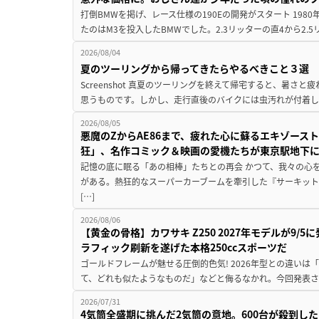
打倒BMWを掲げ、レース仕様の190Eの開発がスタート 19
たのはM3を投入したBMWでした。2.3リッターの直4から2.
2026/08/04
夏のツーリングから帰ってきたらやるべきこと３選
Screenshot 真夏のツーリングを終えて帰宅すると、暑さ
思うものです。しかし、走行直後のバイクには虫汚れが付着し
2026/08/05
悪魔のZからAE86まで、疲れた心に蘇るエキゾース
狂」、名作コミック＆映画の愛機たちが東京駅地下
記憶の底に眠る「あの相棒」たちとの再会 かつて、我々の心
がある。熱狂的なスーパーカーブームを牽引した『サーキット
[…]
2026/08/06
【黄金の骨格】カワサキ Z250 2027年モデルが9/
ラフィック刷新を遂げた本格250ccスポーツだ
ゴールドフレームが魅せる圧倒的色気! 2026年型との違いは「
て、どれも似たようなものだ」などと侮るなかれ。今回発表されたカ
2026/07/31
4気筒全盛期に挑んだ2気筒の意地。600台が殺到し