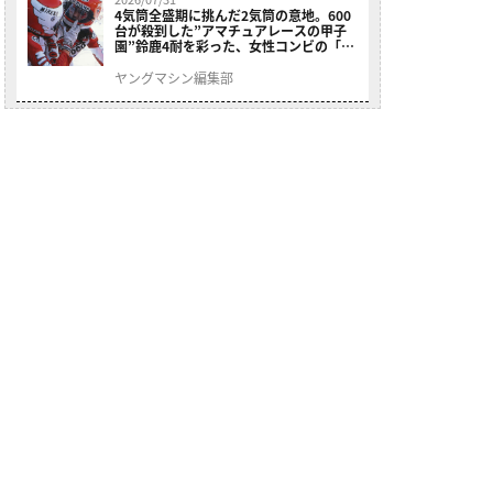
4気筒全盛期に挑んだ2気筒の意地。600
台が殺到した”アマチュアレースの甲子
園”鈴鹿4耐を彩った、女性コンビの「ス
ズキGSX400E」が特別展示開始
ヤングマシン編集部