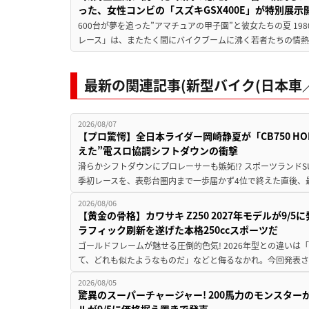
った、女性コンビの「スズキGSX400E」が特別展示
600台が夢を追った”アマチュアの甲子園”と彼女たちの夏 19
レース」は、またたく間にバイクブームに沸く若者たちの情熱の
最新の関連記事(新型バイク(日本車／
2026/08/07
【プロ驚愕】全日本ライダー岡崎静夏が「CB750 HORNE
えた”電スロ協調シフトダウンの衝撃
滑らかシフトダウンにプロレーサーも嫉妬!? スポーツランド
季初レースを、表彰台圏内まで一歩届かず4位で終えた直後、最新モデ
2026/08/06
【黄金の骨格】カワサキ Z250 2027年モデルが9/
ラフィック刷新を遂げた本格250ccスポーツだ
ゴールドフレームが魅せる圧倒的色気! 2026年型との違いは「
て、どれも似たようなものだ」などと侮るなかれ。今回発表されたカ
2026/08/05
驚異のスーパーチャージャー! 200馬力のモンスターが再