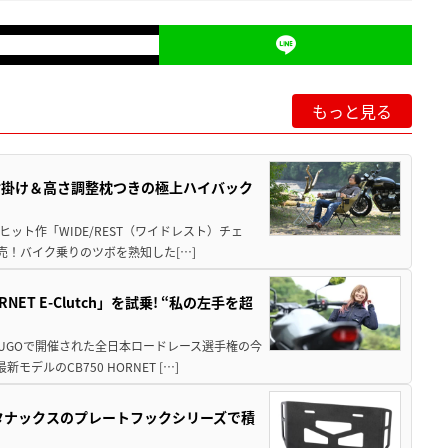
もっと見る
肘掛け＆高さ調整枕つきの極上ハイバック
ット作「WIDE/REST（ワイドレスト）チェ
発売！バイク乗りのツボを熟知した[…]
T E-Clutch」を試乗! “私の左手を超
SUGOで開催された全日本ロードレース選手権の今
ルのCB750 HORNET […]
！タナックスのプレートフックシリーズで積