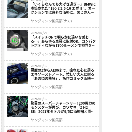
「いくらなんでも大げさ過ぎ…」BMWに
嘲笑された“190 E 2.5-16 エボⅡ”。オー
クションでは意外な価格に。おじさん達
が少年だった頃の憧れのクルマを深堀り
ヤングマシン編集部(ナカ)
2026/07/29
「スイッチONで明らかに違いを感じ
る…」あらゆる車種に取付OK。コンパク
トボディながら1700ルーメンで視界を確
保する［デイトナ・LEDフォグランプユ
ニット プレシャスレイ スモール］
ヤングマシン編集部(ナカ)
2026/08/05
悪魔のZからAE86まで、疲れた心に蘇る
エキゾーストノート。忙しい大人に贈る
「あの頃の熱狂」、名作コミック＆映画
の愛機たちが東京駅地下に期間限定で集
結！
ヤングマシン編集部
2026/08/05
驚異のスーパーチャージャー! 200馬力の
モンスターが再び。カワサキ「Z H2
SE」2027年モデルが9/5に価格据え置き
で発売
ヤングマシン編集部
2026/07/31