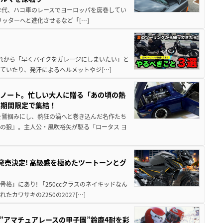
80年代、ハコ車のレースでヨーロッパを席巻してい
5リッターへと進化させるなど「[…]
と疲れから「早くバイクをガレージにしまいたい」と
ていたり、発汗によるヘルメットやジ[…]
トノート。忙しい大人に贈る「あの頃の熱
に期間限定で集結！
を鷲掴みにし、熱狂の渦へと巻き込んだ名作たち
の狼』。主人公・風吹裕矢が駆る「ロータス ヨ
5に発売決定! 高級感を極めたツートーンとグ
骨格」にあり! 「250ccクラスのネイキッドなん
ワサキのZ250の2027[…]
た”アマチュアレースの甲子園”鈴鹿4耐を彩