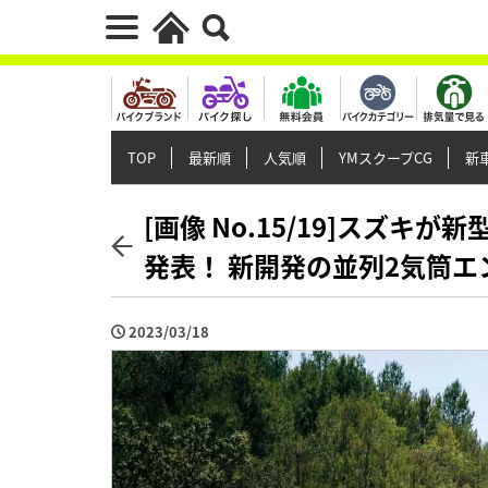
TOP
最新順
人気順
YMスクープCG
新車
[画像 No.15/19]スズキ
発表！ 新開発の並列2気筒
2023/03/18