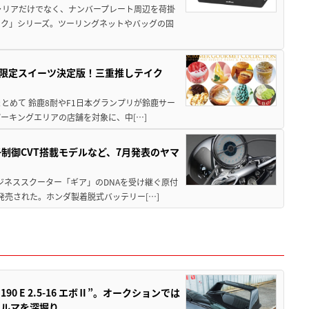
ャリアだけでなく、ナンバープレート周辺を荷掛
ック」シリーズ。ツーリングネットやバッグの固
メ＆限定スイーツ決定版！三重推しテイク
もまとめて 鈴鹿8耐やF1日本グランプリが鈴鹿サー
ーキングエリアの店舗を対象に、中[…]
子制御CVT搭載モデルなど、7月発表のヤマ
ジネススクーター「ギア」のDNAを受け継ぐ原付
発売された。ホンダ製着脱式バッテリー[…]
 E 2.5-16 エボⅡ”。オークションでは
クルマを深堀り