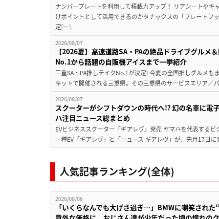
ナンバープレートを利用して積載力アップ！ リアシートやキ
けポイントとして活用できるのがタナックスの「プレートフ
定[…]
2026/08/07
【2026夏】高速道路SA・PAの絶品ドライブグル
No.1から話題の自販機アイスまで一挙紹介
三重SA・PA推しテイクNo.1が決定! 今夏の全国推しグルメ
キットで開催される三重県。その三重県のサービスエリア／パ
2026/08/07
スクーターがシフトダウンの時代へ!? 幻の名車に電
ハ注目ニュース総まとめ
EVビジネススクーター「ギアレヴ」発売 ヤマハを代表するビ
一種EV「ギアレヴ」と「ニュース ギアレヴ」が、先月17日に
人気記事ランキング(全体)
2026/08/06
「いくらなんでも大げさ過ぎ…」BMWに嘲笑された“190
意外な価格に。おじさん達が少年だった頃の憧れの