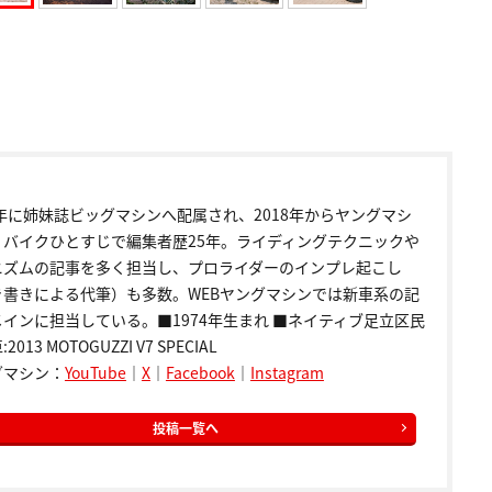
9年に姉妹誌ビッグマシンへ配属され、2018年からヤングマシ
。バイクひとすじで編集者歴25年。ライディングテクニックや
ニズムの記事を多く担当し、プロライダーのインプレ起こし
き書きによる代筆）も多数。WEBヤングマシンでは新車系の記
インに担当している。■1974年生まれ ■ネイティブ足立区民
2013 MOTOGUZZI V7 SPECIAL
グマシン：
YouTube
｜
X
｜
Facebook
｜
Instagram
投稿一覧へ