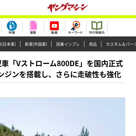
[日本車]
新車[外国車]
試乗インプレ
用品
カスタム＆パー
が新型車「Vストローム800DE」を国内正式
エンジンを搭載し、さらに走破性も強化