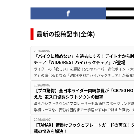
最新の投稿記事(全体)
2026/08/07
「バイクに積めない」を過去にする！デイトナから
チェア『WIDE/REST ハイバックチェア』が登場
ライダーの「欲しい」を凝縮！5つのハイパー進化ポイント 大ヒ
ア」の進化版となる『WIDE/REST ハイバックチェア』が新
2026/08/07
【プロ驚愕】全日本ライダー岡崎静夏が「CB750 HORNE
えた”電スロ協調シフトダウンの衝撃
滑らかシフトダウンにプロレーサーも嫉妬!? スポーツランド
季初レースを、表彰台圏内まで一歩届かず4位で終えた直後、最新モデ
2026/08/07
【TANAX】荷掛けフックとプレートガードの両立
載の悩みを解決！