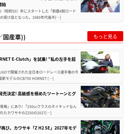
開始
80（昭和55）年にスタートした「鈴鹿4耐ロード
受け皿となった。1980年代後半[…]
国産車))
もっと見る
T E-Clutch」を試乗! “私の左手を超
SUGOで開催された全日本ロードレース選手権の今
ルのCB750 HORNET […]
5に発売決定! 高級感を極めたツートーンとグ
骨格」にあり! 「250ccクラスのネイキッドなん
ワサキのZ250の2027[…]
び。カワサキ「Z H2 SE」2027年モデ