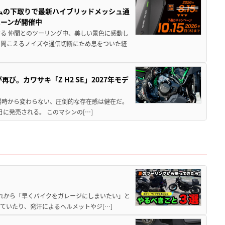
ムの下取りで最新ハイブリッドメッシュ通
ペーンが開催中
る 仲間とのツーリング中、美しい景色に感動し
ら聞こえるノイズや通信切断にため息をついた経
び。カワサキ「Z H2 SE」2027年モデ
場時から変わらない、圧倒的な存在感は健在だ。
5日に発売される。 このマシンの[…]
と疲れから「早くバイクをガレージにしまいたい」と
ていたり、発汗によるヘルメットやジ[…]