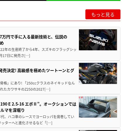
もっと見る
237万円で手に入る最新技術と、伝説の
とめ
 2022年の生産終了から4年、スズキのフラッグシッ
月17日に発売さ[…]
5に発売決定! 高級感を極めたツートーンとグ
骨格」にあり! 「250ccクラスのネイキッドなん
ワサキのZ250の2027[…]
 E 2.5-16 エボⅡ”。オークションでは
クルマを深堀り
80年代、ハコ車のレースでヨーロッパを席巻してい
5リッターへと進化させるなど「[…]