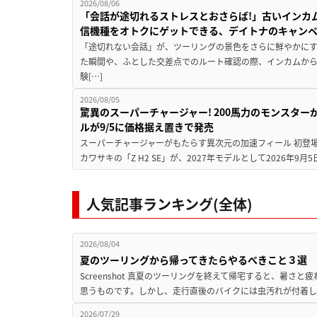
2026/08/06
「会話が途切れるストレスとおさらば!」古いインカ
信機種をオトクにゲットできる、デイトナのキャン
「途切れない会話」が、ツーリングの景色をさらに鮮やかにす
た瞬間や、ふとした交差点でのルート確認の際、インカムか
験[…]
2026/08/05
驚異のスーパーチャージャー! 200馬力のモンスターが再
ルが9/5に価格据え置きで発売
スーパーチャージャーがもたらす異次元の加速フィール 初登
カワサキの「Z H2 SE」が、2027年モデルとして2026年9月
人気記事ランキング(全体)
2026/08/04
夏のツーリングから帰ってきたらやるべきこと３選
Screenshot 真夏のツーリングを終えて帰宅すると、暑さ
思うものです。しかし、走行直後のバイクには虫汚れが付着し
2026/07/29