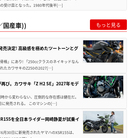
受け皿となった。1980年代後半[…]
国産車))
もっと見る
5に発売決定! 高級感を極めたツートーンとグ
骨格」にあり! 「250ccクラスのネイキッドなん
ワサキのZ250の2027[…]
び。カワサキ「Z H2 SE」2027年モデ
場時から変わらない、圧倒的な存在感は健在だ。
5日に発売される。 このマシンの[…]
SR155を全日本ライダー岡崎静夏が試乗イ
年6月30日に新発売されたヤマハのXSR155は、