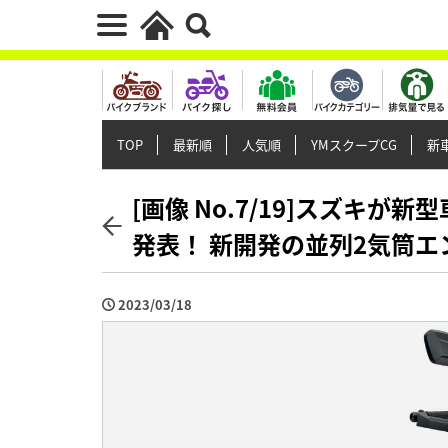
TOP
最新順
人気順
YMスクープCG
新車
[画像 No.7/19]スズキが
発表！ 新開発の並列2気筒
2023/03/18