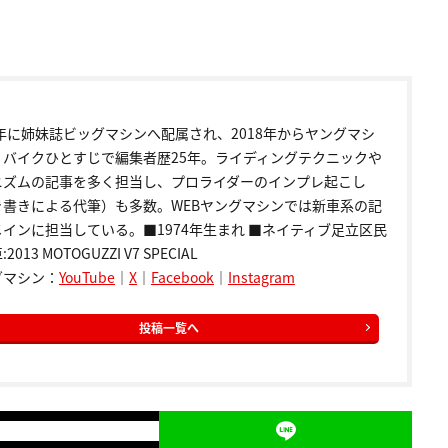
9年に姉妹誌ビッグマシンへ配属され、2018年からヤングマシ
。バイクひとすじで編集者歴25年。ライディングテクニックや
ニズムの記事を多く担当し、プロライダーのインプレ起こし
き書きによる代筆）も多数。WEBヤングマシンでは新車系の記
インに担当している。■1974年生まれ ■ネイティブ足立区民
2013 MOTOGUZZI V7 SPECIAL
グマシン：
YouTube
｜
X
｜
Facebook
｜
Instagram
投稿一覧へ