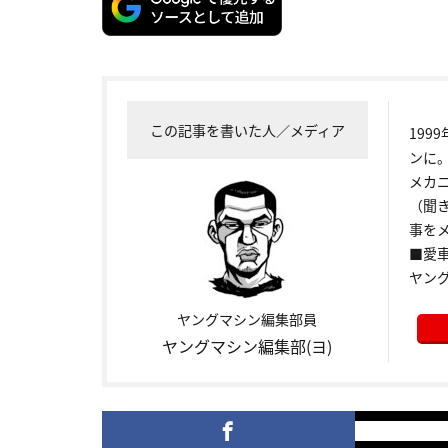
この記事を書いた人／メディア
199
ンに
メカ
（聞
事をメ
■愛車:
ヤン
ヤングマシン編集部員
ヤングマシン編集部(ヨ)