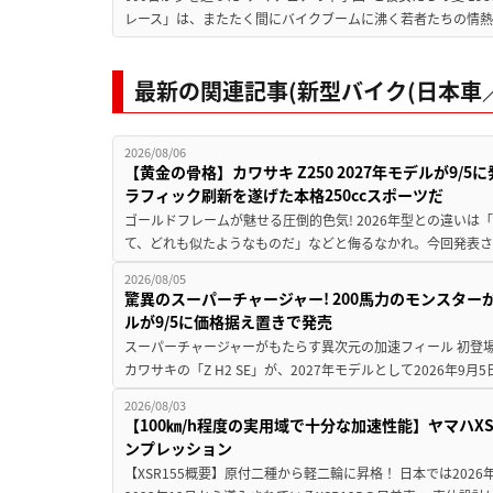
レース」は、またたく間にバイクブームに沸く若者たちの情熱の
最新の関連記事(新型バイク(日本車／
2026/08/06
【黄金の骨格】カワサキ Z250 2027年モデルが9/
ラフィック刷新を遂げた本格250ccスポーツだ
ゴールドフレームが魅せる圧倒的色気! 2026年型との違いは「
て、どれも似たようなものだ」などと侮るなかれ。今回発表されたカ
2026/08/05
驚異のスーパーチャージャー! 200馬力のモンスターが再
ルが9/5に価格据え置きで発売
スーパーチャージャーがもたらす異次元の加速フィール 初登
カワサキの「Z H2 SE」が、2027年モデルとして2026年9月
2026/08/03
【100㎞/h程度の実用域で十分な加速性能】ヤマハX
ンプレッション
【XSR155概要】原付二種から軽二輪に昇格！ 日本では2026