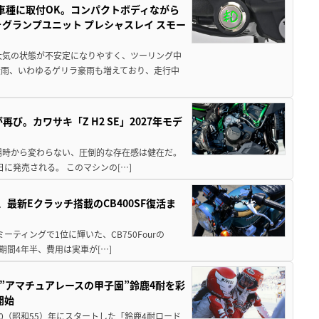
車種に取付OK。コンパクトボディながら
ォグランプユニット プレシャスレイ スモー
大気の状態が不安定になりやすく、ツーリング中
大雨、いわゆるゲリラ豪雨も増えており、走行中
び。カワサキ「Z H2 SE」2027年モデ
場時から変わらない、圧倒的な存在感は健在だ。
5日に発売される。 このマシンの[…]
最新Eクラッチ搭載のCB400SF復活ま
ミーティングで1位に輝いた、CB750Fourの
期間4年半、費用は実車が[…]
た”アマチュアレースの甲子園”鈴鹿4耐を彩
開始
80（昭和55）年にスタートした「鈴鹿4耐ロード