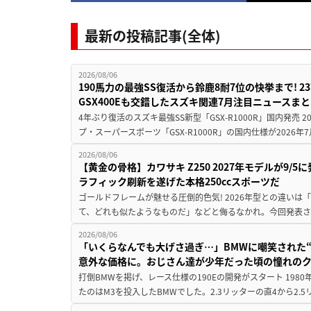
最新の投稿記事(全体)
2026/08/06
190馬力の最強SS復活から鈴鹿8耐7位の快挙まで! 
GSX400Eも交錯したスズキ関連7月注目ニュースま
4年ぶり復活のスズキ最強SS新型「GSX-R1000R」国内発売
プ・スーパースポーツ「GSX-R1000R」の国内仕様が2026年7
2026/08/06
【黄金の骨格】カワサキ Z250 2027年モデルが9/
ラフィック刷新を遂げた本格250ccスポーツだ
ゴールドフレームが魅せる圧倒的色気! 2026年型との違いは「
て、どれも似たようなものだ」などと侮るなかれ。今回発表されたカ
2026/08/06
「いくらなんでも大げさ過ぎ…」BMWに嘲笑された“190
意外な価格に。おじさん達が少年だった頃の憧れの
打倒BMWを掲げ、レース仕様の190Eの開発がスタート 19
たのはM3を投入したBMWでした。2.3リッターの直4から2.