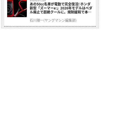
あの50cc名車が電動で完全復活! ホンダ
新型「ズーマーe:」2026年モデルはペダ
ル廃止で超絶クールに。規制緩和で本来
の姿へ【海外】
石川順一(ヤングマシン編集部)