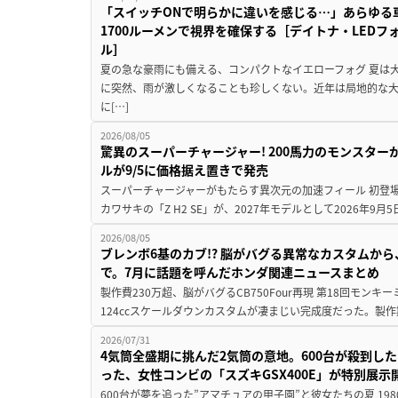
「スイッチONで明らかに違いを感じる…」あらゆる
1700ルーメンで視界を確保する［デイトナ・LEDフ
ル］
夏の急な豪雨にも備える、コンパクトなイエローフォグ 夏は
に突然、雨が激しくなることも珍しくない。近年は局地的な
に[…]
2026/08/05
驚異のスーパーチャージャー! 200馬力のモンスターが再
ルが9/5に価格据え置きで発売
スーパーチャージャーがもたらす異次元の加速フィール 初登
カワサキの「Z H2 SE」が、2027年モデルとして2026年9月
2026/08/05
ブレンボ6基のカブ!? 脳がバグる異常なカスタムから、
で。7月に話題を呼んだホンダ関連ニュースまとめ
製作費230万超、脳がバグるCB750Four再現 第18回モンキー
124ccスケールダウンカスタムが凄まじい完成度だった。製作
2026/07/31
4気筒全盛期に挑んだ2気筒の意地。600台が殺到し
った、女性コンビの「スズキGSX400E」が特別展示
600台が夢を追った”アマチュアの甲子園”と彼女たちの夏 19