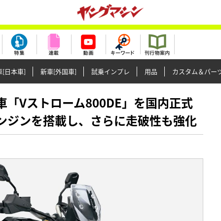
[日本車]
新車[外国車]
試乗インプレ
用品
カスタム＆パー
新型車「Vストローム800DE」を国内正式
エンジンを搭載し、さらに走破性も強化