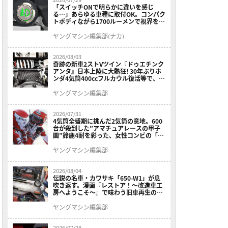
「スイッチONで明らかに違いを感じ
る…」あらゆる車種に取付OK。コンパク
トボディながら1700ルーメンで視界を確
保する［デイトナ・LEDフォグランプユ
ニット プレシャスレイ スモール］
ヤングマシン編集部(ナカ)
2026/08/03
奇跡の新車2ストVツイン『ドゥエチンク
アンタ』日本上陸に大熱狂! 30年ぶりホ
ンダ4気筒400ccフルカウル復活等で、ロ
マン溢れる1ヶ月に【7月ホットなバイク
ニュース振り返り】
ヤングマシン編集部
2026/07/31
4気筒全盛期に挑んだ2気筒の意地。600
台が殺到した”アマチュアレースの甲子
園”鈴鹿4耐を彩った、女性コンビの「ス
ズキGSX400E」が特別展示開始
ヤングマシン編集部
2026/08/04
伝説の名車・カワサキ「650-W1」が息
吹き返す。漫画『レストア！～改造車工
房へようこそ～』で味わう旧車再生のロ
マン
ヤングマシン編集部
2026/07/28