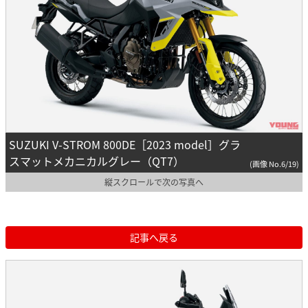
SUZUKI V-STROM 800DE［2023 model］グラ
スマットメカニカルグレー（QT7）
(画像 No.6/19)
縦スクロールで次の写真へ
記事へ戻る