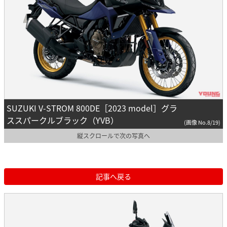
SUZUKI V-STROM 800DE［2023 model］グラ
ススパークルブラック（YVB）
(画像 No.8/19)
縦スクロールで次の写真へ
記事へ戻る