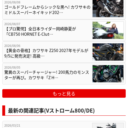
2026/08/08
ゴールドフレームからシックな黒へ! カワサキの
ミドルスーパーネイキッド202…
2026/08/07
【プロ驚愕】全日本ライダー岡崎静夏が
「CB750 HORNET E-Clut…
2026/08/06
【黄金の骨格】カワサキ Z250 2027年モデルが
9/5に発売決定! 高級…
2026/08/05
驚異のスーパーチャージャー! 200馬力のモンス
ターが再び。カワサキ「Z H…
もっと見る
最新の関連記事(Vストローム800/DE)
2026/03/21