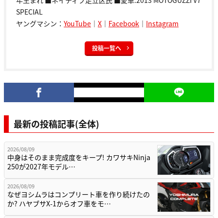
年生まれ ■ネイティブ足立区民 ■愛車:2013 MOTOGUZZI V7
SPECIAL
ヤングマシン：
YouTube
｜
X
｜
Facebook
｜
Instagram
投稿一覧へ
最新の投稿記事(全体)
2026/08/09
中身はそのまま完成度をキープ! カワサキNinja
250が2027年モデル…
2026/08/09
なぜヨシムラはコンプリート車を作り続けたの
か? ハヤブサX-1からオフ車をモ…