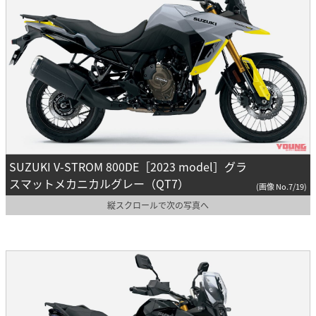
SUZUKI V-STROM 800DE［2023 model］グラ
スマットメカニカルグレー（QT7）
(画像 No.7/19)
縦スクロールで次の写真へ