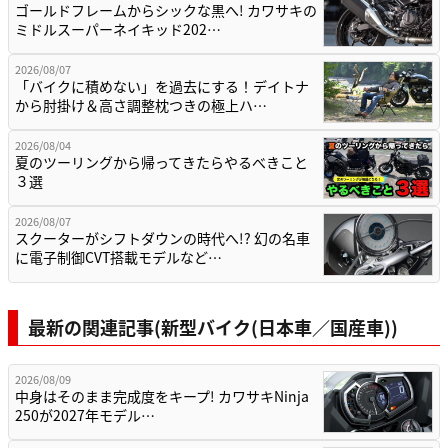
ゴールドフレームからシックな黒へ! カワサキの
ミドルスーパーネイキッド202…
2026/08/07
「バイクに積めない」を過去にする！デイトナ
から肘掛け＆高さ調整枕つきの極上ハ…
2026/08/04
夏のツーリングから帰ってきたらやるべきこと
３選
2026/08/07
スクーターがシフトダウンの時代へ!? 幻の名車
に電子制御CVT搭載モデルなど…
最新の関連記事(新型バイク(日本車／国産車))
2026/08/09
中身はそのまま完成度をキープ! カワサキNinja
250が2027年モデル…