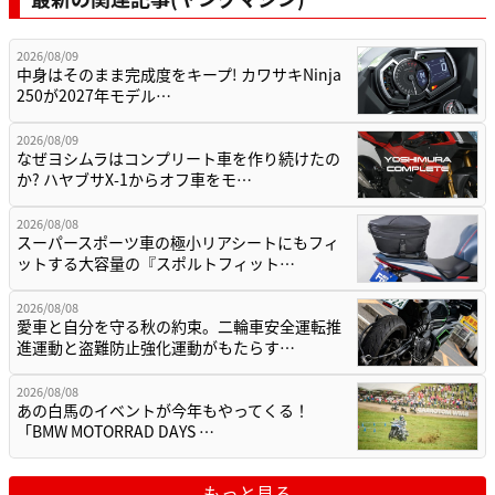
2026/08/09
中身はそのまま完成度をキープ! カワサキNinja
250が2027年モデル…
2026/08/09
なぜヨシムラはコンプリート車を作り続けたの
か? ハヤブサX-1からオフ車をモ…
2026/08/08
スーパースポーツ車の極小リアシートにもフィ
ットする大容量の『スポルトフィット…
2026/08/08
愛車と自分を守る秋の約束。二輪車安全運転推
進運動と盗難防止強化運動がもたらす…
2026/08/08
あの白馬のイベントが今年もやってくる！
「BMW MOTORRAD DAYS …
もっと見る