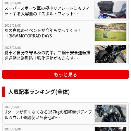
2026/08/08
スーパースポーツ車の極小リアシートにもフィ
ットする大容量の『スポルトフィット…
2026/08/08
あの白馬のイベントが今年もやってくる！
「BMW MOTORRAD DAYS …
2026/08/08
愛車と自分を守る秋の約束。二輪車安全運転推
進運動と盗難防止強化運動がもたらす…
もっと見る
人気記事ランキング(全体)
2026/08/07
Uターンが怖くなくなる167kgの超軽量ボディフ
ルカウル! 普段使いも安心の…
2026/08/08