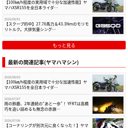
【100㎞/h程度の実用域で十分な加速性能】ヤ
マハXSR155を全日本ライダ…
2026/08/01
【スクープ的中】27.76馬力＆43.3Nmのモリモ
リトルク。大排気量シング…
もっと見る
最新の関連記事(ヤマハマシン)
2026/08/03
【100㎞/h程度の実用域で十分な加速性能】ヤ
マハXSR155を全日本ライダ…
2026/07/07
雨の鈴鹿、2年連続の“あと一歩”！ YFRTは高橋
巧を追い詰めるも無念の赤旗…
2026/07/06
【コーナリングが別次元に良くなった！】ヤマ