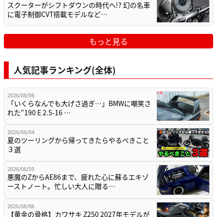
スクーターがシフトダウンの時代へ!? 幻の名車
に電子制御CVT搭載モデルなど…
もっと見る
人気記事ランキング(全体)
2026/08/06
「いくらなんでも大げさ過ぎ…」BMWに嘲笑さ
れた“190 E 2.5-16 …
2026/08/04
夏のツーリングから帰ってきたらやるべきこと
３選
2026/08/05
悪魔のZからAE86まで、疲れた心に蘇るエキゾ
ーストノート。忙しい大人に贈る…
2026/08/06
【黄金の骨格】カワサキ Z250 2027年モデルが