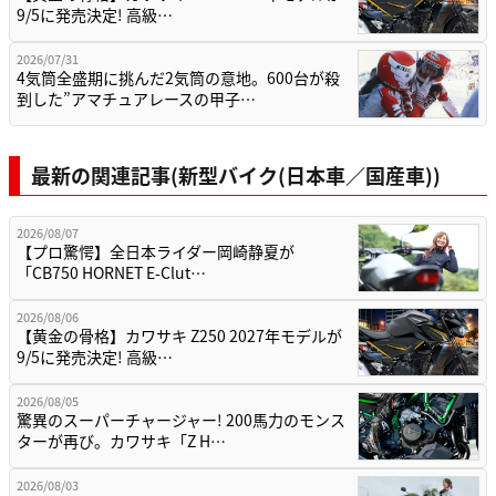
9/5に発売決定! 高級…
2026/07/31
4気筒全盛期に挑んだ2気筒の意地。600台が殺
到した”アマチュアレースの甲子…
最新の関連記事(新型バイク(日本車／国産車))
2026/08/07
【プロ驚愕】全日本ライダー岡崎静夏が
「CB750 HORNET E-Clut…
2026/08/06
【黄金の骨格】カワサキ Z250 2027年モデルが
9/5に発売決定! 高級…
2026/08/05
驚異のスーパーチャージャー! 200馬力のモンス
ターが再び。カワサキ「Z H…
2026/08/03