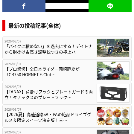
最新の投稿記事(全体)
2026/08/07
「バイクに積めない」を過去にする！デイトナ
から肘掛け＆高さ調整枕つきの極上ハ…
2026/08/07
【プロ驚愕】全日本ライダー岡崎静夏が
「CB750 HORNET E-Clut…
2026/08/07
【TANAX】荷掛けフックとプレートガードの両
立！タナックスのプレートフック…
2026/08/07
【2026夏】高速道路SA・PAの絶品ドライブグ
ルメ＆限定スイーツ決定版！三…
2026/08/07