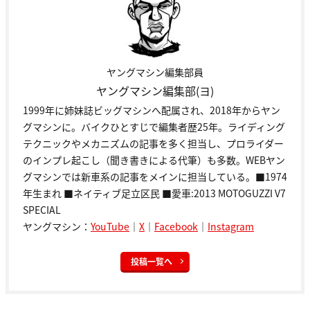
ヤングマシン編集部員
ヤングマシン編集部(ヨ)
1999年に姉妹誌ビッグマシンへ配属され、2018年からヤン
グマシンに。バイクひとすじで編集者歴25年。ライディング
テクニックやメカニズムの記事を多く担当し、プロライダー
のインプレ起こし（聞き書きによる代筆）も多数。WEBヤン
グマシンでは新車系の記事をメインに担当している。■1974
年生まれ ■ネイティブ足立区民 ■愛車:2013 MOTOGUZZI V7
SPECIAL
ヤングマシン：
YouTube
｜
X
｜
Facebook
｜
Instagram
投稿一覧へ