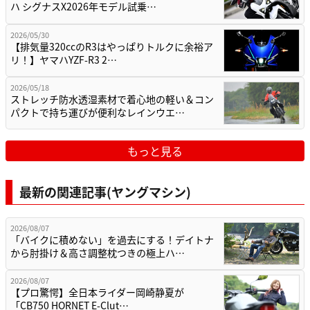
ハ シグナスX2026年モデル試乗…
2026/05/30
【排気量320ccのR3はやっぱりトルクに余裕ア
リ！】ヤマハYZF-R3 2…
2026/05/18
ストレッチ防水透湿素材で着心地の軽い＆コン
パクトで持ち運びが便利なレインウエ…
もっと見る
最新の関連記事(ヤングマシン)
2026/08/07
「バイクに積めない」を過去にする！デイトナ
から肘掛け＆高さ調整枕つきの極上ハ…
2026/08/07
【プロ驚愕】全日本ライダー岡崎静夏が
「CB750 HORNET E-Clut…