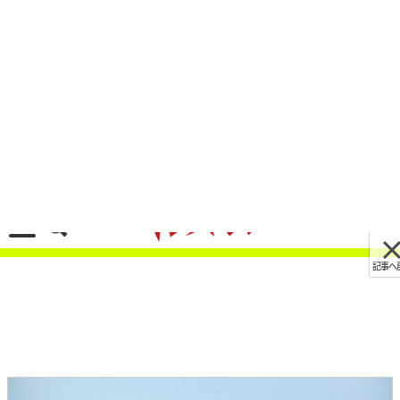
記事へ戻る
[画像 No.4/31]ヤマハ「テネレ700／ラリーエデ
ィション」欧州で2023年モデル発表！ コネクテ
ッド機能を新搭載
2022/11/02