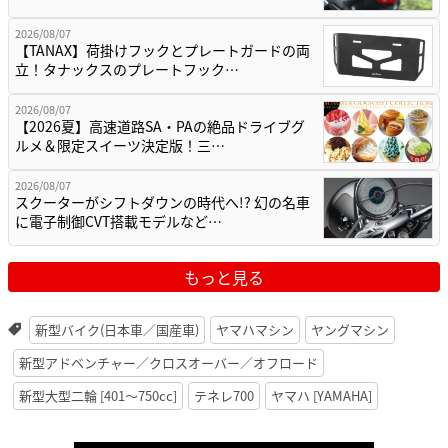
2026/08/07
【TANAX】荷掛けフックとプレートガードの両
立！タナックスのプレートフック…
2026/08/07
【2026夏】高速道路SA・PAの絶品ドライブグ
ルメ＆限定スイーツ決定版！三…
2026/08/07
スクーターがシフトダウンの時代へ!? 幻の名車
に電子制御CVT搭載モデルなど…
もっと見る
新型バイク(日本車／国産車)
ヤマハマシン
ヤングマシン
新型アドベンチャー／クロスオーバー／オフロード
新型大型二輪 [401〜750cc]
テネレ700
ヤマハ [YAMAHA]