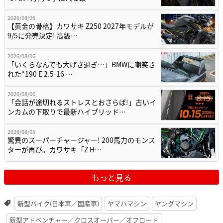
2026/08/06
【黄金の骨格】カワサキ Z250 2027年モデルが
9/5に発売決定! 高級…
2026/08/06
「いくらなんでも大げさ過ぎ…」BMWに嘲笑さ
れた“190 E 2.5-16 …
2026/08/06
「会話が途切れるストレスとおさらば!」古いイ
ンカムの下取りで最新ハイブリッド…
2026/08/05
驚異のスーパーチャージャー! 200馬力のモンス
ターが再び。カワサキ「Z H…
もっと見る
新型バイク(日本車／国産車)
ヤマハマシン
ヤングマシン
新型アドベンチャー／クロスオーバー／オフロード