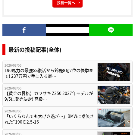
投稿一覧へ
最新の投稿記事(全体)
2026/08/06
190馬力の最強SS復活から鈴鹿8耐7位の快挙ま
で! 237万円で手に入る最…
2026/08/06
【黄金の骨格】カワサキ Z250 2027年モデルが
9/5に発売決定! 高級…
2026/08/06
「いくらなんでも大げさ過ぎ…」BMWに嘲笑さ
れた“190 E 2.5-16 …
2026/08/06