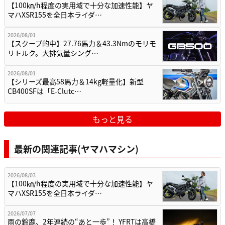
【100㎞/h程度の実用域で十分な加速性能】ヤ
マハXSR155を全日本ライダ…
2026/08/01
【スクープ的中】27.76馬力＆43.3Nmのモリモ
リトルク。大排気量シング…
2026/08/01
【シリーズ最高58馬力＆14kg軽量化】新型
CB400SFは「E-Clutc…
もっと見る
最新の関連記事(ヤマハマシン)
2026/08/03
【100㎞/h程度の実用域で十分な加速性能】ヤ
マハXSR155を全日本ライダ…
2026/07/07
雨の鈴鹿、2年連続の“あと一歩”！ YFRTは高橋