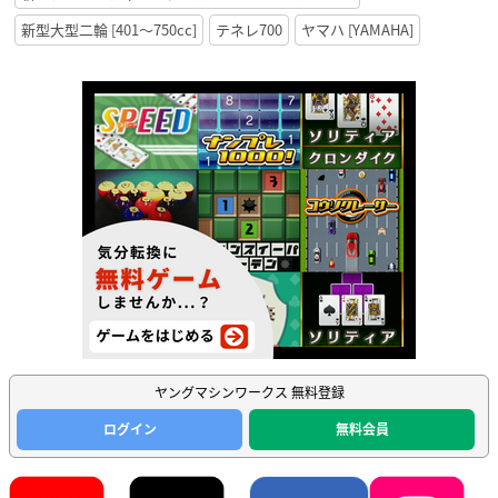
新型大型二輪 [401〜750cc]
テネレ700
ヤマハ [YAMAHA]
ヤングマシンワークス 無料登録
ログイン
無料会員