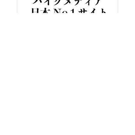
HOME
バイク／オートバイ［新車］
ヤマハ「テネレ700／ラリー
ヤングマシンとは？
ご利用案内
執筆／編集メンバー
プライバシーポリシー
運営会社
お問い合せ
Copyright ©
NAIGAI PUBLISHING CO.,LTD.
All rights reserved.