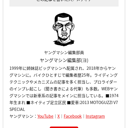
ヤングマシン編集部員
ヤングマシン編集部(ヨ)
1999年に姉妹誌ビッグマシンへ配属され、2018年からヤン
グマシンに。バイクひとすじで編集者歴25年。ライディング
テクニックやメカニズムの記事を多く担当し、プロライダー
のインプレ起こし（聞き書きによる代筆）も多数。WEBヤン
グマシンでは新車系の記事をメインに担当している。■1974
年生まれ ■ネイティブ足立区民 ■愛車:2013 MOTOGUZZI V7
SPECIAL
ヤングマシン：
YouTube
｜
X
｜
Facebook
｜
Instagram