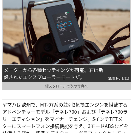
メーターから各種セッティングが可能。右は新
設されたエクスプローラーモードだ。
(画像 No.1/31)
縦スクロールで次の写真へ
ヤマハは欧州で、MT-07系の並列2気筒エンジンを搭載する
アドベンチャーモデル「テネレ700」および「テネレ700ラ
リーエディション」をマイナーチェンジ。5インチTFTメー
ターにスマートフォン接続機能を与え、3モードABSなどを
装備するほか、標準モデルをニューグラフィックとしてい