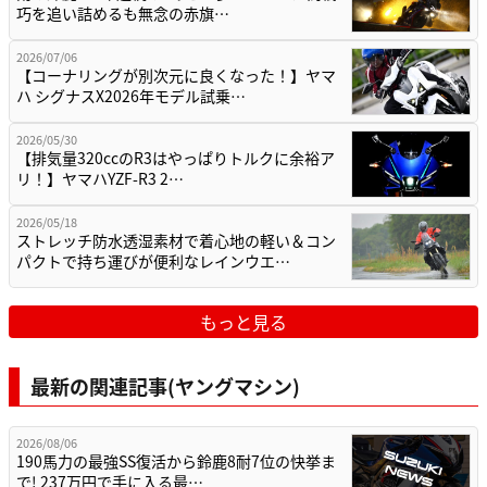
巧を追い詰めるも無念の赤旗…
2026/07/06
【コーナリングが別次元に良くなった！】ヤマ
ハ シグナスX2026年モデル試乗…
2026/05/30
【排気量320ccのR3はやっぱりトルクに余裕ア
リ！】ヤマハYZF-R3 2…
2026/05/18
ストレッチ防水透湿素材で着心地の軽い＆コン
パクトで持ち運びが便利なレインウエ…
もっと見る
最新の関連記事(ヤングマシン)
2026/08/06
190馬力の最強SS復活から鈴鹿8耐7位の快挙ま
で! 237万円で手に入る最…