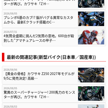
ターが再び。カワサキ「Z H…
2026/08/05
ブレンボ6基のカブ!? 脳がバグる異常なカスタ
ムから、最新Eクラッチ搭載のC…
2026/07/31
4気筒全盛期に挑んだ2気筒の意地。600台が殺
到した”アマチュアレースの甲子…
最新の関連記事(新型バイク(日本車／国産車))
2026/08/06
【黄金の骨格】カワサキ Z250 2027年モデルが
9/5に発売決定! 高級…
2026/08/05
驚異のスーパーチャージャー! 200馬力のモンス
ターが再び。カワサキ「Z H…
2026/08/03