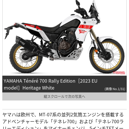
YAMAHA Ténéré 700 Rally Edition［2023 EU
model］Heritage White
(画像 No.1/31)
縦スクロールで次の写真へ
ヤマハは欧州で、MT-07系の並列2気筒エンジンを搭載する
アドベンチャーモデル「テネレ700」および「テネレ700ラ
リーエディション」をマイナーチェンジ。5インチTFTメー