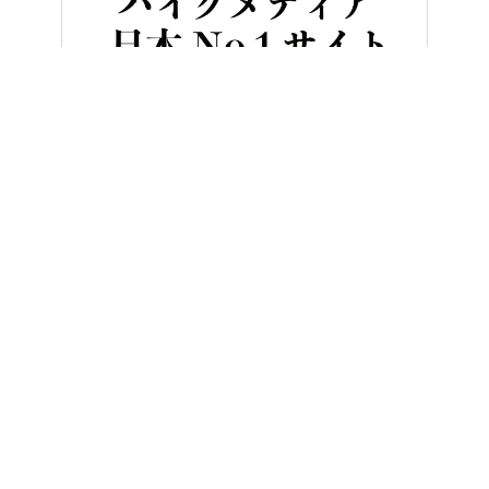
HOME
バイク／オートバイ［新車］
ヤマハ「テネレ700／ラリー
ヤングマシンとは？
ご利用案内
執筆／編集メンバー
プライバシーポリシー
運営会社
お問い合せ
Copyright ©
NAIGAI PUBLISHING CO.,LTD.
All rights reserved.