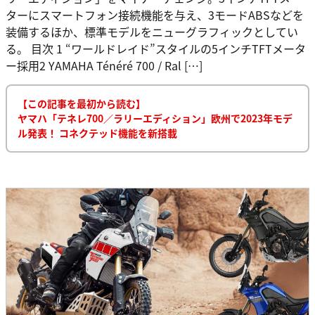
ターにスマートフォン接続機能を与え、3モードABSなどを
装備するほか、標準モデルをニューグラフィックとしてい
る。 目次 1 “ワールドレイド”スタイルの5インチTFTメータ
ー採用2 YAMAHA Ténéré 700 / Ral […]
【この記事を最初から読む】
ヤマハ「テネレ700／ラリーエディション」欧州で2023年モデ
ル発表！ コネクテッド機能を新搭載