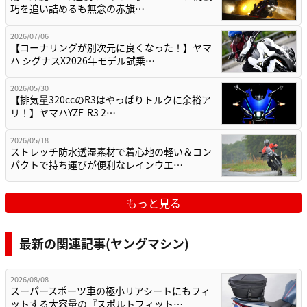
巧を追い詰めるも無念の赤旗…
2026/07/06
【コーナリングが別次元に良くなった！】ヤマ
ハ シグナスX2026年モデル試乗…
2026/05/30
【排気量320ccのR3はやっぱりトルクに余裕ア
リ！】ヤマハYZF-R3 2…
2026/05/18
ストレッチ防水透湿素材で着心地の軽い＆コン
パクトで持ち運びが便利なレインウエ…
もっと見る
最新の関連記事(ヤングマシン)
2026/08/08
スーパースポーツ車の極小リアシートにもフィ
ットする大容量の『スポルトフィット…