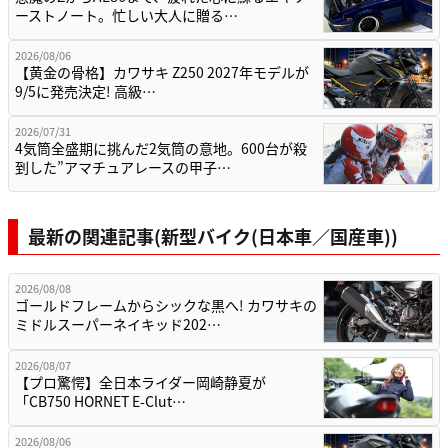
ーストノート。忙しい大人に贈る…
2026/08/06
【黄金の骨格】カワサキ Z250 2027年モデルが
9/5に発売決定! 高級…
2026/07/31
4気筒全盛期に挑んだ2気筒の意地。600台が殺
到した”アマチュアレースの甲子…
最新の関連記事(新型バイク(日本車／国産車))
2026/08/08
ゴールドフレームからシックな黒へ! カワサキの
ミドルスーパーネイキッド202…
2026/08/07
【プロ驚愕】全日本ライダー岡崎静夏が
「CB750 HORNET E-Clut…
2026/08/06