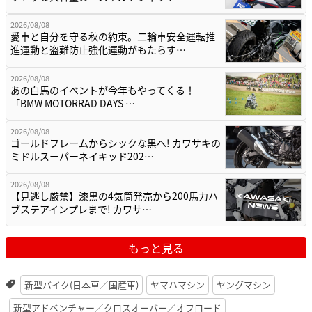
2026/08/08
愛車と自分を守る秋の約束。二輪車安全運転推
進運動と盗難防止強化運動がもたらす…
2026/08/08
あの白馬のイベントが今年もやってくる！
「BMW MOTORRAD DAYS …
2026/08/08
ゴールドフレームからシックな黒へ! カワサキの
ミドルスーパーネイキッド202…
2026/08/08
【見逃し厳禁】漆黒の4気筒発売から200馬力ハ
ブステアインプレまで! カワサ…
もっと見る
新型バイク(日本車／国産車)
ヤマハマシン
ヤングマシン
新型アドベンチャー／クロスオーバー／オフロード