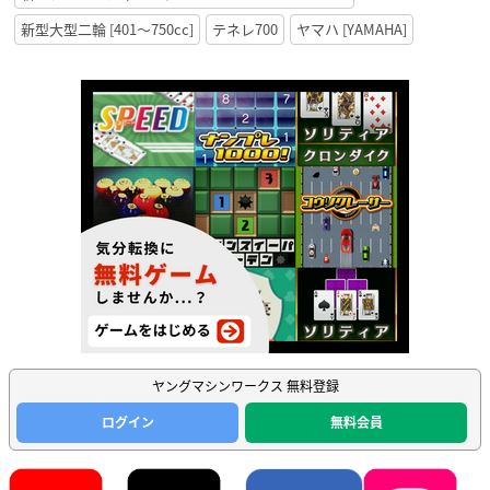
新型大型二輪 [401〜750cc]
テネレ700
ヤマハ [YAMAHA]
ヤングマシンワークス 無料登録
ログイン
無料会員