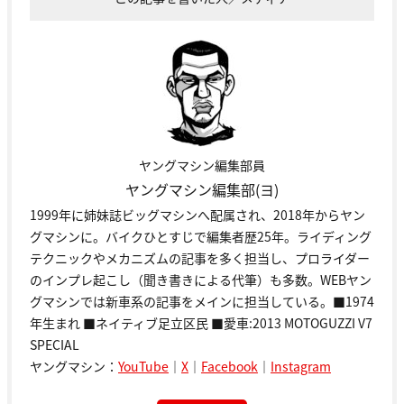
ヤングマシン編集部員
ヤングマシン編集部(ヨ)
1999年に姉妹誌ビッグマシンへ配属され、2018年からヤン
グマシンに。バイクひとすじで編集者歴25年。ライディング
テクニックやメカニズムの記事を多く担当し、プロライダー
のインプレ起こし（聞き書きによる代筆）も多数。WEBヤン
グマシンでは新車系の記事をメインに担当している。■1974
年生まれ ■ネイティブ足立区民 ■愛車:2013 MOTOGUZZI V7
SPECIAL
ヤングマシン：
YouTube
｜
X
｜
Facebook
｜
Instagram