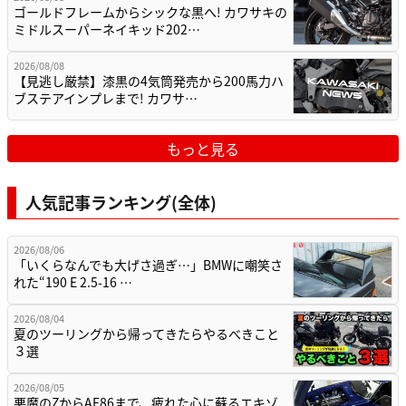
ゴールドフレームからシックな黒へ! カワサキの
ミドルスーパーネイキッド202…
2026/08/08
【見逃し厳禁】漆黒の4気筒発売から200馬力ハ
ブステアインプレまで! カワサ…
もっと見る
人気記事ランキング(全体)
2026/08/06
「いくらなんでも大げさ過ぎ…」BMWに嘲笑さ
れた“190 E 2.5-16 …
2026/08/04
夏のツーリングから帰ってきたらやるべきこと
３選
2026/08/05
悪魔のZからAE86まで、疲れた心に蘇るエキゾ