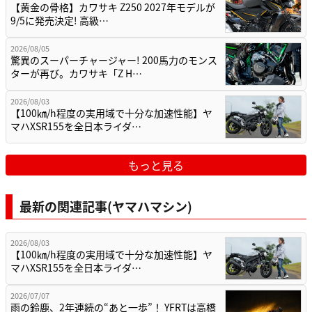
【黄金の骨格】カワサキ Z250 2027年モデルが
9/5に発売決定! 高級…
2026/08/05
驚異のスーパーチャージャー! 200馬力のモンス
ターが再び。カワサキ「Z H…
2026/08/03
【100㎞/h程度の実用域で十分な加速性能】ヤ
マハXSR155を全日本ライダ…
もっと見る
最新の関連記事(ヤマハマシン)
2026/08/03
【100㎞/h程度の実用域で十分な加速性能】ヤ
マハXSR155を全日本ライダ…
2026/07/07
雨の鈴鹿、2年連続の“あと一歩”！ YFRTは高橋