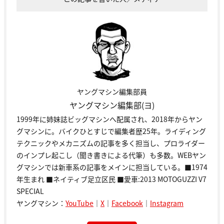
ヤングマシン編集部員
ヤングマシン編集部(ヨ)
1999年に姉妹誌ビッグマシンへ配属され、2018年からヤン
グマシンに。バイクひとすじで編集者歴25年。ライディング
テクニックやメカニズムの記事を多く担当し、プロライダー
のインプレ起こし（聞き書きによる代筆）も多数。WEBヤン
グマシンでは新車系の記事をメインに担当している。■1974
年生まれ ■ネイティブ足立区民 ■愛車:2013 MOTOGUZZI V7
SPECIAL
ヤングマシン：
YouTube
｜
X
｜
Facebook
｜
Instagram