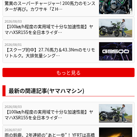
驚異のスーパーチャージャー! 200馬力のモンス
ターが再び。カワサキ「Z H…
2026/08/03
【100㎞/h程度の実用域で十分な加速性能】ヤ
マハXSR155を全日本ライダ…
2026/08/01
【スクープ的中】27.76馬力＆43.3Nmのモリモ
リトルク。大排気量シング…
もっと見る
最新の関連記事(ヤマハマシン)
2026/08/03
【100㎞/h程度の実用域で十分な加速性能】ヤ
マハXSR155を全日本ライダ…
2026/07/07
雨の鈴鹿、2年連続の“あと一歩”！ YFRTは高橋