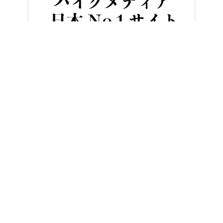
HOME
バイク／オートバイ［新車］
ヤマハ「テネレ700／ラリー
ヤングマシンとは？
ご利用案内
執筆／編集メンバー
プライバシーポリシー
運営会社
お問い合せ
Copyright ©
NAIGAI PUBLISHING CO.,LTD.
All rights reserved.