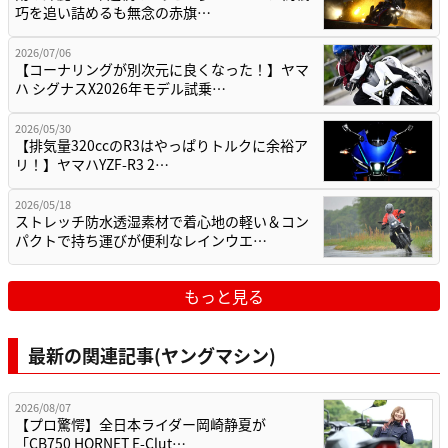
巧を追い詰めるも無念の赤旗…
2026/07/06
【コーナリングが別次元に良くなった！】ヤマ
ハ シグナスX2026年モデル試乗…
2026/05/30
【排気量320ccのR3はやっぱりトルクに余裕ア
リ！】ヤマハYZF-R3 2…
2026/05/18
ストレッチ防水透湿素材で着心地の軽い＆コン
パクトで持ち運びが便利なレインウエ…
もっと見る
最新の関連記事(ヤングマシン)
2026/08/07
【プロ驚愕】全日本ライダー岡崎静夏が
「CB750 HORNET E-Clut…