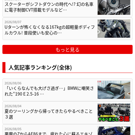
スクーターがシフトダウンの時代へ!? 幻の名車
に電子制御CVT搭載モデルなど…
2026/08/07
Uターンが怖くなくなる167kgの超軽量ボディフ
ルカウル! 普段使いも安心の…
もっと見る
人気記事ランキング(全体)
2026/08/06
「いくらなんでも大げさ過ぎ…」BMWに嘲笑さ
れた“190 E 2.5-16 …
2026/08/04
夏のツーリングから帰ってきたらやるべきこと
３選
2026/08/05
悪魔のZからAE86まで、疲れた心に蘇るエキゾ