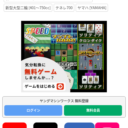
新型大型二輪 [401〜750cc]
テネレ700
ヤマハ [YAMAHA]
ヤングマシンワークス 無料登録
ログイン
無料会員