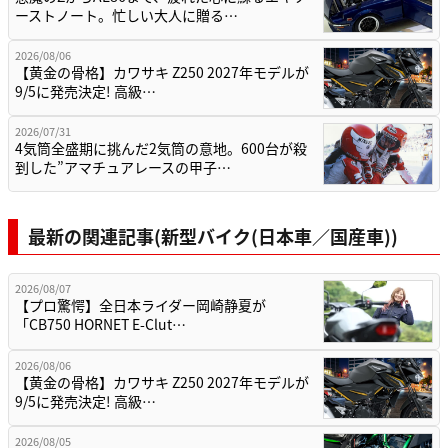
ーストノート。忙しい大人に贈る…
2026/08/06
【黄金の骨格】カワサキ Z250 2027年モデルが
9/5に発売決定! 高級…
2026/07/31
4気筒全盛期に挑んだ2気筒の意地。600台が殺
到した”アマチュアレースの甲子…
最新の関連記事(新型バイク(日本車／国産車))
2026/08/07
【プロ驚愕】全日本ライダー岡崎静夏が
「CB750 HORNET E-Clut…
2026/08/06
【黄金の骨格】カワサキ Z250 2027年モデルが
9/5に発売決定! 高級…
2026/08/05