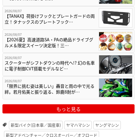
2026/08/07
【TANAX】荷掛けフックとプレートガードの両
立！タナックスのプレートフック…
2026/08/07
【2026夏】高速道路SA・PAの絶品ドライブグ
ルメ＆限定スイーツ決定版！三…
2026/08/07
スクーターがシフトダウンの時代へ!? 幻の名車
に電子制御CVT搭載モデルなど…
2026/08/07
「限界に挑む姿は美しい」轟音と雨の中で光る
絆。若月佑美と振り返る、鈴鹿8耐が…
もっと見る
新型バイク(日本車／国産車)
ヤマハマシン
ヤングマシン
新型アドベンチャー／クロスオーバー／オフロード