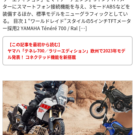
ターにスマートフォン接続機能を与え、3モードABSなどを
装備するほか、標準モデルをニューグラフィックとしてい
る。 目次 1 “ワールドレイド”スタイルの5インチTFTメータ
ー採用2 YAMAHA Ténéré 700 / Ral […]
【この記事を最初から読む】
ヤマハ「テネレ700／ラリーエディション」欧州で2023年モデ
ル発表！ コネクテッド機能を新搭載