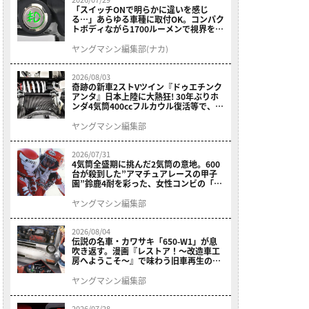
「スイッチONで明らかに違いを感じ
る…」あらゆる車種に取付OK。コンパク
トボディながら1700ルーメンで視界を確
保する［デイトナ・LEDフォグランプユ
ニット プレシャスレイ スモール］
ヤングマシン編集部(ナカ)
2026/08/03
奇跡の新車2ストVツイン『ドゥエチンク
アンタ』日本上陸に大熱狂! 30年ぶりホ
ンダ4気筒400ccフルカウル復活等で、ロ
マン溢れる1ヶ月に【7月ホットなバイク
ニュース振り返り】
ヤングマシン編集部
2026/07/31
4気筒全盛期に挑んだ2気筒の意地。600
台が殺到した”アマチュアレースの甲子
園”鈴鹿4耐を彩った、女性コンビの「ス
ズキGSX400E」が特別展示開始
ヤングマシン編集部
2026/08/04
伝説の名車・カワサキ「650-W1」が息
吹き返す。漫画『レストア！～改造車工
房へようこそ～』で味わう旧車再生のロ
マン
ヤングマシン編集部
2026/07/28