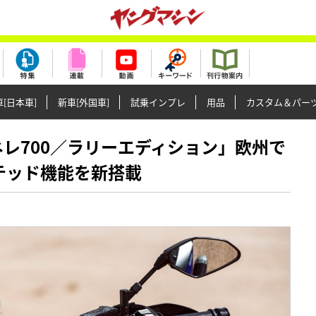
[日本車]
新車[外国車]
試乗インプレ
用品
カスタム＆パー
「テネレ700／ラリーエディション」欧州で
クテッド機能を新搭載