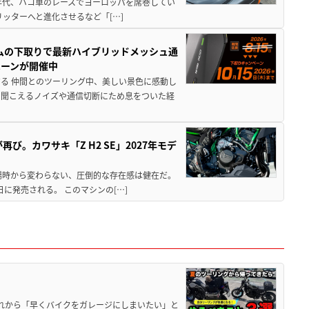
80年代、ハコ車のレースでヨーロッパを席巻してい
5リッターへと進化させるなど「[…]
ムの下取りで最新ハイブリッドメッシュ通
ペーンが開催中
る 仲間とのツーリング中、美しい景色に感動し
ら聞こえるノイズや通信切断にため息をついた経
び。カワサキ「Z H2 SE」2027年モデ
場時から変わらない、圧倒的な存在感は健在だ。
5日に発売される。 このマシンの[…]
と疲れから「早くバイクをガレージにしまいたい」と