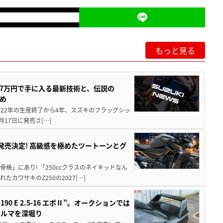
もっと見る
237万円で手に入る最新技術と、伝説の
とめ
 2022年の生産終了から4年、スズキのフラッグシッ
月17日に発売さ[…]
5に発売決定! 高級感を極めたツートーンとグ
骨格」にあり! 「250ccクラスのネイキッドなん
ワサキのZ250の2027[…]
 E 2.5-16 エボⅡ”。オークションでは
クルマを深堀り