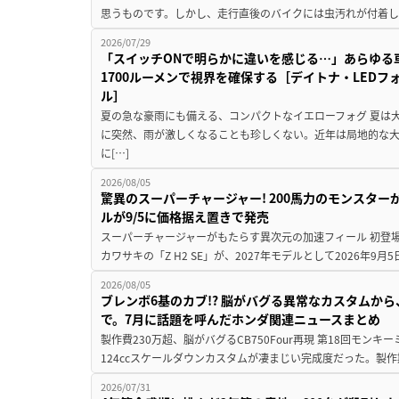
思うものです。しかし、走行直後のバイクには虫汚れが付着し
2026/07/29
「スイッチONで明らかに違いを感じる…」あらゆる
1700ルーメンで視界を確保する［デイトナ・LEDフ
ル］
夏の急な豪雨にも備える、コンパクトなイエローフォグ 夏は
に突然、雨が激しくなることも珍しくない。近年は局地的な
に[…]
2026/08/05
驚異のスーパーチャージャー! 200馬力のモンスターが再
ルが9/5に価格据え置きで発売
スーパーチャージャーがもたらす異次元の加速フィール 初登
カワサキの「Z H2 SE」が、2027年モデルとして2026年9月
2026/08/05
ブレンボ6基のカブ!? 脳がバグる異常なカスタムから、
で。7月に話題を呼んだホンダ関連ニュースまとめ
製作費230万超、脳がバグるCB750Four再現 第18回モンキー
124ccスケールダウンカスタムが凄まじい完成度だった。製作
2026/07/31