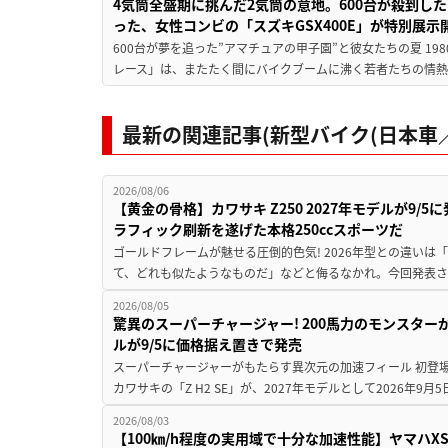
4気筒全盛期に挑んだ2気筒の意地。600台が殺到し
った、女性コンビの「スズキGSX400E」が特別展示
600台が夢を追った”アマチュアの甲子園”と彼女たちの夏 19
レース」は、またたく間にバイクブームに沸く若者たちの情熱の
最新の関連記事(新型バイク(日本車／
2026/08/06
【黄金の骨格】カワサキ Z250 2027年モデルが9/
ラフィック刷新を遂げた本格250ccスポーツだ
ゴールドフレームが魅せる圧倒的色気! 2026年型との違いは「
て、どれも似たようなものだ」などと侮るなかれ。今回発表されたカ
2026/08/05
驚異のスーパーチャージャー! 200馬力のモンスターが再
ルが9/5に価格据え置きで発売
スーパーチャージャーがもたらす異次元の加速フィール 初登
カワサキの「Z H2 SE」が、2027年モデルとして2026年9月
2026/08/03
【100㎞/h程度の実用域で十分な加速性能】ヤマハX