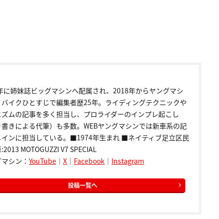
9年に姉妹誌ビッグマシンへ配属され、2018年からヤングマシ
。バイクひとすじで編集者歴25年。ライディングテクニックや
ニズムの記事を多く担当し、プロライダーのインプレ起こし
き書きによる代筆）も多数。WEBヤングマシンでは新車系の記
インに担当している。■1974年生まれ ■ネイティブ足立区民
2013 MOTOGUZZI V7 SPECIAL
グマシン：
YouTube
｜
X
｜
Facebook
｜
Instagram
投稿一覧へ