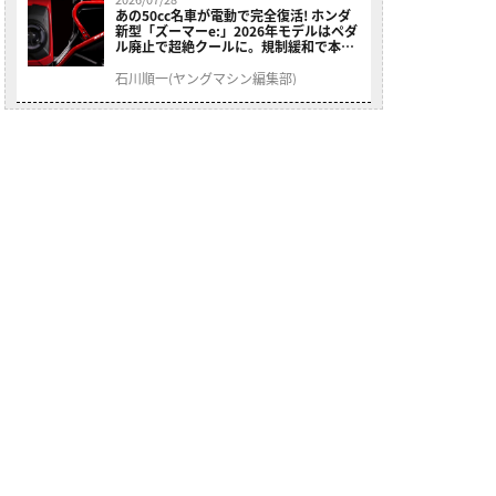
あの50cc名車が電動で完全復活! ホンダ
新型「ズーマーe:」2026年モデルはペダ
ル廃止で超絶クールに。規制緩和で本来
の姿へ【海外】
石川順一(ヤングマシン編集部)