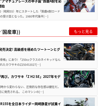
た”アマチュアレースの甲子園”鈴鹿4耐を彩
開始
80（昭和55）年にスタートした「鈴鹿4耐ロード
受け皿となった。1980年代後半[…]
国産車))
もっと見る
5に発売決定! 高級感を極めたツートーンとグ
骨格」にあり! 「250ccクラスのネイキッドなん
ワサキのZ250の2027[…]
び。カワサキ「Z H2 SE」2027年モデ
場時から変わらない、圧倒的な存在感は健在だ。
5日に発売される。 このマシンの[…]
SR155を全日本ライダー岡崎静夏が試乗イ