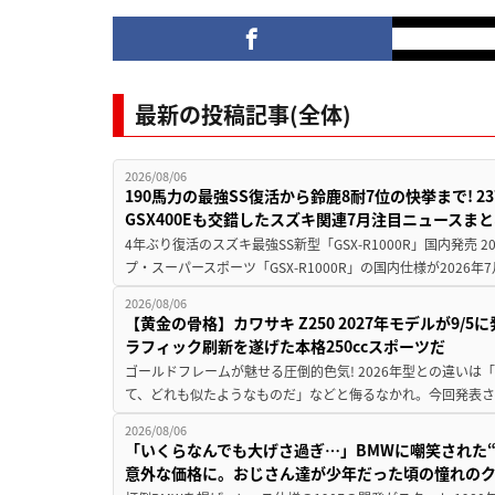
最新の投稿記事(全体)
2026/08/06
190馬力の最強SS復活から鈴鹿8耐7位の快挙まで! 
GSX400Eも交錯したスズキ関連7月注目ニュースま
4年ぶり復活のスズキ最強SS新型「GSX-R1000R」国内発売
プ・スーパースポーツ「GSX-R1000R」の国内仕様が2026年7
2026/08/06
【黄金の骨格】カワサキ Z250 2027年モデルが9/
ラフィック刷新を遂げた本格250ccスポーツだ
ゴールドフレームが魅せる圧倒的色気! 2026年型との違いは「
て、どれも似たようなものだ」などと侮るなかれ。今回発表されたカ
2026/08/06
「いくらなんでも大げさ過ぎ…」BMWに嘲笑された“190
意外な価格に。おじさん達が少年だった頃の憧れの