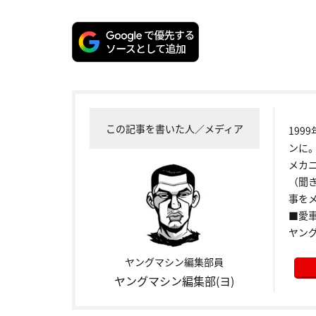
この記事を書いた人／メディア
199
ンに
メカ
（聞
事をメ
■愛車:
ヤン
ヤングマシン編集部員
ヤングマシン編集部(ヨ)