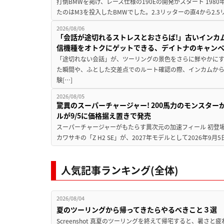
打倒BMWを掲げ、レース仕様の190Eの開発がスタート 19
たのはM3を投入したBMWでした。2.3リッターの直4から2.
2026/08/06
「会話が途切れるストレスとおさらば!」古いインカ
信機種をオトクにゲットできる、デイトナのキャン
「途切れない会話」が、ツーリングの景色をさらに鮮やかにす
た瞬間や、ふとした交差点でのルート確認の際、インカムか
験[…]
2026/08/05
驚異のスーパーチャージャー! 200馬力のモンスターが再
ルが9/5に価格据え置きで発売
スーパーチャージャーがもたらす異次元の加速フィール 初登
カワサキの「Z H2 SE」が、2027年モデルとして2026年9月
人気記事ランキング(全体)
2026/08/04
夏のツーリングから帰ってきたらやるべきこと３選
Screenshot 真夏のツーリングを終えて帰宅すると、暑さ