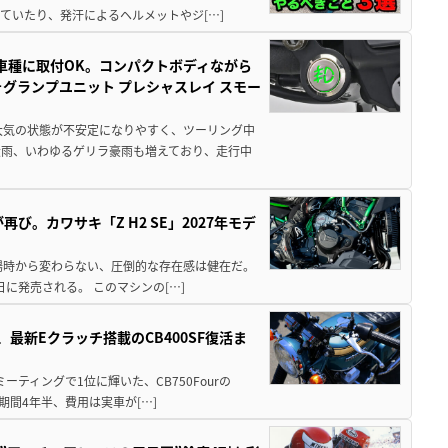
ていたり、発汗によるヘルメットやジ[…]
車種に取付OK。コンパクトボディながら
ォグランプユニット プレシャスレイ スモー
大気の状態が不安定になりやすく、ツーリング中
大雨、いわゆるゲリラ豪雨も増えており、走行中
び。カワサキ「Z H2 SE」2027年モデ
場時から変わらない、圧倒的な存在感は健在だ。
5日に発売される。 このマシンの[…]
最新Eクラッチ搭載のCB400SF復活ま
ミーティングで1位に輝いた、CB750Fourの
期間4年半、費用は実車が[…]