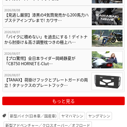
2026/08/08
【見逃し厳禁】漆黒の4気筒発売から200馬力ハ
ブステアインプレまで! カワサ…
2026/08/07
「バイクに積めない」を過去にする！デイトナ
から肘掛け＆高さ調整枕つきの極上ハ…
2026/08/07
【プロ驚愕】全日本ライダー岡崎静夏が
「CB750 HORNET E-Clut…
2026/08/07
【TANAX】荷掛けフックとプレートガードの両
立！タナックスのプレートフック…
もっと見る
新型バイク(日本車／国産車)
ヤマハマシン
ヤングマシン
新型アドベンチャー／クロスオーバー／オフロード