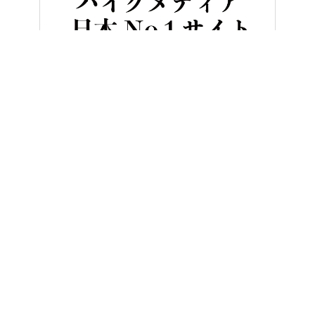
HOME
バイク／オートバイ［新車］
ヤマハ「テネレ700／ラリー
ヤングマシンとは？
ご利用案内
執筆／編集メンバー
プライバシーポリシー
運営会社
お問い合せ
Copyright ©
NAIGAI PUBLISHING CO.,LTD.
All rights reserved.