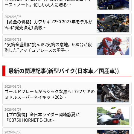
ーストノート。忙しい大人に贈る…
2026/08/06
【黄金の骨格】カワサキ Z250 2027年モデルが
9/5に発売決定! 高級…
2026/07/31
4気筒全盛期に挑んだ2気筒の意地。600台が殺
到した”アマチュアレースの甲子…
最新の関連記事(新型バイク(日本車／国産車))
2026/08/08
ゴールドフレームからシックな黒へ! カワサキの
ミドルスーパーネイキッド202…
2026/08/07
【プロ驚愕】全日本ライダー岡崎静夏が
「CB750 HORNET E-Clut…
2026/08/06