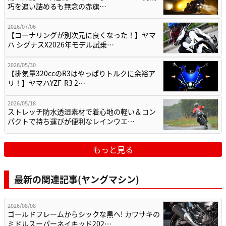
巧を追い詰めるも無念の赤旗…
2026/07/06
【コーナリングが別次元に良くなった！】ヤマ
ハ シグナスX2026年モデル試乗…
2026/05/30
【排気量320ccのR3はやっぱりトルクに余裕ア
リ！】ヤマハYZF-R3 2…
2026/05/18
ストレッチ防水透湿素材で着心地の軽い＆コン
パクトで持ち運びが便利なレインウエ…
もっと見る
最新の関連記事(ヤングマシン)
2026/08/08
ゴールドフレームからシックな黒へ! カワサキの
ミドルスーパーネイキッド202…