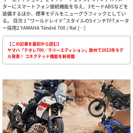
ターにスマートフォン接続機能を与え、3モードABSなどを
装備するほか、標準モデルをニューグラフィックとしてい
る。 目次 1 “ワールドレイド”スタイルの5インチTFTメータ
ー採用2 YAMAHA Ténéré 700 / Ral […]
【この記事を最初から読む】
ヤマハ「テネレ700／ラリーエディション」欧州で2023年モデ
ル発表！ コネクテッド機能を新搭載