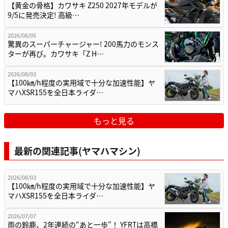
【黄金の骨格】カワサキ Z250 2027年モデルが
9/5に発売決定! 高級…
2026/08/05
驚異のスーパーチャージャー! 200馬力のモンス
ターが再び。カワサキ「Z H…
2026/08/03
【100㎞/h程度の実用域で十分な加速性能】ヤ
マハXSR155を全日本ライダ…
もっと見る
最新の関連記事(ヤマハマシン)
2026/08/03
【100㎞/h程度の実用域で十分な加速性能】ヤ
マハXSR155を全日本ライダ…
2026/07/07
雨の鈴鹿、2年連続の“あと一歩”！ YFRTは高橋