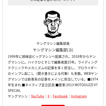
ヤングマシン編集部員
ヤングマシン編集部(ヨ)
1999年に姉妹誌ビッグマシンへ配属され、2018年からヤン
グマシンに。バイクひとすじで編集者歴25年。ライディング
テクニックやメカニズムの記事を多く担当し、プロライダー
のインプレ起こし（聞き書きによる代筆）も多数。WEBヤン
グマシンでは新車系の記事をメインに担当している。■1974
年生まれ ■ネイティブ足立区民 ■愛車:2013 MOTOGUZZI V7
SPECIAL
ヤングマシン：
YouTube
｜
X
｜
Facebook
｜
Instagram