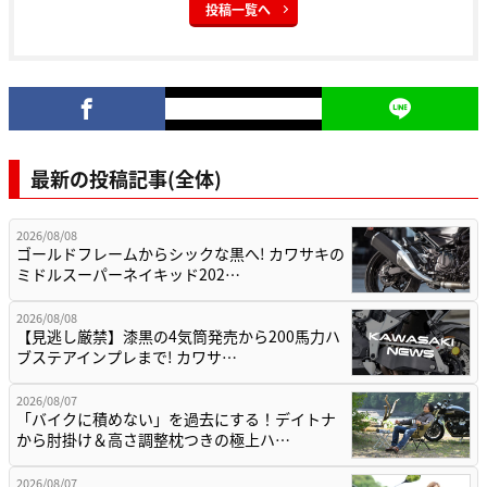
投稿一覧へ
最新の投稿記事(全体)
2026/08/08
ゴールドフレームからシックな黒へ! カワサキの
ミドルスーパーネイキッド202…
2026/08/08
【見逃し厳禁】漆黒の4気筒発売から200馬力ハ
ブステアインプレまで! カワサ…
2026/08/07
「バイクに積めない」を過去にする！デイトナ
から肘掛け＆高さ調整枕つきの極上ハ…
2026/08/07