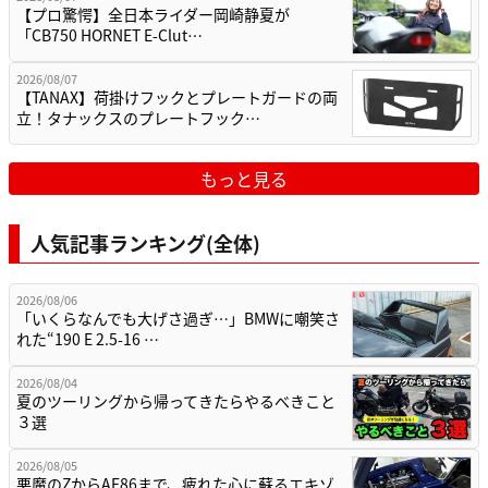
【プロ驚愕】全日本ライダー岡崎静夏が
「CB750 HORNET E-Clut…
2026/08/07
【TANAX】荷掛けフックとプレートガードの両
立！タナックスのプレートフック…
もっと見る
人気記事ランキング(全体)
2026/08/06
「いくらなんでも大げさ過ぎ…」BMWに嘲笑さ
れた“190 E 2.5-16 …
2026/08/04
夏のツーリングから帰ってきたらやるべきこと
３選
2026/08/05
悪魔のZからAE86まで、疲れた心に蘇るエキゾ