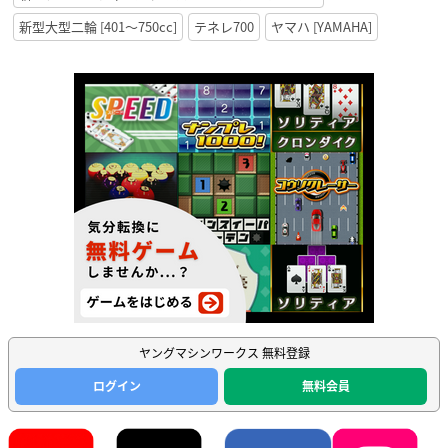
新型大型二輪 [401〜750cc]
テネレ700
ヤマハ [YAMAHA]
ヤングマシンワークス 無料登録
ログイン
無料会員