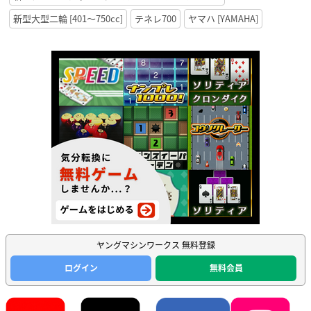
新型大型二輪 [401〜750cc]
テネレ700
ヤマハ [YAMAHA]
ヤングマシンワークス 無料登録
ログイン
無料会員