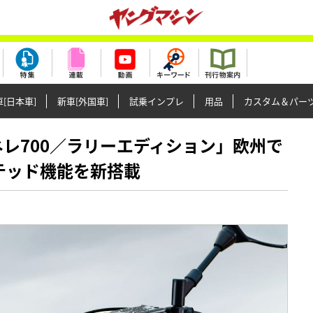
[日本車]
新車[外国車]
試乗インプレ
用品
カスタム＆パー
「テネレ700／ラリーエディション」欧州で
クテッド機能を新搭載