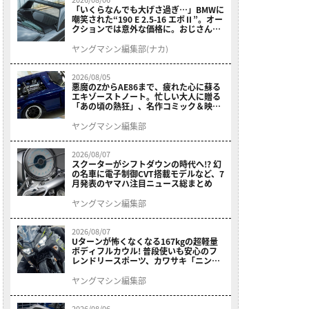
「いくらなんでも大げさ過ぎ…」BMWに
嘲笑された“190 E 2.5-16 エボⅡ”。オー
クションでは意外な価格に。おじさん達
が少年だった頃の憧れのクルマを深堀り
ヤングマシン編集部(ナカ)
2026/08/05
悪魔のZからAE86まで、疲れた心に蘇る
エキゾーストノート。忙しい大人に贈る
「あの頃の熱狂」、名作コミック＆映画
の愛機たちが東京駅地下に期間限定で集
結！
ヤングマシン編集部
2026/08/07
スクーターがシフトダウンの時代へ!? 幻
の名車に電子制御CVT搭載モデルなど、7
月発表のヤマハ注目ニュース総まとめ
ヤングマシン編集部
2026/08/07
Uターンが怖くなくなる167kgの超軽量
ボディフルカウル! 普段使いも安心のフ
レンドリースポーツ、カワサキ「ニンジ
ャ400」2027モデルが価格据え置きで
9/5発売
ヤングマシン編集部
2026/08/06