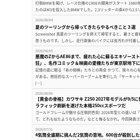
打倒BMWを掲げ、レース仕様の190Eの開発がスタート 19
たのはM3を投入したBMWでした。2.3リッターの直4から2.
2026/08/04
夏のツーリングから帰ってきたらやるべきこと３選
Screenshot 真夏のツーリングを終えて帰宅すると、暑さ
思うものです。しかし、走行直後のバイクには虫汚れが付着し
2026/08/05
悪魔のZからAE86まで、疲れた心に蘇るエキゾース
狂」、名作コミック＆映画の愛機たちが東京駅地下
記憶の底に眠る「あの相棒」たちとの再会 かつて、我々の心
がある。熱狂的なスーパーカーブームを牽引した『サーキット
[…]
2026/08/06
【黄金の骨格】カワサキ Z250 2027年モデルが9/
ラフィック刷新を遂げた本格250ccスポーツだ
ゴールドフレームが魅せる圧倒的色気! 2026年型との違いは「
て、どれも似たようなものだ」などと侮るなかれ。今回発表されたカ
2026/07/31
4気筒全盛期に挑んだ2気筒の意地。600台が殺到し