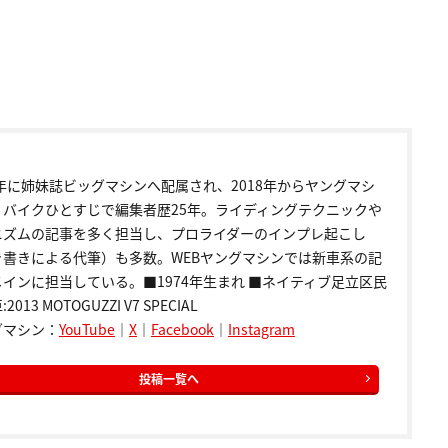
9年に姉妹誌ビッグマシンへ配属され、2018年からヤングマシ
。バイクひとすじで編集者歴25年。ライディングテクニックや
ニズムの記事を多く担当し、プロライダーのインプレ起こし
き書きによる代筆）も多数。WEBヤングマシンでは新車系の記
インに担当している。■1974年生まれ ■ネイティブ足立区民
2013 MOTOGUZZI V7 SPECIAL
グマシン：
YouTube
｜
X
｜
Facebook
｜
Instagram
投稿一覧へ