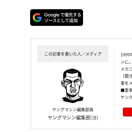
この記事を書いた人／メディア
199
ンに
メカ
（聞
事をメ
■愛車:
ヤン
ヤングマシン編集部員
ヤングマシン編集部(ヨ)