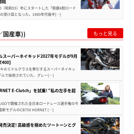
開始
80（昭和55）年にスタートした「鈴鹿4耐ロード
受け皿となった。1980年代後半[…]
国産車))
もっと見る
ルスーパーネイキッド2027年モデルが9月
400】
ワサキのミドルクラスを牽引するスーパーネイキッ
モデルで採用されていた、グレー[…]
T E-Clutch」を試乗! “私の左手を超
SUGOで開催された全日本ロードレース選手権の今
ルのCB750 HORNET […]
5に発売決定! 高級感を極めたツートーンとグ