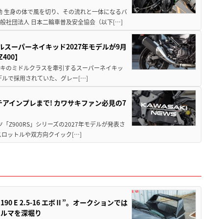
動 生身の体で風を切り、その流れと一体になるバ
社団法人 日本二輪車普及安全協会（以下[…]
ルスーパーネイキッド2027年モデルが9月
400】
ワサキのミドルクラスを牽引するスーパーネイキッ
モデルで採用されていた、グレー[…]
テアインプレまで! カワサキファン必見の7
ツ「Z900RS」シリーズの2027年モデルが発表さ
ロットルや双方向クイック[…]
 E 2.5-16 エボⅡ”。オークションでは
クルマを深堀り