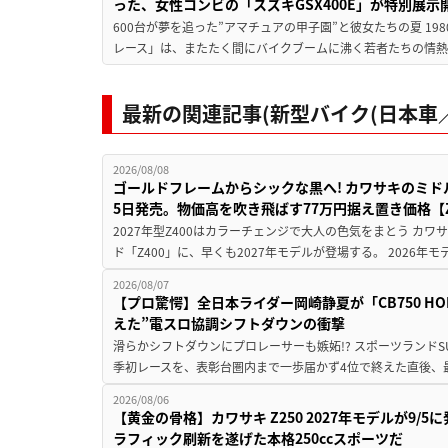
った、女性コンビの「スズキGSX400E」が特別展示
600台が夢を追った”アマチュアの甲子園”と彼女たちの夏 19
レース」は、またたく間にバイクブームに沸く若者たちの情熱の
最新の関連記事(新型バイク(日本車／
2026/08/08
ゴールドフレームからシックな黒へ! カワサキのミド
5日発売。物価高を吹き飛ばす77万円据え置き価格【Z
2027年型Z400はカラーチェンジで大人の色気をまとう カ
ド「Z400」に、早くも2027年モデルが登場する。 2026年
2026/08/07
【プロ驚愕】全日本ライダー岡崎静夏が「CB750 HORNE
えた”電スロ協調シフトダウンの衝撃
滑らかシフトダウンにプロレーサーも嫉妬!? スポーツランド
季初レースを、表彰台圏内まで一歩届かず4位で終えた直後、最新モデ
2026/08/06
【黄金の骨格】カワサキ Z250 2027年モデルが9/
ラフィック刷新を遂げた本格250ccスポーツだ