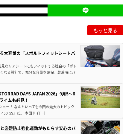
もっと見る
る大容量の『スポルトフィットシートバ
細見なリアシートにもフィットする独自の「ボト
広くなる設計で、充分な容量を確保。装着時にバ
AD DAYS JAPAN 2026」9月5〜6
クライムも必見！
解体ショー！ なんといっても今回の最大のトピック
0 GS」だ。 本国ドイ[…]
動と盗難防止強化運動がもたらす安心のバ