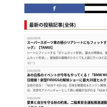
最新の投稿記事(全体)
2026/08/08
スーパースポーツ車の極小リアシートにもフィットす
ッグ』【TANAX】
シートにフィットする「ボトムカット形状」 最大の特徴は、
ムカット形状」。接地部の面積が小さくても上部に行くほど
ッ[…]
2026/08/08
あの白馬のイベントが今年もやってくる！「BMW MOTORR
日開催！新型F450GSの解体ショーに最大28度ヒル
注目の目玉！「NEW F 450 GS」日本お披露目＆エンジン
は、次世代アドベンチャーとして熱い視線が注がれる「NEW F 45
2026/08/08
愛車と自分を守る秋の約束。二輪車安全運転推進運