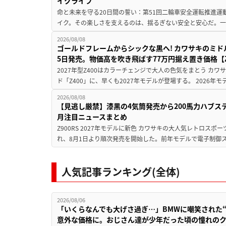
イクライフ
命と未来を守る20日間の誓い：第51回二輪車安全運転推進運
イク。その楽しさを支えるのは、揺るぎない安全と安心だ。一般
2026/08/08
ゴールドフレームからシックな黒へ! カワサキのミド
5日発売。物価高を吹き飛ばす77万円据え置き価格【Z
2027年型Z400はカラーチェンジで大人の色気をまとう カ
ド「Z400」に、早くも2027年モデルが登場する。 2026年
2026/08/08
【見逃し厳禁】漆黒の4気筒発売から200馬力ハブス
月注目ニュースまとめ
Z900RS 2027年モデルに新色 カワサキの大人気レトロスポー
れ、8月1日より順次発売を開始した。前年モデルで電子制御ス
人気記事ランキング(全体)
2026/08/06
「いくらなんでも大げさ過ぎ…」BMWに嘲笑された“190
意外な価格に。おじさん達が少年だった頃の憧れの