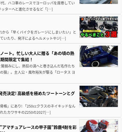
80年代、ハコ車のレースでヨーロッパを席巻してい
5リッターへと進化させるなど「[…]
と疲れから「早くバイクをガレージにしまいたい」と
ていたり、発汗によるヘルメットやジ[…]
トノート。忙しい大人に贈る「あの頃の熱
に期間限定で集結！
を鷲掴みにし、熱狂の渦へと巻き込んだ名作たち
の狼』。主人公・風吹裕矢が駆る「ロータス ヨ
5に発売決定! 高級感を極めたツートーンとグ
骨格」にあり! 「250ccクラスのネイキッドなん
ワサキのZ250の2027[…]
た”アマチュアレースの甲子園”鈴鹿4耐を彩