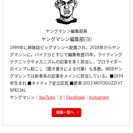
ヤングマシン編集部員
ヤングマシン編集部(ヨ)
1999年に姉妹誌ビッグマシンへ配属され、2018年からヤン
グマシンに。バイクひとすじで編集者歴25年。ライディング
テクニックやメカニズムの記事を多く担当し、プロライダー
のインプレ起こし（聞き書きによる代筆）も多数。WEBヤン
グマシンでは新車系の記事をメインに担当している。■1974
年生まれ ■ネイティブ足立区民 ■愛車:2013 MOTOGUZZI V7
SPECIAL
ヤングマシン：
YouTube
｜
X
｜
Facebook
｜
Instagram
投稿一覧へ