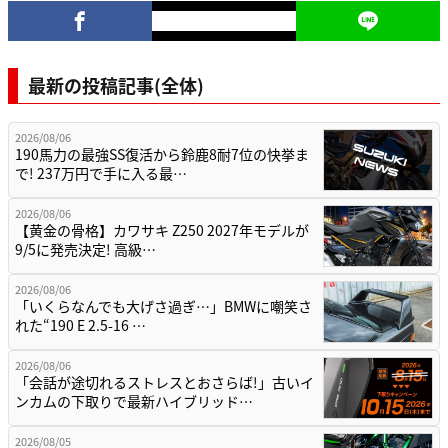
最新の投稿記事(全体)
2026/08/06
190馬力の最強SS復活から鈴鹿8耐7位の快挙ま
で! 237万円で手に入る最…
2026/08/06
【黄金の骨格】カワサキ Z250 2027年モデルが
9/5に発売決定! 高級…
2026/08/06
「いくらなんでも大げさ過ぎ…」BMWに嘲笑さ
れた“190 E 2.5-16 …
2026/08/06
「会話が途切れるストレスとおさらば!」古いイ
ンカムの下取りで最新ハイブリッド…
2026/08/05