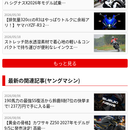
ハ シグナスX2026年モデル試乗…
2026/05/30
【排気量320ccのR3はやっぱりトルクに余裕ア
リ！】ヤマハYZF-R3 2…
2026/05/18
ストレッチ防水透湿素材で着心地の軽い＆コン
パクトで持ち運びが便利なレインウエ…
もっと見る
最新の関連記事(ヤングマシン)
2026/08/06
190馬力の最強SS復活から鈴鹿8耐7位の快挙ま
で! 237万円で手に入る最…
2026/08/06
【黄金の骨格】カワサキ Z250 2027年モデルが
9/5に発売決定! 高級…