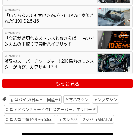
2026/08/06
「いくらなんでも大げさ過ぎ…」BMWに嘲笑さ
れた“190 E 2.5-16 …
2026/08/06
「会話が途切れるストレスとおさらば!」古いイ
ンカムの下取りで最新ハイブリッド…
2026/08/05
驚異のスーパーチャージャー! 200馬力のモンス
ターが再び。カワサキ「Z H…
もっと見る
新型バイク(日本車／国産車)
ヤマハマシン
ヤングマシン
新型アドベンチャー／クロスオーバー／オフロード
新型大型二輪 [401〜750cc]
テネレ700
ヤマハ [YAMAHA]