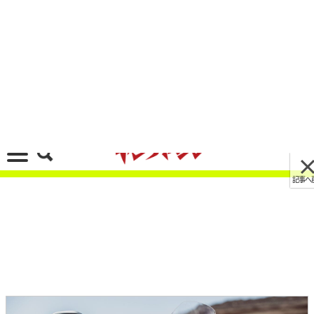
記事へ戻る
[画像 No.18/31]ヤマハ「テネレ700／ラリーエデ
ィション」欧州で2023年モデル発表！ コネクテ
ッド機能を新搭載
2022/11/02