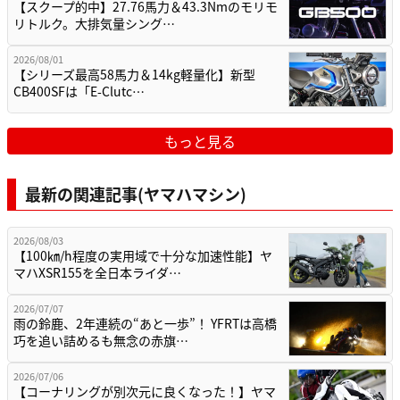
【スクープ的中】27.76馬力＆43.3Nmのモリモ
リトルク。大排気量シング…
2026/08/01
【シリーズ最高58馬力＆14kg軽量化】新型
CB400SFは「E-Clutc…
もっと見る
最新の関連記事(ヤマハマシン)
2026/08/03
【100㎞/h程度の実用域で十分な加速性能】ヤ
マハXSR155を全日本ライダ…
2026/07/07
雨の鈴鹿、2年連続の“あと一歩”！ YFRTは高橋
巧を追い詰めるも無念の赤旗…
2026/07/06
【コーナリングが別次元に良くなった！】ヤマ