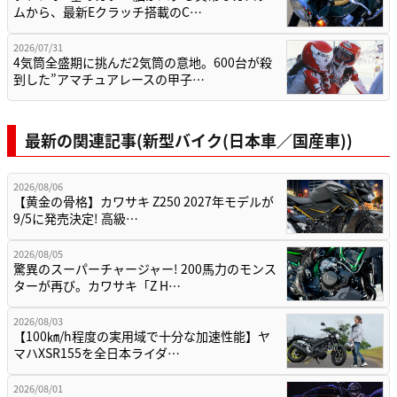
ムから、最新Eクラッチ搭載のC…
2026/07/31
4気筒全盛期に挑んだ2気筒の意地。600台が殺
到した”アマチュアレースの甲子…
最新の関連記事(新型バイク(日本車／国産車))
2026/08/06
【黄金の骨格】カワサキ Z250 2027年モデルが
9/5に発売決定! 高級…
2026/08/05
驚異のスーパーチャージャー! 200馬力のモンス
ターが再び。カワサキ「Z H…
2026/08/03
【100㎞/h程度の実用域で十分な加速性能】ヤ
マハXSR155を全日本ライダ…
2026/08/01