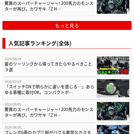
驚異のスーパーチャージャー! 200馬力のモンス
ターが再び。カワサキ「Z H…
もっと見る
人気記事ランキング(全体)
2026/08/04
夏のツーリングから帰ってきたらやるべきこと
３選
2026/07/29
「スイッチONで明らかに違いを感じる…」あら
ゆる車種に取付OK。コンパクトボ…
2026/08/05
驚異のスーパーチャージャー! 200馬力のモンス
ターが再び。カワサキ「Z H…
2026/08/05
ブレンボ6基のカブ!? 脳がバグる異常なカスタ