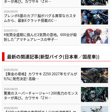
ターが再び。カワサキ「Z H…
2026/08/05
ブレンボ6基のカブ!? 脳がバグる異常なカスタ
ムから、最新Eクラッチ搭載のC…
2026/07/31
4気筒全盛期に挑んだ2気筒の意地。600台が殺
到した”アマチュアレースの甲子…
最新の関連記事(新型バイク(日本車／国産車))
2026/08/06
【黄金の骨格】カワサキ Z250 2027年モデルが
9/5に発売決定! 高級…
2026/08/05
驚異のスーパーチャージャー! 200馬力のモンス
ターが再び。カワサキ「Z H…
2026/08/03
【100㎞/h程度の実用域で十分な加速性能】ヤ