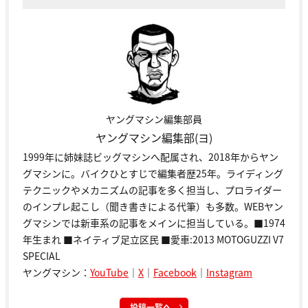
ヤングマシン編集部員
ヤングマシン編集部(ヨ)
1999年に姉妹誌ビッグマシンへ配属され、2018年からヤン
グマシンに。バイクひとすじで編集者歴25年。ライディング
テクニックやメカニズムの記事を多く担当し、プロライダー
のインプレ起こし（聞き書きによる代筆）も多数。WEBヤン
グマシンでは新車系の記事をメインに担当している。■1974
年生まれ ■ネイティブ足立区民 ■愛車:2013 MOTOGUZZI V7
SPECIAL
ヤングマシン：
YouTube
｜
X
｜
Facebook
｜
Instagram
投稿一覧へ