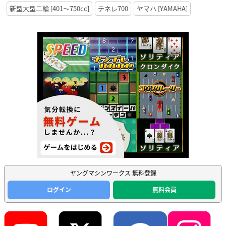
新型大型二輪 [401〜750cc]
テネレ700
ヤマハ [YAMAHA]
ヤングマシンワークス 無料登録
ログイン
無料会員