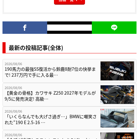
最新の投稿記事(全体)
2026/08/06
190馬力の最強SS復活から鈴鹿8耐7位の快挙ま
で! 237万円で手に入る最…
2026/08/06
【黄金の骨格】カワサキ Z250 2027年モデルが
9/5に発売決定! 高級…
2026/08/06
「いくらなんでも大げさ過ぎ…」BMWに嘲笑さ
れた“190 E 2.5-16 …
2026/08/06