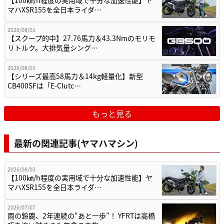
マハXSR155を全日本ライダ…
2026/08/01
【スクープ的中】27.76馬力＆43.3Nmのモリモ
リトルク。大排気量シング…
2026/08/01
【シリーズ最高58馬力＆14kg軽量化】新型
CB400SFは「E-Clutc…
もっと見る
最新の関連記事(ヤマハマシン)
2026/08/03
【100㎞/h程度の実用域で十分な加速性能】ヤ
マハXSR155を全日本ライダ…
2026/07/07
雨の鈴鹿、2年連続の“あと一歩”！ YFRTは高橋