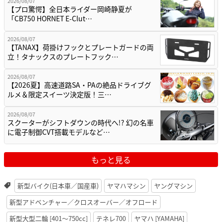
2026/08/07
【プロ驚愕】全日本ライダー岡崎静夏が
「CB750 HORNET E-Clut…
2026/08/07
【TANAX】荷掛けフックとプレートガードの両
立！タナックスのプレートフック…
2026/08/07
【2026夏】高速道路SA・PAの絶品ドライブグ
ルメ＆限定スイーツ決定版！三…
2026/08/07
スクーターがシフトダウンの時代へ!? 幻の名車
に電子制御CVT搭載モデルなど…
もっと見る
新型バイク(日本車／国産車)
ヤマハマシン
ヤングマシン
新型アドベンチャー／クロスオーバー／オフロード
新型大型二輪 [401〜750cc]
テネレ700
ヤマハ [YAMAHA]