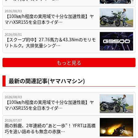
2026/08/03
【100㎞/h程度の実用域で十分な加速性能】ヤ
マハXSR155を全日本ライダ…
2026/08/01
【スクープ的中】27.76馬力＆43.3Nmのモリモ
リトルク。大排気量シング…
もっと見る
最新の関連記事(ヤマハマシン)
2026/08/03
【100㎞/h程度の実用域で十分な加速性能】ヤ
マハXSR155を全日本ライダ…
2026/07/07
雨の鈴鹿、2年連続の“あと一歩”！ YFRTは高橋
巧を追い詰めるも無念の赤旗…