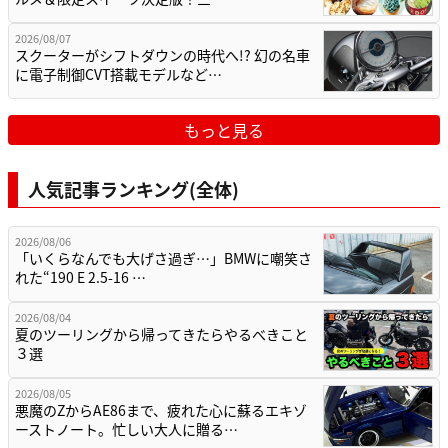
2026/08/07
スクーターがシフトダウンの時代へ!? 幻の名車
に電子制御CVT搭載モデルなど…
もっと見る
人気記事ランキング(全体)
2026/08/06
「いくらなんでも大げさ過ぎ…」BMWに嘲笑さ
れた“190 E 2.5-16 …
2026/08/04
夏のツーリングから帰ってきたらやるべきこと
３選
2026/08/05
悪魔のZからAE86まで、疲れた心に蘇るエキゾ
ーストノート。忙しい大人に贈る…