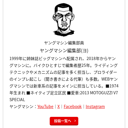
ヤングマシン編集部員
ヤングマシン編集部(ヨ)
1999年に姉妹誌ビッグマシンへ配属され、2018年からヤン
グマシンに。バイクひとすじで編集者歴25年。ライディング
テクニックやメカニズムの記事を多く担当し、プロライダー
のインプレ起こし（聞き書きによる代筆）も多数。WEBヤン
グマシンでは新車系の記事をメインに担当している。■1974
年生まれ ■ネイティブ足立区民 ■愛車:2013 MOTOGUZZI V7
SPECIAL
ヤングマシン：
YouTube
｜
X
｜
Facebook
｜
Instagram
投稿一覧へ