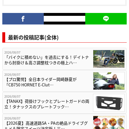
最新の投稿記事(全体)
2026/08/07
「バイクに積めない」を過去にする！デイトナ
から肘掛け＆高さ調整枕つきの極上ハ…
2026/08/07
【プロ驚愕】全日本ライダー岡崎静夏が
「CB750 HORNET E-Clut…
2026/08/07
【TANAX】荷掛けフックとプレートガードの両
立！タナックスのプレートフック…
2026/08/07
【2026夏】高速道路SA・PAの絶品ドライブグ
ルメ＆限定スイーツ決定版！三…