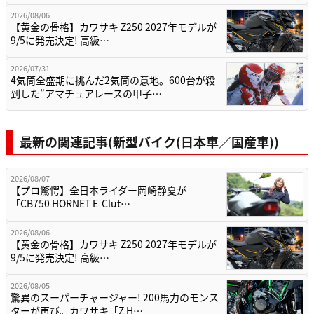
2026/08/06
【黄金の骨格】カワサキ Z250 2027年モデルが
9/5に発売決定! 高級…
2026/07/31
4気筒全盛期に挑んだ2気筒の意地。600台が殺
到した”アマチュアレースの甲子…
最新の関連記事(新型バイク(日本車／国産車))
2026/08/07
【プロ驚愕】全日本ライダー岡崎静夏が
「CB750 HORNET E-Clut…
2026/08/06
【黄金の骨格】カワサキ Z250 2027年モデルが
9/5に発売決定! 高級…
2026/08/05
驚異のスーパーチャージャー! 200馬力のモンス
ターが再び。カワサキ「Z H…