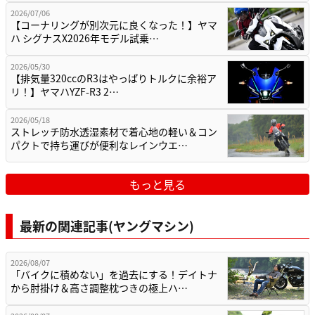
2026/07/06
【コーナリングが別次元に良くなった！】ヤマ
ハ シグナスX2026年モデル試乗…
2026/05/30
【排気量320ccのR3はやっぱりトルクに余裕ア
リ！】ヤマハYZF-R3 2…
2026/05/18
ストレッチ防水透湿素材で着心地の軽い＆コン
パクトで持ち運びが便利なレインウエ…
もっと見る
最新の関連記事(ヤングマシン)
2026/08/07
「バイクに積めない」を過去にする！デイトナ
から肘掛け＆高さ調整枕つきの極上ハ…