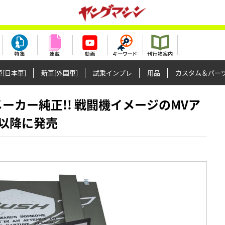
[日本車]
新車[外国車]
試乗インプレ
用品
カスタム＆パー
リでメーカー純正!! 戦闘機イメージのMVア
旬以降に発売