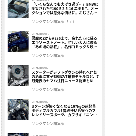
「いくらなんでも大げさ過ぎ…」BMWに
嘲笑された“190 E 2.5-16 エボⅡ”。オー
クションでは意外な価格に。おじさん達
が少年だった頃の憧れのクルマを深堀り
ヤングマシン編集部(ナカ)
2026/08/05
悪魔のZからAE86まで、疲れた心に蘇る
エキゾーストノート。忙しい大人に贈る
「あの頃の熱狂」、名作コミック＆映画
の愛機たちが東京駅地下に期間限定で集
結！
ヤングマシン編集部
2026/08/07
スクーターがシフトダウンの時代へ!? 幻
の名車に電子制御CVT搭載モデルなど、7
月発表のヤマハ注目ニュース総まとめ
ヤングマシン編集部
2026/08/07
Uターンが怖くなくなる167kgの超軽量
ボディフルカウル! 普段使いも安心のフ
レンドリースポーツ、カワサキ「ニンジ
ャ400」2027モデルが価格据え置きで
9/5発売
ヤングマシン編集部
2026/08/06