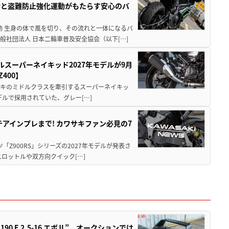
動と盗難防止強化運動がもたらす安心のバ
動 生身の体で風を切り、その流れと一体になるバ
社団法人 日本二輪車普及安全協会（以下[…]
ルスーパーネイキッド2027年モデルが9月
400】
ワサキのミドルクラスを牽引するスーパーネイキッ
モデルで採用されていた、グレー[…]
テアインプレまで! カワサキファン必見の7
ツ「Z900RS」シリーズの2027年モデルが発表さ
ロットルや双方向クイック[…]
 E 2.5-16 エボⅡ”。オークションでは