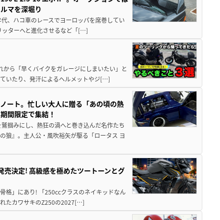
クルマを深堀り
80年代、ハコ車のレースでヨーロッパを席巻してい
5リッターへと進化させるなど「[…]
と疲れから「早くバイクをガレージにしまいたい」と
ていたり、発汗によるヘルメットやジ[…]
トノート。忙しい大人に贈る「あの頃の熱
に期間限定で集結！
を鷲掴みにし、熱狂の渦へと巻き込んだ名作たち
の狼』。主人公・風吹裕矢が駆る「ロータス ヨ
5に発売決定! 高級感を極めたツートーンとグ
骨格」にあり! 「250ccクラスのネイキッドなん
ワサキのZ250の2027[…]