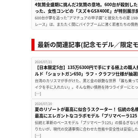
4気筒全盛期に挑んだ2気筒の意地。600台が殺到し
った、女性コンビの「スズキGSX400E」が特別展示
600台が夢を追った”アマチュアの甲子園”と彼女たちの夏 19
レース」は、またたく間にバイクブームに沸く若者たちの情熱の
最新の関連記事(記念モデル／限定モ
2026/07/21
【日本限定5台】135万6300円で手にする極上の
ルド「ショットガン650」ラフ・クラフツ仕様が抽選
台湾のカリスマが手がけた、黒と金の妖艶な世界 「誰も乗っ
イクを手に入れたい」。そんな熱い情熱を持つライダーにとっ
[…]
2026/07/20
夏のリゾートが最高に似合うスクーター！ 伝統の名
最高にエレガントなコラボモデル「プリマベーラ125
伝統と革新のベースモデル「プリマベーラ125」の揺るぎない
りたいが、現代の交通事情に合わせた性能や安全性は妥協し
[…]