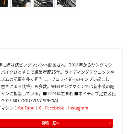
9年に姉妹誌ビッグマシンへ配属され、2018年からヤングマシ
。バイクひとすじで編集者歴25年。ライディングテクニックや
ニズムの記事を多く担当し、プロライダーのインプレ起こし
き書きによる代筆）も多数。WEBヤングマシンでは新車系の記
インに担当している。■1974年生まれ ■ネイティブ足立区民
2013 MOTOGUZZI V7 SPECIAL
グマシン：
YouTube
｜
X
｜
Facebook
｜
Instagram
投稿一覧へ