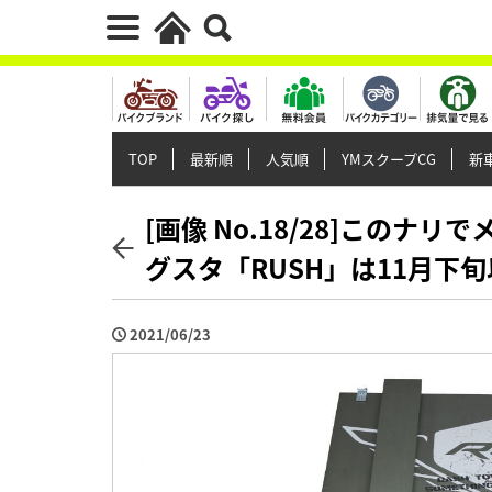
TOP
最新順
人気順
YMスクープCG
新車
[画像 No.18/28]このナ
グスタ「RUSH」は11月下
2021/06/23