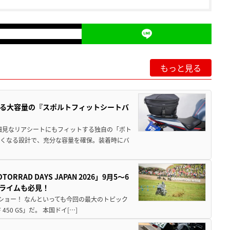
もっと見る
る大容量の『スポルトフィットシートバ
細見なリアシートにもフィットする独自の「ボト
広くなる設計で、充分な容量を確保。装着時にバ
AD DAYS JAPAN 2026」9月5〜6
クライムも必見！
解体ショー！ なんといっても今回の最大のトピック
0 GS」だ。 本国ドイ[…]