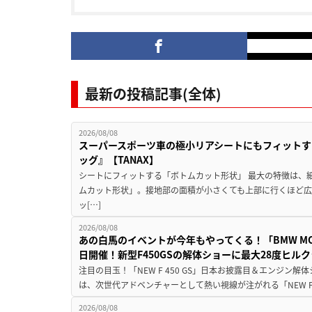
最新の投稿記事(全体)
2026/08/08
スーパースポーツ車の極小リアシートにもフィットす
ッグ』【TANAX】
シートにフィットする「ボトムカット形状」 最大の特徴は、
ムカット形状」。接地部の面積が小さくても上部に行くほど
ッ[…]
2026/08/08
あの白馬のイベントが今年もやってくる！「BMW MOTORR
日開催！新型F450GSの解体ショーに最大28度ヒル
注目の目玉！「NEW F 450 GS」日本お披露目＆エンジン
は、次世代アドベンチャーとして熱い視線が注がれる「NEW F 45
2026/08/08