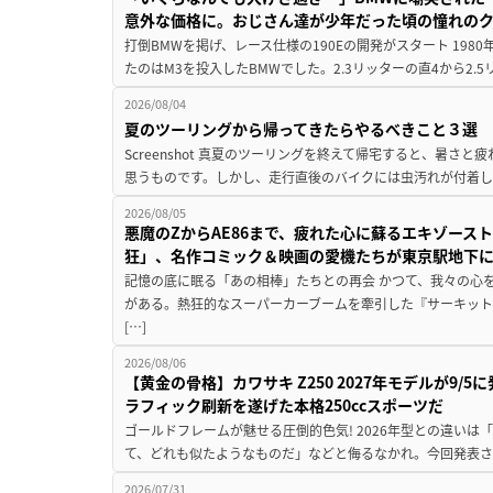
意外な価格に。おじさん達が少年だった頃の憧れの
打倒BMWを掲げ、レース仕様の190Eの開発がスタート 19
たのはM3を投入したBMWでした。2.3リッターの直4から2.
2026/08/04
夏のツーリングから帰ってきたらやるべきこと３選
Screenshot 真夏のツーリングを終えて帰宅すると、暑さ
思うものです。しかし、走行直後のバイクには虫汚れが付着し
2026/08/05
悪魔のZからAE86まで、疲れた心に蘇るエキゾース
狂」、名作コミック＆映画の愛機たちが東京駅地下
記憶の底に眠る「あの相棒」たちとの再会 かつて、我々の心
がある。熱狂的なスーパーカーブームを牽引した『サーキット
[…]
2026/08/06
【黄金の骨格】カワサキ Z250 2027年モデルが9/
ラフィック刷新を遂げた本格250ccスポーツだ
ゴールドフレームが魅せる圧倒的色気! 2026年型との違いは「
て、どれも似たようなものだ」などと侮るなかれ。今回発表されたカ
2026/07/31