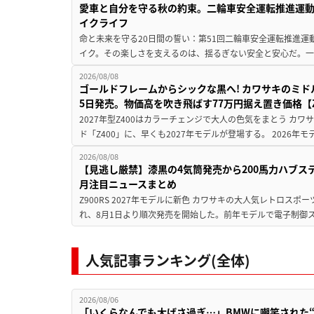
愛車と自分を守る秋の約束。二輪車安全運転推進運
イクライフ
命と未来を守る20日間の誓い：第51回二輪車安全運転推進運
イク。その楽しさを支えるのは、揺るぎない安全と安心だ。一般
2026/08/08
ゴールドフレームからシックな黒へ! カワサキのミド
5日発売。物価高を吹き飛ばす77万円据え置き価格【Z
2027年型Z400はカラーチェンジで大人の色気をまとう カ
ド「Z400」に、早くも2027年モデルが登場する。 2026年
2026/08/08
【見逃し厳禁】漆黒の4気筒発売から200馬力ハブス
月注目ニュースまとめ
Z900RS 2027年モデルに新色 カワサキの大人気レトロスポー
れ、8月1日より順次発売を開始した。前年モデルで電子制御ス
人気記事ランキング(全体)
2026/08/06
「いくらなんでも大げさ過ぎ…」BMWに嘲笑された“190