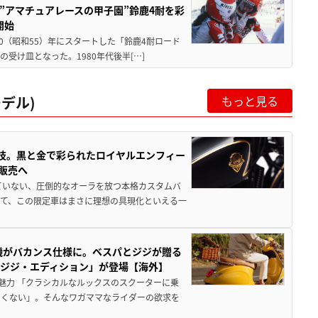
た”アマチュアレースの甲子園”鈴鹿4耐を彩
開始
80（昭和55）年にスタートした「鈴鹿4耐ロード
受け皿となった。1980年代後半[…]
デル)
もっと見る
職人技。黒と金で彩られたロイヤルエンフィー
販売へ
ていない、圧倒的なオーラを放つ本格カスタムバ
て、この限定車はまさに理想の具現化といえる一
機がバカンス仕様に。ベスパとジジが贈る
 ジジ・エディション」が登場【海外】
魅力 「クラシカルなルックスのスクーターに乗
たくない」。そんなワガママなライダーの欲求を