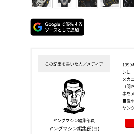
この記事を書いた人／メディア
199
ンに
メカ
（聞
事をメ
■愛車:
ヤン
ヤングマシン編集部員
ヤングマシン編集部(ヨ)