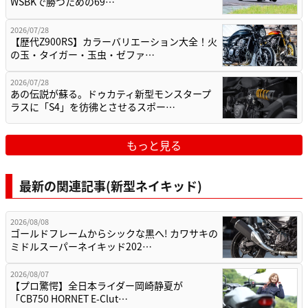
WSBKで勝つための69…
2026/07/28
【歴代Z900RS】カラーバリエーション大全！火
の玉・タイガー・玉虫・ゼファ…
2026/07/28
あの伝説が蘇る。ドゥカティ新型モンスタープ
ラスに「S4」を彷彿とさせるスポー…
もっと見る
最新の関連記事(新型ネイキッド)
2026/08/08
ゴールドフレームからシックな黒へ! カワサキの
ミドルスーパーネイキッド202…
2026/08/07
【プロ驚愕】全日本ライダー岡崎静夏が
「CB750 HORNET E-Clut…