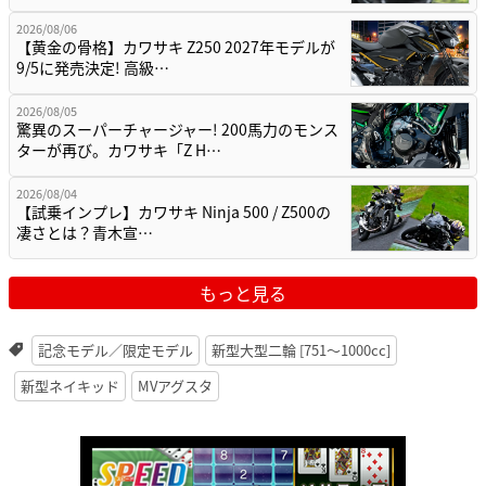
2026/08/06
【黄金の骨格】カワサキ Z250 2027年モデルが
9/5に発売決定! 高級…
2026/08/05
驚異のスーパーチャージャー! 200馬力のモンス
ターが再び。カワサキ「Z H…
2026/08/04
【試乗インプレ】カワサキ Ninja 500 / Z500の
凄さとは？青木宣…
もっと見る
記念モデル／限定モデル
新型大型二輪 [751〜1000cc]
新型ネイキッド
MVアグスタ