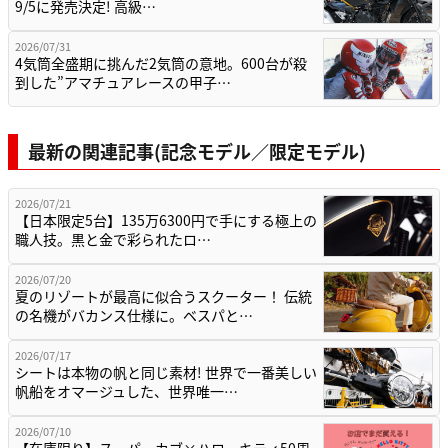
9/5に発売決定! 高級…
2026/07/31
4気筒全盛期に挑んだ2気筒の意地。600台が殺
到した”アマチュアレースの甲子…
最新の関連記事(記念モデル／限定モデル)
2026/07/21
【日本限定5台】135万6300円で手にする極上の
職人技。黒と金で彩られたロ…
2026/07/20
夏のリゾートが最高に似合うスクーター！ 伝統
の名機がバカンス仕様に。ベスパと…
2026/07/17
シートは本物の帆と同じ素材! 世界で一番美しい
帆船をオマージュした、世界唯一…
2026/07/10