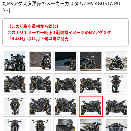
たMVアグスタ渾身のメーカーカスタム2 MV AGUSTA RU
[…]
【この記事を最初から読む】
このナリでメーカー純正!! 戦闘機イメージのMVアグスタ
「RUSH」は11月下旬以降に発売