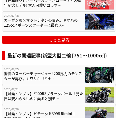
【在庫限り】スーパーカブ×ハローキティ50周
年記念モデル! 大人可愛いコラボ…
2026/07/08
カーボン調×マットチタンの凄み。ヤマハの
125ccスポーツスクーターに最強ス…
もっと見る
最新の関連記事(新型大型二輪 [751〜1000cc])
2026/08/05
驚異のスーパーチャージャー! 200馬力のモンス
ターが再び。カワサキ「Z H…
2026/07/31
【試乗インプレ】Z900RSブラックボール「見た
目は変わらないのに乗ると別モ…
2026/07/30
【試乗インプレ】ビモータ KB998 Rimini｜