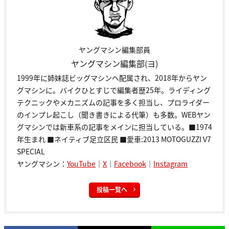
ヤングマシン編集部員
ヤングマシン編集部(ヨ)
1999年に姉妹誌ビッグマシンへ配属され、2018年からヤン
グマシンに。バイクひとすじで編集者歴25年。ライディング
テクニックやメカニズムの記事を多く担当し、プロライダー
のインプレ起こし（聞き書きによる代筆）も多数。WEBヤン
グマシンでは新車系の記事をメインに担当している。■1974
年生まれ ■ネイティブ足立区民 ■愛車:2013 MOTOGUZZI V7
SPECIAL
ヤングマシン：
YouTube
｜
X
｜
Facebook
｜
Instagram
投稿一覧へ