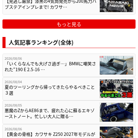
【見逃し厳禁】漆黒の4気筒発売から200馬力ハ
ブステアインプレまで! カワサ…
もっと見る
人気記事ランキング(全体)
2026/08/06
「いくらなんでも大げさ過ぎ…」BMWに嘲笑さ
れた“190 E 2.5-16 …
2026/08/04
夏のツーリングから帰ってきたらやるべきこと
３選
2026/08/05
悪魔のZからAE86まで、疲れた心に蘇るエキゾ
ーストノート。忙しい大人に贈る…
2026/08/06
【黄金の骨格】カワサキ Z250 2027年モデルが