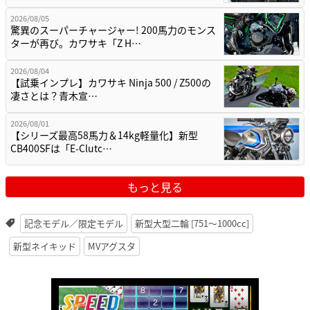
2026/08/05
驚異のスーパーチャージャー! 200馬力のモンス
ターが再び。カワサキ「Z H…
2026/08/04
【試乗インプレ】カワサキ Ninja 500 / Z500の
凄さとは？青木宣…
2026/08/01
【シリーズ最高58馬力＆14kg軽量化】新型
CB400SFは「E-Clutc…
もっと見る
記念モデル／限定モデル
新型大型二輪 [751〜1000cc]
新型ネイキッド
MVアグスタ