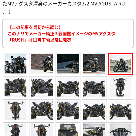
たMVアグスタ渾身のメーカーカスタム2 MV AGUSTA RU
[…]
【この記事を最初から読む】
このナリでメーカー純正!! 戦闘機イメージのMVアグスタ
「RUSH」は11月下旬以降に発売