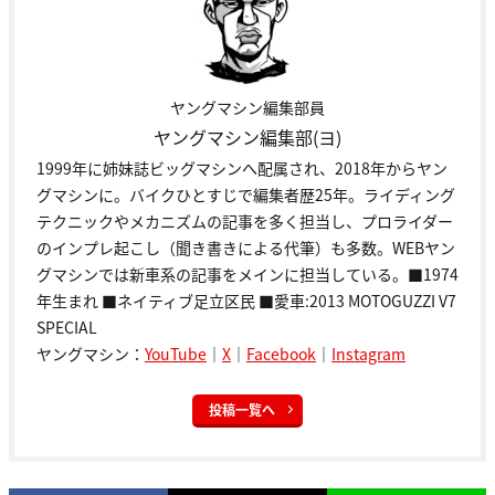
ヤングマシン編集部員
ヤングマシン編集部(ヨ)
1999年に姉妹誌ビッグマシンへ配属され、2018年からヤン
グマシンに。バイクひとすじで編集者歴25年。ライディング
テクニックやメカニズムの記事を多く担当し、プロライダー
のインプレ起こし（聞き書きによる代筆）も多数。WEBヤン
グマシンでは新車系の記事をメインに担当している。■1974
年生まれ ■ネイティブ足立区民 ■愛車:2013 MOTOGUZZI V7
SPECIAL
ヤングマシン：
YouTube
｜
X
｜
Facebook
｜
Instagram
投稿一覧へ