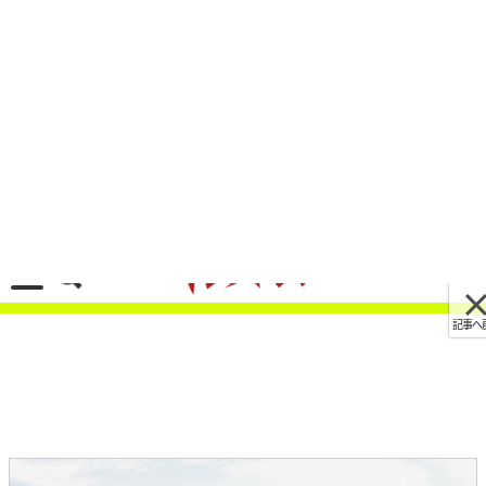
記事へ戻る
[画像 No.5/28]このナリでメーカー純正!! 戦闘機
イメージのMVアグスタ「RUSH」は11月下旬以
降に発売
2021/06/23