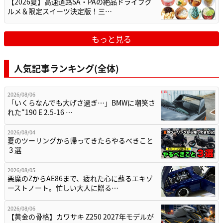
【2026夏】高速道路SA・PAの絶品ドライブグ
ルメ＆限定スイーツ決定版！三…
もっと見る
人気記事ランキング(全体)
2026/08/06
「いくらなんでも大げさ過ぎ…」BMWに嘲笑さ
れた“190 E 2.5-16 …
2026/08/04
夏のツーリングから帰ってきたらやるべきこと
３選
2026/08/05
悪魔のZからAE86まで、疲れた心に蘇るエキゾ
ーストノート。忙しい大人に贈る…
2026/08/06
【黄金の骨格】カワサキ Z250 2027年モデルが