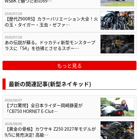
WSBKで勝つための69…
2026/07/28
【歴代Z900RS】カラーバリエーション大全！火
の玉・タイガー・玉虫・ゼファ…
2026/07/28
あの伝説が蘇る。ドゥカティ新型モンスタープ
ラスに「S4」を彷彿とさせるスポー…
もっと見る
最新の関連記事(新型ネイキッド)
2026/08/07
【プロ驚愕】全日本ライダー岡崎静夏が
「CB750 HORNET E-Clut…
2026/08/06
【黄金の骨格】カワサキ Z250 2027年モデルが
9/5に発売決定! 高級…