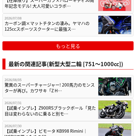
【在庫限り】スーパーカブ×ハローキティ50周
年記念モデル! 大人可愛いコラボ…
2026/07/08
カーボン調×マットチタンの凄み。ヤマハの
125ccスポーツスクーターに最強ス…
もっと見る
最新の関連記事(新型大型二輪 [751〜1000cc])
2026/08/05
驚異のスーパーチャージャー! 200馬力のモンス
ターが再び。カワサキ「Z H…
2026/07/31
【試乗インプレ】Z900RSブラックボール「見た
目は変わらないのに乗ると別モ…
2026/07/30
【試乗インプレ】ビモータ KB998 Rimini｜