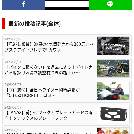
最新の投稿記事(全体)
2026/08/08
【見逃し厳禁】漆黒の4気筒発売から200馬力ハ
ブステアインプレまで! カワサ…
2026/08/07
「バイクに積めない」を過去にする！デイトナ
から肘掛け＆高さ調整枕つきの極上ハ…
2026/08/07
【プロ驚愕】全日本ライダー岡崎静夏が
「CB750 HORNET E-Clut…
2026/08/07
【TANAX】荷掛けフックとプレートガードの両
立！タナックスのプレートフック…
2026/08/07