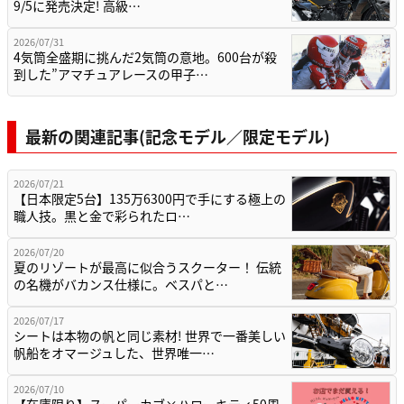
9/5に発売決定! 高級…
2026/07/31
4気筒全盛期に挑んだ2気筒の意地。600台が殺
到した”アマチュアレースの甲子…
最新の関連記事(記念モデル／限定モデル)
2026/07/21
【日本限定5台】135万6300円で手にする極上の
職人技。黒と金で彩られたロ…
2026/07/20
夏のリゾートが最高に似合うスクーター！ 伝統
の名機がバカンス仕様に。ベスパと…
2026/07/17
シートは本物の帆と同じ素材! 世界で一番美しい
帆船をオマージュした、世界唯一…
2026/07/10