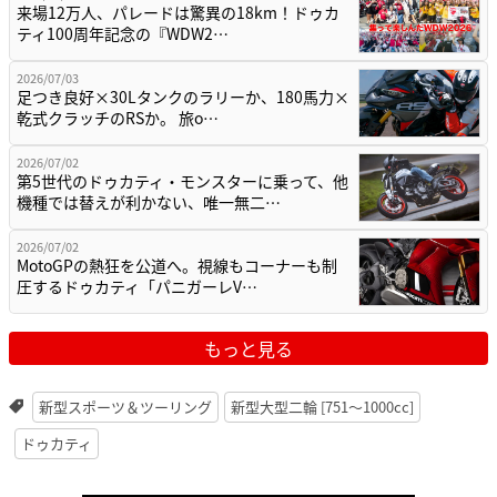
来場12万人、パレードは驚異の18km！ドゥカ
ティ100周年記念の『WDW2…
2026/07/03
足つき良好×30Lタンクのラリーか、180馬力×
乾式クラッチのRSか。 旅o…
2026/07/02
第5世代のドゥカティ・モンスターに乗って、他
機種では替えが利かない、唯一無二…
2026/07/02
MotoGPの熱狂を公道へ。視線もコーナーも制
圧するドゥカティ「パニガーレV…
もっと見る
新型スポーツ＆ツーリング
新型大型二輪 [751〜1000cc]
ドゥカティ