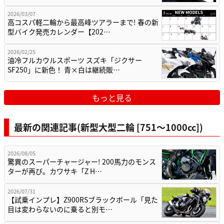
2026/03/07
高コスパ軽二輪から最高峰ツアラーまで! 春の新
型バイク発売カレンダー【202…
2026/02/25
油冷フルカウルスポーツ スズキ「ジクサー
SF250」に新色！ 青×白は継続販…
もっと見る
最新の関連記事(新型大型二輪 [751〜1000cc])
2026/08/05
驚異のスーパーチャージャー! 200馬力のモンス
ターが再び。カワサキ「Z H…
2026/07/31
【試乗インプレ】Z900RSブラックボール「見た
目は変わらないのに乗ると別モ…