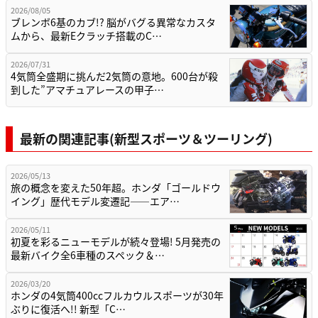
2026/08/05
ブレンボ6基のカブ!? 脳がバグる異常なカスタ
ムから、最新Eクラッチ搭載のC…
2026/07/31
4気筒全盛期に挑んだ2気筒の意地。600台が殺
到した”アマチュアレースの甲子…
最新の関連記事(新型スポーツ＆ツーリング)
2026/05/13
旅の概念を変えた50年超。ホンダ「ゴールドウ
イング」歴代モデル変遷記——エア…
2026/05/11
初夏を彩るニューモデルが続々登場! 5月発売の
最新バイク全6車種のスペック＆…
2026/03/20
ホンダの4気筒400ccフルカウルスポーツが30年
ぶりに復活へ!! 新型「C…