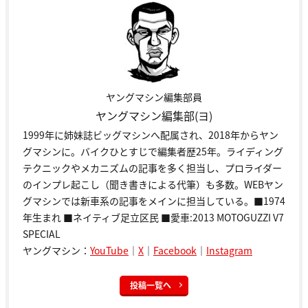
ヤングマシン編集部員
ヤングマシン編集部(ヨ)
1999年に姉妹誌ビッグマシンへ配属され、2018年からヤン
グマシンに。バイクひとすじで編集者歴25年。ライディング
テクニックやメカニズムの記事を多く担当し、プロライダー
のインプレ起こし（聞き書きによる代筆）も多数。WEBヤン
グマシンでは新車系の記事をメインに担当している。■1974
年生まれ ■ネイティブ足立区民 ■愛車:2013 MOTOGUZZI V7
SPECIAL
ヤングマシン：
YouTube
｜
X
｜
Facebook
｜
Instagram
投稿一覧へ