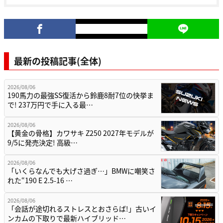
最新の投稿記事(全体)
2026/08/06
190馬力の最強SS復活から鈴鹿8耐7位の快挙ま
で! 237万円で手に入る最…
2026/08/06
【黄金の骨格】カワサキ Z250 2027年モデルが
9/5に発売決定! 高級…
2026/08/06
「いくらなんでも大げさ過ぎ…」BMWに嘲笑さ
れた“190 E 2.5-16 …
2026/08/06
「会話が途切れるストレスとおさらば!」古いイ
ンカムの下取りで最新ハイブリッド…