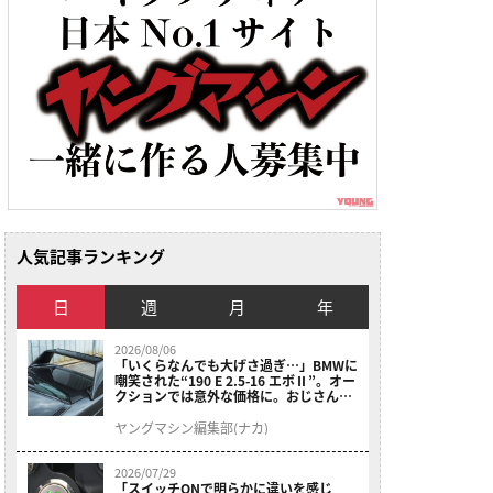
人気記事ランキング
日
週
月
年
2026/08/06
「いくらなんでも大げさ過ぎ…」BMWに
嘲笑された“190 E 2.5-16 エボⅡ”。オー
クションでは意外な価格に。おじさん達
が少年だった頃の憧れのクルマを深堀り
ヤングマシン編集部(ナカ)
2026/07/29
「スイッチONで明らかに違いを感じ