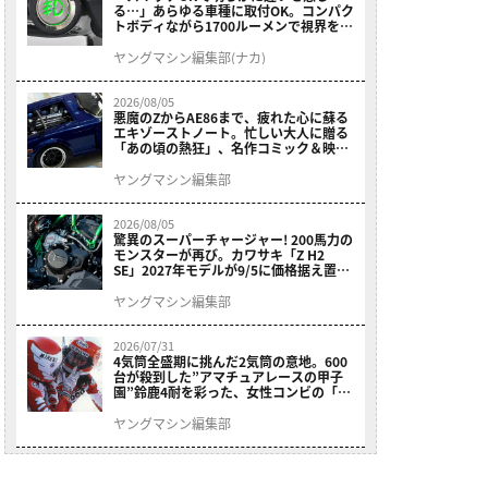
る…」あらゆる車種に取付OK。コンパク
トボディながら1700ルーメンで視界を確
保する［デイトナ・LEDフォグランプユ
ニット プレシャスレイ スモール］
ヤングマシン編集部(ナカ)
2026/08/05
悪魔のZからAE86まで、疲れた心に蘇る
エキゾーストノート。忙しい大人に贈る
「あの頃の熱狂」、名作コミック＆映画
の愛機たちが東京駅地下に期間限定で集
結！
ヤングマシン編集部
2026/08/05
驚異のスーパーチャージャー! 200馬力の
モンスターが再び。カワサキ「Z H2
SE」2027年モデルが9/5に価格据え置き
で発売
ヤングマシン編集部
2026/07/31
4気筒全盛期に挑んだ2気筒の意地。600
台が殺到した”アマチュアレースの甲子
園”鈴鹿4耐を彩った、女性コンビの「ス
ズキGSX400E」が特別展示開始
ヤングマシン編集部