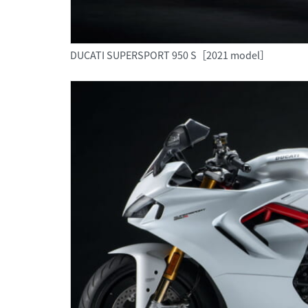
DUCATI SUPERSPORT 950 S［2021 model］