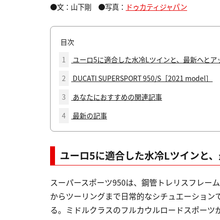
●文：山下剛 ●写真：
ドゥカティジャパン
目次
1
ユーロ5に適合した水冷Lツインと、最新へとア
2
DUCATI SUPERSPORT 950/S［2021 model］
3
あなたにおすすめの関連記事
4
最新の記事
ユーロ5に適合した水冷Lツインと
スーパースポーツ950は、鋼管トレリスフレー
からツーリングまで日常的なシチュエーション
る。ミドルクラスのフルカウルロードスポーツ