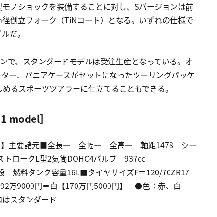
製モノショックを装備することに対し、Sバージョンは前
m径倒立フォーク（TiNコート）となる。いずれの仕様で
タブルだ。
ョンで、スタンダードモデルは受注生産となっている。オ
ーター、パニアケースがセットになったツーリングパッケ
しめるスポーツツアラーに仕立てることもできる。
21 model］
1 model］】主要諸元■全長― 全幅― 全高― 軸距1478 シー
ストロークL型2気筒DOHC4バルブ 937cc
 変速機6段 燃料タンク容量16L■タイヤサイズF＝120/70ZR17
、192万9000円＝白【170万円5000円】 ●色：赤、白
】内はスタンダード