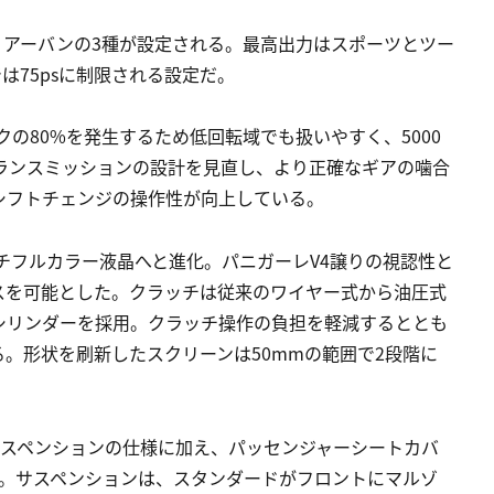
、アーバンの3種が設定される。最高出力はスポーツとツー
は75psに制限される設定だ。
ルクの80%を発生するため低回転域でも扱いやすく、5000
。トランスミッションの設計を見直し、より正確なギアの噛合
シフトチェンジの操作性が向上している。
ンチフルカラー液晶へと進化。パニガーレV4譲りの視認性と
スを可能とした。クラッチは従来のワイヤー式から油圧式
シリンダーを採用。クラッチ操作の負担を軽減するととも
。形状を刷新したスクリーンは50mmの範囲で2段階に
サスペンションの仕様に加え、パッセンジャーシートカバ
だ。サスペンションは、スタンダードがフロントにマルゾ