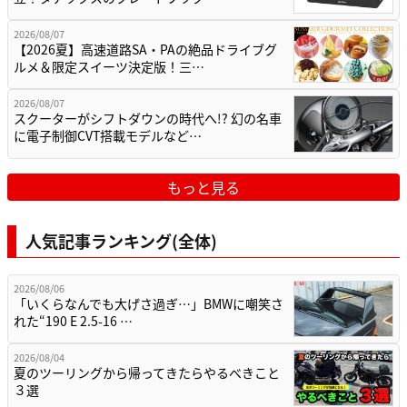
2026/08/07
【2026夏】高速道路SA・PAの絶品ドライブグ
ルメ＆限定スイーツ決定版！三…
2026/08/07
スクーターがシフトダウンの時代へ!? 幻の名車
に電子制御CVT搭載モデルなど…
もっと見る
人気記事ランキング(全体)
2026/08/06
「いくらなんでも大げさ過ぎ…」BMWに嘲笑さ
れた“190 E 2.5-16 …
2026/08/04
夏のツーリングから帰ってきたらやるべきこと
３選