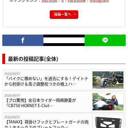
投稿一覧へ
最新の投稿記事(全体)
2026/08/07
「バイクに積めない」を過去にする！デイトナ
から肘掛け＆高さ調整枕つきの極上ハ…
2026/08/07
【プロ驚愕】全日本ライダー岡崎静夏が
「CB750 HORNET E-Clut…
2026/08/07
【TANAX】荷掛けフックとプレートガードの両
立！タナックスのプレートフック…