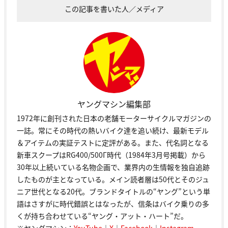
この記事を書いた人／メディア
ヤングマシン編集部
1972年に創刊された日本の老舗モーターサイクルマガジンの
一誌。常にその時代の熱いバイク達を追い続け、最新モデル
＆アイテムの実証テストに定評がある。また、代名詞となる
新車スクープはRG400/500Γ時代（1984年3月号掲載）から
30年以上続いている名物企画で、業界内の生情報を独自追跡
したものが主となっている。メイン読者層は50代とそのジュ
ニア世代となる20代。ブランドタイトルの“ヤング”という単
語はさすがに時代錯誤とはなったが、信条はバイク乗りの多
くが持ち合わせている“ヤング・アット・ハート”だ。
※ヤングマシン：
YouTube
｜
X
｜
Facebook
｜
Instagram