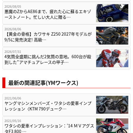
2026/08/05
悪魔のZからAE86まで、疲れた心に蘇るエキゾ
ーストノート。忙しい大人に贈る…
2026/08/06
【黄金の骨格】カワサキ Z250 2027年モデルが
9/5に発売決定! 高級…
2026/07/31
4気筒全盛期に挑んだ2気筒の意地。600台が殺
到した”アマチュアレースの甲子…
最新の関連記事(YMワークス)
2021/06/06
ヤングマシンメンバーズ・ワタシの愛車インプ
レッション〈KTM 790デューク…
2021/05/16
ワタシの愛車インプレッション：’14 ＭＶアグス
タF3 800 …