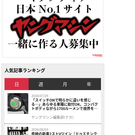
人気記事ランキング
日
週
月
年
2026/07/29
「スイッチONで明らかに違いを感じ
る…」あらゆる車種に取付OK。コンパク
トボディながら1700ルーメンで視界を確
保する［デイトナ・LEDフォグランプユ
ニット プレシャスレイ スモール］
ヤングマシン編集部(ナカ)
2026/08/03
奇跡の新車2ストVツイン『ドゥエチンク