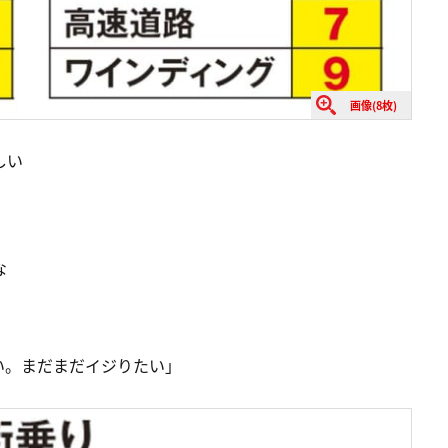
画像(8枚)
しい
な
い。まだまだイジりたい」