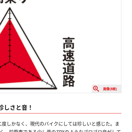
画像(8枚)
、珍しさと音！
二度しかなく、現代のバイクにしては珍しいと感じた。ま
く、前愛車である少し昔のZRXのようなゴロゴロ音がして