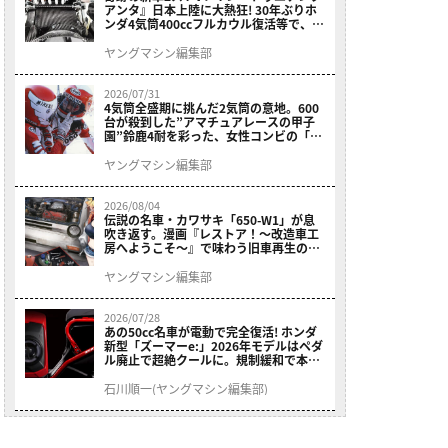
アンタ』日本上陸に大熱狂! 30年ぶりホ
ンダ4気筒400ccフルカウル復活等で、ロ
マン溢れる1ヶ月に【7月ホットなバイク
ニュース振り返り】
ヤングマシン編集部
2026/07/31
4気筒全盛期に挑んだ2気筒の意地。600
台が殺到した”アマチュアレースの甲子
園”鈴鹿4耐を彩った、女性コンビの「ス
ズキGSX400E」が特別展示開始
ヤングマシン編集部
2026/08/04
伝説の名車・カワサキ「650-W1」が息
吹き返す。漫画『レストア！～改造車工
房へようこそ～』で味わう旧車再生のロ
マン
ヤングマシン編集部
2026/07/28
あの50cc名車が電動で完全復活! ホンダ
新型「ズーマーe:」2026年モデルはペダ
ル廃止で超絶クールに。規制緩和で本来
の姿へ【海外】
石川順一(ヤングマシン編集部)