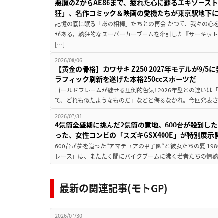
悪魔のZからAE86まで、疲れた心に蘇るエキゾース
狂」、名作コミック＆映画の愛機たちが東京駅地下
記憶の底に眠る「あの相棒」たちとの再会 かつて、我々の心
がある。熱狂的なスーパーカーブームを牽引した『サーキット
[…]
2026/08/06
【黄金の骨格】カワサキ Z250 2027年モデルが9/
ラフィック刷新を遂げた本格250ccスポーツだ
ゴールドフレームが魅せる圧倒的色気! 2026年型との違いは「
て、どれも似たようなものだ」などと侮るなかれ。今回発表されたカ
2026/07/31
4気筒全盛期に挑んだ2気筒の意地。600台が殺到し
った、女性コンビの「スズキGSX400E」が特別展示
600台が夢を追った”アマチュアの甲子園”と彼女たちの夏 19
レース」は、またたく間にバイクブームに沸く若者たちの情熱の
最新の関連記事(モトGP)
2026/07/30