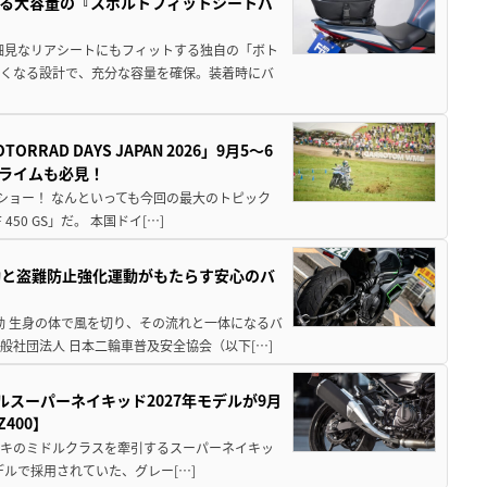
る大容量の『スポルトフィットシートバ
細見なリアシートにもフィットする独自の「ボト
広くなる設計で、充分な容量を確保。装着時にバ
AD DAYS JAPAN 2026」9月5〜6
クライムも必見！
解体ショー！ なんといっても今回の最大のトピック
0 GS」だ。 本国ドイ[…]
動と盗難防止強化運動がもたらす安心のバ
動 生身の体で風を切り、その流れと一体になるバ
社団法人 日本二輪車普及安全協会（以下[…]
ルスーパーネイキッド2027年モデルが9月
400】
ワサキのミドルクラスを牽引するスーパーネイキッ
モデルで採用されていた、グレー[…]