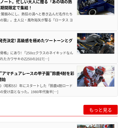
トノート。忙しい大人に贈る「あの頃の熱
に期間限定で集結！
を鷲掴みにし、熱狂の渦へと巻き込んだ名作たち
の狼』。主人公・風吹裕矢が駆る「ロータス ヨ
5に発売決定! 高級感を極めたツートーンとグ
骨格」にあり! 「250ccクラスのネイキッドなん
ワサキのZ250の2027[…]
た”アマチュアレースの甲子園”鈴鹿4耐を彩
開始
80（昭和55）年にスタートした「鈴鹿4耐ロード
受け皿となった。1980年代後半[…]
もっと見る