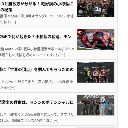
1度勝つと勝ち方が分かる！ 絶好調の小椋藍に
への秘策
 MotoGP第10戦オランダGPで、ついに小椋
ましたね！[…]
チェコGPで何が起きた？小椋藍の猛追、ホン
 MotoGP第9戦は小椋藍選手がポールポジショ
晴らしい成績を収めたレースです。決[…]
小椋藍に「世界の頂点」を掴んでもらうための
でも2位！ 見えてきた「夢の頂点」への課題 小
たMot[…]
力図激変の理由は、マシンのポテンシャルに
は？ 小椋藍くんの3位表彰台によって、アプリリ
成した。第5戦フランスGP終了時点[…]