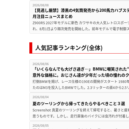
2026/08/08
【見逃し厳禁】漆黒の4気筒発売から200馬力ハブス
月注目ニュースまとめ
Z900RS 2027年モデルに新色 カワサキの大人気レトロスポー
れ、8月1日より順次発売を開始した。前年モデルで電子制御ス
人気記事ランキング(全体)
2026/08/06
「いくらなんでも大げさ過ぎ…」BMWに嘲笑された“190
意外な価格に。おじさん達が少年だった頃の憧れの
打倒BMWを掲げ、レース仕様の190Eの開発がスタート 19
たのはM3を投入したBMWでした。2.3リッターの直4から2.
2026/08/04
夏のツーリングから帰ってきたらやるべきこと３選
Screenshot 真夏のツーリングを終えて帰宅すると、暑さ
思うものです。しかし、走行直後のバイクには虫汚れが付着し
2026/08/05