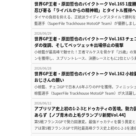
世界GP王者・原田哲也のバイクトーク Vol.165 
忍び寄る「ライバルからの精神戦」とタイトル獲得
タイヤの負担を抑える、正統派ライディングスタイルで勝利を獲得
藍選手（SuperFile Trackhouse MotoGP Team）が優勝し
2026/06/29
世界GP王者・原田哲也のバイクトーク Vol.163 
ダの復調、そしてベッツェッキ出場停止の衝撃
小椋藍が最高峰で魅せた！王者マルケスを脅かす「25歳」の覚醒
ンを獲得し、スプリントレース、決勝レースともに2位という素
2026/06/28
世界GP王者・原田哲也のバイクトーク Vol.162 
おじさんの願い
小椋藍、チェコGPで日本人6年ぶりのPPを獲得。フィニッシュ
椋藍選手（SuperFile Trackhouse MotoGP Team）が大活躍し
2026/06/12
アプリリア史上初の1-2-3とドゥカティの苦境。勢
あらず【ノブ青木の上毛グランプリ新聞Vol.44】
第5戦フランスGPで勢力図激変。最強ドゥカティを襲う異変と
アは第5戦フランスGPで同社最高峰クラス史上初の1-2-3を達