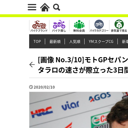
TOP
最新順
人気順
YMスクープCG
新車
[画像 No.3/10]モトG
タラロの速さが際立った3日
2020/02/10