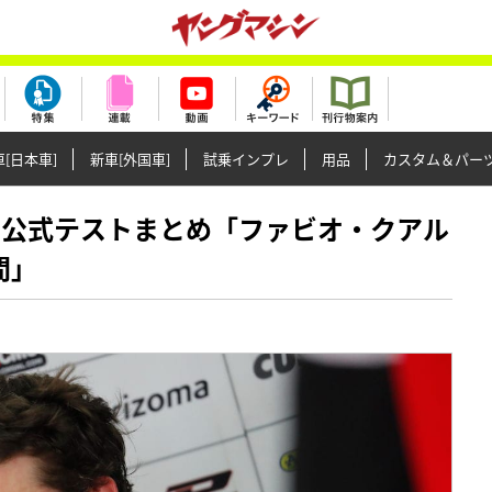
[日本車]
新車[外国車]
試乗インプレ
用品
カスタム＆パー
Pセパン公式テストまとめ「ファビオ・クアル
間」