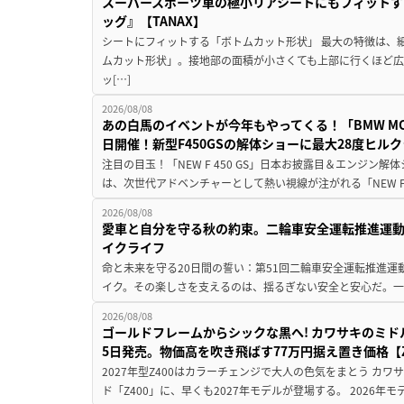
スーパースポーツ車の極小リアシートにもフィットす
ッグ』【TANAX】
シートにフィットする「ボトムカット形状」 最大の特徴は、
ムカット形状」。接地部の面積が小さくても上部に行くほど
ッ[…]
2026/08/08
あの白馬のイベントが今年もやってくる！「BMW MOTORR
日開催！新型F450GSの解体ショーに最大28度ヒル
注目の目玉！「NEW F 450 GS」日本お披露目＆エンジン
は、次世代アドベンチャーとして熱い視線が注がれる「NEW F 45
2026/08/08
愛車と自分を守る秋の約束。二輪車安全運転推進運
イクライフ
命と未来を守る20日間の誓い：第51回二輪車安全運転推進運
イク。その楽しさを支えるのは、揺るぎない安全と安心だ。一般
2026/08/08
ゴールドフレームからシックな黒へ! カワサキのミド
5日発売。物価高を吹き飛ばす77万円据え置き価格【Z
2027年型Z400はカラーチェンジで大人の色気をまとう カ
ド「Z400」に、早くも2027年モデルが登場する。 2026年