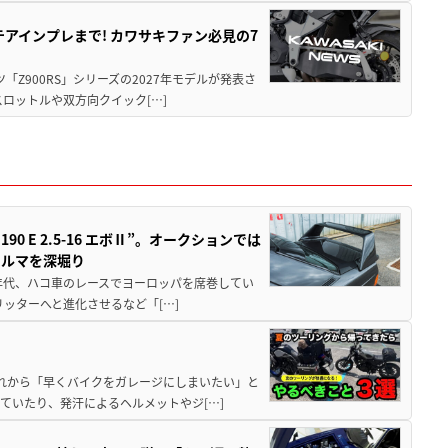
テアインプレまで! カワサキファン必見の7
ツ「Z900RS」シリーズの2027年モデルが発表さ
ロットルや双方向クイック[…]
 E 2.5-16 エボⅡ”。オークションでは
クルマを深堀り
80年代、ハコ車のレースでヨーロッパを席巻してい
5リッターへと進化させるなど「[…]
と疲れから「早くバイクをガレージにしまいたい」と
ていたり、発汗によるヘルメットやジ[…]