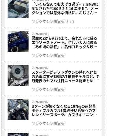
「いくらなんでも大げさ過ぎ…」BMWに
嘲笑された“190 E 2.5-16 エボⅡ”。オー
クションでは意外な価格に。おじさん達
が少年だった頃の憧れのクルマを深堀り
ヤングマシン編集部(ナカ)
2026/08/05
悪魔のZからAE86まで、疲れた心に蘇る
エキゾーストノート。忙しい大人に贈る
「あの頃の熱狂」、名作コミック＆映画
の愛機たちが東京駅地下に期間限定で集
結！
ヤングマシン編集部
2026/08/07
スクーターがシフトダウンの時代へ!? 幻
の名車に電子制御CVT搭載モデルなど、7
月発表のヤマハ注目ニュース総まとめ
ヤングマシン編集部
2026/08/07
Uターンが怖くなくなる167kgの超軽量
ボディフルカウル! 普段使いも安心のフ
レンドリースポーツ、カワサキ「ニンジ
ャ400」2027モデルが価格据え置きで
9/5発売
ヤングマシン編集部
2026/08/06