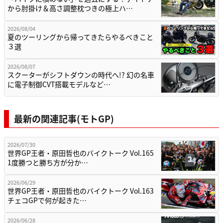
から肘掛け＆高さ調整枕つきの極上ハ…
2026/08/04
夏のツーリングから帰ってきたらやるべきこと
３選
2026/08/07
スクーターがシフトダウンの時代へ!? 幻の名車
に電子制御CVT搭載モデルなど…
最新の関連記事(モトGP)
2026/07/30
世界GP王者・原田哲也のバイクトーク Vol.165
1度勝つと勝ち方が分か…
2026/06/29
世界GP王者・原田哲也のバイクトーク Vol.163
チェコGPで何が起きた…
2026/06/28