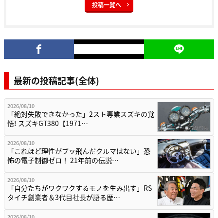
投稿一覧へ
最新の投稿記事(全体)
2026/08/10
「絶対失敗できなかった」2スト専業スズキの覚
悟! スズキGT380【1971…
2026/08/10
「これほど理性がブッ飛んだクルマはない」恐
怖の電子制御ゼロ！ 21年前の伝説…
2026/08/10
「自分たちがワクワクするモノを生み出す」RS
タイチ創業者＆3代目社長が語る歴…
2026/08/10