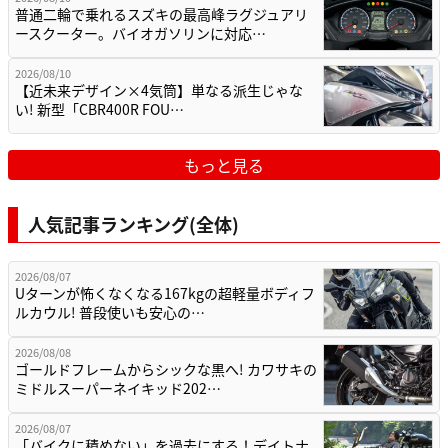
普通二輪で乗れるスズキの最高峰ラグジュアリ
ースクーター。バイオガソリンに対応…
2026/08/10
【近未来デザイン×4気筒】単なる派生じゃな
い! 新型「CBR400R FOU…
もっと見る
人気記事ランキング(全体)
2026/08/07
Uターンが怖くなくなる167kgの超軽量ボディフ
ルカウル! 普段使いも安心の…
2026/08/08
ゴールドフレームからシックな黒へ! カワサキの
ミドルスーパーネイキッド202…
2026/08/07
「バイクに積めない」を過去にする！デイトナ