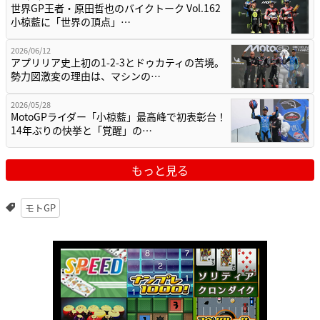
世界GP王者・原田哲也のバイクトーク Vol.162
小椋藍に「世界の頂点」…
2026/06/12
アプリリア史上初の1-2-3とドゥカティの苦境。
勢力図激変の理由は、マシンの…
2026/05/28
MotoGPライダー「小椋藍」最高峰で初表彰台！
14年ぶりの快挙と「覚醒」の…
もっと見る
モトGP