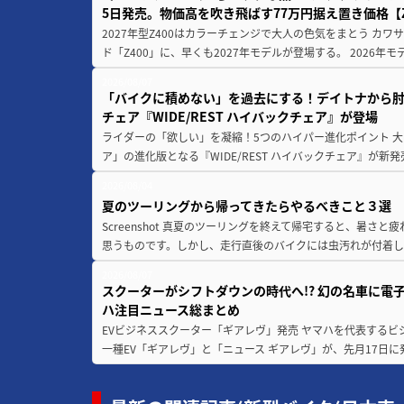
5日発売。物価高を吹き飛ばす77万円据え置き価格【Z
2027年型Z400はカラーチェンジで大人の色気をまとう カ
ド「Z400」に、早くも2027年モデルが登場する。 2026年
2026/08/07
「バイクに積めない」を過去にする！デイトナから
チェア『WIDE/REST ハイバックチェア』が登場
ライダーの「欲しい」を凝縮！5つのハイパー進化ポイント 大ヒ
ア」の進化版となる『WIDE/REST ハイバックチェア』が新
2026/08/04
夏のツーリングから帰ってきたらやるべきこと３選
Screenshot 真夏のツーリングを終えて帰宅すると、暑さ
思うものです。しかし、走行直後のバイクには虫汚れが付着し
2026/08/07
スクーターがシフトダウンの時代へ!? 幻の名車に電
ハ注目ニュース総まとめ
EVビジネススクーター「ギアレヴ」発売 ヤマハを代表するビ
一種EV「ギアレヴ」と「ニュース ギアレヴ」が、先月17日に