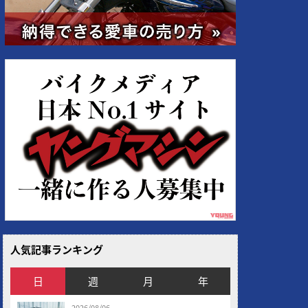
人気記事ランキング
日
週
月
年
2026/08/06