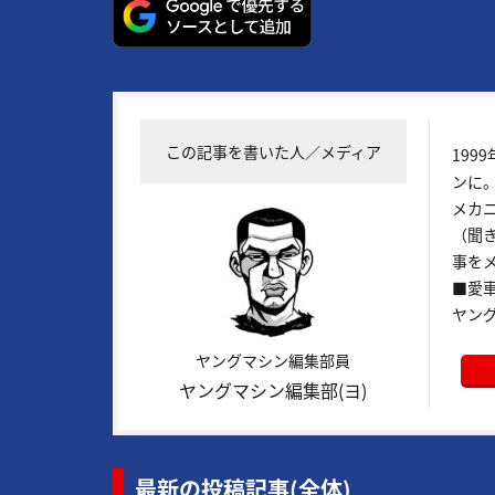
この記事を書いた人／メディア
199
ンに
メカ
（聞
事をメ
■愛車:
ヤン
ヤングマシン編集部員
ヤングマシン編集部(ヨ)
最新の投稿記事(全体)