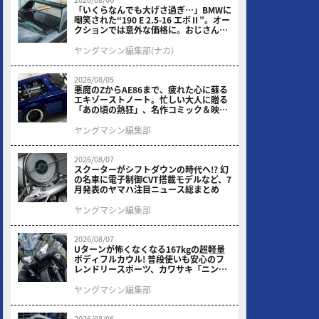
「いくらなんでも大げさ過ぎ…」BMWに
嘲笑された“190 E 2.5-16 エボⅡ”。オー
クションでは意外な価格に。おじさん達
が少年だった頃の憧れのクルマを深堀り
ヤングマシン編集部(ナカ)
2026/08/05
悪魔のZからAE86まで、疲れた心に蘇る
エキゾーストノート。忙しい大人に贈る
「あの頃の熱狂」、名作コミック＆映画
の愛機たちが東京駅地下に期間限定で集
結！
ヤングマシン編集部
2026/08/07
スクーターがシフトダウンの時代へ!? 幻
の名車に電子制御CVT搭載モデルなど、7
月発表のヤマハ注目ニュース総まとめ
ヤングマシン編集部
2026/08/07
Uターンが怖くなくなる167kgの超軽量
ボディフルカウル! 普段使いも安心のフ
レンドリースポーツ、カワサキ「ニンジ
ャ400」2027モデルが価格据え置きで
9/5発売
ヤングマシン編集部
2026/08/06