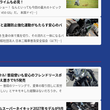
クライムも必見！
解体ショー！ なんといっても今回の最大のトピック
0 GS」だ。 本国ドイ[…]
動と盗難防止強化運動がもたらす安心のバ
動 生身の体で風を切り、その流れと一体になるバ
社団法人 日本二輪車普及安全協会（以下[…]
ウル! 普段使いも安心のフレンドリースポ
え置きで9/5発売
ー 普段のツーリングで、愛車の取り回しに苦労
ほしい」とヤキモキした経験はないだろうか。そ
ルスーパーネイキッド2027年モデルが9月