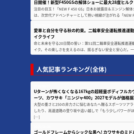
日開催！新型F450GSの解体ショーに最大28度ヒル
注目の目玉！「NEW F 450 GS」日本お披露目＆エンジン
は、次世代アドベンチャーとして熱い視線が注がれる「NEW F 45
2026/08/08
愛車と自分を守る秋の約束。二輪車安全運転推進運
イクライフ
命と未来を守る20日間の誓い：第51回二輪車安全運転推進運
イク。その楽しさを支えるのは、揺るぎない安全と安心だ。一般
人気記事ランキング(全体)
2026/08/07
Uターンが怖くなくなる167kgの超軽量ボディフルカ
ーツ、カワサキ「ニンジャ400」2027モデルが価格据
大型の重さと250の非力さに悩むあなたへ贈るスポーツツアラ
したり、高速道路の登り坂や追い越しで「もう少しパワーが
[…]
2026/08/08
ゴールドフレームからシックな黒へ! カワサキのミド