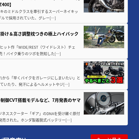
400】
ワサキのミドルクラスを牽引するスーパーネイキッ
モデルで採用されていた、グレー[…]
肘掛け＆高さ調整枕つきの極上ハイバック
ット作「WIDE/REST（ワイドレスト）チェ
発売！バイク乗りのツボを熟知した[…]
と疲れから「早くバイクをガレージにしまいたい」と
ていたり、発汗によるヘルメットやジ[…]
子制御CVT搭載モデルなど、7月発表のヤマ
ジネススクーター「ギア」のDNAを受け継ぐ原付
発売された。ホンダ製着脱式バッテリー[…]