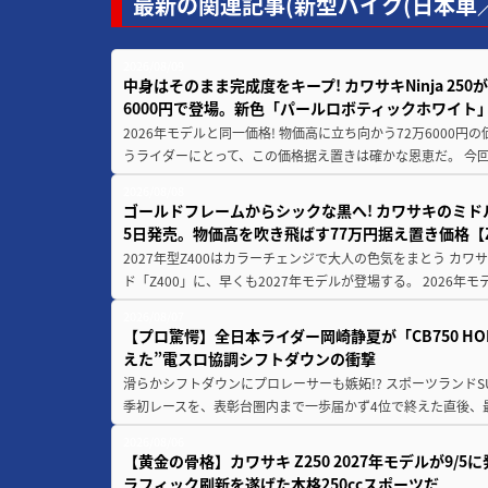
最新の関連記事(新型バイク(日本車／
2026/08/09
中身はそのまま完成度をキープ! カワサキNinja 25
6000円で登場。新色「パールロボティックホワイト
2026年モデルと同一価格! 物価高に立ち向かう72万6000
うライダーにとって、この価格据え置きは確かな恩恵だ。 今回の
2026/08/08
ゴールドフレームからシックな黒へ! カワサキのミド
5日発売。物価高を吹き飛ばす77万円据え置き価格【Z
2027年型Z400はカラーチェンジで大人の色気をまとう カ
ド「Z400」に、早くも2027年モデルが登場する。 2026年
2026/08/07
【プロ驚愕】全日本ライダー岡崎静夏が「CB750 HORNE
えた”電スロ協調シフトダウンの衝撃
滑らかシフトダウンにプロレーサーも嫉妬!? スポーツランド
季初レースを、表彰台圏内まで一歩届かず4位で終えた直後、最新モデ
2026/08/06
【黄金の骨格】カワサキ Z250 2027年モデルが9/
ラフィック刷新を遂げた本格250ccスポーツだ