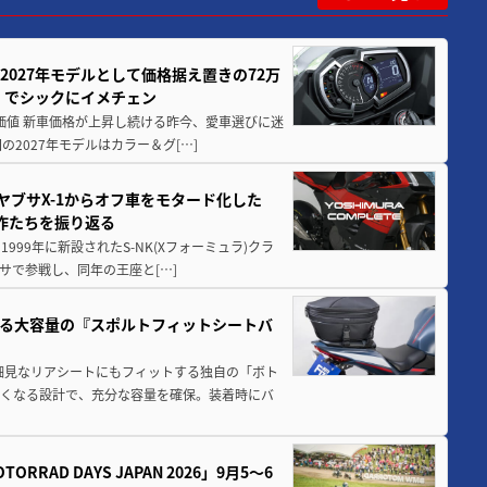
0が2027年モデルとして価格据え置きの72万
」でシックにイメチェン
円の価値 新車価格が上昇し続ける昨今、愛車選びに迷
2027年モデルはカラー＆グ[…]
ヤブサX-1からオフ車をモタード化した
欲作たちを振り返る
1999年に新設されたS-NK(Xフォーミュラ)クラ
サで参戦し、同年の王座と[…]
る大容量の『スポルトフィットシートバ
細見なリアシートにもフィットする独自の「ボト
広くなる設計で、充分な容量を確保。装着時にバ
AD DAYS JAPAN 2026」9月5〜6