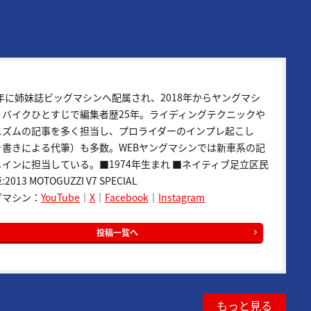
9年に姉妹誌ビッグマシンへ配属され、2018年からヤングマシ
。バイクひとすじで編集者歴25年。ライディングテクニックや
ニズムの記事を多く担当し、プロライダーのインプレ起こし
き書きによる代筆）も多数。WEBヤングマシンでは新車系の記
インに担当している。■1974年生まれ ■ネイティブ足立区民
2013 MOTOGUZZI V7 SPECIAL
グマシン：
YouTube
｜
X
｜
Facebook
｜
Instagram
投稿一覧へ
もっと見る