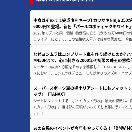
2026/08/09
中身はそのまま完成度をキープ! カワサキNinja 25
6000円で登場。新色「パールロボティックホワイト
2026年モデルと同一価格! 物価高に立ち向かう72万6000
うライダーにとって、この価格据え置きは確かな恩恵だ。 今回の
2026/08/09
なぜヨシムラはコンプリート車を作り続けたのか? ハ
M450Rまで、心に刺さる2000年代初頭の珠玉の意
レーサーの皮膚と心臓をそのまま移植した「HAYABUSA X-1」 
スにおいて、ヨシムラはデビューしたばかりのスズキ・ハヤブ
2026/08/08
スーパースポーツ車の極小リアシートにもフィットす
ッグ』【TANAX】
シートにフィットする「ボトムカット形状」 最大の特徴は、
ムカット形状」。接地部の面積が小さくても上部に行くほど
ッ[…]
2026/08/08
あの白馬のイベントが今年もやってくる！「BMW MOTORR