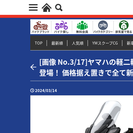
TOP
最新順
人気順
YMスクープCG
新車
[画像 No.3/17]ヤマハの
登場！ 価格据え置きで全て
2024/03/14