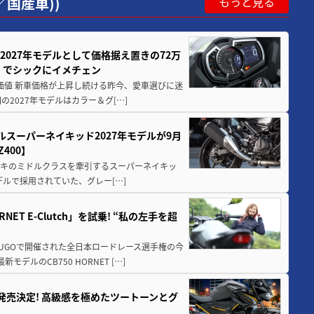
国産車))
もっと見る
0が2027年モデルとして価格据え置きの72万
」でシックにイメチェン
円の価値 新車価格が上昇し続ける昨今、愛車選びに迷
2027年モデルはカラー＆グ[…]
ルスーパーネイキッド2027年モデルが9月
400】
ワサキのミドルクラスを牽引するスーパーネイキッ
モデルで採用されていた、グレー[…]
T E-Clutch」を試乗! “私の左手を超
SUGOで開催された全日本ロードレース選手権の今
ルのCB750 HORNET […]
5に発売決定! 高級感を極めたツートーンとグ