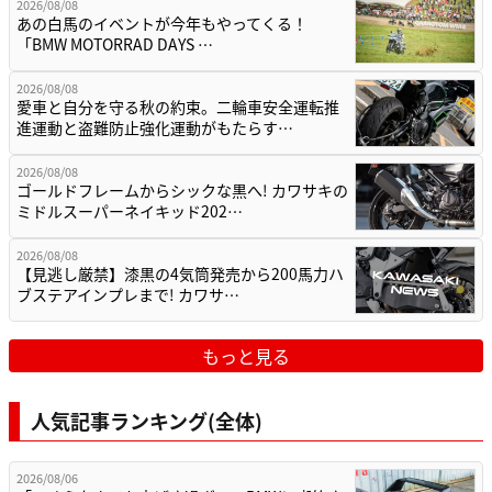
2026/08/08
あの白馬のイベントが今年もやってくる！
「BMW MOTORRAD DAYS …
2026/08/08
愛車と自分を守る秋の約束。二輪車安全運転推
進運動と盗難防止強化運動がもたらす…
2026/08/08
ゴールドフレームからシックな黒へ! カワサキの
ミドルスーパーネイキッド202…
2026/08/08
【見逃し厳禁】漆黒の4気筒発売から200馬力ハ
ブステアインプレまで! カワサ…
もっと見る
人気記事ランキング(全体)
2026/08/06