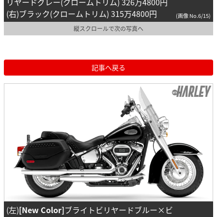
リヤードグレー(クロームトリム) 326万4800円
(右)ブラック(クロームトリム) 315万4800円
(画像 No.6/15)
縦スクロールで次の写真へ
記事へ戻る
(左)
[New Color]
ブライトビリヤードブルー×ビ