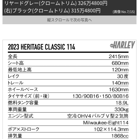
リヤードグレー(クロームトリム) 326万4800円
(右)ブラック(クロームトリム) 315万4800円
(画像 No.7/15)
縦スクロールで次の写真へ