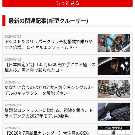
もっと見る
最新の関連記事(新型クルーザー)
2026/07/27
アシスト＆スリッパークラッチ初搭載で乗りや
すさ倍増。 ロイヤルエンフィールド…
2026/07/21
【日本限定5台】135万6300円で手にする極上の
職人技。黒と金で彩られたロ…
2026/07/20
あなたに合うのはどれ? 大人気空冷シングル3モ
デルのキャラクターを解説【ホン…
2026/07/14
鮮烈なコントラストに惚れる。視線を奪う、ト
ライアンフの2027年モデルの新色…
2026/07/09
【2026年7月新車カレンダー】大注目のGSX-