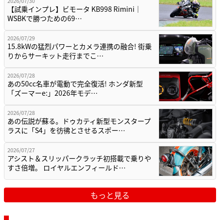
2026/07/30
【試乗インプレ】ビモータ KB998 Rimini｜
WSBKで勝つための69…
2026/07/29
15.8kWの猛烈パワーとカメラ連携の融合! 街乗
りからサーキット走行までこ…
2026/07/28
あの50cc名車が電動で完全復活! ホンダ新型
「ズーマーe:」2026年モデ…
2026/07/28
あの伝説が蘇る。ドゥカティ新型モンスタープ
ラスに「S4」を彷彿とさせるスポー…
2026/07/27
アシスト＆スリッパークラッチ初搭載で乗りや
すさ倍増。 ロイヤルエンフィールド…
もっと見る