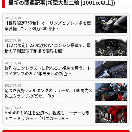
最新の関連記事(新型大型二輪 [1001cc以上])
2026/07/19
【世界限定750台】 オーリンズとブレンボを標
準装備した、289万9000円…
2026/07/16
【12台限定】220馬力のV4エンジン搭載で、最
新の予測型電子制御で限界を超…
2026/07/14
鮮烈なコントラストに惚れる。視線を奪う、ト
ライアンフの2027年モデルの新色…
2026/07/03
足つき良好×30Lタンクのラリーか、180馬力×
乾式クラッチのRSか。 旅o…
2026/07/02
MotoGPの熱狂を公道へ。視線もコーナーも制
圧するドゥカティ「パニガーレV…