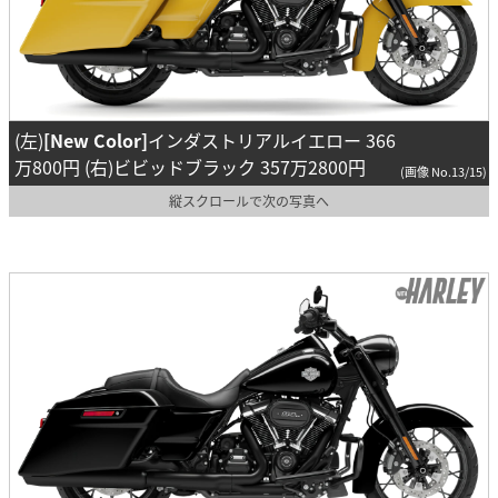
(左)
[New Color]
インダストリアルイエロー 366
万800円 (右)ビビッドブラック 357万2800円
(画像 No.13/15)
縦スクロールで次の写真へ