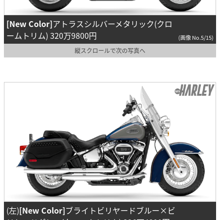
[New Color]
アトラスシルバーメタリック(クロ
ームトリム) 320万9800円
(画像 No.5/15)
縦スクロールで次の写真へ
(左)
[New Color]
ブライトビリヤードブルー×ビ