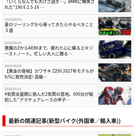
「いくらなんでも大げさ過ぎ…」BMWに嘲笑さ
れた“190 E 2.5-16 …
2026/08/04
夏のツーリングから帰ってきたらやるべきこと
３選
2026/08/05
悪魔のZからAE86まで、疲れた心に蘇るエキゾ
ーストノート。忙しい大人に贈る…
2026/08/06
【黄金の骨格】カワサキ Z250 2027年モデルが
9/5に発売決定! 高級…
2026/07/31
4気筒全盛期に挑んだ2気筒の意地。600台が殺
到した”アマチュアレースの甲子…
最新の関連記事(新型バイク(外国車／輸入車))