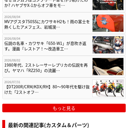
か? ハヤブサX-1からオフ車をモ…
2026/08/04
MVアグスタ750SSにカワサキH2も！雨の富士を
熱くしたアメフェス、岩城滉…
2026/08/04
伝説の名車・カワサキ「650-W1」が息吹き返
す。漫画『レストア！～改造車工…
2026/08/02
1980年代、2ストレーサーレプリカの伝説を再
び。ヤマハ「RZ250」の流麗…
2026/07/31
【DT200R/CRM/KDX/RH】80〜90年代を駆け抜
けた「2ストオフ…
もっと見る
最新の関連記事(カスタム＆パーツ)