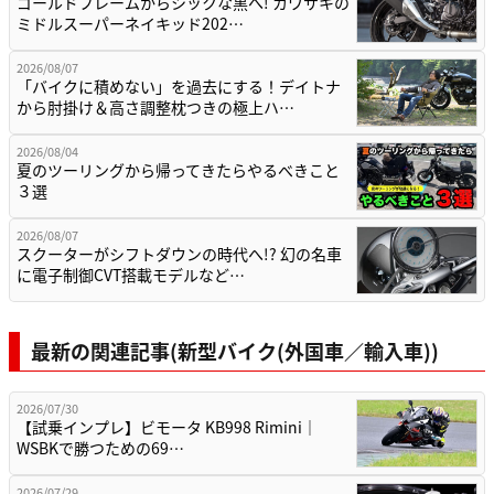
ゴールドフレームからシックな黒へ! カワサキの
ミドルスーパーネイキッド202…
2026/08/07
「バイクに積めない」を過去にする！デイトナ
から肘掛け＆高さ調整枕つきの極上ハ…
2026/08/04
夏のツーリングから帰ってきたらやるべきこと
３選
2026/08/07
スクーターがシフトダウンの時代へ!? 幻の名車
に電子制御CVT搭載モデルなど…
最新の関連記事(新型バイク(外国車／輸入車))
2026/07/30
【試乗インプレ】ビモータ KB998 Rimini｜
WSBKで勝つための69…
2026/07/29