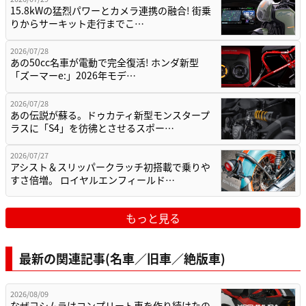
15.8kWの猛烈パワーとカメラ連携の融合! 街乗
りからサーキット走行までこ…
2026/07/28
あの50cc名車が電動で完全復活! ホンダ新型
「ズーマーe:」2026年モデ…
2026/07/28
あの伝説が蘇る。ドゥカティ新型モンスタープ
ラスに「S4」を彷彿とさせるスポー…
2026/07/27
アシスト＆スリッパークラッチ初搭載で乗りや
すさ倍増。 ロイヤルエンフィールド…
もっと見る
最新の関連記事(名車／旧車／絶版車)
2026/08/09
なぜヨシムラはコンプリート車を作り続けたの