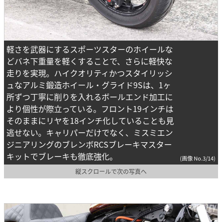
軽さを武器にするスポーツスターのホイールな
どバネ下重量を軽くすることで、さらに軽快な
走りを実現。ハイクオリティかつスタイリッシ
ュなアルミ鍛造ホイール・グライド9Sは、1ヶ
所ずつ丁寧に削りを入れるボールエンド加工に
より個性が際立っている。フロント19インチは
そのままにリヤを18インチ化していることも見
逃せない。キャリパーだけでなく、ミスミエン
ジニアリングのブレンボRCSブレーキマスター
キットでブレーキも徹底強化。
(画像 No.3/14)
縦スクロールで次の写真へ