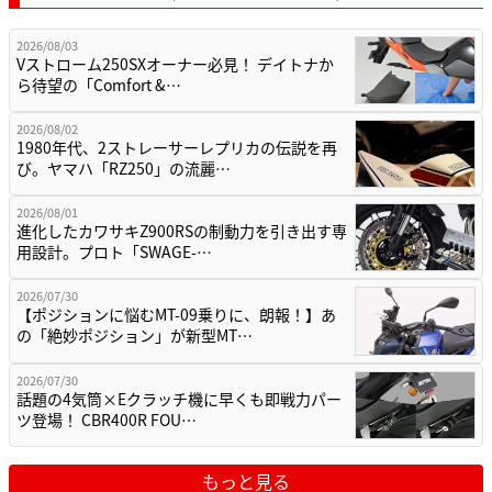
2026/08/03
Vストローム250SXオーナー必見！ デイトナか
ら待望の「Comfort &…
2026/08/02
1980年代、2ストレーサーレプリカの伝説を再
び。ヤマハ「RZ250」の流麗…
2026/08/01
進化したカワサキZ900RSの制動力を引き出す専
用設計。プロト「SWAGE-…
2026/07/30
【ポジションに悩むMT-09乗りに、朗報！】あ
の「絶妙ポジション」が新型MT…
2026/07/30
話題の4気筒×Eクラッチ機に早くも即戦力パー
ツ登場！ CBR400R FOU…
もっと見る