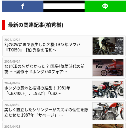
最新の関連記事(柏秀樹)
2024/12/24
幻のOWにまで派生した名機 1973年ヤマハ
『TX650』【柏 秀樹の昭和～…
2024/09/14
なぜCBの名がなかった？ 国産4気筒時代の前
夜……試作車『ホンダ750フォア…
2024/06/07
ホンダの意地と技術の結晶！ 1981年
「CBX400F」、1982年「CBX…
2024/04/30
美しく直立したシリンダーがスズキの個性を際
立たせた 1987年「サベージ」 …
2024/04/13