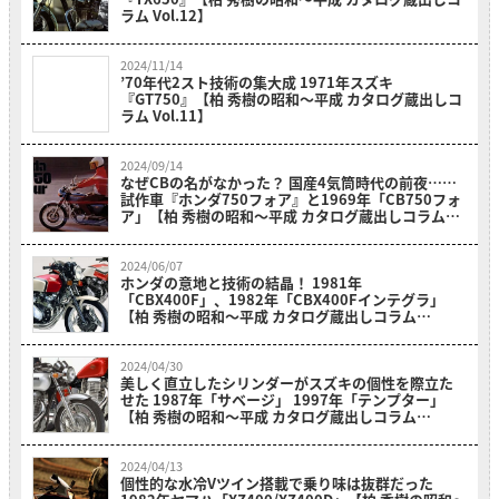
ラム Vol.12】
2024/11/14
’70年代2スト技術の集大成 1971年スズキ
『GT750』【柏 秀樹の昭和～平成 カタログ蔵出しコ
ラム Vol.11】
2024/09/14
なぜCBの名がなかった？ 国産4気筒時代の前夜……
試作車『ホンダ750フォア』と1969年「CB750フォ
ア」【柏 秀樹の昭和～平成 カタログ蔵出しコラム
Vol.10】
2024/06/07
ホンダの意地と技術の結晶！ 1981年
「CBX400F」、1982年「CBX400Fインテグラ」
【柏 秀樹の昭和～平成 カタログ蔵出しコラム
Vol.9】
2024/04/30
美しく直立したシリンダーがスズキの個性を際立た
せた 1987年「サベージ」 1997年「テンプター」
【柏 秀樹の昭和～平成 カタログ蔵出しコラム
Vol.8】
2024/04/13
個性的な水冷Vツイン搭載で乗り味は抜群だった