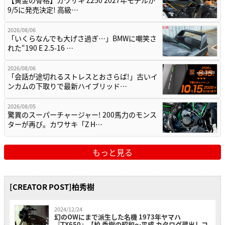
9/5に発売決定! 高級…
2026/08/06
「いくらなんでも大げさ過ぎ…」BMWに嘲笑さ
れた“190 E 2.5-16 …
2026/08/06
「会話が途切れるストレスとおさらば!」古いイ
ンカムの下取りで最新ハイブリッド…
2026/08/05
驚異のスーパーチャージャー! 200馬力のモンス
ターが再び。カワサキ「Z H…
もっと見る
[CREATOR POST]柏秀樹
2024/12/24
幻のOWにまで派生した名機 1973年ヤマハ
『TX650』【柏 秀樹の昭和～平成 カタログ蔵出しコ