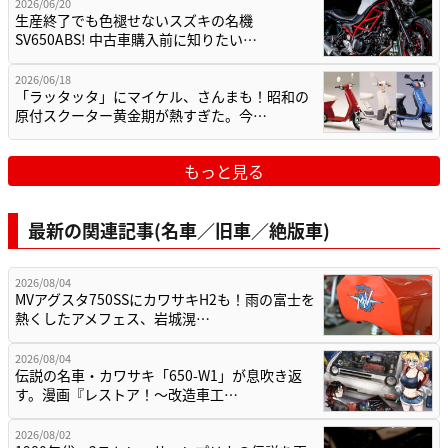
2026/06/20
生産終了でも色褪せないスズキの名機
SV650ABS! 中古車購入前に知りたい…
2026/06/18
「ラッタッタ」にマイケル、さんまも！昭和の
原付スクーター黄金期が熱すぎた。今…
もっと見る
最新の関連記事(名車／旧車／絶版車)
2026/08/04
MVアグスタ750SSにカワサキH2も！雨の富士を
熱くしたアメフェス、岩城滉…
2026/08/04
伝説の名車・カワサキ「650-W1」が息吹き返
す。漫画『レストア！～改造車工…
2026/08/02