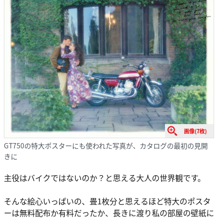
画像(7枚)
GT750の特大ポスターにも使われた写真が、カタログの最初の見開
きに
主役はバイクではないのか？と思える大人の世界観です。
そんな絵心いっぱいの、畳1枚分と思えるほど特大のポスタ
ーは無料配布か有料だったか、長きに渡り私の部屋の壁紙に