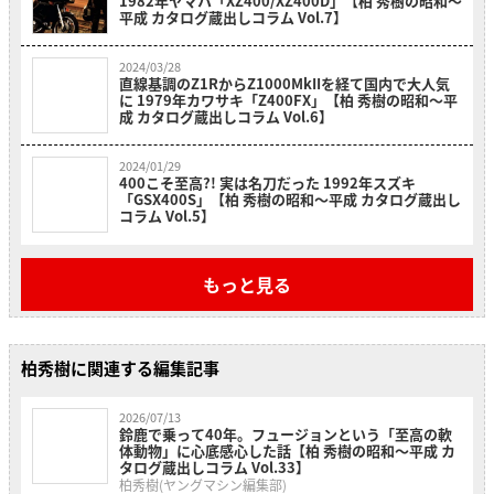
1982年ヤマハ「XZ400/XZ400D」【柏 秀樹の昭和～
平成 カタログ蔵出しコラム Vol.7】
2024/03/28
直線基調のZ1RからZ1000MkIIを経て国内で大人気
に 1979年カワサキ「Z400FX」【柏 秀樹の昭和～平
成 カタログ蔵出しコラム Vol.6】
2024/01/29
400こそ至高?! 実は名刀だった 1992年スズキ
「GSX400S」【柏 秀樹の昭和～平成 カタログ蔵出し
コラム Vol.5】
もっと見る
柏秀樹に関連する編集記事
2026/07/13
鈴鹿で乗って40年。フュージョンという「至高の軟
体動物」に心底感心した話【柏 秀樹の昭和〜平成 カ
タログ蔵出しコラム Vol.33】
柏秀樹(ヤングマシン編集部)