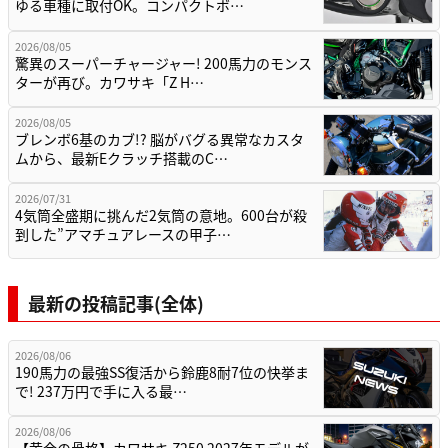
ゆる車種に取付OK。コンパクトボ…
2026/08/05
驚異のスーパーチャージャー! 200馬力のモンス
ターが再び。カワサキ「Z H…
2026/08/05
ブレンボ6基のカブ!? 脳がバグる異常なカスタ
ムから、最新Eクラッチ搭載のC…
2026/07/31
4気筒全盛期に挑んだ2気筒の意地。600台が殺
到した”アマチュアレースの甲子…
最新の投稿記事(全体)
2026/08/06
190馬力の最強SS復活から鈴鹿8耐7位の快挙ま
で! 237万円で手に入る最…
2026/08/06
【黄金の骨格】カワサキ Z250 2027年モデルが