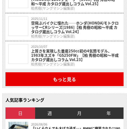
和〜平成 カタログ蔵出しコラム Vol.25】
柏秀樹(ヤングマシン編集部)
2025/11/11
空飛ぶバイクに憧れた──ホンダ(HONDA)モトクロ
ッサーCRシリーズ[1986]【柏 秀樹の昭和～平成 カ
タログ蔵出しコラム Vol.24】
柏秀樹(ヤングマシン編集部)
2025/10/07
上質さを実現した量産250cc初の4気筒モデル、
1983年スズキ「GS250FW」【柏 秀樹の昭和～平成
カタログ蔵出しコラム Vol.23】
柏秀樹(ヤングマシン編集部)
もっと見る
人気記事ランキング
日
週
月
年
2026/08/06
「いくらなんでも大げさ過ぎ…」BMWに嘲笑された“190