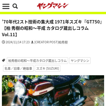
’70年代2スト技術の集大成 1971年スズキ『GT750』
【柏 秀樹の昭和～平成 カタログ蔵出しコラム
Vol.11】
2024/11/14 17:23
[CREATOR POST]柏秀樹
柏秀樹の昭和～平成カタログ蔵出しコラム
ヤングマシン
名車／旧車／絶版車
スズキ [SUZUKI]