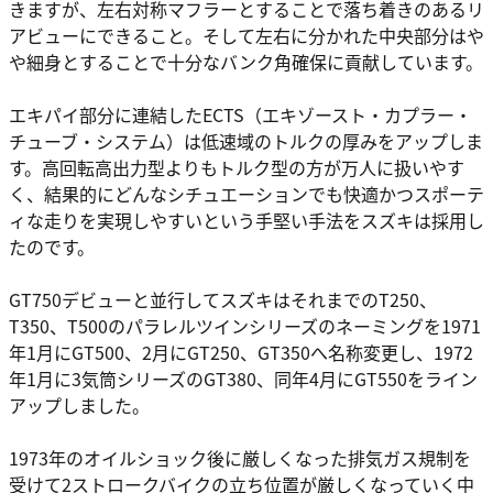
きますが、左右対称マフラーとすることで落ち着きのあるリ
アビューにできること。そして左右に分かれた中央部分はや
や細身とすることで十分なバンク角確保に貢献しています。
エキパイ部分に連結したECTS（エキゾースト・カプラー・
チューブ・システム）は低速域のトルクの厚みをアップしま
す。高回転高出力型よりもトルク型の方が万人に扱いやす
く、結果的にどんなシチュエーションでも快適かつスポーテ
ィな走りを実現しやすいという手堅い手法をスズキは採用し
たのです。
GT750デビューと並行してスズキはそれまでのT250、
T350、T500のパラレルツインシリーズのネーミングを1971
年1月にGT500、2月にGT250、GT350へ名称変更し、1972
年1月に3気筒シリーズのGT380、同年4月にGT550をライン
アップしました。
1973年のオイルショック後に厳しくなった排気ガス規制を
受けて2ストロークバイクの立ち位置が厳しくなっていく中