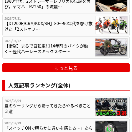
1980年代、2ストレーサーレプリカの伝説を再
び。ヤマハ「RZ250」の流麗…
2026/07/31
【DT200R/CRM/KDX/RH】80〜90年代を駆け抜
けた「2ストオフ…
2026/07/22
【衝撃】まるで自転車! 114年前のバイクが動
く〜歴代ハーレーのキックスター…
もっと見る
人気記事ランキング(全体)
2026/08/04
夏のツーリングから帰ってきたらやるべきこと
３選
2026/07/29
「スイッチONで明らかに違いを感じる…」あら