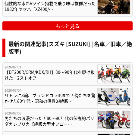
個性的な水冷Vツイン搭載で乗り味は抜群だった
1982年ヤマハ「XZ400/…
もっと見る
最新の関連記事(スズキ [SUZUKI] | 名車／旧車／絶
版車)
2026/07/31
【DT200R/CRM/KDX/RH】80〜90年代を駆け抜
けた「2ストオフ…
2026/07/04
リトラに3輪、ブランドコラボまで！俺たちを驚
かせた80年代・昭和の個性派絶版…
2026/07/03
男たちの浪漫だった！80〜90年代の伝説的パリ
ダカレプリカ【絶版大型オフロー…