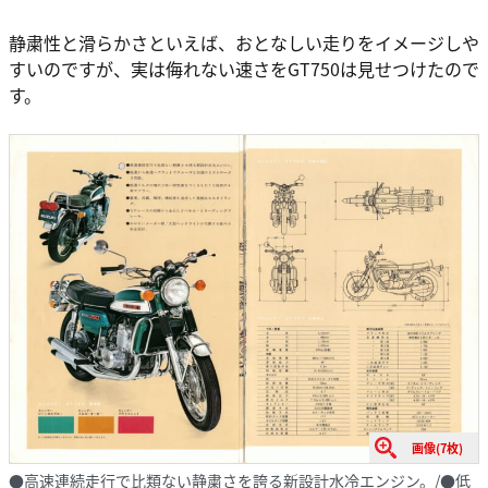
静粛性と滑らかさといえば、おとなしい走りをイメージしや
すいのですが、実は侮れない速さをGT750は見せつけたので
す。
画像(7枚)
●高速連続走行で比類ない静粛さを誇る新設計水冷エンジン。/●低