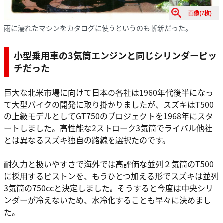
画像(7枚)
雨に濡れたマシンをカタログに使うというのも斬新だった。
小型乗用車の3気筒エンジンと同じシリンダーピッ
チだった
巨大な北米市場に向けて日本の各社は1960年代後半になっ
て大型バイクの開発に取り掛かりましたが、スズキはT500
の上級モデルとしてGT750のプロジェクトを1968年にスタ
ートしました。高性能な2ストローク3気筒でライバル他社
とは異なるスズキ独自の路線を選択たのです。
耐久力と扱いやすさで海外では高評価な並列２気筒のT500
に採用するピストンを、もうひとつ加える形でスズキは並列
3気筒の750ccと決定しました。そうすると今度は中央シリ
ンダーが冷えないため、水冷化することも早々に決めまし
た。