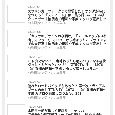
2026/03/25
スプリンガーフォークまで登場した！ ホンダが時代
をつくった「スティード」は、最も輝いたミドル級
クルーザー【柏 秀樹の昭和〜平成 カタログ蔵出しコ
ラム Vol.29】
柏秀樹(ヤングマシン編集部)
2026/03/05
「カワサキデザインの夜明け」「テールアップに3本
出しマフラー!」マッハⅢから始まったZ1デザインま
での大変革【柏 秀樹の昭和〜平成 カタログ蔵出しコ
ラム Vol.28】
柏秀樹(ヤングマシン編集部)
2026/01/23
Z1に負けない！ 一度味わったら病みつきになる痛快
ダッシュ力だったカワサキ「Z750TWIN」［1976-］
【柏 秀樹の昭和〜平成 カタログ蔵出しコラム
Vol.27】
柏秀樹(ヤングマシン編集部)
2025/12/29
優れたロードバイクでもあった？ 第一次トライアル
ブームの申し子TL＆TY［1973-］【柏 秀樹の昭和〜
平成 カタログ蔵出しコラム Vol.26】
柏秀樹(ヤングマシン編集部)
2025/12/01
本田宗一郎が激しく反応?!──ヤマハ
(YAMAHA)FZ250フェーザー[1985]【柏 秀樹の昭