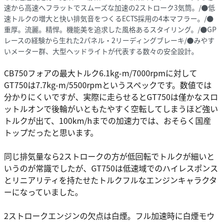
速から高速へフラットでスムーズな加速の2ストローク3気筒。/●低
速トルクの増大と快い排気音をつくるECTS採用の4本マフラー。/●
重厚。流麗。精悍。機能美を追求した風格あるスタイリング。/●GP
レースの経験から生れた2パネル・2リーディングブレーキ/●みやす
いメーター群、大型ヘッドライトが代表する数々の安全設計。
CB750フォアの最大トルク6.1kg-m/7000rpmに対して
GT750は7.7kg-m/5500rpmというスペックです。数値では
分かりにくいですが、実際に走らせるとGT750は僅かなスロ
ットルオンで後輪がいともたやすく空転してしまうほど強い
トルクが出て、100km/hまでの加速力では、おそらく国産
トップだったと思います。
同じ排気量なら2ストロークの方が低回転でトルクが細いと
いうのが常識でしたが、GT750は低速域でのハイレスポンス
とリニアリティを持たせたトルクフルなエンジンキャラクタ
ーになっていました。
2ストロークエンジンの欠点は白煙。フル加速時に白煙モウ