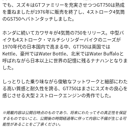
でも、スズキはGTファミリーを充実させつつGT750は熟成
を重ねましたが1976年に販売を終了し、4ストローク4気筒
のGS750へバトンタッチしました。
ホンダに続いてカワサキが4気筒の750をリリース。中型バ
イクも4ストローク・マルチシリンダーバイクのニーズが
1970年代の日本国内で高まる中、GT750は英国では
Kettle、豪州ではWater Bottle、北米ではWater Buffaloと
呼ばれながら日本以上に世界の記憶に残るナナハンとなりま
した。
しっとりした乗り味ながら俊敏なフットワークと細部にわた
る高い質感と耐久性を誇る、GT750はまさにスズキの良心を
感じさせる大型２ストロークエンジンの秀作でした。
※掲載内容は公開日時点のものであり、将来にわたってその真正性を保証
するものでないこと、公開後の時間経過等に伴って内容に不備が生じる可
能性があることをご了承ください。