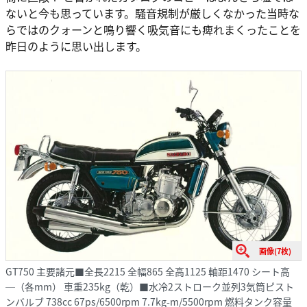
ないと今も思っています。騒音規制が厳しくなかった当時な
らではのクォーンと鳴り響く吸気音にも痺れまくったことを
昨日のように思い出します。
画像(7枚)
GT750 主要諸元■全長2215 全幅865 全高1125 軸距1470 シート高
─（各mm） 車重235kg（乾）■水冷2ストローク並列3気筒ピスト
ンバルブ 738cc 67ps/6500rpm 7.7kg-m/5500rpm 燃料タンク容量