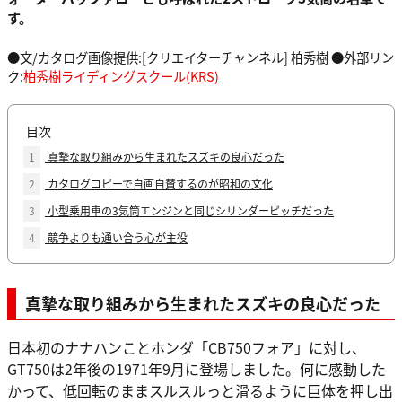
す。
●文/カタログ画像提供:[クリエイターチャンネル] 柏秀樹 ●外部リン
ク:
柏秀樹ライディングスクール(KRS)
目次
1
真摯な取り組みから生まれたスズキの良心だった
2
カタログコピーで自画自賛するのが昭和の文化
3
小型乗用車の3気筒エンジンと同じシリンダーピッチだった
4
競争よりも通い合う心が主役
真摯な取り組みから生まれたスズキの良心だった
日本初のナナハンことホンダ「CB750フォア」に対し、
GT750は2年後の1971年9月に登場しました。何に感動した
かって、低回転のままスルスルっと滑るように巨体を押し出