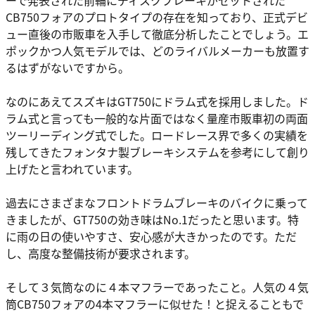
CB750フォアのプロトタイプの存在を知っており、正式デビ
ュー直後の市販車を入手して徹底分析したことでしょう。エ
ポックかつ人気モデルでは、どのライバルメーカーも放置す
るはずがないですから。
なのにあえてスズキはGT750にドラム式を採用しました。ド
ラム式と言っても一般的な片面ではなく量産市販車初の両面
ツーリーディング式でした。ロードレース界で多くの実績を
残してきたフォンタナ製ブレーキシステムを参考にして創り
上げたと言われています。
過去にさまざまなフロントドラムブレーキのバイクに乗って
きましたが、GT750の効き味はNo.1だったと思います。特
に雨の日の使いやすさ、安心感が大きかったのです。ただ
し、高度な整備技術が要求されます。
そして３気筒なのに４本マフラーであったこと。人気の４気
筒CB750フォアの4本マフラーに似せた！と捉えることもで