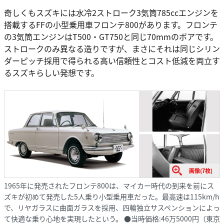
奇しくもスズキには水冷2ストローク3気筒785ccエンジンを
搭載するFFの小型乗用車フロンテ800があります。フロンテ
の3気筒エンジンはT500・GT750と同じ70mmのボアです。
ストロークのみ異なる造りですが、まさにそれは同じシリン
ダーピッチ採用で得られる高い信頼性とコスト低減を両立す
るスズキらしい発想です。
画像(7枚)
1965年に発売されたフロンテ800は、マイカー時代の到来を前にス
ズキが初めて発売した5人乗り小型乗用車だった。最高速は115km/h
で、リヤガラスに曲面ガラスを採用、四輪独立サスペンションによっ
て快適な乗り心地を実現したという。 ●当時価格:46万5000円（東京