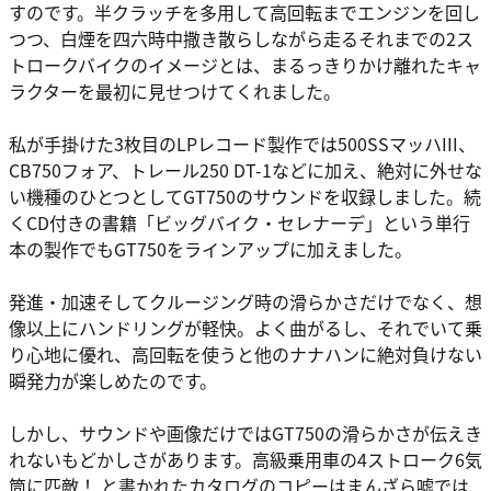
すのです。半クラッチを多用して高回転までエンジンを回し
つつ、白煙を四六時中撒き散らしながら走るそれまでの2ス
トロークバイクのイメージとは、まるっきりかけ離れたキャ
ラクターを最初に見せつけてくれました。
私が手掛けた3枚目のLPレコード製作では500SSマッハIII、
CB750フォア、トレール250 DT-1などに加え、絶対に外せな
い機種のひとつとしてGT750のサウンドを収録しました。続
くCD付きの書籍「ビッグバイク・セレナーデ」という単行
本の製作でもGT750をラインアップに加えました。
発進・加速そしてクルージング時の滑らかさだけでなく、想
像以上にハンドリングが軽快。よく曲がるし、それでいて乗
り心地に優れ、高回転を使うと他のナナハンに絶対負けない
瞬発力が楽しめたのです。
しかし、サウンドや画像だけではGT750の滑らかさが伝えき
れないもどかしさがあります。高級乗用車の4ストローク6気
筒に匹敵！ と書かれたカタログのコピーはまんざら嘘では