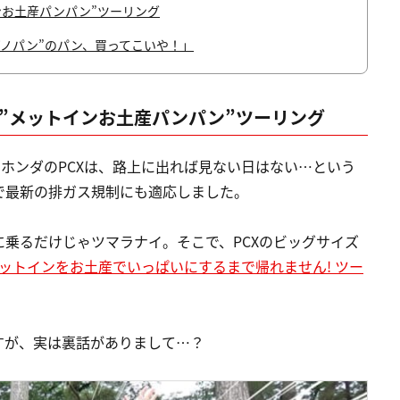
ンお土産パンパン”ツーリング
ノパン”のパン、買ってこいや！」
で”メットインお土産パンパン”ツーリング
もホンダのPCXは、路上に出れば見ない日はない…という
で最新の排ガス規制にも適応しました。
乗るだけじゃツマラナイ。そこで、PCXのビッグサイズ
ットインをお土産でいっぱいにするまで帰れません! ツー
すが、実は裏話がありまして…？