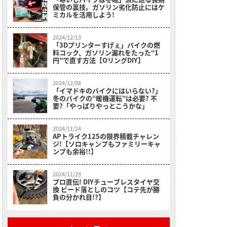
保管の裏技。ガソリン劣化防止にはケ
ミカルを活用しよう!
2024/12/13
「3Dプリンターすげぇ」バイクの燃
料コック、ガソリン漏れをたった“1
円”で直す方法【OリングDIY】
2024/12/08
「イマドキのバイクにはいらない?」
冬のバイクの“暖機運転”は必要? 不
要?「やっぱりやっとこうかな」
2024/11/24
APトライク125の限界積載チャレン
ジ!【ソロキャンプもファミリーキャ
ンプも余裕!!】
2024/11/29
プロ直伝! DIYチューブレスタイヤ交
換 ビード落としのコツ【コテ先が勝
負の分かれ目!?】