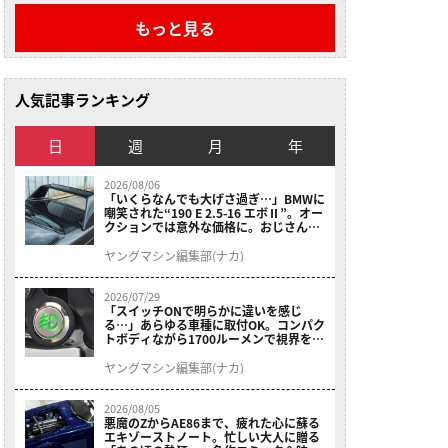
もっと見る
人気記事ランキング
日
週
月
年
2026/08/06
「いくらなんでも大げさ過ぎ…」BMWに
嘲笑された“190 E 2.5-16 エボⅡ”。オー
クションでは意外な価格に。おじさん達
が少年だった頃の憧れのクルマを深堀り
ヤングマシン編集部(ナカ)
2026/07/29
「スイッチONで明らかに違いを感じ
る…」あらゆる車種に取付OK。コンパク
トボディながら1700ルーメンで視界を確
保する［デイトナ・LEDフォグランプユ
ニット プレシャスレイ スモール］
ヤングマシン編集部(ナカ)
2026/08/05
悪魔のZからAE86まで、疲れた心に蘇る
エキゾーストノート。忙しい大人に贈る