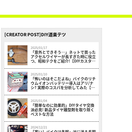
[CREATOR POST]DIY道楽テツ
2025/01/17
「意外とできそう…」ネットで買った
アクセルワイヤーが長すぎた時に役立
つ、昭和テクをご紹介!【DIYカスタム
のポイント】
2025/01/10
「怖いのはそこだよね」バイクのリチ
ウムイオンバッテリー導入はアリ/ナ
シ? 実際のコスパを分析してみた【冬
期メンテナンス】
2025/01/04
「簡単なのに効果的」DIYタイヤ交換
派必見! 新品タイヤ離型剤を取り除く
ベストな方法
2024/12/21
「寒いしバイクは冬眠」派に送る長期