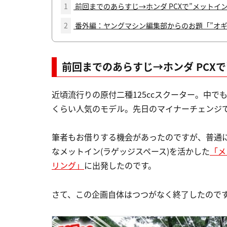
1
前回までのあらすじ→ホンダ PCXで”メットイ
2
番外編：ヤングマシン編集部からのお題「”オギ
前回までのあらすじ→ホンダ PCX
近頃流行りの原付二種125ccスクーター。中で
くらい人気のモデル。先日のマイナーチェンジ
筆者もお借りする機会があったのですが、普通に
なメットイン(ラゲッジスペース)を活かした
「メ
リング」
に出発したのです。
さて、この企画自体はつつがなく終了したので