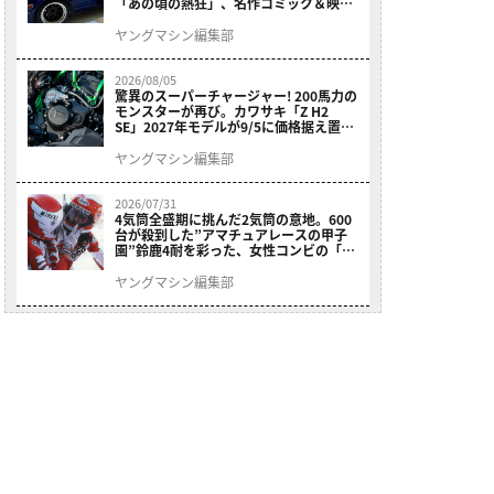
「あの頃の熱狂」、名作コミック＆映画
の愛機たちが東京駅地下に期間限定で集
結！
ヤングマシン編集部
2026/08/05
驚異のスーパーチャージャー! 200馬力の
モンスターが再び。カワサキ「Z H2
SE」2027年モデルが9/5に価格据え置き
で発売
ヤングマシン編集部
2026/07/31
4気筒全盛期に挑んだ2気筒の意地。600
台が殺到した”アマチュアレースの甲子
園”鈴鹿4耐を彩った、女性コンビの「ス
ズキGSX400E」が特別展示開始
ヤングマシン編集部