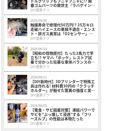
ドルグリップもフニャフニャに!? 廃
番ゴムパーツの救世主『ラバゲイン』
の無双レポート
DIY道楽テツ
2026/06/26
触媒寿命で修理代50万円!? 25万キロ
走破ハイエースの車検不適合・エンス
ト・排ガス異常は「O2センサー」を
疑え【DIY整備録】
DIY道楽テツ
2026/06/19
【昭和の怪物原付】たった3馬力で竿
立ち!? ヤマハ「ポッケ」レストア試
乗で分かった狂暴な車体バランスの正
体
DIY道楽テツ
2026/06/12
【DIY新時代】3Dプリンターで特殊工
具は作れる! 材料費30円の「クラッチ
ホルダー」が魅せた驚異の強度と実用
性
DIY道楽テツ
2026/06/05
【電食・サビ固着対策】凍結パワーで
サビを”ぶっ壊して浸透”する「フリ
ーズルブ」の性能は本物だった
DIY道楽テツ