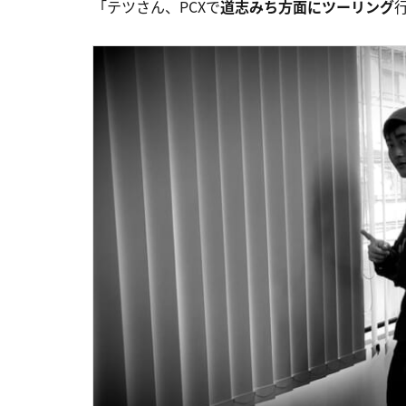
「テツさん、PCXで
道志みち方面にツーリング