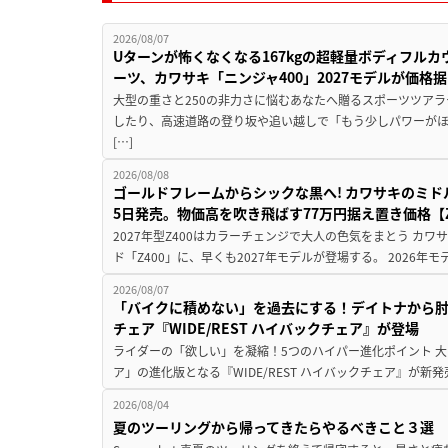
2026/08/07
Uターンが怖くなくなる167kgの超軽量ボディフルカ
ーツ、カワサキ「ニンジャ400」2027モデルが価格据
大型の重さと250の非力さに悩むあなたへ贈るスポーツツアラ
したり、高速道路の登り坂や追い越しで「もう少しパワーが
[…]
2026/08/08
ゴールドフレームからシックな黒へ! カワサキのミド
5日発売。物価高を吹き飛ばす77万円据え置き価格【Z
2027年型Z400はカラーチェンジで大人の色気をまとう カ
ド「Z400」に、早くも2027年モデルが登場する。 2026年
2026/08/07
「バイクに積めない」を過去にする！デイトナから
チェア『WIDE/REST ハイバックチェア』が登場
ライダーの「欲しい」を凝縮！5つのハイパー進化ポイント 大ヒ
ア」の進化版となる『WIDE/REST ハイバックチェア』が新
2026/08/04
夏のツーリングから帰ってきたらやるべきこと３選