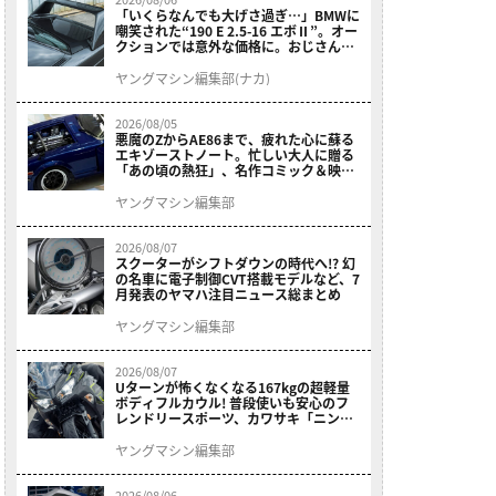
「いくらなんでも大げさ過ぎ…」BMWに
嘲笑された“190 E 2.5-16 エボⅡ”。オー
クションでは意外な価格に。おじさん達
が少年だった頃の憧れのクルマを深堀り
ヤングマシン編集部(ナカ)
2026/08/05
悪魔のZからAE86まで、疲れた心に蘇る
エキゾーストノート。忙しい大人に贈る
「あの頃の熱狂」、名作コミック＆映画
の愛機たちが東京駅地下に期間限定で集
結！
ヤングマシン編集部
2026/08/07
スクーターがシフトダウンの時代へ!? 幻
の名車に電子制御CVT搭載モデルなど、7
月発表のヤマハ注目ニュース総まとめ
ヤングマシン編集部
2026/08/07
Uターンが怖くなくなる167kgの超軽量
ボディフルカウル! 普段使いも安心のフ
レンドリースポーツ、カワサキ「ニンジ
ャ400」2027モデルが価格据え置きで
9/5発売
ヤングマシン編集部
2026/08/06