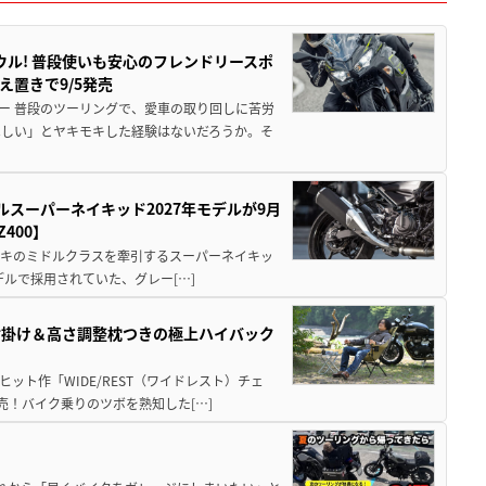
ウル! 普段使いも安心のフレンドリースポ
え置きで9/5発売
ー 普段のツーリングで、愛車の取り回しに苦労
ほしい」とヤキモキした経験はないだろうか。そ
ルスーパーネイキッド2027年モデルが9月
400】
ワサキのミドルクラスを牽引するスーパーネイキッ
モデルで採用されていた、グレー[…]
肘掛け＆高さ調整枕つきの極上ハイバック
ット作「WIDE/REST（ワイドレスト）チェ
発売！バイク乗りのツボを熟知した[…]