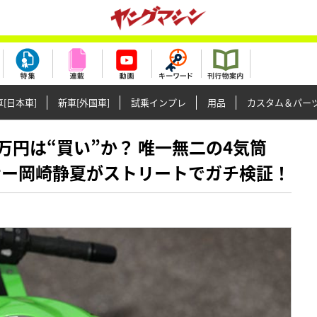
[日本車]
新車[外国車]
試乗インプレ
用品
カスタム＆パー
で121万円は“買い”か？ 唯一無二の4気筒
、レーサー岡崎静夏がストリートでガチ検証！