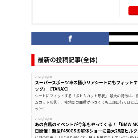
最新の投稿記事(全体)
2026/08/08
スーパースポーツ車の極小リアシートにもフィットす
ッグ』【TANAX】
シートにフィットする「ボトムカット形状」 最大の特徴は、
ムカット形状」。接地部の面積が小さくても上部に行くほど
ッ[…]
2026/08/08
あの白馬のイベントが今年もやってくる！「BMW MOTORR
日開催！新型F450GSの解体ショーに最大28度ヒル
注目の目玉！「NEW F 450 GS」日本お披露目＆エンジン