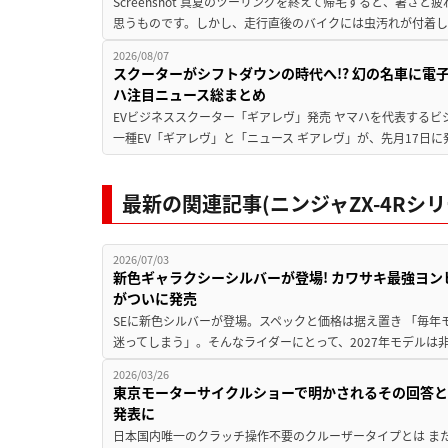
Screenshot 真夏のツーリングを終えて帰宅すると、暑さ
思うものです。しかし、走行直後のバイクには虫汚れが付着し
2026/08/07
スクーターがシフトダウンの時代へ!? 幻の名車に電
ハ注目ニュース総まとめ
EVビジネススクーター「ギアレヴ」発売 ヤマハを代表するビ
一種EV「ギアレヴ」と「ニュース ギアレヴ」が、先月17日に
最新の関連記事(ニンジャZX-4Rシリ
2026/07/03
新色ギャラクシーシルバーが登場! カワサキ最強ヨンヒャク「
がついに発売
SEに新色シルバーが登場。スペックと価格は据え置き 「毎
迷ってしまう」。そんなライダーにとって、2027年モデルは非
2026/03/26
東京モーターサイクルショーで明かされるその回答とは
発表に
日本国内唯一のクラッチ操作不要のクルーザータイプとは ま