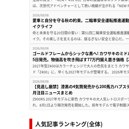
は、次世代アドベンチャーとして熱い視線が注がれる「NEW F 45
2026/08/08
愛車と自分を守る秋の約束。二輪車安全運転推進運
イクライフ
命と未来を守る20日間の誓い：第51回二輪車安全運転推進運
イク。その楽しさを支えるのは、揺るぎない安全と安心だ。一般
2026/08/08
ゴールドフレームからシックな黒へ! カワサキのミド
5日発売。物価高を吹き飛ばす77万円据え置き価格【Z
2027年型Z400はカラーチェンジで大人の色気をまとう カ
ド「Z400」に、早くも2027年モデルが登場する。 2026年
2026/08/08
【見逃し厳禁】漆黒の4気筒発売から200馬力ハブス
月注目ニュースまとめ
Z900RS 2027年モデルに新色 カワサキの大人気レトロスポー
れ、8月1日より順次発売を開始した。前年モデルで電子制御ス
人気記事ランキング(全体)