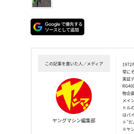
この記事を書いた人／メディア
19
常に
実証
RG4
物企
メイ
トル
はバ
ヤングマシン編集部
ト”だ
※ヤ