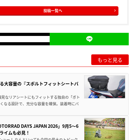
投稿一覧へ
もっと見る
る大容量の『スポルトフィットシートバ
細見なリアシートにもフィットする独自の「ボト
広くなる設計で、充分な容量を確保。装着時にバ
AD DAYS JAPAN 2026」9月5〜6
クライムも必見！
解体ショー！ なんといっても今回の最大のトピック