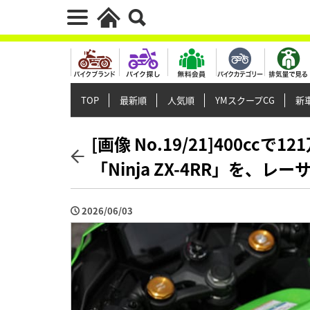
TOP
最新順
人気順
YMスクープCG
新車
[画像 No.19/21]400cc
「Ninja ZX-4RR」を
2026/06/03