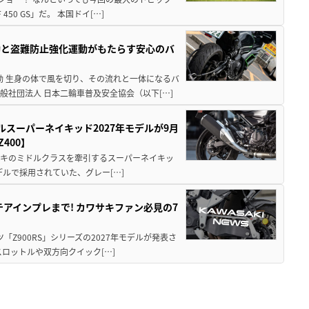
0 GS」だ。 本国ドイ[…]
動と盗難防止強化運動がもたらす安心のバ
動 生身の体で風を切り、その流れと一体になるバ
社団法人 日本二輪車普及安全協会（以下[…]
ルスーパーネイキッド2027年モデルが9月
400】
ワサキのミドルクラスを牽引するスーパーネイキッ
モデルで採用されていた、グレー[…]
テアインプレまで! カワサキファン必見の7
ツ「Z900RS」シリーズの2027年モデルが発表さ
ロットルや双方向クイック[…]