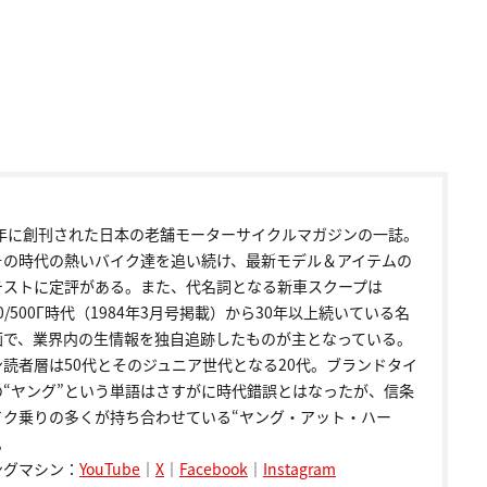
72年に創刊された日本の老舗モーターサイクルマガジンの一誌。
その時代の熱いバイク達を追い続け、最新モデル＆アイテムの
テストに定評がある。また、代名詞となる新車スクープは
00/500Γ時代（1984年3月号掲載）から30年以上続いている名
画で、業界内の生情報を独自追跡したものが主となっている。
ン読者層は50代とそのジュニア世代となる20代。ブランドタイ
の“ヤング”という単語はさすがに時代錯誤とはなったが、信条
イク乗りの多くが持ち合わせている“ヤング・アット・ハー
。
ングマシン：
YouTube
｜
X
｜
Facebook
｜
Instagram