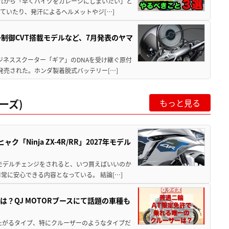
と疲れから「早くバイクをガレージにしまいたい」と
ていたり、発汗によるヘルメットやジ[…]
子制御CVT搭載モデルなど、7月発表のヤマ
ジネススクーター「ギア」のDNAを受け継ぐ原付
発売された。ホンダ製着脱式バッテリー[…]
ーズ)
もっと見る
Ninja ZX-4R/RR」2027年モデル
年モデルチェンジをされると、いつ買えばいいのか
常に安心できる内容となっている。 結論[…]
？QJ MOTORブースにて話題の車種も
たがるタイプ、特にクルーザーのようなタイプだ