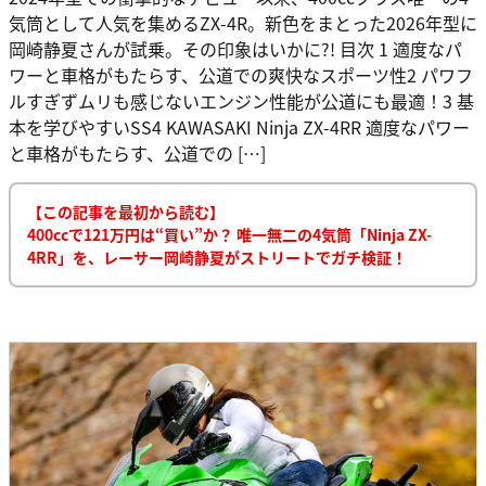
気筒として人気を集めるZX-4R。新色をまとった2026年型に
岡崎静夏さんが試乗。その印象はいかに?! 目次 1 適度なパ
ワーと車格がもたらす、公道での爽快なスポーツ性2 パワフ
ルすぎずムリも感じないエンジン性能が公道にも最適！3 基
本を学びやすいSS4 KAWASAKI Ninja ZX-4RR 適度なパワー
と車格がもたらす、公道での […]
【この記事を最初から読む】
400ccで121万円は“買い”か？ 唯一無二の4気筒「Ninja ZX-
4RR」を、レーサー岡崎静夏がストリートでガチ検証！