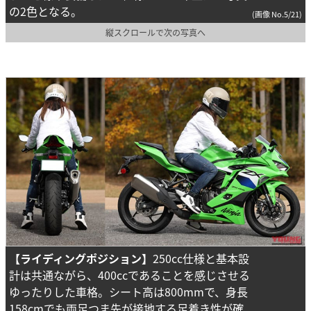
の2色となる。
(画像 No.5/21)
縦スクロールで次の写真へ
【ライディングポジション】
250cc仕様と基本設
計は共通ながら、400ccであることを感じさせる
ゆったりした車格。シート高は800mmで、身長
158cmでも両足つま先が接地する足着き性が確