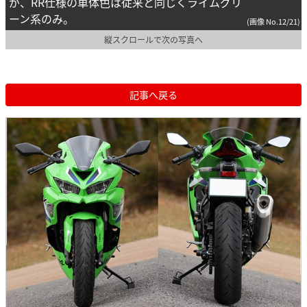
が、RR仕様の車体色は従来と同じくライムグリ
ーン系のみ。
(画像 No.12/21)
縦スクロールで次の写真へ
記事へ戻る