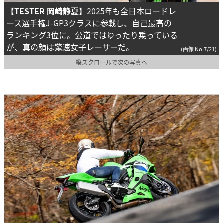
【TESTER 岡崎静夏】
2025年も全日本ロードレ
ース選手権J-GP3クラスに参戦し、自己最高の
ランキング3位に。公道ではゆったり乗っている
が、真の顔は驚速女子レーサーだ。
(画像 No.7/21)
縦スクロールで次の写真へ