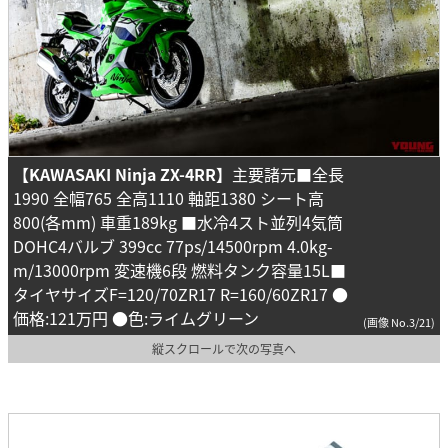
【KAWASAKI Ninja ZX-4RR】
主要諸元■全長
1990 全幅765 全高1110 軸距1380 シート高
800(各mm) 車重189kg ■水冷4スト並列4気筒
DOHC4バルブ 399cc 77ps/14500rpm 4.0kg-
m/13000rpm 変速機6段 燃料タンク容量15L■
タイヤサイズF=120/70ZR17 R=160/60ZR17 ●
価格:121万円 ●色:ライムグリーン
(画像 No.3/21)
縦スクロールで次の写真へ