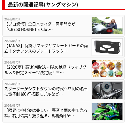
最新の関連記事(ヤングマシン)
2026/08/07
【プロ驚愕】全日本ライダー岡崎静夏が
「CB750 HORNET E-Clut…
2026/08/07
【TANAX】荷掛けフックとプレートガードの両
立！タナックスのプレートフック…
2026/08/07
【2026夏】高速道路SA・PAの絶品ドライブグ
ルメ＆限定スイーツ決定版！三…
2026/08/07
スクーターがシフトダウンの時代へ!? 幻の名車
に電子制御CVT搭載モデルなど…
2026/08/07
「限界に挑む姿は美しい」轟音と雨の中で光る
絆。若月佑美と振り返る、鈴鹿8耐が…