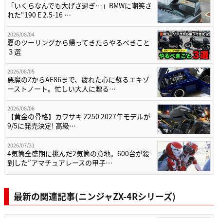
「いくらなんでも大げさ過ぎ…」BMWに嘲笑さ
れた“190 E 2.5-16 …
2026/08/04
夏のツーリングから帰ってきたらやるべきこと
３選
2026/08/05
悪魔のZからAE86まで、疲れた心に蘇るエキゾ
ーストノート。忙しい大人に贈る…
2026/08/06
【黄金の骨格】カワサキ Z250 2027年モデルが
9/5に発売決定! 高級…
2026/07/31
4気筒全盛期に挑んだ2気筒の意地。600台が殺
到した”アマチュアレースの甲子…
最新の関連記事(ニンジャZX-4Rシリーズ)