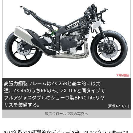
高張力鋼製フレームはZX-25Rと基本的には共
通。ZX-4RのうちRRのみ、ZX-10Rと同タイプで
フルアジャスタブルのショーワ製BFRC-liteリヤ
サスを装備する。
(画像 No.1/21)
縦スクロールで次の写真へ
2024年型での衝撃的なデビュー以来、400ccクラス唯一の4