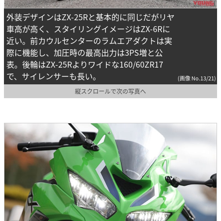
外装デザインはZX-25Rと基本的に同じだがリヤ
車高が高く、スタイリングイメージはZX-6Rに
近い。前カウルセンターのラムエアダクトは実
際に機能し、加圧時の最高出力は3PS増と公
表。後輪はZX-25Rよりワイドな160/60ZR17
で、サイレンサーも長い。
(画像 No.13/21)
縦スクロールで次の写真へ