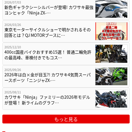
2026/07/03
新色ギャラクシーシルバーが登場! カワサキ最強
ヨンヒャク「Ninja ZX-…
2026/03/26
東京モーターサイクルショーで明かされるその
回答とは？QJ MOTORブースに…
2025/12/10
400cc国産バイクおすすめ15選！ 普通二輪免許
の最高峰、車検付きでもコス…
2025/09/26
2026年は白×金が目玉?! カワサキ4気筒スーパ
ースポーツ「ニンジャZX-…
2025/08/11
カワサキ「Ninja」ファミリーの2026年モデル
が登場！ 新ライムのグラフ…
もっと見る