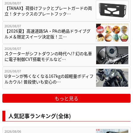
2026/08/07
【TANAX】荷掛けフックとプレートガードの両
立！タナックスのプレートフック…
2026/08/07
【2026夏】高速道路SA・PAの絶品ドライブグ
ルメ＆限定スイーツ決定版！三…
2026/08/07
スクーターがシフトダウンの時代へ!? 幻の名車
に電子制御CVT搭載モデルなど…
2026/08/07
Uターンが怖くなくなる167kgの超軽量ボディフ
ルカウル! 普段使いも安心の…
もっと見る
人気記事ランキング(全体)
2026/08/06