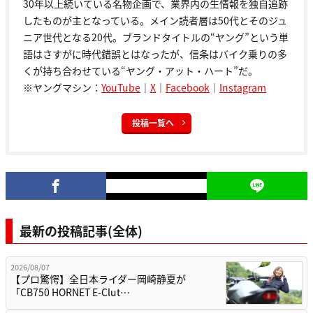
30年以上続いている名物企画で、業界内の生情報を独自追跡
したものが主となっている。メイン読者層は50代とそのジュ
ニア世代となる20代。ブランドタイトルの“ヤング”という単
語はさすがに時代錯誤とはなったが、信条はバイク乗りの多
くが持ち合わせている“ヤング・アット・ハート”だ。
※ヤングマシン：
YouTube
｜
X
｜
Facebook
｜
Instagram
投稿一覧へ
最新の投稿記事(全体)
2026/08/07
【プロ驚愕】全日本ライダー岡崎静夏が
「CB750 HORNET E-Clut…