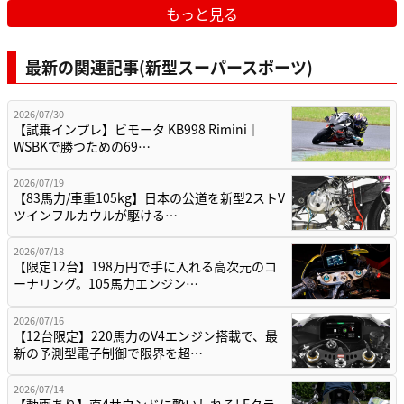
もっと見る
最新の関連記事(新型スーパースポーツ)
2026/07/30
【試乗インプレ】ビモータ KB998 Rimini｜
WSBKで勝つための69…
2026/07/19
【83馬力/車重105kg】日本の公道を新型2ストV
ツインフルカウルが駆ける…
2026/07/18
【限定12台】198万円で手に入れる高次元のコ
ーナリング。105馬力エンジン…
2026/07/16
【12台限定】220馬力のV4エンジン搭載で、最
新の予測型電子制御で限界を超…
2026/07/14
【動画あり】直4サウンドに酔いしれろ! Eクラ