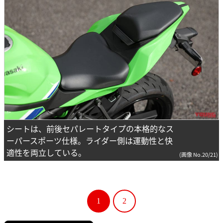
シートは、前後セパレートタイプの本格的なス
ーパースポーツ仕様。ライダー側は運動性と快
適性を両立している。
(画像 No.20/21)
1
2