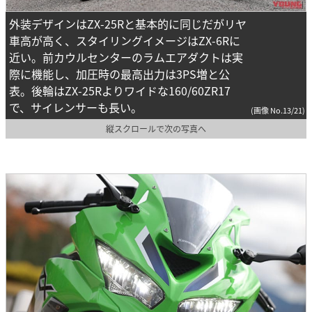
外装デザインはZX-25Rと基本的に同じだがリヤ
車高が高く、スタイリングイメージはZX-6Rに
近い。前カウルセンターのラムエアダクトは実
際に機能し、加圧時の最高出力は3PS増と公
表。後輪はZX-25Rよりワイドな160/60ZR17
で、サイレンサーも長い。
(画像 No.13/21)
縦スクロールで次の写真へ