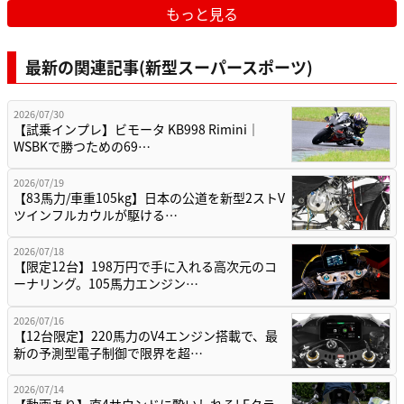
もっと見る
最新の関連記事(新型スーパースポーツ)
2026/07/30
【試乗インプレ】ビモータ KB998 Rimini｜
WSBKで勝つための69…
2026/07/19
【83馬力/車重105kg】日本の公道を新型2ストV
ツインフルカウルが駆ける…
2026/07/18
【限定12台】198万円で手に入れる高次元のコ
ーナリング。105馬力エンジン…
2026/07/16
【12台限定】220馬力のV4エンジン搭載で、最
新の予測型電子制御で限界を超…
2026/07/14
【動画あり】直4サウンドに酔いしれろ! Eクラ