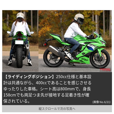
【ライディングポジション】
250cc仕様と基本設
計は共通ながら、400ccであることを感じさせる
ゆったりした車格。シート高は800mmで、身長
158cmでも両足つま先が接地する足着き性が確
保されている。
(画像 No.6/21)
縦スクロールで次の写真へ