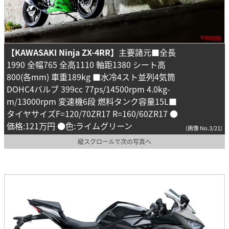
【KAWASAKI Ninja ZX-4RR】
主要諸元■全長
1990 全幅765 全高1110 軸距1380 シート高
800(各mm) 車重189kg ■水冷4スト並列4気筒
DOHC4バルブ 399cc 77ps/14500rpm 4.0kg-
m/13000rpm 変速機6段 燃料タンク容量15L■
タイヤサイズF=120/70ZR17 R=160/60ZR17 ●
価格:121万円 ●色:ライムグリーン
(画像 No.3/21)
縦スクロールで次の写真へ