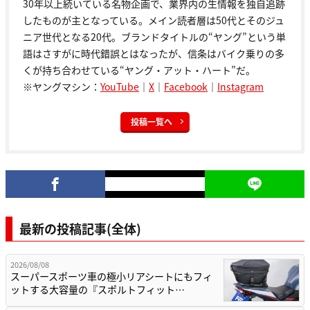
30年以上続いている名物企画で、業界内の生情報を独自追跡
したものが主となっている。メイン読者層は50代とそのジュ
ニア世代となる20代。ブランドタイトルの“ヤング”という単
語はさすがに時代錯誤とはなったが、信条はバイク乗りの多
くが持ち合わせている“ヤング・アット・ハート”だ。
※ヤングマシン：
YouTube
｜
X
｜
Facebook
｜
Instagram
投稿一覧へ
最新の投稿記事(全体)
2026/08/08
スーパースポーツ車の極小リアシートにもフィ
ットする大容量の『スポルトフィット…