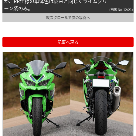
が、RR仕様の車体色は従来と同じくライムグリ
ーン系のみ。
(画像 No.12/21)
縦スクロールで次の写真へ
記事へ戻る