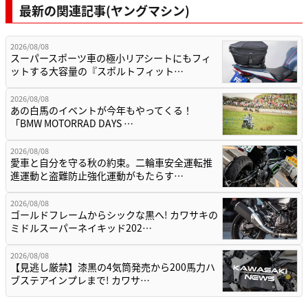
最新の関連記事(ヤングマシン)
2026/08/08
スーパースポーツ車の極小リアシートにもフィ
ットする大容量の『スポルトフィット…
2026/08/08
あの白馬のイベントが今年もやってくる！
「BMW MOTORRAD DAYS …
2026/08/08
愛車と自分を守る秋の約束。二輪車安全運転推
進運動と盗難防止強化運動がもたらす…
2026/08/08
ゴールドフレームからシックな黒へ! カワサキの
ミドルスーパーネイキッド202…
2026/08/08
【見逃し厳禁】漆黒の4気筒発売から200馬力ハ
ブステアインプレまで! カワサ…