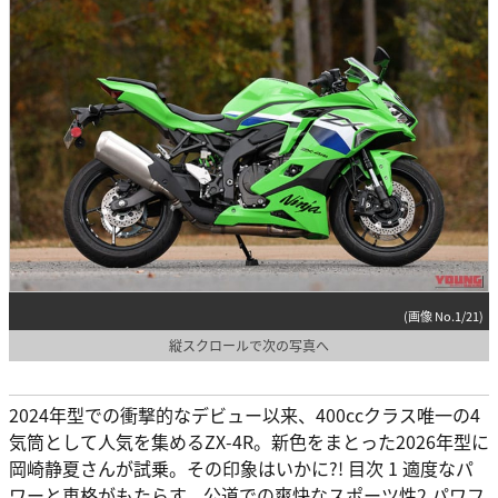
(画像 No.1/21)
縦スクロールで次の写真へ
2024年型での衝撃的なデビュー以来、400ccクラス唯一の4
気筒として人気を集めるZX-4R。新色をまとった2026年型に
岡崎静夏さんが試乗。その印象はいかに?! 目次 1 適度なパ
ワーと車格がもたらす、公道での爽快なスポーツ性2 パワフ