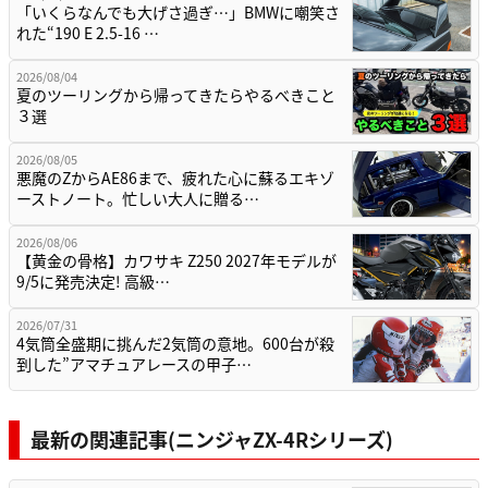
「いくらなんでも大げさ過ぎ…」BMWに嘲笑さ
れた“190 E 2.5-16 …
2026/08/04
夏のツーリングから帰ってきたらやるべきこと
３選
2026/08/05
悪魔のZからAE86まで、疲れた心に蘇るエキゾ
ーストノート。忙しい大人に贈る…
2026/08/06
【黄金の骨格】カワサキ Z250 2027年モデルが
9/5に発売決定! 高級…
2026/07/31
4気筒全盛期に挑んだ2気筒の意地。600台が殺
到した”アマチュアレースの甲子…
最新の関連記事(ニンジャZX-4Rシリーズ)