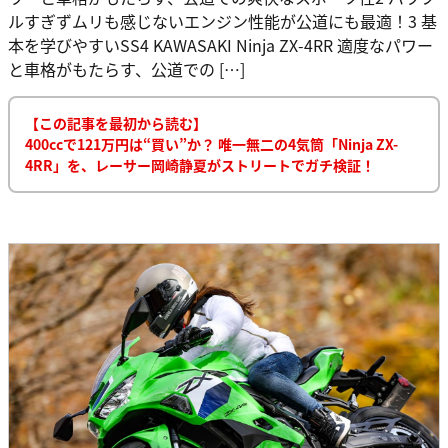
ルすぎずムリも感じないエンジン性能が公道にも最適！3 基
本を学びやすいSS4 KAWASAKI Ninja ZX-4RR 適度なパワー
と車格がもたらす、公道での […]
【この記事を最初から読む】
400ccで121万円は“買い”か？ 唯一無二の4気筒「Ninja ZX-
4RR」を、レーサー岡崎静夏がストリートでガチ検証！