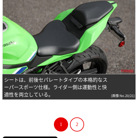
シートは、前後セパレートタイプの本格的なス
ーパースポーツ仕様。ライダー側は運動性と快
適性を両立している。
(画像 No.20/21)
1
2