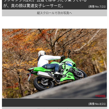
が、真の顔は驚速女子レーサーだ。
(画像 No.7/21)
縦スクロールで次の写真へ
(画像 No.8/21)