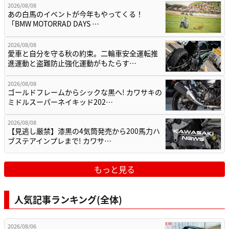
2026/08/08
あの白馬のイベントが今年もやってくる！
「BMW MOTORRAD DAYS …
2026/08/08
愛車と自分を守る秋の約束。二輪車安全運転推
進運動と盗難防止強化運動がもたらす…
2026/08/08
ゴールドフレームからシックな黒へ! カワサキの
ミドルスーパーネイキッド202…
2026/08/08
【見逃し厳禁】漆黒の4気筒発売から200馬力ハ
ブステアインプレまで! カワサ…
もっと見る
人気記事ランキング(全体)
2026/08/06