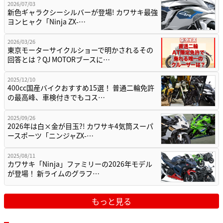
2026/07/03
新色ギャラクシーシルバーが登場! カワサキ最強
ヨンヒャク「Ninja ZX-…
2026/03/26
東京モーターサイクルショーで明かされるその
回答とは？QJ MOTORブースに…
2025/12/10
400cc国産バイクおすすめ15選！ 普通二輪免許
の最高峰、車検付きでもコス…
2025/09/26
2026年は白×金が目玉?! カワサキ4気筒スーパ
ースポーツ「ニンジャZX-…
2025/08/11
カワサキ「Ninja」ファミリーの2026年モデル
が登場！ 新ライムのグラフ…
もっと見る